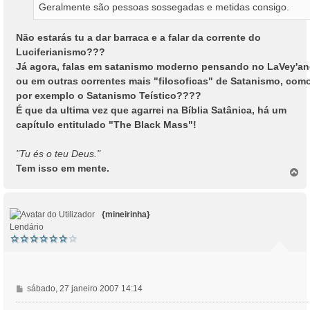
Geralmente são pessoas sossegadas e metidas consigo.
Não estarás tu a dar barraca e a falar da corrente do
Luciferianismo???
Já agora, falas em satanismo moderno pensando no LaVey'a
ou em outras correntes mais "filosoficas" de Satanismo, com
por exemplo o Satanismo Teístico????
É que da ultima vez que agarrei na Bíblia Satânica, há um
capítulo entitulado "The Black Mass"!
"Tu és o teu Deus."
Tem isso em mente.
T
o
p
o
{mineirinha}
Lendário
M
sábado, 27 janeiro 2007 14:14
e