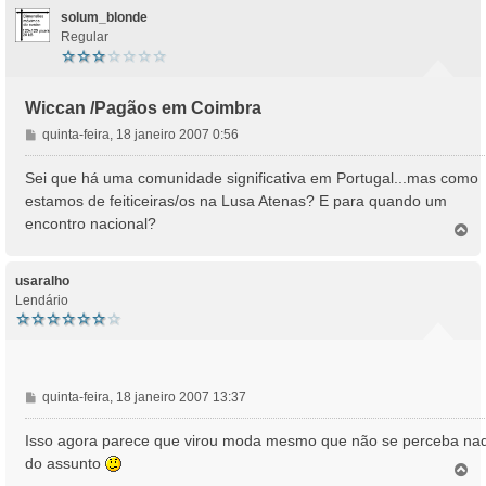
solum_blonde
Regular
Wiccan /Pagãos em Coimbra
M
quinta-feira, 18 janeiro 2007 0:56
e
n
Sei que há uma comunidade significativa em Portugal...mas como
s
estamos de feiticeiras/os na Lusa Atenas? E para quando um
a
encontro nacional?
T
g
o
e
p
m
o
usaralho
Lendário
M
quinta-feira, 18 janeiro 2007 13:37
e
n
Isso agora parece que virou moda mesmo que não se perceba na
s
do assunto
T
a
o