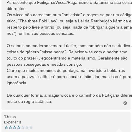
Acrescento que Feitiçaria/Wicca/Paganismo e Satanismo são cois
diferentes.
Os wicca não acreditam num "anticristo" e regem-se por um códig
ético, "The three Fold Law", ou seja a Lei da Retribuição kármica e
respeito pelo livre arbítrio (ou seja, nada de "obrigar alguém a ama
nos"), enfim, são pessoas sensatas.
O satanismo moderno venera Lúcifer, mas também não se dedica 
coisas do género "missa negra". Relaciona-se com o hedonismo
(culto do prazer) , egocentrismo e materialismo. Geralmente são
pessoas sossegadas e metidas consigo.
Claro que muitos meninos de pentagrama invertido e botifarras
usam a palavra "satânico" para chocar e intimidar, mas isso é pura
ignorância.
De qualquer forma, a magia wicca e o caminho da FEitiçaria difer
muito da regra satânica.
T
o
p
o
T3tsuo
Experiente