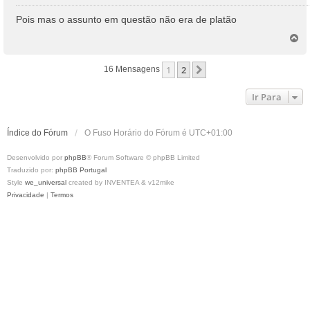
e
n
Pois mas o assunto em questão não era de platão
s
T
a
o
g
p
e
1
2
Próximo
16 Mensagens
o
m
Ir Para
Índice do Fórum
O Fuso Horário do Fórum é
UTC+01:00
Desenvolvido por
phpBB
® Forum Software © phpBB Limited
Traduzido por:
phpBB Portugal
Style
we_universal
created by INVENTEA & v12mike
Privacidade
|
Termos