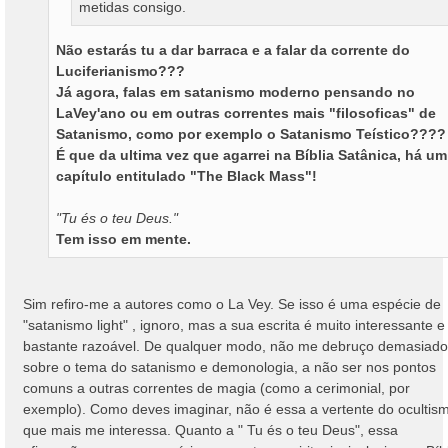
metidas consigo.
Não estarás tu a dar barraca e a falar da corrente do
Luciferianismo???
Já agora, falas em satanismo moderno pensando no
LaVey'ano ou em outras correntes mais "filosoficas" de
Satanismo, como por exemplo o Satanismo Teístico????
É que da ultima vez que agarrei na Bíblia Satânica, há um
capítulo entitulado "The Black Mass"!
"Tu és o teu Deus."
Tem isso em mente.
Sim refiro-me a autores como o La Vey. Se isso é uma espécie de
"satanismo light" , ignoro, mas a sua escrita é muito interessante e
bastante razoável. De qualquer modo, não me debruço demasiado
sobre o tema do satanismo e demonologia, a não ser nos pontos
comuns a outras correntes de magia (como a cerimonial, por
exemplo). Como deves imaginar, não é essa a vertente do ocultis
que mais me interessa. Quanto a " Tu és o teu Deus", essa