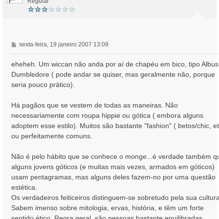
Regular
M
sexta-feira, 19 janeiro 2007 13:09
e
n
eheheh. Um wiccan não anda por aí de chapéu em bico, tipo Albus
s
Dumbledore ( pode andar se quiser, mas geralmente não, porque
a
seria pouco prático).
g
e
Há pagãos que se vestem de todas as maneiras. Não
m
necessariamente com roupa hippie ou gótica ( embora alguns
adoptem esse estilo). Muitos são bastante "fashion" ( betos/chic, et
ou perfeitamente comuns.
Não é pelo hábito que se conhece o monge...é verdade também q
alguns jovens góticos (e muitas mais vezes, armados em góticos)
usam pentagramas, mas alguns deles fazem-no por uma questão
estética.
Os verdadeiros feiticeiros distinguem-se sobretudo pela sua cultura
Sabem imenso sobre mitologia, ervas, história, e têm um forte
sentido ético. Regra geral, são pessoas bastante equilibradas.