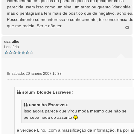
Normalmente os góticos ou pseudo góticos ou qualquer coisa
parecida usam isso como um sinal um tanto ou quanto "dark side"
mas o pentagrama tem mais de positico que de negativo, acho eu.
Pessoalmente só me interessa o conhecimento, ter consciencia do
que me rodeia. Ser e não ter.
T
o
p
o
usaralho
Lendário
M
sábado, 20 janeiro 2007 15:38
e
n
s
solum_blonde Escreveu:
a
g
usaralho Escreveu:
e
Isso agora parece que virou moda mesmo que não se
m
perceba nada do assunto
é verdade Lino...com a massificação da informação, há por aí