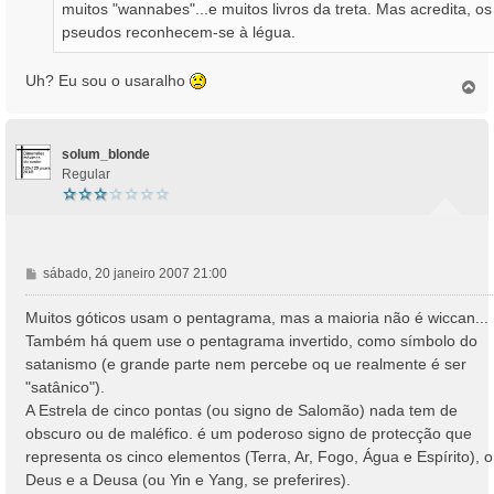
muitos "wannabes"...e muitos livros da treta. Mas acredita, os
pseudos reconhecem-se à légua.
Uh? Eu sou o usaralho
T
o
p
o
solum_blonde
Regular
M
sábado, 20 janeiro 2007 21:00
e
n
Muitos góticos usam o pentagrama, mas a maioria não é wiccan...
s
Também há quem use o pentagrama invertido, como símbolo do
a
satanismo (e grande parte nem percebe oq ue realmente é ser
g
"satânico").
e
A Estrela de cinco pontas (ou signo de Salomão) nada tem de
m
obscuro ou de maléfico. é um poderoso signo de protecção que
representa os cinco elementos (Terra, Ar, Fogo, Água e Espírito), o
Deus e a Deusa (ou Yin e Yang, se preferires).