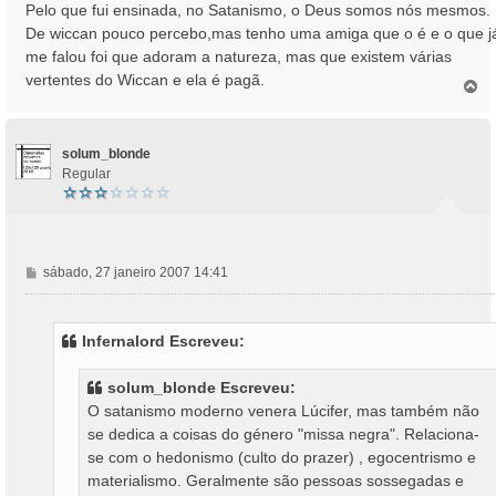
n
Pelo que fui ensinada, no Satanismo, o Deus somos nós mesmos.
s
De wiccan pouco percebo,mas tenho uma amiga que o é e o que j
a
me falou foi que adoram a natureza, mas que existem várias
g
vertentes do Wiccan e ela é pagã.
e
T
o
m
p
o
solum_blonde
Regular
M
sábado, 27 janeiro 2007 14:41
e
n
s
Infernalord Escreveu:
a
g
solum_blonde Escreveu:
e
O satanismo moderno venera Lúcifer, mas também não
m
se dedica a coisas do género "missa negra". Relaciona-
se com o hedonismo (culto do prazer) , egocentrismo e
materialismo. Geralmente são pessoas sossegadas e