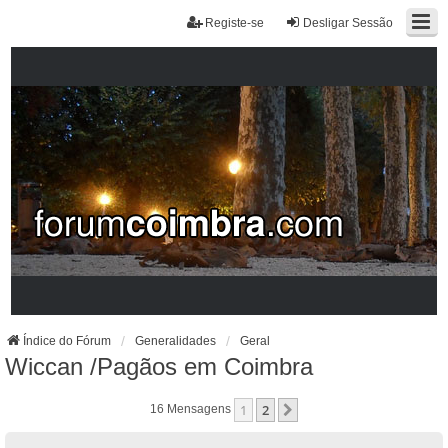
Registe-se
Desligar Sessão
Índice do Fórum
Generalidades
Geral
Wiccan /Pagãos em Coimbra
1
2
Próximo
16 Mensagens