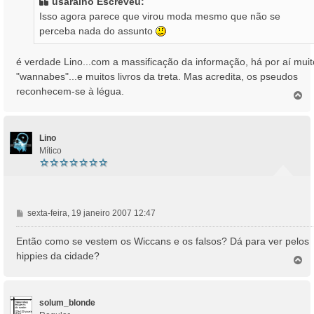
usaralho Escreveu:
a
Isso agora parece que virou moda mesmo que não se
g
perceba nada do assunto
e
m
é verdade Lino...com a massificação da informação, há por aí muit
"wannabes"...e muitos livros da treta. Mas acredita, os pseudos
reconhecem-se à légua.
T
o
p
o
Lino
Mítico
M
sexta-feira, 19 janeiro 2007 12:47
e
n
Então como se vestem os Wiccans e os falsos? Dá para ver pelos
s
hippies da cidade?
T
a
o
g
p
e
o
m
solum_blonde