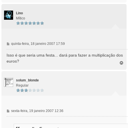
g
p
e
o
m
Lino
Mítico
M
quinta-feira, 18 janeiro 2007 17:59
e
n
Isso é que seria uma festa... dará para fazer a multiplicação dos
s
euros?
T
a
o
g
p
e
o
m
solum_blonde
Regular
M
sexta-feira, 19 janeiro 2007 12:36
e
n
s