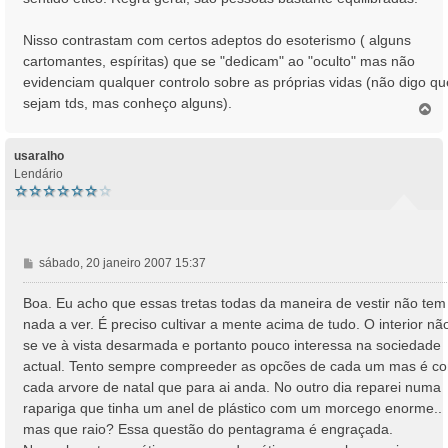
Nisso contrastam com certos adeptos do esoterismo ( alguns
cartomantes, espíritas) que se "dedicam" ao "oculto" mas não
evidenciam qualquer controlo sobre as próprias vidas (não digo qu
sejam tds, mas conheço alguns).
T
o
p
o
usaralho
Lendário
M
sábado, 20 janeiro 2007 15:37
e
n
Boa. Eu acho que essas tretas todas da maneira de vestir não tem
s
nada a ver. É preciso cultivar a mente acima de tudo. O interior nã
a
se ve à vista desarmada e portanto pouco interessa na sociedade
g
actual. Tento sempre compreeder as opcões de cada um mas é c
e
cada arvore de natal que para ai anda. No outro dia reparei numa
m
rapariga que tinha um anel de plástico com um morcego enorme..
mas que raio? Essa questão do pentagrama é engraçada.