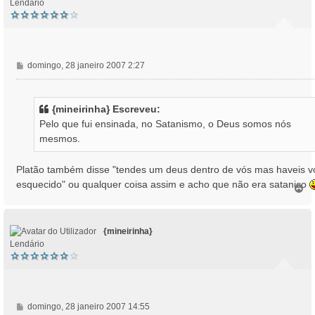
Lendário
M
domingo, 28 janeiro 2007 2:27
e
n
s
{mineirinha} Escreveu:
a
Pelo que fui ensinada, no Satanismo, o Deus somos nós
g
mesmos.
e
m
Platão também disse "tendes um deus dentro de vós mas haveis v
esquecido" ou qualquer coisa assim e acho que não era satanico
T
o
p
o
{mineirinha}
Lendário
M
domingo, 28 janeiro 2007 14:55