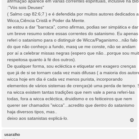
afirmação aparece em várias correntes espirituais, inclusive na Bíb
:"Vós sois Deuses"
( Salmo cap 82:6;7 ) e é defendida por muitos autores dedicados a
Wicca,Ciência Cristã e Poder da Mente.
se estou a dar "barraca", como afirmas, podias ser simpática e dar
um breve resumo sobre essas correntes do satanismo. Eu apenas
referi o satanismo para o distinguir de Wicca/Paganismo...não falo
do que não conheço a fundo, masq ue me conste, não se andam
por aí a celebrar missas negras (espero que não...porque sou mui
respeitosa quanto à fé dos outros).
De qualquer forma, sou ecléctica e etiquetar em exagero crenças
que já de si se tornam cada vez mais difusas ( a maioria dos autor
wicca hoje em dia é cada vez menos purista, incorporando
elementos de vários sistemas de crenças)é uma perda de tempo. 
na wicca existem tantas tradições que nem vale a pena referi-las
todas, fora a wicca ecléctica, druidismo e os feiticeiros que nem
querer ser chamados "wicca"...acredito que dentro do satanismo
haja diversos tipos, mas..
deixo aos satanistas explicá-lo.
T
o
p
o
usaralho