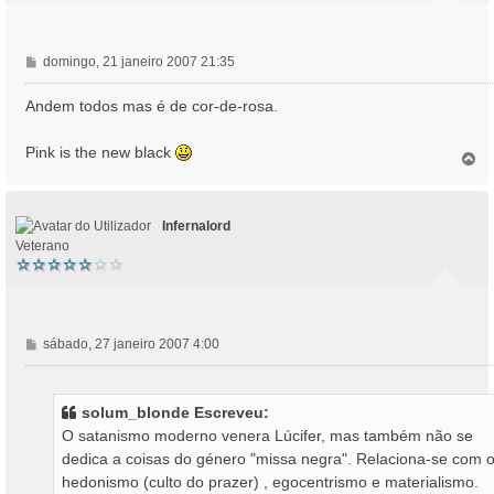
M
domingo, 21 janeiro 2007 21:35
e
n
Andem todos mas é de cor-de-rosa.
s
a
Pink is the new black
T
g
o
e
p
m
o
Infernalord
Veterano
M
sábado, 27 janeiro 2007 4:00
e
n
s
solum_blonde Escreveu:
a
O satanismo moderno venera Lúcifer, mas também não se
g
dedica a coisas do género "missa negra". Relaciona-se com 
e
hedonismo (culto do prazer) , egocentrismo e materialismo.
m