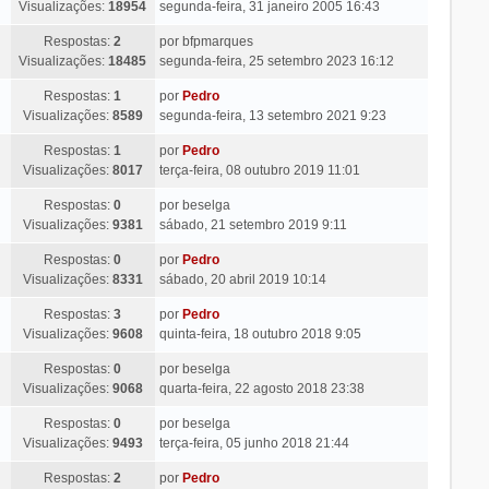
Visualizações:
18954
segunda-feira, 31 janeiro 2005 16:43
Respostas:
2
por
bfpmarques
Visualizações:
18485
segunda-feira, 25 setembro 2023 16:12
Respostas:
1
por
Pedro
Visualizações:
8589
segunda-feira, 13 setembro 2021 9:23
Respostas:
1
por
Pedro
Visualizações:
8017
terça-feira, 08 outubro 2019 11:01
Respostas:
0
por
beselga
Visualizações:
9381
sábado, 21 setembro 2019 9:11
Respostas:
0
por
Pedro
Visualizações:
8331
sábado, 20 abril 2019 10:14
Respostas:
3
por
Pedro
Visualizações:
9608
quinta-feira, 18 outubro 2018 9:05
Respostas:
0
por
beselga
Visualizações:
9068
quarta-feira, 22 agosto 2018 23:38
Respostas:
0
por
beselga
Visualizações:
9493
terça-feira, 05 junho 2018 21:44
Respostas:
2
por
Pedro