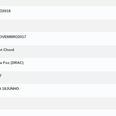
RO2018
12NOVEMBRO2017
et Chord
da Foz (DRAC)
7
GA 18JUNHO