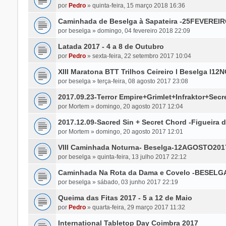
por
Pedro
»
quinta-feira, 15 março 2018 16:36
Caminhada de Beselga à Sapateira -25FEVEREI
por
beselga
»
domingo, 04 fevereiro 2018 22:09
Latada 2017 - 4 a 8 de Outubro
por
Pedro
»
sexta-feira, 22 setembro 2017 10:04
XIII Maratona BTT Trilhos Ceireiro l Beselga l
por
beselga
»
terça-feira, 08 agosto 2017 23:08
2017.09.23-Terror Empire+Grimlet+Infraktor+Secr
por
Mortem
»
domingo, 20 agosto 2017 12:04
2017.12.09-Sacred Sin + Secret Chord -Figueira 
por
Mortem
»
domingo, 20 agosto 2017 12:01
VIII Caminhada Noturna- Beselga-12AGOSTO201
por
beselga
»
quinta-feira, 13 julho 2017 22:12
Caminhada Na Rota da Dama e Covelo -BESEL
por
beselga
»
sábado, 03 junho 2017 22:19
Queima das Fitas 2017 - 5 a 12 de Maio
por
Pedro
»
quarta-feira, 29 março 2017 11:32
International Tabletop Day Coimbra 2017