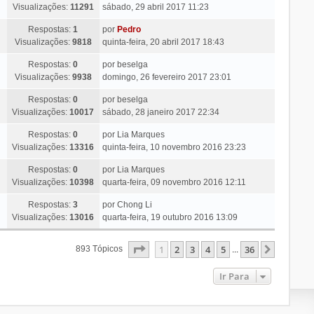
Visualizações:
11291
sábado, 29 abril 2017 11:23
Respostas:
1
por
Pedro
Visualizações:
9818
quinta-feira, 20 abril 2017 18:43
Respostas:
0
por
beselga
Visualizações:
9938
domingo, 26 fevereiro 2017 23:01
Respostas:
0
por
beselga
Visualizações:
10017
sábado, 28 janeiro 2017 22:34
Respostas:
0
por
Lia Marques
Visualizações:
13316
quinta-feira, 10 novembro 2016 23:23
Respostas:
0
por
Lia Marques
Visualizações:
10398
quarta-feira, 09 novembro 2016 12:11
Respostas:
3
por
Chong Li
Visualizações:
13016
quarta-feira, 19 outubro 2016 13:09
Página
1
De
36
1
2
3
4
5
36
Próxim
893 Tópicos
...
Ir Para