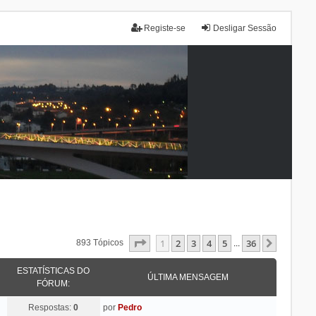
Registe-se
Desligar Sessão
Página
1
De
36
1
2
3
4
5
36
Próxim
893 Tópicos
...
ESTATÍSTICAS DO
ÚLTIMA MENSAGEM
FÓRUM:
Respostas:
0
por
Pedro