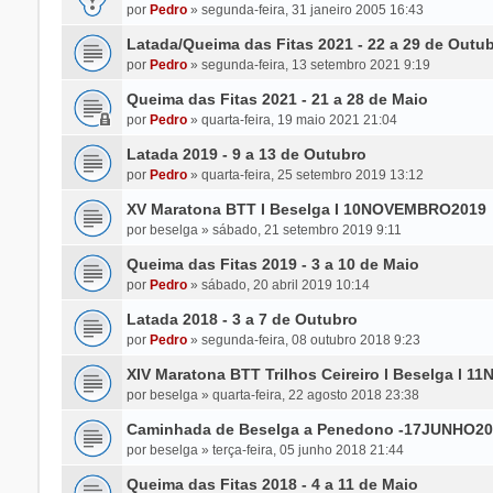
por
Pedro
»
segunda-feira, 31 janeiro 2005 16:43
Latada/Queima das Fitas 2021 - 22 a 29 de Outu
por
Pedro
»
segunda-feira, 13 setembro 2021 9:19
Queima das Fitas 2021 - 21 a 28 de Maio
por
Pedro
»
quarta-feira, 19 maio 2021 21:04
Latada 2019 - 9 a 13 de Outubro
por
Pedro
»
quarta-feira, 25 setembro 2019 13:12
XV Maratona BTT I Beselga I 10NOVEMBRO2019
por
beselga
»
sábado, 21 setembro 2019 9:11
Queima das Fitas 2019 - 3 a 10 de Maio
por
Pedro
»
sábado, 20 abril 2019 10:14
Latada 2018 - 3 a 7 de Outubro
por
Pedro
»
segunda-feira, 08 outubro 2018 9:23
XIV Maratona BTT Trilhos Ceireiro l Beselga l
por
beselga
»
quarta-feira, 22 agosto 2018 23:38
Caminhada de Beselga a Penedono -17JUNHO20
por
beselga
»
terça-feira, 05 junho 2018 21:44
Queima das Fitas 2018 - 4 a 11 de Maio