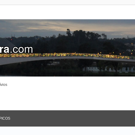
ívios
PICOS