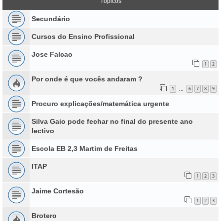
Tópicos
Secundário
Cursos do Ensino Profissional
Jose Falcao
1
2
Por onde é que vocês andaram ?
1
6
7
8
9
...
Procuro explicações/matemática urgente
Silva Gaio pode fechar no final do presente ano
lectivo
Escola EB 2,3 Martim de Freitas
ITAP
1
2
3
Jaime Cortesão
1
2
3
Brotero