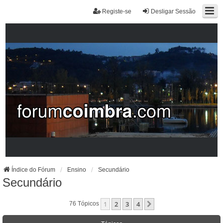
Registe-se
Desligar Sessão
Índice do Fórum
Ensino
Secundário
Secundário
1
2
3
4
Próximo
76 Tópicos