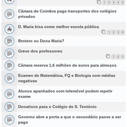
1
2
3
4
5
Câmara de Coimbra paga transportes dos colégios
privados
D. Maria bisa como melhor escola pública
1
2
3
4
Brotero ou Dona Maria?
Greve dos professores
1
2
3
Câmara reserva 1,6 milhões de euros para almoços
Exames de Matemática, FQ e Biologia com médias
negativas
Alunos apanhados com telemóvel podem repetir
exame
Donativos para o Colégio de S. Teotónio
Governo abre a porta a que o secundário passe a ser
pago