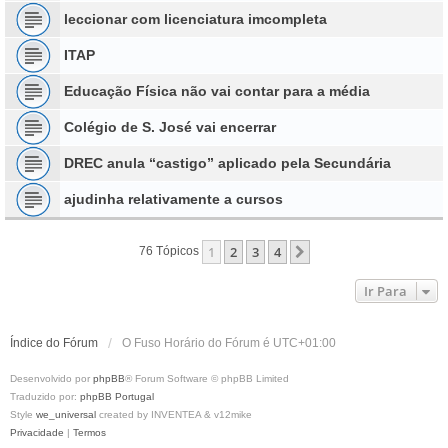
leccionar com licenciatura imcompleta
ITAP
Educação Física não vai contar para a média
Colégio de S. José vai encerrar
DREC anula “castigo” aplicado pela Secundária
ajudinha relativamente a cursos
1
2
3
4
Próximo
76 Tópicos
Ir Para
Índice do Fórum
O Fuso Horário do Fórum é
UTC+01:00
Desenvolvido por
phpBB
® Forum Software © phpBB Limited
Traduzido por:
phpBB Portugal
Style
we_universal
created by INVENTEA & v12mike
Privacidade
|
Termos