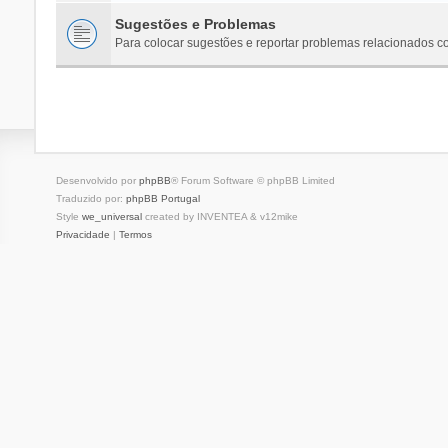
Sugestões e Problemas
Para colocar sugestões e reportar problemas relacionados c
Desenvolvido por
phpBB
® Forum Software © phpBB Limited
Traduzido por:
phpBB Portugal
Style
we_universal
created by INVENTEA & v12mike
Privacidade
|
Termos