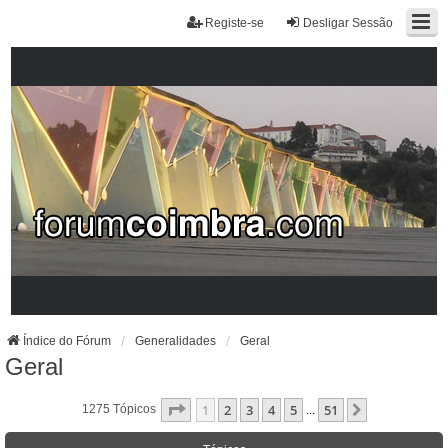
Registe-se
Desligar Sessão
Índice do Fórum
Generalidades
Geral
Geral
Página
1
De
51
1
2
3
4
5
51
Próximo
1275 Tópicos
...