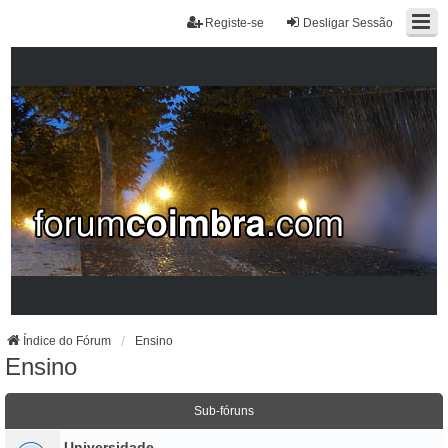
Registe-se
Desligar Sessão
Índice do Fórum
Ensino
Ensino
Sub-fóruns
Universidade