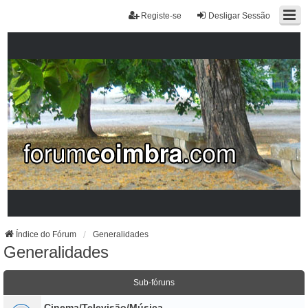
Registe-se
Desligar Sessão
Índice do Fórum
Generalidades
Generalidades
Sub-fóruns
Cinema/Televisão/Música