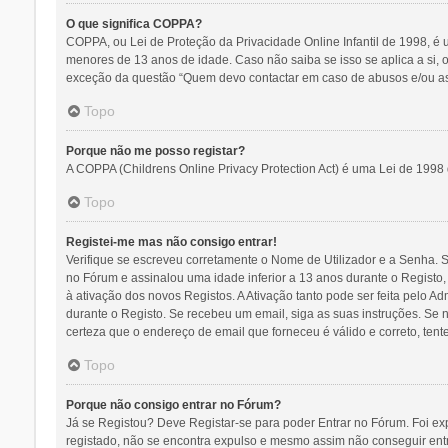
O que significa COPPA?
COPPA, ou Lei de Proteção da Privacidade Online Infantil de 1998, é
menores de 13 anos de idade. Caso não saiba se isso se aplica a si,
exceção da questão “Quem devo contactar em caso de abusos e/ou ass
Topo
Porque não me posso registar?
A COPPA (Childrens Online Privacy Protection Act) é uma Lei de 1998
Topo
Registei-me mas não consigo entrar!
Verifique se escreveu corretamente o Nome de Utilizador e a Senha. Se
no Fórum e assinalou uma idade inferior a 13 anos durante o Registo,
à ativação dos novos Registos. A Ativação tanto pode ser feita pelo Ad
durante o Registo. Se recebeu um email, siga as suas instruções. Se
certeza que o endereço de email que forneceu é válido e correto, tent
Topo
Porque não consigo entrar no Fórum?
Já se Registou? Deve Registar-se para poder Entrar no Fórum. Foi ex
registado, não se encontra expulso e mesmo assim não conseguir ent