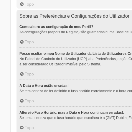
Topo
Sobre as Preferências e Configurações do Utilizador
Como altero as configuração do meu Perfil?
As configurações (depois do Registo) são guardadas numa Base de Dado
Topo
Posso ocultar o meu Nome de Utilizador da Lista de Utilizadores On
No Painel de Controlo do Utilizador [UCP], aba Preferências, opção 
a ser considerado Utilizador invisível pelo Sistema.
Topo
A Data e Hora estão erradas!
Se tem certeza de ter definido o fuso horário corretamente e a hora con
Topo
Alterei o Fuso Horário, mas a Data e Hora continuam erradas!,
Se tem a certeza que o fuso horário que escolheu é a [GMT] Dublin, E
Topo