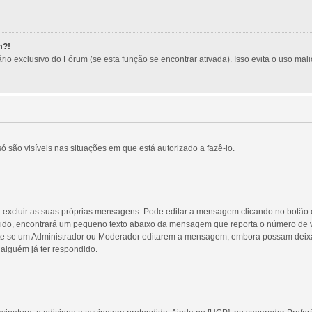
m?!
io exclusivo do Fórum (se esta função se encontrar ativada). Isso evita o uso mali
ó são visíveis nas situações em que está autorizado a fazê-lo.
excluir as suas próprias mensagens. Pode editar a mensagem clicando no botão d
o, encontrará um pequeno texto abaixo da mensagem que reporta o número de vez
se um Administrador ou Moderador editarem a mensagem, embora possam deixar uma
lguém já ter respondido.