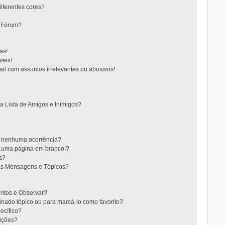
iferentes cores?
o Fórum?
as!
eis!
l com assuntos irrelevantes ou abusivos!
 Lista de Amigos e Inimigos?
m nenhuma ocorrência?
m uma página em branco!?
s?
as Mensagens e Tópicos?
oritos e Observar?
nado tópico ou para marcá-lo como favorito?
ecífico?
ições?