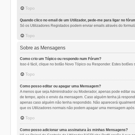
Topo
Quando clico no email de um Utilizador, pede-me para ligar no fóru
Só os Utilizadores Registados podem enviar emails através do formulár
Topo
Sobre as Mensagens
Como crio um Tópico ou respondo num Fórum?
Isso é fácil, clique no botão Novo Tópico ou Responder. Estes botões s
Topo
Como posso editar ou apagar uma Mensagem?
A menos que seja Administrador ou Moderador, apenas pode editar ou 
de tempo, após o envio da mensagem. Caso alguém tenha já respondid
apenas caso alguém não tenha respondido. Não aparecerá igualmente 
que os Utilizadores normais não podem apagar uma mensagem após a
Topo
Como posso adicionar uma assinatura às minhas Mensagens?