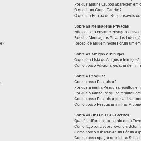
Por que alguns Grupos aparecem em d
O que é um Grupo Padrão?
O que é a Equipa de Responsáveis d
Sobre as Mensagens Privadas
Não consigo enviar Mensagens Privad
Recebo Mensagens Privadas indesejáv
ne?
Recebi de alguém neste Fórum um emai
Sobre os Amigos e Inimigos
O que é a Lista de Amigos e Inimigos?
Como posso Adicionar/apagar de minha
Sobre a Pesquisa
Como posso Pesquisar?
!
Por que a minha Pesquisa resultou e
Por que a minha Pesquisa resultou e
Como posso Pesquisar por Utilizadore
Como posso Pesquisar minhas Própri
Sobre os Observar e Favoritos
Qual é a diferença existente entre Fav
Como faço para subscrever um determi
Como posso subscrever um Fórum esp
Como posso apagar as minhas Subscr