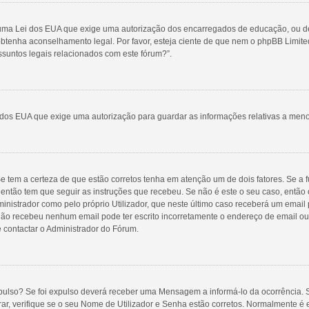
 uma Lei dos EUA que exige uma autorização dos encarregados de educação, ou de 
 obtenha aconselhamento legal. Por favor, esteja ciente de que nem o phpBB Limit
untos legais relacionados com este fórum?”.
 dos EUA que exige uma autorização para guardar as informações relativas a men
 tem a certeza de que estão corretos tenha em atenção um de dois fatores. Se a f
 então tem que seguir as instruções que recebeu. Se não é este o seu caso, então
ministrador como pelo próprio Utilizador, que neste último caso receberá um email 
 não recebeu nenhum email pode ter escrito incorretamente o endereço de email o
e contactar o Administrador do Fórum.
pulso? Se foi expulso deverá receber uma Mensagem a informá-lo da ocorrência. S
rar, verifique se o seu Nome de Utilizador e Senha estão corretos. Normalmente 