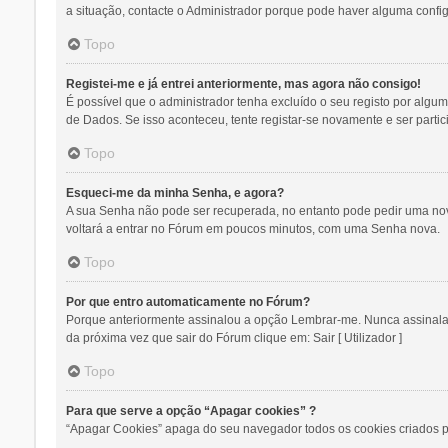
a situação, contacte o Administrador porque pode haver alguma confi
Topo
Registei-me e já entrei anteriormente, mas agora não consigo!
É possível que o administrador tenha excluído o seu registo por alg
de Dados. Se isso aconteceu, tente registar-se novamente e ser partic
Topo
Esqueci-me da minha Senha, e agora?
A sua Senha não pode ser recuperada, no entanto pode pedir uma nov
voltará a entrar no Fórum em poucos minutos, com uma Senha nova.
Topo
Por que entro automaticamente no Fórum?
Porque anteriormente assinalou a opção Lembrar-me. Nunca assinalar e
da próxima vez que sair do Fórum clique em: Sair [ Utilizador ]
Topo
Para que serve a opção “Apagar cookies” ?
“Apagar Cookies” apaga do seu navegador todos os cookies criados p