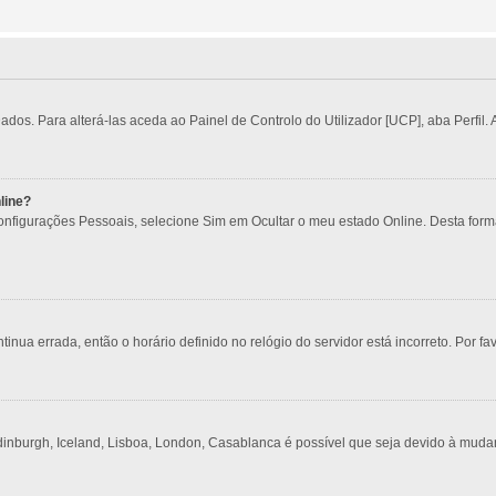
s. Para alterá-las aceda ao Painel de Controlo do Utilizador [UCP], aba Perfil. A
line?
Configurações Pessoais, selecione Sim em Ocultar o meu estado Online. Desta for
tinua errada, então o horário definido no relógio do servidor está incorreto. Por fa
dinburgh, Iceland, Lisboa, London, Casablanca é possível que seja devido à muda