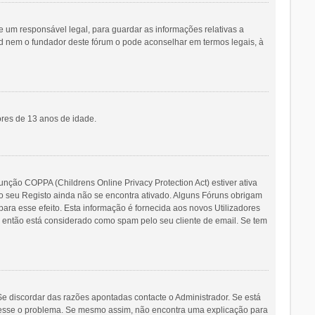
um responsável legal, para guardar as informações relativas a
ed nem o fundador deste fórum o pode aconselhar em termos legais, à
ores de 13 anos de idade.
unção COPPA (Childrens Online Privacy Protection Act) estiver ativa
 o seu Registo ainda não se encontra ativado. Alguns Fóruns obrigam
para esse efeito. Esta informação é fornecida aos novos Utilizadores
u então está considerado como spam pelo seu cliente de email. Se tem
e discordar das razões apontadas contacte o Administrador. Se está
é esse o problema. Se mesmo assim, não encontra uma explicação para