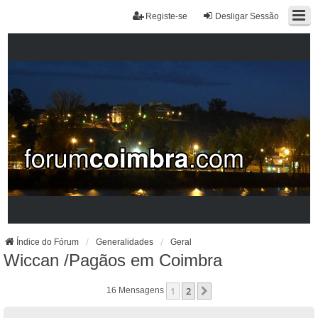
Registe-se
Desligar Sessão
Índice do Fórum
Generalidades
Geral
Wiccan /Pagãos em Coimbra
1
2
Próximo
16 Mensagens