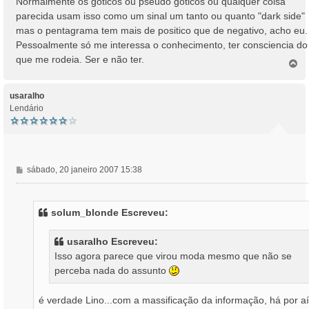
Normalmente os góticos ou pseudo góticos ou qualquer coisa
parecida usam isso como um sinal um tanto ou quanto "dark side"
mas o pentagrama tem mais de positico que de negativo, acho eu.
Pessoalmente só me interessa o conhecimento, ter consciencia do
que me rodeia. Ser e não ter.
T
o
p
o
usaralho
Lendário
M
sábado, 20 janeiro 2007 15:38
e
n
s
solum_blonde Escreveu:
a
g
usaralho Escreveu:
e
Isso agora parece que virou moda mesmo que não se
m
perceba nada do assunto
é verdade Lino...com a massificação da informação, há por aí