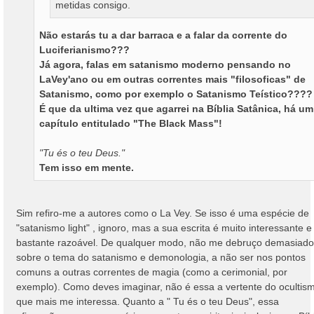
metidas consigo.
Não estarás tu a dar barraca e a falar da corrente do
Luciferianismo???
Já agora, falas em satanismo moderno pensando no
LaVey'ano ou em outras correntes mais "filosoficas" de
Satanismo, como por exemplo o Satanismo Teístico????
É que da ultima vez que agarrei na Bíblia Satânica, há um
capítulo entitulado "The Black Mass"!
"Tu és o teu Deus."
Tem isso em mente.
Sim refiro-me a autores como o La Vey. Se isso é uma espécie de
"satanismo light" , ignoro, mas a sua escrita é muito interessante e
bastante razoável. De qualquer modo, não me debruço demasiado
sobre o tema do satanismo e demonologia, a não ser nos pontos
comuns a outras correntes de magia (como a cerimonial, por
exemplo). Como deves imaginar, não é essa a vertente do ocultis
que mais me interessa. Quanto a " Tu és o teu Deus", essa