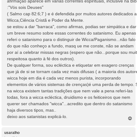
afirmação aparece em várias correntes espirituais, inclusive na Bíb
:"Vós sois Deuses"
( Salmo cap 82:6;7 ) e é defendida por muitos autores dedicados a
Wicca,Ciência Cristã e Poder da Mente.
se estou a dar "barraca", como afirmas, podias ser simpática e dar
um breve resumo sobre essas correntes do satanismo. Eu apenas
referi o satanismo para o distinguir de Wicca/Paganismo...não falo
do que não conheço a fundo, masq ue me conste, não se andam
por aí a celebrar missas negras (espero que não...porque sou mui
respeitosa quanto à fé dos outros).
De qualquer forma, sou ecléctica e etiquetar em exagero crenças
que já de si se tornam cada vez mais difusas ( a maioria dos autor
wicca hoje em dia é cada vez menos purista, incorporando
elementos de vários sistemas de crenças)é uma perda de tempo. 
na wicca existem tantas tradições que nem vale a pena referi-las
todas, fora a wicca ecléctica, druidismo e os feiticeiros que nem
querer ser chamados "wicca"...acredito que dentro do satanismo
haja diversos tipos, mas..
deixo aos satanistas explicá-lo.
T
o
p
o
usaralho