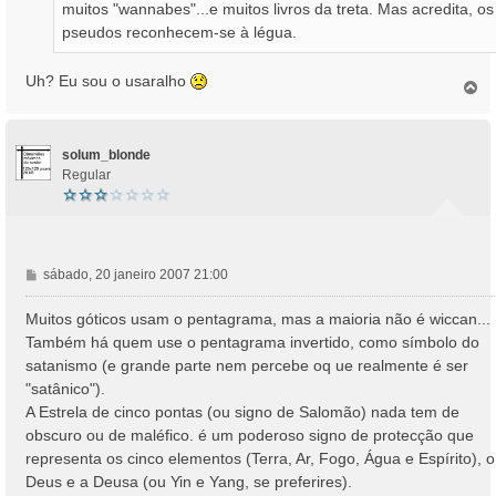
muitos "wannabes"...e muitos livros da treta. Mas acredita, os
pseudos reconhecem-se à légua.
Uh? Eu sou o usaralho
T
o
p
o
solum_blonde
Regular
M
sábado, 20 janeiro 2007 21:00
e
n
Muitos góticos usam o pentagrama, mas a maioria não é wiccan...
s
Também há quem use o pentagrama invertido, como símbolo do
a
satanismo (e grande parte nem percebe oq ue realmente é ser
g
"satânico").
e
A Estrela de cinco pontas (ou signo de Salomão) nada tem de
m
obscuro ou de maléfico. é um poderoso signo de protecção que
representa os cinco elementos (Terra, Ar, Fogo, Água e Espírito), o
Deus e a Deusa (ou Yin e Yang, se preferires).