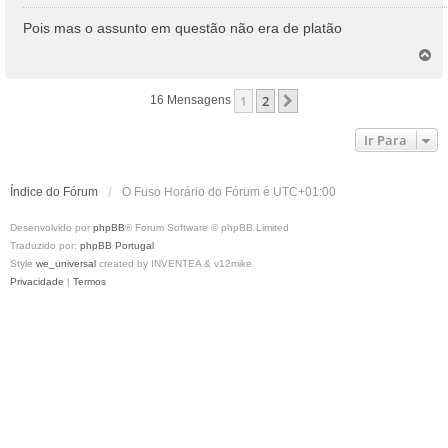
e
n
Pois mas o assunto em questão não era de platão
s
T
a
o
g
p
e
1
2
Próximo
16 Mensagens
o
m
Ir Para
Índice do Fórum
O Fuso Horário do Fórum é
UTC+01:00
Desenvolvido por
phpBB
® Forum Software © phpBB Limited
Traduzido por:
phpBB Portugal
Style
we_universal
created by INVENTEA & v12mike
Privacidade
|
Termos