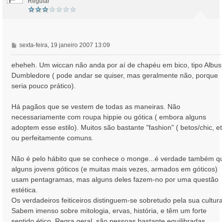
Regular
M
sexta-feira, 19 janeiro 2007 13:09
e
n
eheheh. Um wiccan não anda por aí de chapéu em bico, tipo Albus
s
Dumbledore ( pode andar se quiser, mas geralmente não, porque
a
seria pouco prático).
g
e
Há pagãos que se vestem de todas as maneiras. Não
m
necessariamente com roupa hippie ou gótica ( embora alguns
adoptem esse estilo). Muitos são bastante "fashion" ( betos/chic, et
ou perfeitamente comuns.
Não é pelo hábito que se conhece o monge...é verdade também q
alguns jovens góticos (e muitas mais vezes, armados em góticos)
usam pentagramas, mas alguns deles fazem-no por uma questão
estética.
Os verdadeiros feiticeiros distinguem-se sobretudo pela sua cultura
Sabem imenso sobre mitologia, ervas, história, e têm um forte
sentido ético. Regra geral, são pessoas bastante equilibradas.