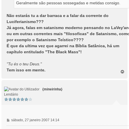
Geralmente são pessoas sossegadas e metidas consigo.
Não estarás tu a dar barraca e a falar da corrente do
Luciferianismo???
Já agora, falas em satanismo moderno pensando no LaVey'a
ou em outras correntes mais "filosoficas" de Satanismo, com
por exemplo o Satanismo Teístico????
É que da ultima vez que agarrei na Bíblia Satânica, há um
capítulo entitulado "The Black Mass"!
"Tu és o teu Deus."
Tem isso em mente.
T
o
p
o
{mineirinha}
Lendário
M
sábado, 27 janeiro 2007 14:14
e