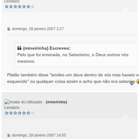
Lendário
M
domingo, 28 janeiro 2007 2:27
e
n
s
{mineirinha} Escreveu:
a
Pelo que fui ensinada, no Satanismo, o Deus somos nós
g
mesmos.
e
m
Platão também disse "tendes um deus dentro de vós mas haveis v
esquecido" ou qualquer coisa assim e acho que não era satanico
T
o
p
o
{mineirinha}
Lendário
M
domingo, 28 janeiro 2007 14:55