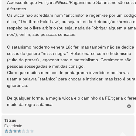
Acrescento que Feitiçaria/Wicca/Paganismo e Satanismo são cois
diferentes.
Os wicca não acreditam num "anticristo" e regem-se por um códig
ético, "The three Fold Law", ou seja a Lei da Retribuição kármica e
respeito pelo livre arbítrio (ou seja, nada de "obrigar alguém a ama
nos"), enfim, são pessoas sensatas.
O satanismo moderno venera Lúcifer, mas também não se dedica 
coisas do género "missa negra". Relaciona-se com o hedonismo
(culto do prazer) , egocentrismo e materialismo. Geralmente são
pessoas sossegadas e metidas consigo.
Claro que muitos meninos de pentagrama invertido e botifarras
usam a palavra "satânico" para chocar e intimidar, mas isso é pura
ignorância.
De qualquer forma, a magia wicca e o caminho da FEitiçaria difer
muito da regra satânica.
T
o
p
o
T3tsuo
Experiente