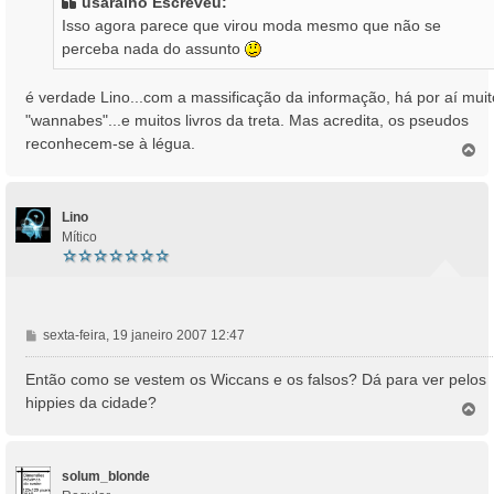
usaralho Escreveu:
a
Isso agora parece que virou moda mesmo que não se
g
perceba nada do assunto
e
m
é verdade Lino...com a massificação da informação, há por aí muit
"wannabes"...e muitos livros da treta. Mas acredita, os pseudos
reconhecem-se à légua.
T
o
p
o
Lino
Mítico
M
sexta-feira, 19 janeiro 2007 12:47
e
n
Então como se vestem os Wiccans e os falsos? Dá para ver pelos
s
hippies da cidade?
T
a
o
g
p
e
o
m
solum_blonde