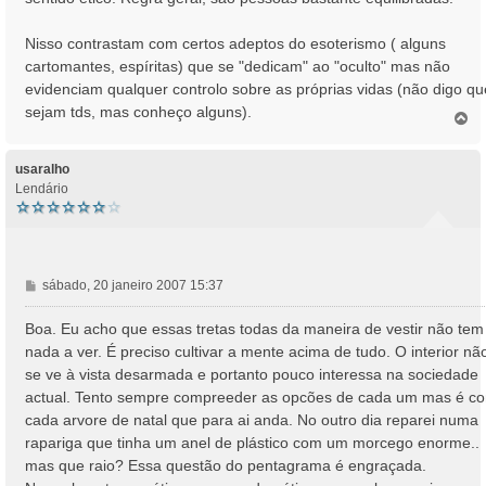
Nisso contrastam com certos adeptos do esoterismo ( alguns
cartomantes, espíritas) que se "dedicam" ao "oculto" mas não
evidenciam qualquer controlo sobre as próprias vidas (não digo qu
sejam tds, mas conheço alguns).
T
o
p
o
usaralho
Lendário
M
sábado, 20 janeiro 2007 15:37
e
n
Boa. Eu acho que essas tretas todas da maneira de vestir não tem
s
nada a ver. É preciso cultivar a mente acima de tudo. O interior nã
a
se ve à vista desarmada e portanto pouco interessa na sociedade
g
actual. Tento sempre compreeder as opcões de cada um mas é c
e
cada arvore de natal que para ai anda. No outro dia reparei numa
m
rapariga que tinha um anel de plástico com um morcego enorme..
mas que raio? Essa questão do pentagrama é engraçada.