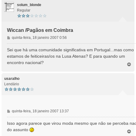
solum_blonde
Regular
Wiccan /Pagãos em Coimbra
M
quinta-feira, 18 janeiro 2007 0:56
e
n
Sei que há uma comunidade significativa em Portugal...mas como
s
estamos de feiticeiras/os na Lusa Atenas? E para quando um
a
encontro nacional?
T
g
o
e
p
m
o
usaralho
Lendário
M
quinta-feira, 18 janeiro 2007 13:37
e
n
Isso agora parece que virou moda mesmo que não se perceba na
s
do assunto
T
a
o