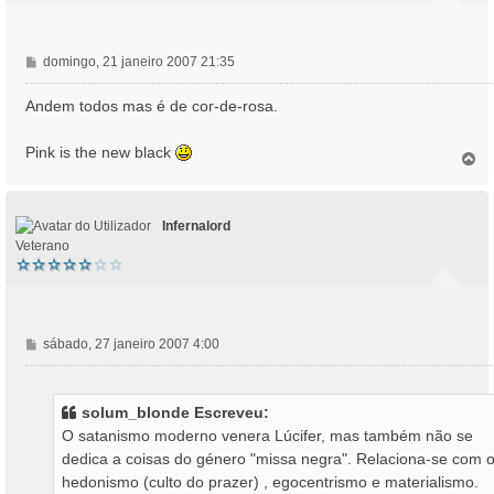
M
domingo, 21 janeiro 2007 21:35
e
n
Andem todos mas é de cor-de-rosa.
s
a
Pink is the new black
T
g
o
e
p
m
o
Infernalord
Veterano
M
sábado, 27 janeiro 2007 4:00
e
n
s
solum_blonde Escreveu:
a
O satanismo moderno venera Lúcifer, mas também não se
g
dedica a coisas do género "missa negra". Relaciona-se com 
e
hedonismo (culto do prazer) , egocentrismo e materialismo.
m