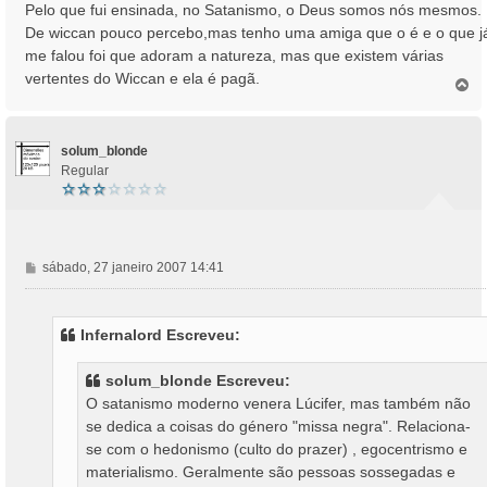
n
Pelo que fui ensinada, no Satanismo, o Deus somos nós mesmos.
s
De wiccan pouco percebo,mas tenho uma amiga que o é e o que j
a
me falou foi que adoram a natureza, mas que existem várias
g
vertentes do Wiccan e ela é pagã.
e
T
o
m
p
o
solum_blonde
Regular
M
sábado, 27 janeiro 2007 14:41
e
n
s
Infernalord Escreveu:
a
g
solum_blonde Escreveu:
e
O satanismo moderno venera Lúcifer, mas também não
m
se dedica a coisas do género "missa negra". Relaciona-
se com o hedonismo (culto do prazer) , egocentrismo e
materialismo. Geralmente são pessoas sossegadas e