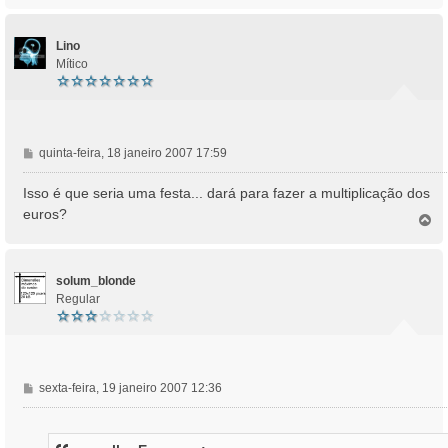
g
p
e
o
m
Lino
Mítico
M
quinta-feira, 18 janeiro 2007 17:59
e
n
Isso é que seria uma festa... dará para fazer a multiplicação dos
s
euros?
T
a
o
g
p
e
o
m
solum_blonde
Regular
M
sexta-feira, 19 janeiro 2007 12:36
e
n
s