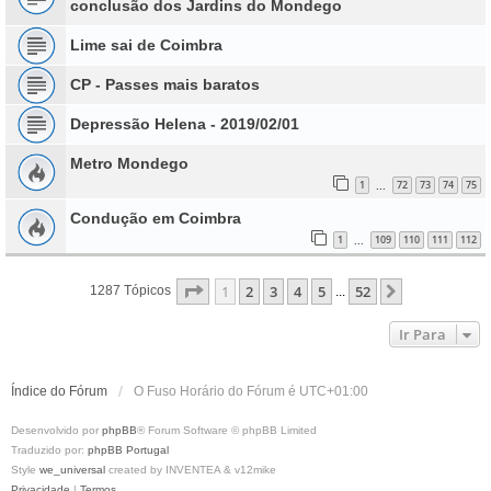
conclusão dos Jardins do Mondego
Lime sai de Coimbra
CP - Passes mais baratos
Depressão Helena - 2019/02/01
Metro Mondego
1
72
73
74
75
...
Condução em Coimbra
1
109
110
111
112
...
Página
1
De
52
1
2
3
4
5
52
Próximo
1287 Tópicos
...
Ir Para
Índice do Fórum
O Fuso Horário do Fórum é
UTC+01:00
Desenvolvido por
phpBB
® Forum Software © phpBB Limited
Traduzido por:
phpBB Portugal
Style
we_universal
created by INVENTEA & v12mike
Privacidade
|
Termos