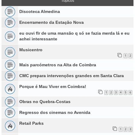
Tópicos
Discoteca Almedina
Encerramento da Estação Nova
eu ouvi flr de uma mansão q só se fazia merda lá e eu
achei interessante
Musicentro
1
2
Mais parcómetros na Alta de Coimbra
CMC prepara intervenções grandes em Santa Clara
Porque é Mau Viver em Coimbra!
1
2
3
4
5
6
Obras no Quebra-Costas
Regresso dos cinemas no Avenida
Retail Parks
1
2
3