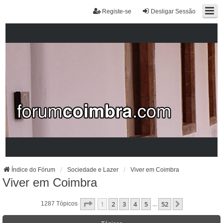
Registe-se
Desligar Sessão
Índice do Fórum
Sociedade e Lazer
Viver em Coimbra
Viver em Coimbra
Página
1
De
52
1
2
3
4
5
52
Próximo
1287 Tópicos
...