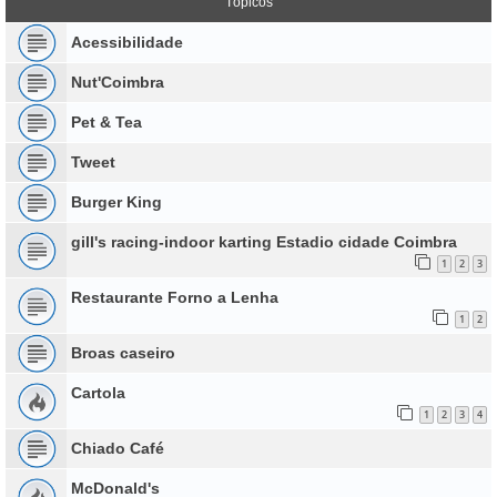
Tópicos
Acessibilidade
Nut'Coimbra
Pet & Tea
Tweet
Burger King
gill's racing-indoor karting Estadio cidade Coimbra
1
2
3
Restaurante Forno a Lenha
1
2
Broas caseiro
Cartola
1
2
3
4
Chiado Café
McDonald's