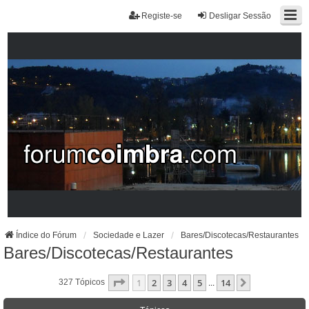
Registe-se
Desligar Sessão
Índice do Fórum
Sociedade e Lazer
Bares/Discotecas/Restaurantes
Bares/Discotecas/Restaurantes
Página
1
De
14
1
2
3
4
5
14
Próximo
327 Tópicos
...