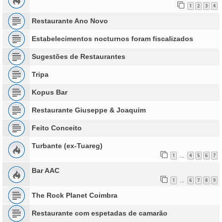
1
2
3
4
Restaurante Ano Novo
Estabelecimentos nocturnos foram fiscalizados
Sugestões de Restaurantes
Tripa
Kopus Bar
Restaurante Giuseppe & Joaquim
Feito Conceito
Turbante (ex-Tuareg)
1
4
5
6
7
...
Bar AAC
1
6
7
8
9
...
The Rock Planet Coimbra
Restaurante com espetadas de camarão