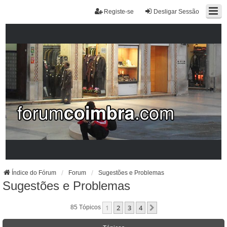
Registe-se
Desligar Sessão
Índice do Fórum
Forum
Sugestões e Problemas
Sugestões e Problemas
1
2
3
4
Próximo
85 Tópicos