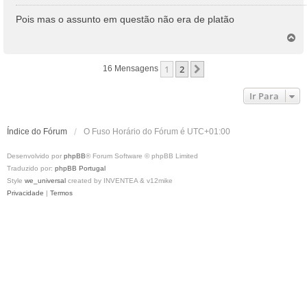
e
n
Pois mas o assunto em questão não era de platão
s
T
a
o
g
p
e
1
2
Próximo
16 Mensagens
o
m
Ir Para
Índice do Fórum
O Fuso Horário do Fórum é
UTC+01:00
Desenvolvido por
phpBB
® Forum Software © phpBB Limited
Traduzido por:
phpBB Portugal
Style
we_universal
created by INVENTEA & v12mike
Privacidade
|
Termos