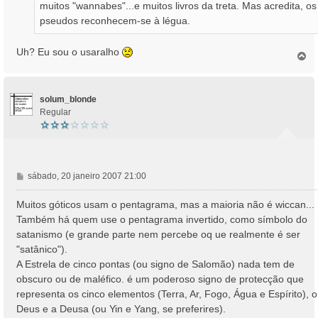
muitos "wannabes"...e muitos livros da treta. Mas acredita, os
pseudos reconhecem-se à légua.
Uh? Eu sou o usaralho
T
o
p
o
solum_blonde
Regular
M
sábado, 20 janeiro 2007 21:00
e
n
Muitos góticos usam o pentagrama, mas a maioria não é wiccan...
s
Também há quem use o pentagrama invertido, como símbolo do
a
satanismo (e grande parte nem percebe oq ue realmente é ser
g
"satânico").
e
A Estrela de cinco pontas (ou signo de Salomão) nada tem de
m
obscuro ou de maléfico. é um poderoso signo de protecção que
representa os cinco elementos (Terra, Ar, Fogo, Água e Espírito), o
Deus e a Deusa (ou Yin e Yang, se preferires).