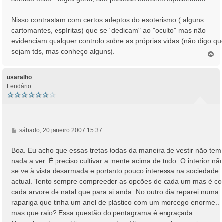
Nisso contrastam com certos adeptos do esoterismo ( alguns
cartomantes, espíritas) que se "dedicam" ao "oculto" mas não
evidenciam qualquer controlo sobre as próprias vidas (não digo qu
sejam tds, mas conheço alguns).
T
o
p
o
usaralho
Lendário
M
sábado, 20 janeiro 2007 15:37
e
n
Boa. Eu acho que essas tretas todas da maneira de vestir não tem
s
nada a ver. É preciso cultivar a mente acima de tudo. O interior nã
a
se ve à vista desarmada e portanto pouco interessa na sociedade
g
actual. Tento sempre compreeder as opcões de cada um mas é c
e
cada arvore de natal que para ai anda. No outro dia reparei numa
m
rapariga que tinha um anel de plástico com um morcego enorme..
mas que raio? Essa questão do pentagrama é engraçada.