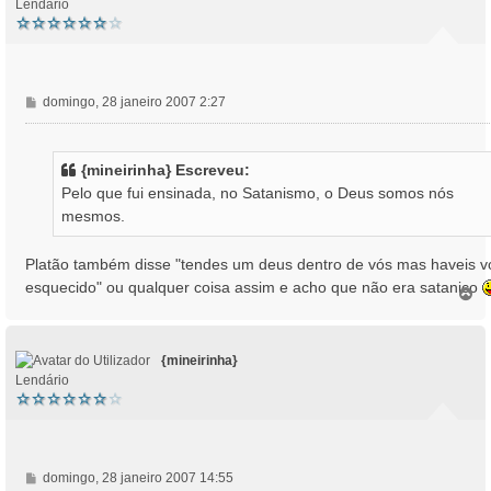
Lendário
M
domingo, 28 janeiro 2007 2:27
e
n
s
{mineirinha} Escreveu:
a
Pelo que fui ensinada, no Satanismo, o Deus somos nós
g
mesmos.
e
m
Platão também disse "tendes um deus dentro de vós mas haveis v
esquecido" ou qualquer coisa assim e acho que não era satanico
T
o
p
o
{mineirinha}
Lendário
M
domingo, 28 janeiro 2007 14:55