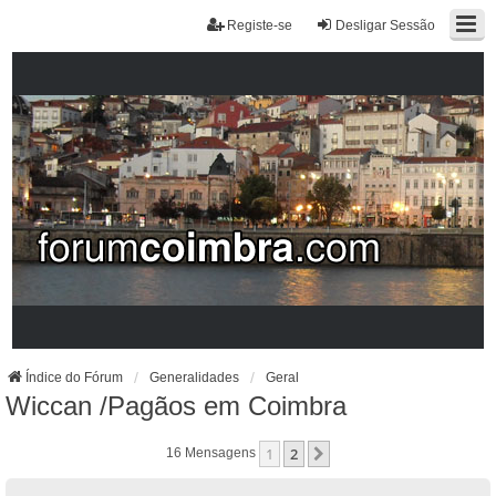
Registe-se
Desligar Sessão
Índice do Fórum
Generalidades
Geral
Wiccan /Pagãos em Coimbra
1
2
Próximo
16 Mensagens