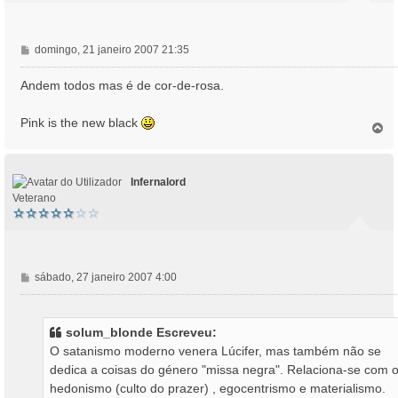
M
domingo, 21 janeiro 2007 21:35
e
n
Andem todos mas é de cor-de-rosa.
s
a
Pink is the new black
T
g
o
e
p
m
o
Infernalord
Veterano
M
sábado, 27 janeiro 2007 4:00
e
n
s
solum_blonde Escreveu:
a
O satanismo moderno venera Lúcifer, mas também não se
g
dedica a coisas do género "missa negra". Relaciona-se com 
e
hedonismo (culto do prazer) , egocentrismo e materialismo.
m