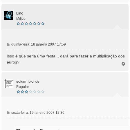
g
p
e
o
m
Lino
Mítico
M
quinta-feira, 18 janeiro 2007 17:59
e
n
Isso é que seria uma festa... dará para fazer a multiplicação dos
s
euros?
T
a
o
g
p
e
o
m
solum_blonde
Regular
M
sexta-feira, 19 janeiro 2007 12:36
e
n
s