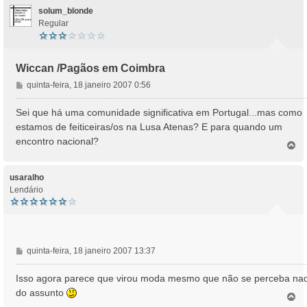
solum_blonde
Regular
Wiccan /Pagãos em Coimbra
M
quinta-feira, 18 janeiro 2007 0:56
e
n
Sei que há uma comunidade significativa em Portugal...mas como
s
estamos de feiticeiras/os na Lusa Atenas? E para quando um
a
encontro nacional?
T
g
o
e
p
m
o
usaralho
Lendário
M
quinta-feira, 18 janeiro 2007 13:37
e
n
Isso agora parece que virou moda mesmo que não se perceba na
s
do assunto
T
a
o