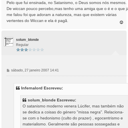
n
Pelo que fui ensinada, no Satanismo, o Deus somos nós mesmos.
s
De wiccan pouco percebo,mas tenho uma amiga que o é e o que j
a
me falou foi que adoram a natureza, mas que existem várias
g
vertentes do Wiccan e ela é pagã.
e
T
o
m
p
o
solum_blonde
Regular
M
sábado, 27 janeiro 2007 14:41
e
n
s
Infernalord Escreveu:
a
g
solum_blonde Escreveu:
e
O satanismo moderno venera Lúcifer, mas também não
m
se dedica a coisas do género "missa negra". Relaciona-
se com o hedonismo (culto do prazer) , egocentrismo e
materialismo. Geralmente são pessoas sossegadas e