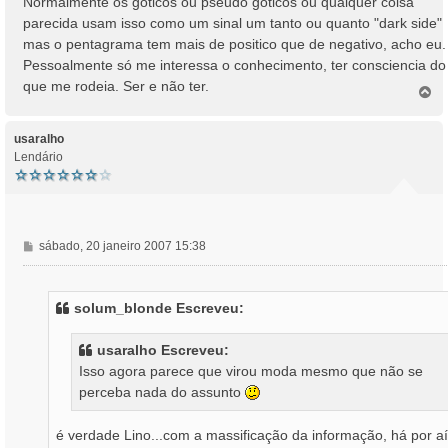
Normalmente os góticos ou pseudo góticos ou qualquer coisa
parecida usam isso como um sinal um tanto ou quanto "dark side"
mas o pentagrama tem mais de positico que de negativo, acho eu.
Pessoalmente só me interessa o conhecimento, ter consciencia do
que me rodeia. Ser e não ter.
T
o
p
o
usaralho
Lendário
M
sábado, 20 janeiro 2007 15:38
e
n
s
solum_blonde Escreveu:
a
g
usaralho Escreveu:
e
Isso agora parece que virou moda mesmo que não se
m
perceba nada do assunto
é verdade Lino...com a massificação da informação, há por aí