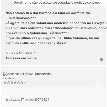
Geralmente são pessoas sossegadas e metidas consigo.
Não estarás tu a dar barraca e a falar da corrente do
Luciferianismo???
Já agora, falas em satanismo moderno pensando no LaVey'a
ou em outras correntes mais "filosoficas" de Satanismo, com
por exemplo o Satanismo Teístico????
É que da ultima vez que agarrei na Bíblia Satânica, há um
capítulo entitulado "The Black Mass"!
"Tu és o teu Deus."
Tem isso em mente.
T
o
p
o
{mineirinha}
Lendário
M
sábado, 27 janeiro 2007 14:14
e