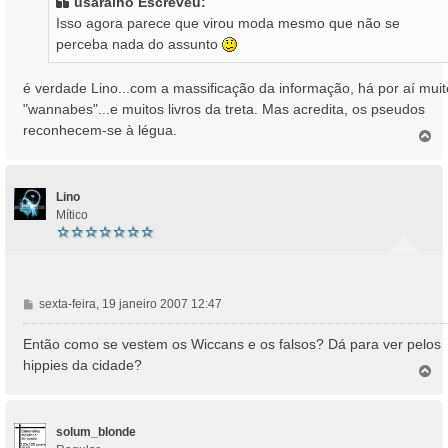
usaralho Escreveu:
a
Isso agora parece que virou moda mesmo que não se
g
perceba nada do assunto
e
m
é verdade Lino...com a massificação da informação, há por aí muit
"wannabes"...e muitos livros da treta. Mas acredita, os pseudos
reconhecem-se à légua.
T
o
p
o
Lino
Mítico
M
sexta-feira, 19 janeiro 2007 12:47
e
n
Então como se vestem os Wiccans e os falsos? Dá para ver pelos
s
hippies da cidade?
T
a
o
g
p
e
o
m
solum_blonde