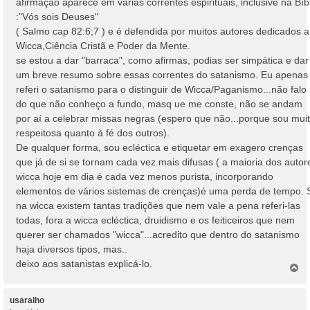
afirmação aparece em várias correntes espirituais, inclusive na Bíb
:"Vós sois Deuses"
( Salmo cap 82:6;7 ) e é defendida por muitos autores dedicados a
Wicca,Ciência Cristã e Poder da Mente.
se estou a dar "barraca", como afirmas, podias ser simpática e dar
um breve resumo sobre essas correntes do satanismo. Eu apenas
referi o satanismo para o distinguir de Wicca/Paganismo...não falo
do que não conheço a fundo, masq ue me conste, não se andam
por aí a celebrar missas negras (espero que não...porque sou mui
respeitosa quanto à fé dos outros).
De qualquer forma, sou ecléctica e etiquetar em exagero crenças
que já de si se tornam cada vez mais difusas ( a maioria dos autor
wicca hoje em dia é cada vez menos purista, incorporando
elementos de vários sistemas de crenças)é uma perda de tempo. 
na wicca existem tantas tradições que nem vale a pena referi-las
todas, fora a wicca ecléctica, druidismo e os feiticeiros que nem
querer ser chamados "wicca"...acredito que dentro do satanismo
haja diversos tipos, mas..
deixo aos satanistas explicá-lo.
T
o
p
o
usaralho