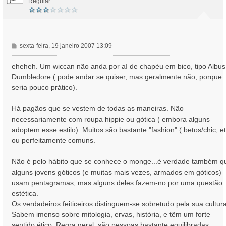
Regular
M
sexta-feira, 19 janeiro 2007 13:09
e
n
eheheh. Um wiccan não anda por aí de chapéu em bico, tipo Albus
s
Dumbledore ( pode andar se quiser, mas geralmente não, porque
a
seria pouco prático).
g
e
Há pagãos que se vestem de todas as maneiras. Não
m
necessariamente com roupa hippie ou gótica ( embora alguns
adoptem esse estilo). Muitos são bastante "fashion" ( betos/chic, et
ou perfeitamente comuns.
Não é pelo hábito que se conhece o monge...é verdade também q
alguns jovens góticos (e muitas mais vezes, armados em góticos)
usam pentagramas, mas alguns deles fazem-no por uma questão
estética.
Os verdadeiros feiticeiros distinguem-se sobretudo pela sua cultura
Sabem imenso sobre mitologia, ervas, história, e têm um forte
sentido ético. Regra geral, são pessoas bastante equilibradas.