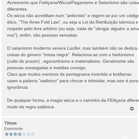
Acrescento que Feitiçaria/Wicca/Paganismo e Satanismo são cois
diferentes.
Os wicca não acreditam num "anticristo" e regem-se por um códig
ético, "The three Fold Law", ou seja a Lei da Retribuição kármica e
respeito pelo livre arbítrio (ou seja, nada de "obrigar alguém a ama
nos"), enfim, são pessoas sensatas.
O satanismo moderno venera Lúcifer, mas também não se dedica 
coisas do género "missa negra". Relaciona-se com o hedonismo
(culto do prazer) , egocentrismo e materialismo. Geralmente são
pessoas sossegadas e metidas consigo.
Claro que muitos meninos de pentagrama invertido e botifarras
usam a palavra "satânico" para chocar e intimidar, mas isso é pura
ignorância.
De qualquer forma, a magia wicca e o caminho da FEitiçaria difer
muito da regra satânica.
T
o
p
o
T3tsuo
Experiente