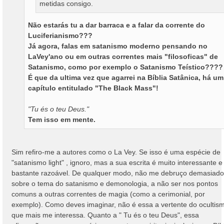
metidas consigo.
Não estarás tu a dar barraca e a falar da corrente do
Luciferianismo???
Já agora, falas em satanismo moderno pensando no
LaVey'ano ou em outras correntes mais "filosoficas" de
Satanismo, como por exemplo o Satanismo Teístico????
É que da ultima vez que agarrei na Bíblia Satânica, há um
capítulo entitulado "The Black Mass"!
"Tu és o teu Deus."
Tem isso em mente.
Sim refiro-me a autores como o La Vey. Se isso é uma espécie de
"satanismo light" , ignoro, mas a sua escrita é muito interessante e
bastante razoável. De qualquer modo, não me debruço demasiado
sobre o tema do satanismo e demonologia, a não ser nos pontos
comuns a outras correntes de magia (como a cerimonial, por
exemplo). Como deves imaginar, não é essa a vertente do ocultis
que mais me interessa. Quanto a " Tu és o teu Deus", essa