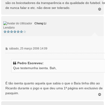
a
são os boicotadores da transparência e da qualidade do futebol. Is
g
de nunca falar e etc. não deve ser tolerado.
e
T
o
m
p
o
Chong Li
Lendário
M
sábado, 25 março 2006 14:09
e
n
s
Pedro Escreveu:
a
Que testemunha isenta. Bah,
g
e
m
É tão isenta quanto aquela que sabia o que o Baía tinha dito ao
Ricardo durante o jogo e que deu uma 1ª página em exclusivo de
pasquim.
T
o
p