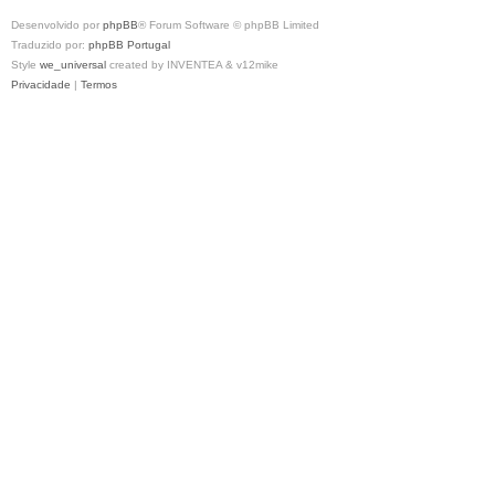
Desenvolvido por
phpBB
® Forum Software © phpBB Limited
Traduzido por:
phpBB Portugal
Style
we_universal
created by INVENTEA & v12mike
Privacidade
|
Termos