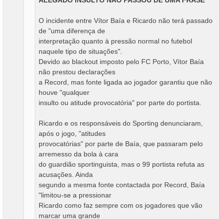
ALEGADO INSULTO NÃO PASSOU DE UMA FRASE
O incidente entre Vítor Baía e Ricardo não terá passado
de "uma diferença de
interpretação quanto à pressão normal no futebol
naquele tipo de situações".
Devido ao blackout imposto pelo FC Porto, Vítor Baía
não prestou declarações
a Record, mas fonte ligada ao jogador garantiu que não
houve "qualquer
insulto ou atitude provocatória" por parte do portista.
Ricardo e os responsáveis do Sporting denunciaram,
após o jogo, "atitudes
provocatórias" por parte de Baía, que passaram pelo
arremesso da bola à cara
do guardião sportinguista, mas o 99 portista refuta as
acusações. Ainda
segundo a mesma fonte contactada por Record, Baía
"limitou-se a pressionar
Ricardo como faz sempre com os jogadores que vão
marcar uma grande