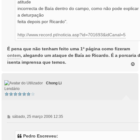
atitude
incorrecta de Baía dentro do campo, como não pode explicar
a deturpação
feita depois por Ricardo".
http://www.record.pt/noticia.asp?id=701693&idCanal=5
É pena que não tenham feito uma 1ª página como fizeram
ontem
, alegando um ataque de Baía ao Ricardo. É a porcaria 
isenta imprensa que temos.
T
o
p
o
Chong Li
Lendário
M
sábado, 25 março 2006 12:35
e
n
s
Pedro Escreveu:
a