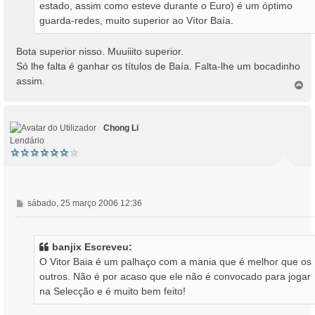
estado, assim como esteve durante o Euro) é um óptimo
g
guarda-redes, muito superior ao Vítor Baía.
e
m
Bota superior nisso. Muuiiito superior.
Só lhe falta é ganhar os títulos de Baía. Falta-lhe um bocadinho
assim.
T
o
p
o
Chong Li
Lendário
M
sábado, 25 março 2006 12:36
e
n
s
banjix Escreveu:
a
O Vitor Baia é um palhaço com a mania que é melhor que os
g
outros. Não é por acaso que ele não é convocado para jogar
e
na Selecção e é muito bem feito!
m