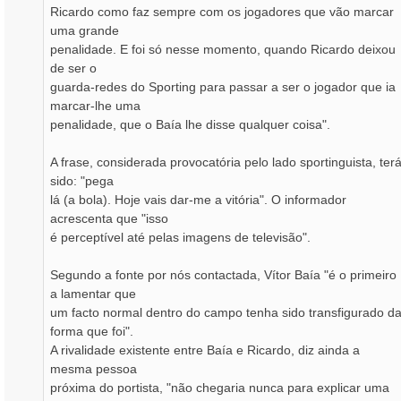
Ricardo como faz sempre com os jogadores que vão marcar
uma grande
penalidade. E foi só nesse momento, quando Ricardo deixou
de ser o
guarda-redes do Sporting para passar a ser o jogador que ia
marcar-lhe uma
penalidade, que o Baía lhe disse qualquer coisa".
A frase, considerada provocatória pelo lado sportinguista, ter
sido: "pega
lá (a bola). Hoje vais dar-me a vitória". O informador
acrescenta que "isso
é perceptível até pelas imagens de televisão".
Segundo a fonte por nós contactada, Vítor Baía "é o primeiro
a lamentar que
um facto normal dentro do campo tenha sido transfigurado d
forma que foi".
A rivalidade existente entre Baía e Ricardo, diz ainda a
mesma pessoa
próxima do portista, "não chegaria nunca para explicar uma