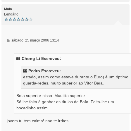
p
o
Maia
Lendário
M
sábado, 25 março 2006 13:14
e
n
s
Chong Li Escreveu:
a
g
Pedro Escreveu:
e
estado, assim como esteve durante o Euro) é um óptimo
m
guarda-redes, muito superior ao Vítor Baía.
Bota superior nisso. Muuiiito superior.
Só lhe falta é ganhar os títulos de Baía. Falta-lhe um
bocadinho assim.
jovem tu tem calma! nao te irrites!