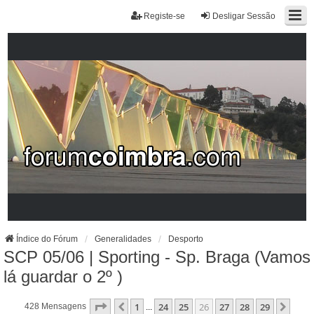
Registe-se
Desligar Sessão
Índice do Fórum
Generalidades
Desporto
SCP 05/06 | Sporting - Sp. Braga (Vamos
lá guardar o 2º )
Página
26
De
29
1
24
25
26
27
28
29
Anterior
Próx
428 Mensagens
...