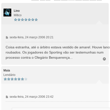
Lino
Mítico
M
sexta-feira, 24 março 2006 20:21
e
n
Coisa estranha, até o árbitro estava vestido de amarel. Houve lan
s
roubados. Os jogadores do Sporting vão ser testemunhas num
a
processo contra o Olegário Benquerença...
T
g
o
e
p
m
o
Maia
Lendário
M
sexta-feira, 24 março 2006 23:42
e
n
s