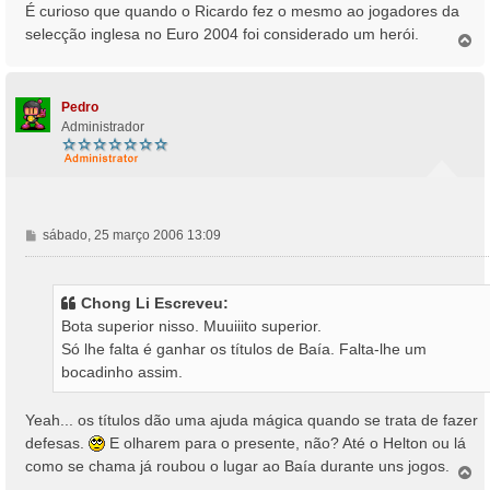
É curioso que quando o Ricardo fez o mesmo ao jogadores da
selecção inglesa no Euro 2004 foi considerado um herói.
T
o
p
o
Pedro
Administrador
M
sábado, 25 março 2006 13:09
e
n
s
Chong Li Escreveu:
a
Bota superior nisso. Muuiiito superior.
g
Só lhe falta é ganhar os títulos de Baía. Falta-lhe um
e
bocadinho assim.
m
Yeah... os títulos dão uma ajuda mágica quando se trata de fazer
defesas.
E olharem para o presente, não? Até o Helton ou lá
como se chama já roubou o lugar ao Baía durante uns jogos.
T
o