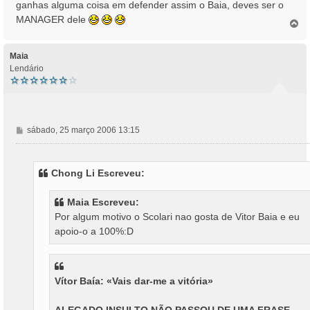
ganhas alguma coisa em defender assim o Baia, deves ser o
MANAGER dele
T
o
p
o
Maia
Lendário
M
sábado, 25 março 2006 13:15
e
n
s
Chong Li Escreveu:
a
g
Maia Escreveu:
e
Por algum motivo o Scolari nao gosta de Vitor Baia e eu
m
apoio-o a 100%:D
Vítor Baía: «Vais dar-me a vitória»