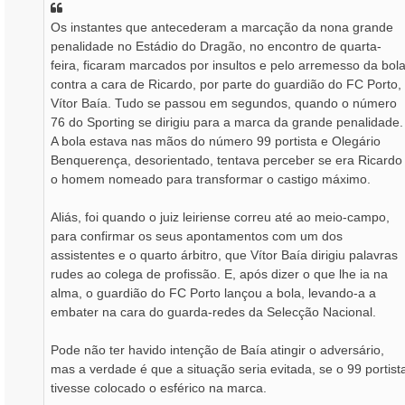
a
Os instantes que antecederam a marcação da nona grande
g
penalidade no Estádio do Dragão, no encontro de quarta-
e
m
feira, ficaram marcados por insultos e pelo arremesso da bol
contra a cara de Ricardo, por parte do guardião do FC Porto,
Vítor Baía. Tudo se passou em segundos, quando o número
76 do Sporting se dirigiu para a marca da grande penalidade.
A bola estava nas mãos do número 99 portista e Olegário
Benquerença, desorientado, tentava perceber se era Ricardo
o homem nomeado para transformar o castigo máximo.
Aliás, foi quando o juiz leiriense correu até ao meio-campo,
para confirmar os seus apontamentos com um dos
assistentes e o quarto árbitro, que Vítor Baía dirigiu palavras
rudes ao colega de profissão. E, após dizer o que lhe ia na
alma, o guardião do FC Porto lançou a bola, levando-a a
embater na cara do guarda-redes da Selecção Nacional.
Pode não ter havido intenção de Baía atingir o adversário,
mas a verdade é que a situação seria evitada, se o 99 portist
tivesse colocado o esférico na marca.