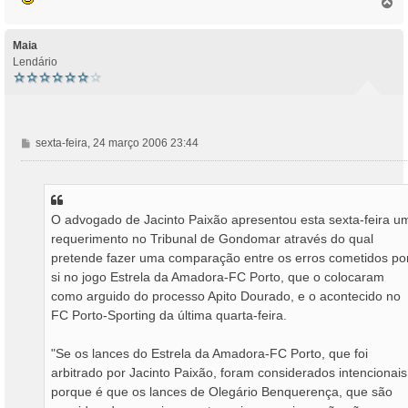
T
o
p
o
Maia
Lendário
M
sexta-feira, 24 março 2006 23:44
e
n
s
a
O advogado de Jacinto Paixão apresentou esta sexta-feira u
g
requerimento no Tribunal de Gondomar através do qual
e
m
pretende fazer uma comparação entre os erros cometidos po
si no jogo Estrela da Amadora-FC Porto, que o colocaram
como arguido do processo Apito Dourado, e o acontecido no
FC Porto-Sporting da última quarta-feira.
"Se os lances do Estrela da Amadora-FC Porto, que foi
arbitrado por Jacinto Paixão, foram considerados intencionais
porque é que os lances de Olegário Benquerença, que são