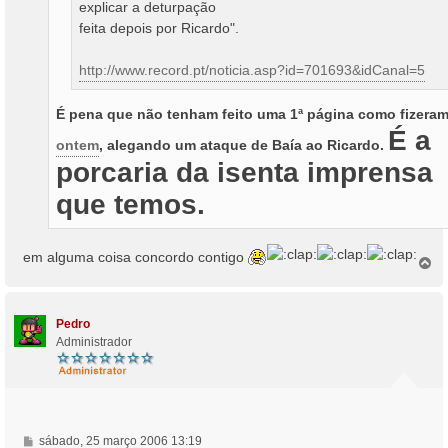
explicar a deturpação
feita depois por Ricardo".
http://www.record.pt/noticia.asp?id=701693&idCanal=5
É pena que não tenham feito uma 1ª página como fizera
É a
ontem
, alegando um ataque de Baía ao Ricardo.
porcaria da isenta imprensa
que temos.
em alguma coisa concordo contigo
T
o
p
o
Pedro
Administrador
M
sábado, 25 março 2006 13:19