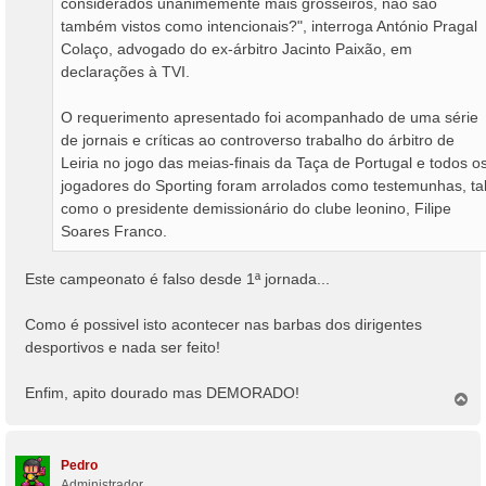
considerados unanimemente mais grosseiros, não são
também vistos como intencionais?", interroga António Pragal
Colaço, advogado do ex-árbitro Jacinto Paixão, em
declarações à TVI.
O requerimento apresentado foi acompanhado de uma série
de jornais e críticas ao controverso trabalho do árbitro de
Leiria no jogo das meias-finais da Taça de Portugal e todos o
jogadores do Sporting foram arrolados como testemunhas, ta
como o presidente demissionário do clube leonino, Filipe
Soares Franco.
Este campeonato é falso desde 1ª jornada...
Como é possivel isto acontecer nas barbas dos dirigentes
desportivos e nada ser feito!
Enfim, apito dourado mas DEMORADO!
T
o
p
o
Pedro
Administrador