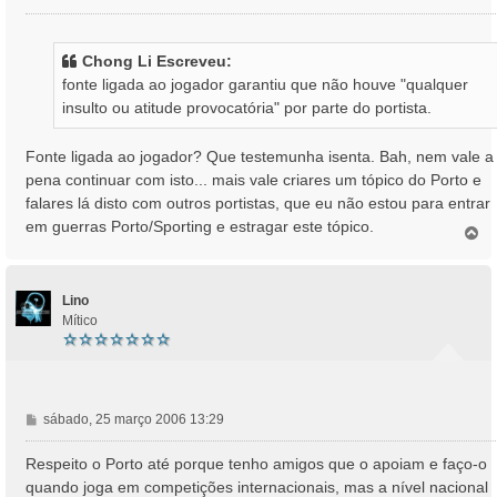
e
n
s
Chong Li Escreveu:
a
fonte ligada ao jogador garantiu que não houve "qualquer
g
insulto ou atitude provocatória" por parte do portista.
e
m
Fonte ligada ao jogador? Que testemunha isenta. Bah, nem vale a
pena continuar com isto... mais vale criares um tópico do Porto e
falares lá disto com outros portistas, que eu não estou para entrar
em guerras Porto/Sporting e estragar este tópico.
T
o
p
o
Lino
Mítico
M
sábado, 25 março 2006 13:29
e
n
Respeito o Porto até porque tenho amigos que o apoiam e faço-o
s
quando joga em competições internacionais, mas a nível nacional