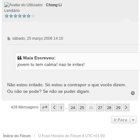
o
Chong Li
Lendário
M
sábado, 25 março 2006 14:10
e
n
s
Maia Escreveu:
a
jovem tu tem calma! nao te irrites!
g
e
m
Não estou irritado. Só estou a contrapor o que vocês dizem.
Ou não se pode? Se não se puder digam.
T
o
p
Página
26
De
29
1
24
25
26
27
28
29
Anterior
Próx
428 Mensagens
...
o
Ir Para
Índice do Fórum
O Fuso Horário do Fórum é
UTC+01:00