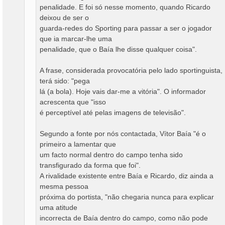
penalidade. E foi só nesse momento, quando Ricardo
deixou de ser o
guarda-redes do Sporting para passar a ser o jogador
que ia marcar-lhe uma
penalidade, que o Baía lhe disse qualquer coisa".
A frase, considerada provocatória pelo lado sportinguista,
terá sido: "pega
lá (a bola). Hoje vais dar-me a vitória". O informador
acrescenta que "isso
é perceptível até pelas imagens de televisão".
Segundo a fonte por nós contactada, Vítor Baía "é o
primeiro a lamentar que
um facto normal dentro do campo tenha sido
transfigurado da forma que foi".
A rivalidade existente entre Baía e Ricardo, diz ainda a
mesma pessoa
próxima do portista, "não chegaria nunca para explicar
uma atitude
incorrecta de Baía dentro do campo, como não pode