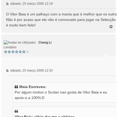
M
sábado, 25 março 2006 12:19
e
n
O Vitor Baia é um palhaço com a mania que é melhor que os outro
s
Não é por acaso que ele não é convocado para jogar na Selecção
a
é muito bem feito!
T
g
o
e
p
m
o
Chong Li
Lendário
M
sábado, 25 março 2006 12:33
e
n
s
Maia Escreveu:
a
Por algum motivo o Scolari nao gosta de Vitor Baia e eu
g
apoio-o a 100%:D
e
m
Vítor Baía: «Vais dar-me a vitória»