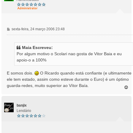
M
sexta-feira, 24 março 2006 23:48
e
n
s
Maia Escreveu:
a
Por algum motivo o Scolari nao gosta de Vitor Baia e eu
g
apoio-o a 100%
e
m
E somos dois.
O Ricardo quando está confiante (e ultimamente
ele tem estado, assim como esteve durante o Euro) é um óptimo
guarda-redes, muito superior ao Vítor Baía.
T
o
p
o
banjix
Lendário