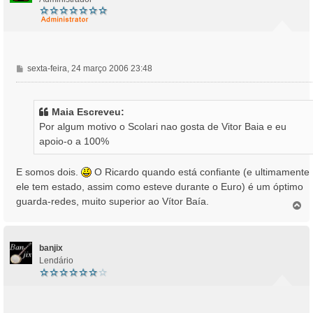
M
sexta-feira, 24 março 2006 23:48
e
n
s
Maia Escreveu:
a
Por algum motivo o Scolari nao gosta de Vitor Baia e eu
g
apoio-o a 100%
e
m
E somos dois.
O Ricardo quando está confiante (e ultimamente
ele tem estado, assim como esteve durante o Euro) é um óptimo
guarda-redes, muito superior ao Vítor Baía.
T
o
p
o
banjix
Lendário