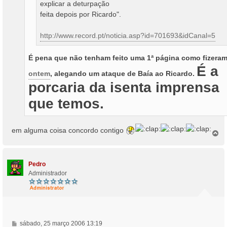
explicar a deturpação
feita depois por Ricardo".
http://www.record.pt/noticia.asp?id=701693&idCanal=5
É pena que não tenham feito uma 1ª página como fizera
É a
ontem
, alegando um ataque de Baía ao Ricardo.
porcaria da isenta imprensa
que temos.
em alguma coisa concordo contigo
T
o
p
o
Pedro
Administrador
M
sábado, 25 março 2006 13:19