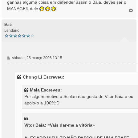
ganhas alguma coisa em defender assim o Baia, deves ser o
MANAGER dele
T
o
p
o
Maia
Lendário
M
sábado, 25 março 2006 13:15
e
n
s
Chong Li Escreveu:
a
g
Maia Escreveu:
e
Por algum motivo o Scolari nao gosta de Vitor Baia e eu
m
apoio-o a 100%:D
Vítor Baía: «Vais dar-me a vitória»