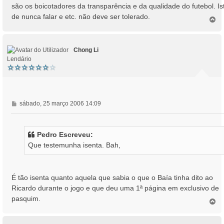
a
são os boicotadores da transparência e da qualidade do futebol. Is
g
de nunca falar e etc. não deve ser tolerado.
e
T
o
m
p
o
Chong Li
Lendário
M
sábado, 25 março 2006 14:09
e
n
s
Pedro Escreveu:
a
Que testemunha isenta. Bah,
g
e
m
É tão isenta quanto aquela que sabia o que o Baía tinha dito ao
Ricardo durante o jogo e que deu uma 1ª página em exclusivo de
pasquim.
T
o
p