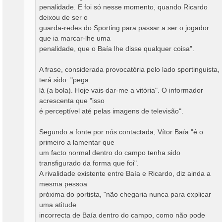
penalidade. E foi só nesse momento, quando Ricardo
deixou de ser o
guarda-redes do Sporting para passar a ser o jogador
que ia marcar-lhe uma
penalidade, que o Baía lhe disse qualquer coisa".
A frase, considerada provocatória pelo lado sportinguista,
terá sido: "pega
lá (a bola). Hoje vais dar-me a vitória". O informador
acrescenta que "isso
é perceptível até pelas imagens de televisão".
Segundo a fonte por nós contactada, Vítor Baía "é o
primeiro a lamentar que
um facto normal dentro do campo tenha sido
transfigurado da forma que foi".
A rivalidade existente entre Baía e Ricardo, diz ainda a
mesma pessoa
próxima do portista, "não chegaria nunca para explicar
uma atitude
incorrecta de Baía dentro do campo, como não pode