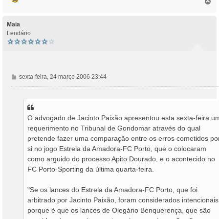
T
o
p
o
Maia
Lendário
M
sexta-feira, 24 março 2006 23:44
e
n
s
a
O advogado de Jacinto Paixão apresentou esta sexta-feira u
g
requerimento no Tribunal de Gondomar através do qual
e
m
pretende fazer uma comparação entre os erros cometidos po
si no jogo Estrela da Amadora-FC Porto, que o colocaram
como arguido do processo Apito Dourado, e o acontecido no
FC Porto-Sporting da última quarta-feira.
"Se os lances do Estrela da Amadora-FC Porto, que foi
arbitrado por Jacinto Paixão, foram considerados intencionais
porque é que os lances de Olegário Benquerença, que são