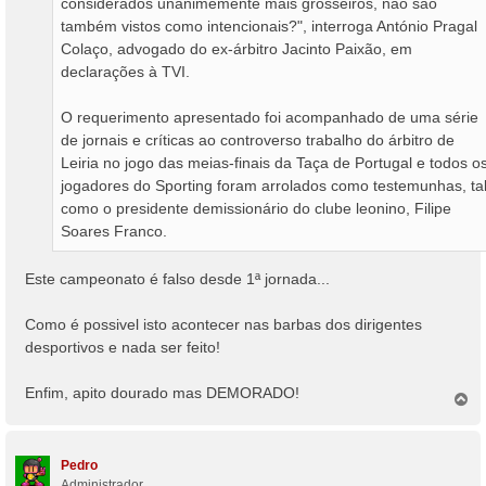
considerados unanimemente mais grosseiros, não são
também vistos como intencionais?", interroga António Pragal
Colaço, advogado do ex-árbitro Jacinto Paixão, em
declarações à TVI.
O requerimento apresentado foi acompanhado de uma série
de jornais e críticas ao controverso trabalho do árbitro de
Leiria no jogo das meias-finais da Taça de Portugal e todos o
jogadores do Sporting foram arrolados como testemunhas, ta
como o presidente demissionário do clube leonino, Filipe
Soares Franco.
Este campeonato é falso desde 1ª jornada...
Como é possivel isto acontecer nas barbas dos dirigentes
desportivos e nada ser feito!
Enfim, apito dourado mas DEMORADO!
T
o
p
o
Pedro
Administrador