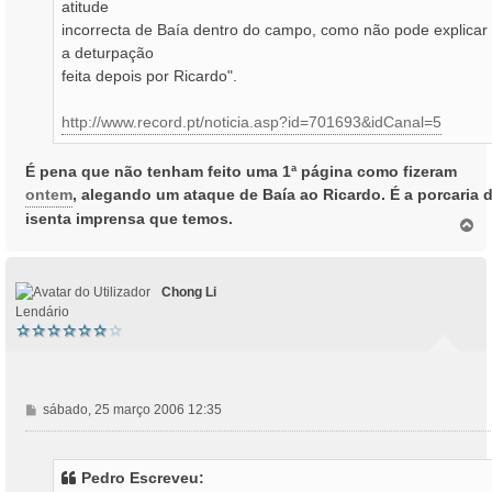
atitude
incorrecta de Baía dentro do campo, como não pode explicar
a deturpação
feita depois por Ricardo".
http://www.record.pt/noticia.asp?id=701693&idCanal=5
É pena que não tenham feito uma 1ª página como fizeram
ontem
, alegando um ataque de Baía ao Ricardo. É a porcaria 
isenta imprensa que temos.
T
o
p
o
Chong Li
Lendário
M
sábado, 25 março 2006 12:35
e
n
s
Pedro Escreveu:
a