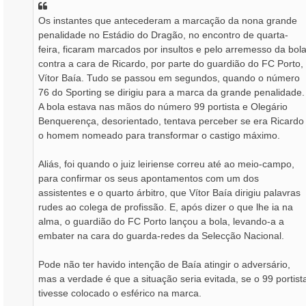
a
Os instantes que antecederam a marcação da nona grande
g
penalidade no Estádio do Dragão, no encontro de quarta-
e
m
feira, ficaram marcados por insultos e pelo arremesso da bol
contra a cara de Ricardo, por parte do guardião do FC Porto,
Vítor Baía. Tudo se passou em segundos, quando o número
76 do Sporting se dirigiu para a marca da grande penalidade.
A bola estava nas mãos do número 99 portista e Olegário
Benquerença, desorientado, tentava perceber se era Ricardo
o homem nomeado para transformar o castigo máximo.
Aliás, foi quando o juiz leiriense correu até ao meio-campo,
para confirmar os seus apontamentos com um dos
assistentes e o quarto árbitro, que Vítor Baía dirigiu palavras
rudes ao colega de profissão. E, após dizer o que lhe ia na
alma, o guardião do FC Porto lançou a bola, levando-a a
embater na cara do guarda-redes da Selecção Nacional.
Pode não ter havido intenção de Baía atingir o adversário,
mas a verdade é que a situação seria evitada, se o 99 portist
tivesse colocado o esférico na marca.