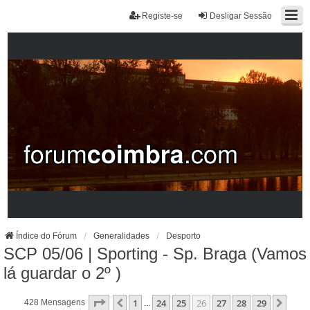
Registe-se
Desligar Sessão
Índice do Fórum
Generalidades
Desporto
SCP 05/06 | Sporting - Sp. Braga (Vamos
lá guardar o 2º )
Página
26
De
29
1
24
25
26
27
28
29
Anterior
Próx
428 Mensagens
...