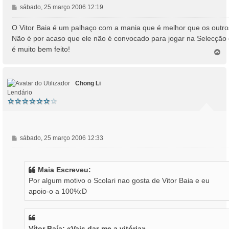
M
sábado, 25 março 2006 12:19
e
n
O Vitor Baia é um palhaço com a mania que é melhor que os outro
s
Não é por acaso que ele não é convocado para jogar na Selecção
a
é muito bem feito!
T
g
o
e
p
m
o
Chong Li
Lendário
M
sábado, 25 março 2006 12:33
e
n
s
Maia Escreveu:
a
Por algum motivo o Scolari nao gosta de Vitor Baia e eu
g
apoio-o a 100%:D
e
m
Vítor Baía: «Vais dar-me a vitória»