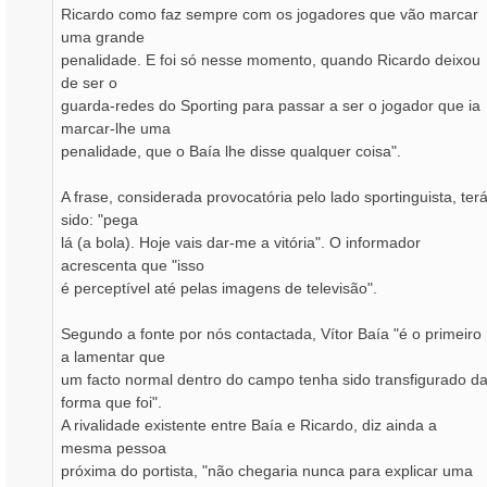
Ricardo como faz sempre com os jogadores que vão marcar
uma grande
penalidade. E foi só nesse momento, quando Ricardo deixou
de ser o
guarda-redes do Sporting para passar a ser o jogador que ia
marcar-lhe uma
penalidade, que o Baía lhe disse qualquer coisa".
A frase, considerada provocatória pelo lado sportinguista, ter
sido: "pega
lá (a bola). Hoje vais dar-me a vitória". O informador
acrescenta que "isso
é perceptível até pelas imagens de televisão".
Segundo a fonte por nós contactada, Vítor Baía "é o primeiro
a lamentar que
um facto normal dentro do campo tenha sido transfigurado d
forma que foi".
A rivalidade existente entre Baía e Ricardo, diz ainda a
mesma pessoa
próxima do portista, "não chegaria nunca para explicar uma