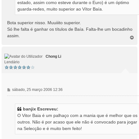
estado, assim como esteve durante o Euro) é um óptimo
g
guarda-redes, muito superior ao Vítor Baía.
e
m
Bota superior nisso. Muuiiito superior.
Só lhe falta é ganhar os títulos de Baía. Falta-lhe um bocadinho
assim.
T
o
p
o
Chong Li
Lendário
M
sábado, 25 março 2006 12:36
e
n
s
banjix Escreveu:
a
O Vitor Baia é um palhaço com a mania que é melhor que os
g
outros. Não é por acaso que ele não é convocado para jogar
e
na Selecção e é muito bem feito!
m