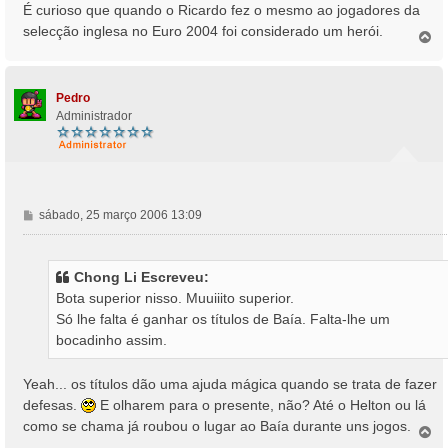
É curioso que quando o Ricardo fez o mesmo ao jogadores da
selecção inglesa no Euro 2004 foi considerado um herói.
T
o
p
o
Pedro
Administrador
M
sábado, 25 março 2006 13:09
e
n
s
Chong Li Escreveu:
a
Bota superior nisso. Muuiiito superior.
g
Só lhe falta é ganhar os títulos de Baía. Falta-lhe um
e
bocadinho assim.
m
Yeah... os títulos dão uma ajuda mágica quando se trata de fazer
defesas.
E olharem para o presente, não? Até o Helton ou lá
como se chama já roubou o lugar ao Baía durante uns jogos.
T
o