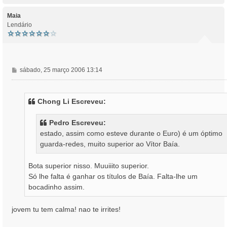
p
o
Maia
Lendário
M
sábado, 25 março 2006 13:14
e
n
s
Chong Li Escreveu:
a
g
Pedro Escreveu:
e
estado, assim como esteve durante o Euro) é um óptimo
m
guarda-redes, muito superior ao Vítor Baía.
Bota superior nisso. Muuiiito superior.
Só lhe falta é ganhar os títulos de Baía. Falta-lhe um
bocadinho assim.
jovem tu tem calma! nao te irrites!