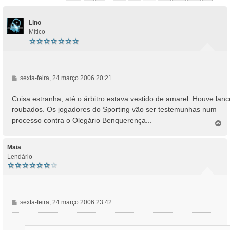
Lino
Mítico
M
sexta-feira, 24 março 2006 20:21
e
n
Coisa estranha, até o árbitro estava vestido de amarel. Houve lan
s
roubados. Os jogadores do Sporting vão ser testemunhas num
a
processo contra o Olegário Benquerença...
T
g
o
e
p
m
o
Maia
Lendário
M
sexta-feira, 24 março 2006 23:42
e
n
s