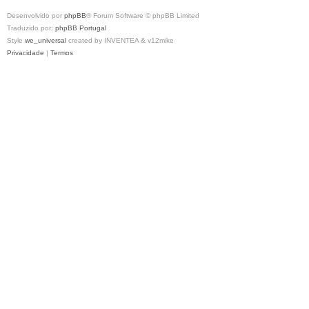
Desenvolvido por
phpBB
® Forum Software © phpBB Limited
Traduzido por:
phpBB Portugal
Style
we_universal
created by INVENTEA & v12mike
Privacidade
|
Termos