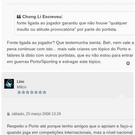
e
n
s
Chong Li Escreveu:
a
fonte ligada ao jogador garantiu que não houve "qualquer
g
insulto ou atitude provocatória" por parte do portista.
e
m
Fonte ligada ao jogador? Que testemunha isenta. Bah, nem vale a
pena continuar com isto... mais vale criares um tópico do Porto e
falares lá disto com outros portistas, que eu não estou para entrar
em guerras Porto/Sporting e estragar este tópico.
T
o
p
o
Lino
Mítico
M
sábado, 25 março 2006 13:29
e
n
Respeito o Porto até porque tenho amigos que o apoiam e faço-o
s
quando joga em competições internacionais, mas a nível nacional