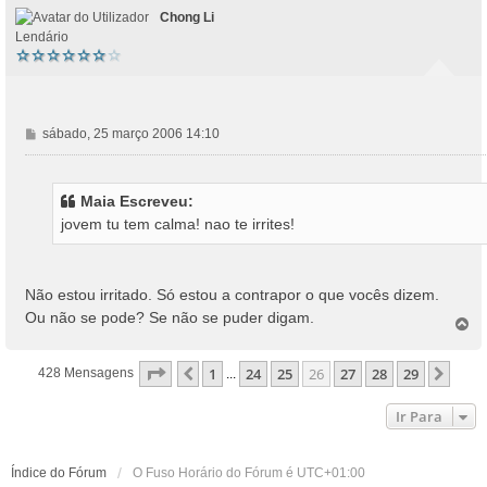
o
Chong Li
Lendário
M
sábado, 25 março 2006 14:10
e
n
s
Maia Escreveu:
a
jovem tu tem calma! nao te irrites!
g
e
m
Não estou irritado. Só estou a contrapor o que vocês dizem.
Ou não se pode? Se não se puder digam.
T
o
p
Página
26
De
29
1
24
25
26
27
28
29
Anterior
Próx
428 Mensagens
...
o
Ir Para
Índice do Fórum
O Fuso Horário do Fórum é
UTC+01:00