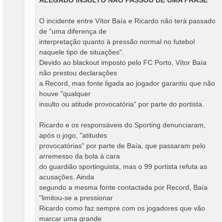
ALEGADO INSULTO NÃO PASSOU DE UMA FRASE
O incidente entre Vítor Baía e Ricardo não terá passado
de "uma diferença de
interpretação quanto à pressão normal no futebol
naquele tipo de situações".
Devido ao blackout imposto pelo FC Porto, Vítor Baía
não prestou declarações
a Record, mas fonte ligada ao jogador garantiu que não
houve "qualquer
insulto ou atitude provocatória" por parte do portista.
Ricardo e os responsáveis do Sporting denunciaram,
após o jogo, "atitudes
provocatórias" por parte de Baía, que passaram pelo
arremesso da bola à cara
do guardião sportinguista, mas o 99 portista refuta as
acusações. Ainda
segundo a mesma fonte contactada por Record, Baía
"limitou-se a pressionar
Ricardo como faz sempre com os jogadores que vão
marcar uma grande