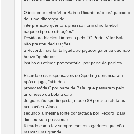
ALEGADO INSULTO NÃO PASSOU DE UMA FRASE
O incidente entre Vítor Baía e Ricardo não terá passado
de "uma diferença de
interpretação quanto à pressão normal no futebol
naquele tipo de situações".
Devido ao blackout imposto pelo FC Porto, Vítor Baía
não prestou declarações
a Record, mas fonte ligada ao jogador garantiu que não
houve "qualquer
insulto ou atitude provocatória" por parte do portista.
Ricardo e os responsáveis do Sporting denunciaram,
após o jogo, "atitudes
provocatórias" por parte de Baía, que passaram pelo
arremesso da bola à cara
do guardião sportinguista, mas o 99 portista refuta as
acusações. Ainda
segundo a mesma fonte contactada por Record, Baía
"limitou-se a pressionar
Ricardo como faz sempre com os jogadores que vão
marcar uma grande