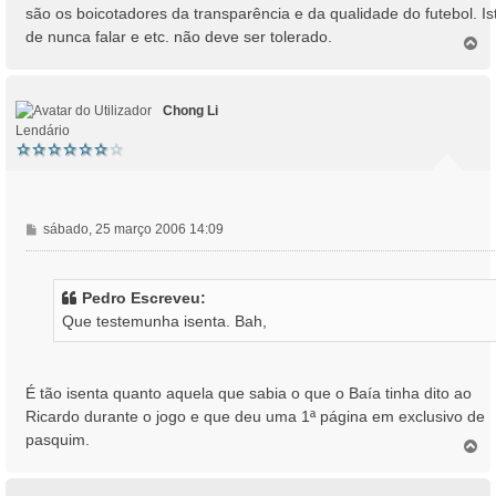
a
são os boicotadores da transparência e da qualidade do futebol. Is
g
de nunca falar e etc. não deve ser tolerado.
e
T
o
m
p
o
Chong Li
Lendário
M
sábado, 25 março 2006 14:09
e
n
s
Pedro Escreveu:
a
Que testemunha isenta. Bah,
g
e
m
É tão isenta quanto aquela que sabia o que o Baía tinha dito ao
Ricardo durante o jogo e que deu uma 1ª página em exclusivo de
pasquim.
T
o
p