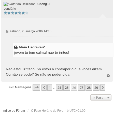
o
Chong Li
Lendário
M
sábado, 25 março 2006 14:10
e
n
s
Maia Escreveu:
a
jovem tu tem calma! nao te irrites!
g
e
m
Não estou irritado. Só estou a contrapor o que vocês dizem.
Ou não se pode? Se não se puder digam.
T
o
p
Página
26
De
29
1
24
25
26
27
28
29
Anterior
Próx
428 Mensagens
...
o
Ir Para
Índice do Fórum
O Fuso Horário do Fórum é
UTC+01:00