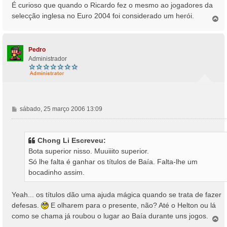
É curioso que quando o Ricardo fez o mesmo ao jogadores da
selecção inglesa no Euro 2004 foi considerado um herói.
T
o
p
o
Pedro
Administrador
M
sábado, 25 março 2006 13:09
e
n
s
Chong Li Escreveu:
a
Bota superior nisso. Muuiiito superior.
g
Só lhe falta é ganhar os títulos de Baía. Falta-lhe um
e
bocadinho assim.
m
Yeah... os títulos dão uma ajuda mágica quando se trata de fazer
defesas.
E olharem para o presente, não? Até o Helton ou lá
como se chama já roubou o lugar ao Baía durante uns jogos.
T
o