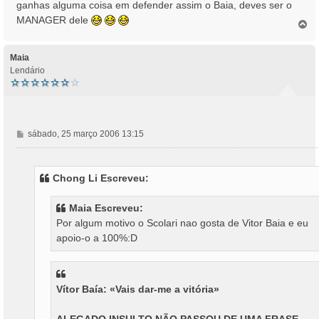
ganhas alguma coisa em defender assim o Baia, deves ser o
MANAGER dele
T
o
p
o
Maia
Lendário
M
sábado, 25 março 2006 13:15
e
n
s
Chong Li Escreveu:
a
g
Maia Escreveu:
e
Por algum motivo o Scolari nao gosta de Vitor Baia e eu
m
apoio-o a 100%:D
Vítor Baía: «Vais dar-me a vitória»