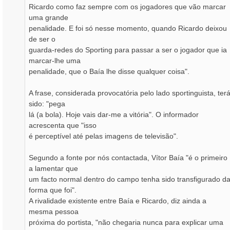
Ricardo como faz sempre com os jogadores que vão marcar
uma grande
penalidade. E foi só nesse momento, quando Ricardo deixou
de ser o
guarda-redes do Sporting para passar a ser o jogador que ia
marcar-lhe uma
penalidade, que o Baía lhe disse qualquer coisa".
A frase, considerada provocatória pelo lado sportinguista, ter
sido: "pega
lá (a bola). Hoje vais dar-me a vitória". O informador
acrescenta que "isso
é perceptível até pelas imagens de televisão".
Segundo a fonte por nós contactada, Vítor Baía "é o primeiro
a lamentar que
um facto normal dentro do campo tenha sido transfigurado d
forma que foi".
A rivalidade existente entre Baía e Ricardo, diz ainda a
mesma pessoa
próxima do portista, "não chegaria nunca para explicar uma