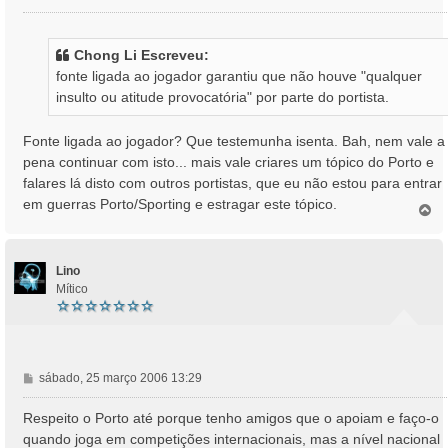
e
n
s
Chong Li Escreveu:
a
fonte ligada ao jogador garantiu que não houve "qualquer
g
insulto ou atitude provocatória" por parte do portista.
e
m
Fonte ligada ao jogador? Que testemunha isenta. Bah, nem vale a
pena continuar com isto... mais vale criares um tópico do Porto e
falares lá disto com outros portistas, que eu não estou para entrar
em guerras Porto/Sporting e estragar este tópico.
T
o
p
o
Lino
Mítico
M
sábado, 25 março 2006 13:29
e
n
Respeito o Porto até porque tenho amigos que o apoiam e faço-o
s
quando joga em competições internacionais, mas a nível nacional