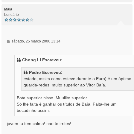
p
o
Maia
Lendário
M
sábado, 25 março 2006 13:14
e
n
s
Chong Li Escreveu:
a
g
Pedro Escreveu:
e
estado, assim como esteve durante o Euro) é um óptimo
m
guarda-redes, muito superior ao Vítor Baía.
Bota superior nisso. Muuiiito superior.
Só lhe falta é ganhar os títulos de Baía. Falta-lhe um
bocadinho assim.
jovem tu tem calma! nao te irrites!