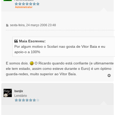
M
sexta-feira, 24 março 2006 23:48
e
n
s
Maia Escreveu:
a
Por algum motivo o Scolari nao gosta de Vitor Baia e eu
g
apoio-o a 100%
e
m
E somos dois.
O Ricardo quando está confiante (e ultimamente
ele tem estado, assim como esteve durante o Euro) é um óptimo
guarda-redes, muito superior ao Vítor Baía.
T
o
p
o
banjix
Lendário