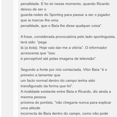
penalidade. E foi só nesse momento, quando Ricardo
deixou de ser o
guarda-redes do Sporting para passar a ser o jogador
que ia marcar-lhe uma
penalidade, que o Baía lhe disse qualquer coisa".
A frase, considerada provocatória pelo lado sportinguista,
terá sido: "pega
lá (a bola). Hoje vais dar-me a vitória". O informador
acrescenta que "isso
é perceptível até pelas imagens de televisão".
Segundo a fonte por nós contactada, Vítor Baía "é o
primeiro a lamentar que
um facto normal dentro do campo tenha sido
transfigurado da forma que foi".
A rivalidade existente entre Baía e Ricardo, diz ainda a
mesma pessoa
próxima do portista, "não chegaria nunca para explicar
uma atitude
incorrecta de Baía dentro do campo, como não pode