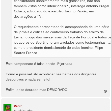
considerados unanimemente mais grosseiros, não são
também vistos como intencionais?", interroga António Pragal
Colaço, advogado do ex-árbitro Jacinto Paixão, em
declarações à TVI.
O requerimento apresentado foi acompanhado de uma série
de jornais e críticas ao controverso trabalho do árbitro de
Leiria no jogo das meias-finais da Taça de Portugal e todos o
jogadores do Sporting foram arrolados como testemunhas, ta
como o presidente demissionário do clube leonino, Filipe
Soares Franco.
Este campeonato é falso desde 1ª jornada...
Como é possivel isto acontecer nas barbas dos dirigentes
desportivos e nada ser feito!
Enfim, apito dourado mas DEMORADO!
T
o
p
o
Pedro
Administrador