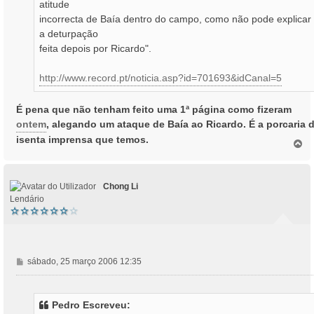
atitude
incorrecta de Baía dentro do campo, como não pode explicar
a deturpação
feita depois por Ricardo".
http://www.record.pt/noticia.asp?id=701693&idCanal=5
É pena que não tenham feito uma 1ª página como fizeram
ontem
, alegando um ataque de Baía ao Ricardo. É a porcaria 
isenta imprensa que temos.
T
o
p
o
Chong Li
Lendário
M
sábado, 25 março 2006 12:35
e
n
s
Pedro Escreveu:
a