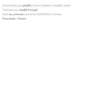
Desenvolvido por
phpBB
® Forum Software © phpBB Limited
Traduzido por:
phpBB Portugal
Style
we_universal
created by INVENTEA & v12mike
Privacidade
|
Termos