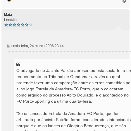
T
o
p
o
Maia
Lendário
M
sexta-feira, 24 março 2006 23:44
e
n
s
a
O advogado de Jacinto Paixão apresentou esta sexta-feira u
g
requerimento no Tribunal de Gondomar através do qual
e
m
pretende fazer uma comparação entre os erros cometidos po
si no jogo Estrela da Amadora-FC Porto, que o colocaram
como arguido do processo Apito Dourado, e o acontecido no
FC Porto-Sporting da última quarta-feira.
"Se os lances do Estrela da Amadora-FC Porto, que foi
arbitrado por Jacinto Paixão, foram considerados intencionais
porque é que os lances de Olegário Benquerença, que são