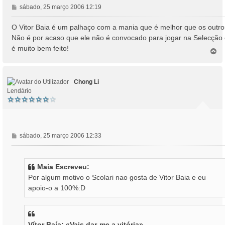
M
sábado, 25 março 2006 12:19
e
n
O Vitor Baia é um palhaço com a mania que é melhor que os outro
s
Não é por acaso que ele não é convocado para jogar na Selecção
a
é muito bem feito!
T
g
o
e
p
m
o
Chong Li
Lendário
M
sábado, 25 março 2006 12:33
e
n
s
Maia Escreveu:
a
Por algum motivo o Scolari nao gosta de Vitor Baia e eu
g
apoio-o a 100%:D
e
m
Vítor Baía: «Vais dar-me a vitória»