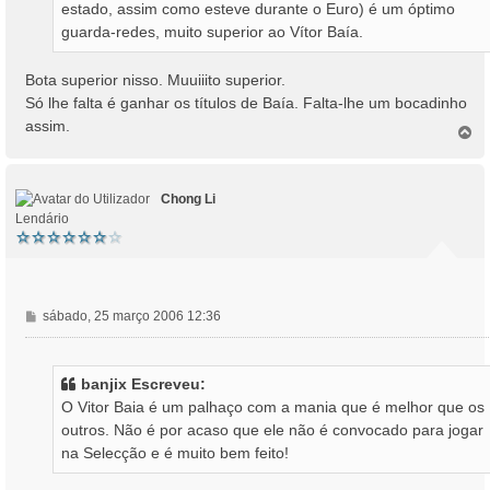
estado, assim como esteve durante o Euro) é um óptimo
g
guarda-redes, muito superior ao Vítor Baía.
e
m
Bota superior nisso. Muuiiito superior.
Só lhe falta é ganhar os títulos de Baía. Falta-lhe um bocadinho
assim.
T
o
p
o
Chong Li
Lendário
M
sábado, 25 março 2006 12:36
e
n
s
banjix Escreveu:
a
O Vitor Baia é um palhaço com a mania que é melhor que os
g
outros. Não é por acaso que ele não é convocado para jogar
e
na Selecção e é muito bem feito!
m