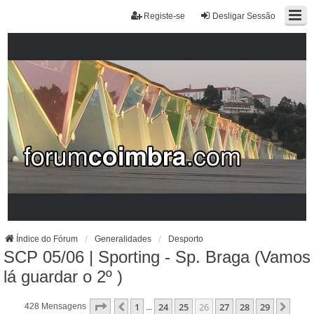
Registe-se
Desligar Sessão
Índice do Fórum
Generalidades
Desporto
SCP 05/06 | Sporting - Sp. Braga (Vamos
lá guardar o 2º )
Página
26
De
29
1
24
25
26
27
28
29
Anterior
Próx
428 Mensagens
...