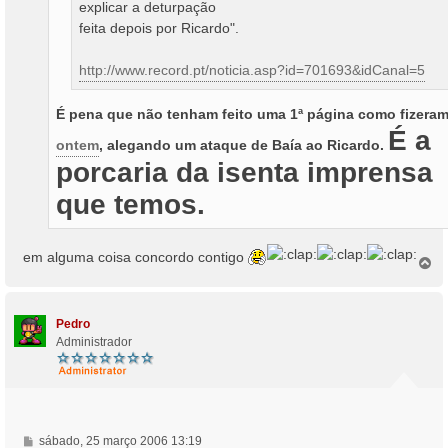
explicar a deturpação
feita depois por Ricardo".
http://www.record.pt/noticia.asp?id=701693&idCanal=5
É pena que não tenham feito uma 1ª página como fizera
É a
ontem
, alegando um ataque de Baía ao Ricardo.
porcaria da isenta imprensa
que temos.
em alguma coisa concordo contigo
T
o
p
o
Pedro
Administrador
M
sábado, 25 março 2006 13:19