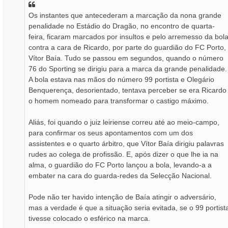
a
Os instantes que antecederam a marcação da nona grande
g
penalidade no Estádio do Dragão, no encontro de quarta-
e
m
feira, ficaram marcados por insultos e pelo arremesso da bol
contra a cara de Ricardo, por parte do guardião do FC Porto,
Vítor Baía. Tudo se passou em segundos, quando o número
76 do Sporting se dirigiu para a marca da grande penalidade.
A bola estava nas mãos do número 99 portista e Olegário
Benquerença, desorientado, tentava perceber se era Ricardo
o homem nomeado para transformar o castigo máximo.
Aliás, foi quando o juiz leiriense correu até ao meio-campo,
para confirmar os seus apontamentos com um dos
assistentes e o quarto árbitro, que Vítor Baía dirigiu palavras
rudes ao colega de profissão. E, após dizer o que lhe ia na
alma, o guardião do FC Porto lançou a bola, levando-a a
embater na cara do guarda-redes da Selecção Nacional.
Pode não ter havido intenção de Baía atingir o adversário,
mas a verdade é que a situação seria evitada, se o 99 portist
tivesse colocado o esférico na marca.