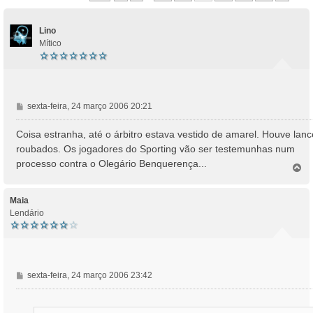
Lino
Mítico
M
sexta-feira, 24 março 2006 20:21
e
n
Coisa estranha, até o árbitro estava vestido de amarel. Houve lan
s
roubados. Os jogadores do Sporting vão ser testemunhas num
a
processo contra o Olegário Benquerença...
T
g
o
e
p
m
o
Maia
Lendário
M
sexta-feira, 24 março 2006 23:42
e
n
s