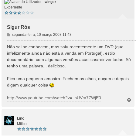
winger
Experiente
Sigur Rós
M
segunda-feira, 10 março 2008 11:43
e
n
Não sei se conhecem, mas saiu recentemente um DVD (que
s
infelizmente ainda não está à venda em Portugal), estilo
a
documentário, com algumas versões acústicas/reinventadas. Só
g
tenho uma palavra... delicioso.
e
m
Fica uma pequena amostra. Fechem os olhos, ouçam e depois
digam qualquer coisa
http://www.youtube.com/watch?v=_sUVm77WjE0
T
o
p
o
Lino
Mítico