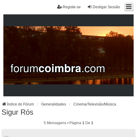
Registe-se
Desligar Sessão
Índice do Fórum
Generalidades
Cinema/Televisão/Música
Sigur Rós
5 Mensagens • Página
1
De
1