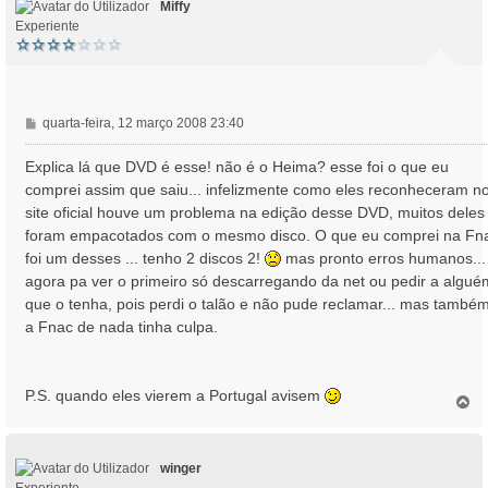
Miffy
Experiente
M
quarta-feira, 12 março 2008 23:40
e
n
Explica lá que DVD é esse! não é o Heima? esse foi o que eu
s
comprei assim que saiu... infelizmente como eles reconheceram n
a
site oficial houve um problema na edição desse DVD, muitos deles
g
foram empacotados com o mesmo disco. O que eu comprei na Fn
e
foi um desses ... tenho 2 discos 2!
mas pronto erros humanos...
m
agora pa ver o primeiro só descarregando da net ou pedir a algué
que o tenha, pois perdi o talão e não pude reclamar... mas també
a Fnac de nada tinha culpa.
P.S. quando eles vierem a Portugal avisem
T
o
p
o
winger
Experiente