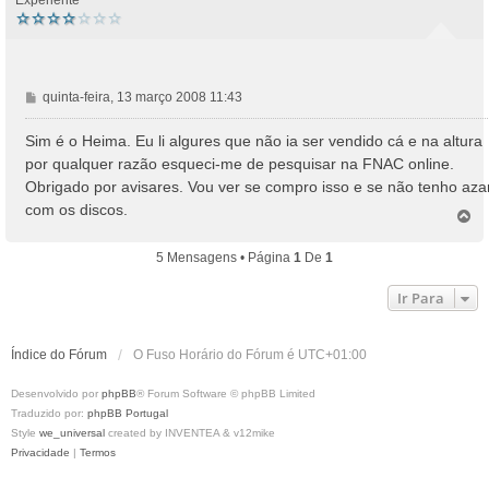
M
quinta-feira, 13 março 2008 11:43
e
n
Sim é o Heima. Eu li algures que não ia ser vendido cá e na altura
s
por qualquer razão esqueci-me de pesquisar na FNAC online.
a
Obrigado por avisares. Vou ver se compro isso e se não tenho aza
g
com os discos.
e
T
o
m
p
5 Mensagens • Página
1
De
1
o
Ir Para
Índice do Fórum
O Fuso Horário do Fórum é
UTC+01:00
Desenvolvido por
phpBB
® Forum Software © phpBB Limited
Traduzido por:
phpBB Portugal
Style
we_universal
created by INVENTEA & v12mike
Privacidade
|
Termos