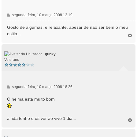
M
segunda-feira, 10 março 2008 12:19
e
n
Gosto de algumas, é relaxante, apesar de não ser bem o meu
s
estilo...
T
a
o
g
p
e
o
m
gunky
Veterano
M
segunda-feira, 10 março 2008 18:26
e
n
O heima esta muito bom
s
a
g
ainda tenho q os ver ao vivo 1 dia...
e
T
o
m
p
o