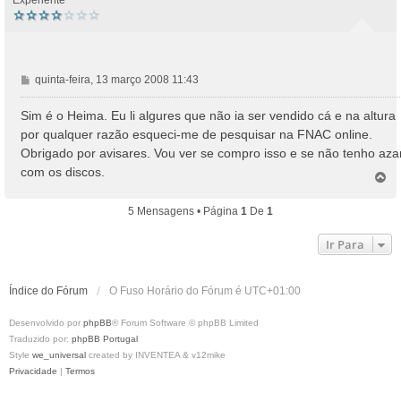
M
quinta-feira, 13 março 2008 11:43
e
n
Sim é o Heima. Eu li algures que não ia ser vendido cá e na altura
s
por qualquer razão esqueci-me de pesquisar na FNAC online.
a
Obrigado por avisares. Vou ver se compro isso e se não tenho aza
g
com os discos.
e
T
o
m
p
5 Mensagens • Página
1
De
1
o
Ir Para
Índice do Fórum
O Fuso Horário do Fórum é
UTC+01:00
Desenvolvido por
phpBB
® Forum Software © phpBB Limited
Traduzido por:
phpBB Portugal
Style
we_universal
created by INVENTEA & v12mike
Privacidade
|
Termos