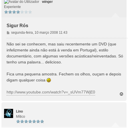
winger
Experiente
Sigur Rós
M
segunda-feira, 10 março 2008 11:43
e
n
Não sei se conhecem, mas saiu recentemente um DVD (que
s
infelizmente ainda não está à venda em Portugal), estilo
a
documentário, com algumas versões acústicas/reinventadas. Só
g
tenho uma palavra... delicioso.
e
m
Fica uma pequena amostra. Fechem os olhos, ouçam e depois
digam qualquer coisa
http://www.youtube.com/watch?v=_sUVm77WjE0
T
o
p
o
Lino
Mítico