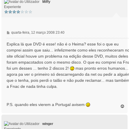
Miffy
Experiente
M
quarta-feira, 12 março 2008 23:40
e
n
Explica lá que DVD é esse! não é o Heima? esse foi o que eu
s
comprei assim que saiu... infelizmente como eles reconheceram n
a
site oficial houve um problema na edição desse DVD, muitos deles
g
foram empacotados com o mesmo disco. O que eu comprei na Fn
e
foi um desses ... tenho 2 discos 2!
mas pronto erros humanos...
m
agora pa ver o primeiro só descarregando da net ou pedir a algué
que o tenha, pois perdi o talão e não pude reclamar... mas també
a Fnac de nada tinha culpa.
P.S. quando eles vierem a Portugal avisem
T
o
p
o
winger
Experiente