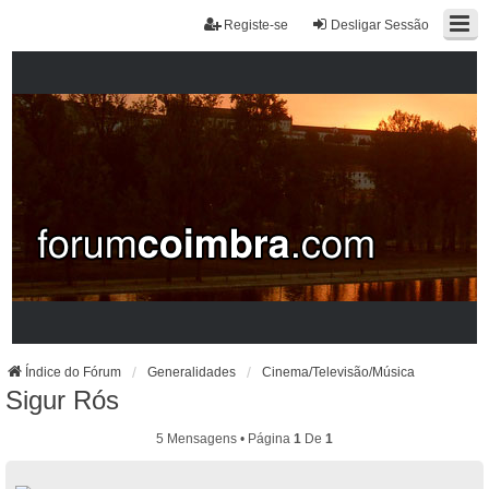
Registe-se
Desligar Sessão
Índice do Fórum
Generalidades
Cinema/Televisão/Música
Sigur Rós
5 Mensagens • Página
1
De
1