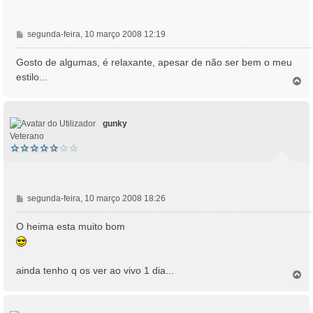
M
segunda-feira, 10 março 2008 12:19
e
n
Gosto de algumas, é relaxante, apesar de não ser bem o meu
s
estilo...
T
a
o
g
p
e
o
m
gunky
Veterano
M
segunda-feira, 10 março 2008 18:26
e
n
O heima esta muito bom
s
a
g
ainda tenho q os ver ao vivo 1 dia...
e
T
o
m
p
o