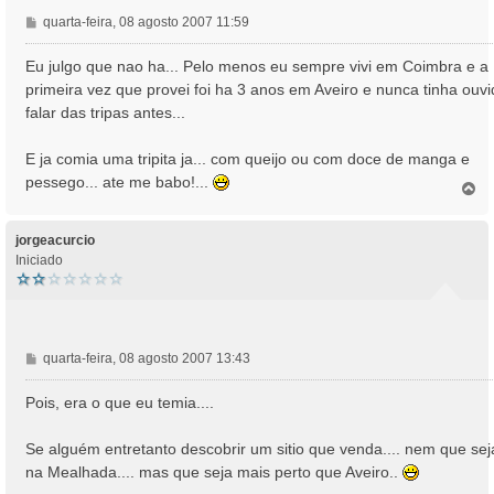
M
quarta-feira, 08 agosto 2007 11:59
e
n
Eu julgo que nao ha... Pelo menos eu sempre vivi em Coimbra e a
s
primeira vez que provei foi ha 3 anos em Aveiro e nunca tinha ouv
a
falar das tripas antes...
g
e
E ja comia uma tripita ja... com queijo ou com doce de manga e
m
pessego... ate me babo!...
T
o
p
o
jorgeacurcio
Iniciado
M
quarta-feira, 08 agosto 2007 13:43
e
n
Pois, era o que eu temia....
s
a
Se alguém entretanto descobrir um sitio que venda.... nem que sej
g
na Mealhada.... mas que seja mais perto que Aveiro..
e