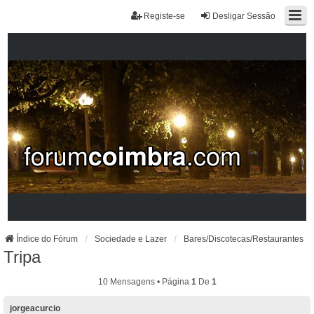
Registe-se
Desligar Sessão
Índice do Fórum
Sociedade e Lazer
Bares/Discotecas/Restaurantes
Tripa
10 Mensagens • Página
1
De
1
jorgeacurcio