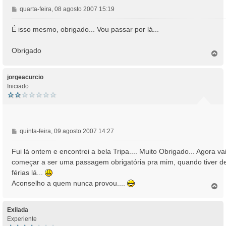
M
quarta-feira, 08 agosto 2007 15:19
e
n
É isso mesmo, obrigado... Vou passar por lá...
s
a
Obrigado
T
g
o
e
p
m
o
jorgeacurcio
Iniciado
M
quinta-feira, 09 agosto 2007 14:27
e
n
Fui lá ontem e encontrei a bela Tripa.... Muito Obrigado... Agora va
s
começar a ser uma passagem obrigatória pra mim, quando tiver d
a
férias lá...
g
Aconselho a quem nunca provou....
e
T
o
m
p
o
Exilada
Experiente