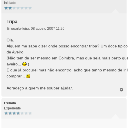
Iniciado
Tripa
M
quarta-feira, 08 agosto 2007 11:26
e
n
Ola.
s
Alguém me sabe dizer onde posso encontrar tripa? Um doce típico
a
de Aveiro.
g
(Não tem de ser mesmo em Coimbra, mas que seja mais perto qu
e
aveiro...
)
m
É que já procurei mas não encontro, acho que tenho mesmo de ir 
comprar...
Agradeço a quem me souber ajudar.
T
o
p
o
Exilada
Experiente