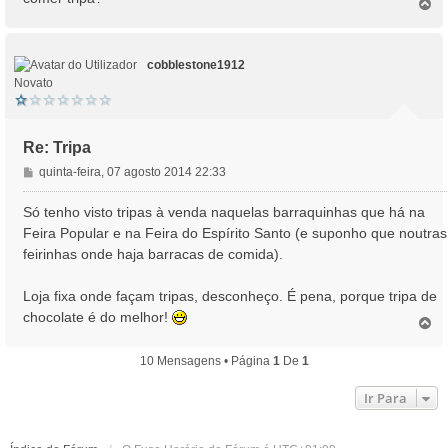
T
a
o
g
p
e
o
m
cobblestone1912
Novato
Re: Tripa
M
quinta-feira, 07 agosto 2014 22:33
e
n
Só tenho visto tripas à venda naquelas barraquinhas que há na
s
Feira Popular e na Feira do Espírito Santo (e suponho que noutras
a
feirinhas onde haja barracas de comida).
g
e
Loja fixa onde façam tripas, desconheço. É pena, porque tripa de
m
chocolate é do melhor!
T
o
p
10 Mensagens • Página
1
De
1
o
Ir Para