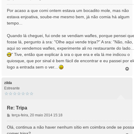
e
n
Por acaso a que comi ontem estava um bocadito mole, mas não
s
estava enjoativa, soube-me mesmo bem, já não comia há algum
a
tempo...
g
e
Quando lá cheguei, fui onde se vendiam wafles, porque pensei qu
m
fosse lá, pergunto à sra: "Olhe aqui vende tripa?" A sra: "Não, não,
aqui so vendemos wafles, experimente ali no restaurante do lado...
" Tive, então que explicar à sra o que era e ela lá me indicou o
quiosque, que por sinal é bem fácil de encontrar e eu passei por el
logo a entrada sem o ver...
T
o
p
o
zilda
Estreante
Re: Tripa
M
terça-feira, 20 maio 2014 15:18
e
n
Olá, continua a não haver nenhum sítio em coimbra onde se poss
s
comer tripa?