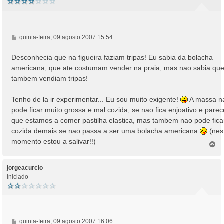
M
quinta-feira, 09 agosto 2007 15:54
e
n
Desconhecia que na figueira faziam tripas! Eu sabia da bolacha
s
americana, que ate costumam vender na praia, mas nao sabia qu
a
tambem vendiam tripas!
g
e
Tenho de la ir experimentar... Eu sou muito exigente!
A massa n
m
pode ficar muito grossa e mal cozida, se nao fica enjoativo e parec
que estamos a comer pastilha elastica, mas tambem nao pode fica
cozida demais se nao passa a ser uma bolacha americana
(nes
momento estou a salivar!!)
T
o
p
o
jorgeacurcio
Iniciado
M
quinta-feira, 09 agosto 2007 16:06