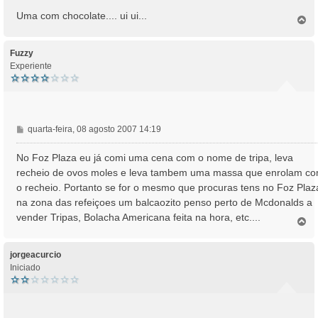
m
Uma com chocolate.... ui ui...
T
o
p
o
Fuzzy
Experiente
M
quarta-feira, 08 agosto 2007 14:19
e
n
No Foz Plaza eu já comi uma cena com o nome de tripa, leva
s
recheio de ovos moles e leva tambem uma massa que enrolam c
a
o recheio. Portanto se for o mesmo que procuras tens no Foz Plaz
g
na zona das refeiçoes um balcaozito penso perto de Mcdonalds a
e
vender Tripas, Bolacha Americana feita na hora, etc....
m
T
o
p
o
jorgeacurcio
Iniciado