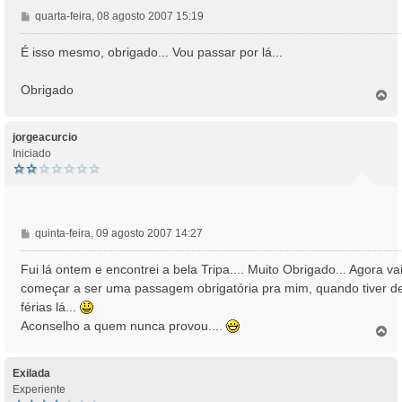
M
quarta-feira, 08 agosto 2007 15:19
e
n
É isso mesmo, obrigado... Vou passar por lá...
s
a
Obrigado
T
g
o
e
p
m
o
jorgeacurcio
Iniciado
M
quinta-feira, 09 agosto 2007 14:27
e
n
Fui lá ontem e encontrei a bela Tripa.... Muito Obrigado... Agora va
s
começar a ser uma passagem obrigatória pra mim, quando tiver d
a
férias lá...
g
Aconselho a quem nunca provou....
e
T
o
m
p
o
Exilada
Experiente