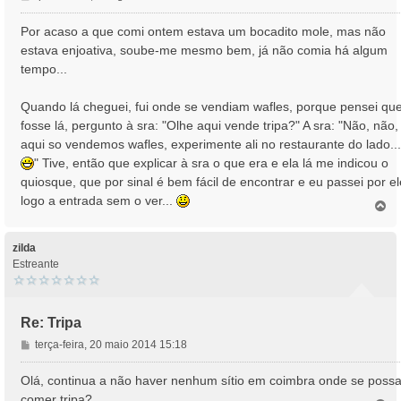
e
n
Por acaso a que comi ontem estava um bocadito mole, mas não
s
estava enjoativa, soube-me mesmo bem, já não comia há algum
a
tempo...
g
e
Quando lá cheguei, fui onde se vendiam wafles, porque pensei qu
m
fosse lá, pergunto à sra: "Olhe aqui vende tripa?" A sra: "Não, não,
aqui so vendemos wafles, experimente ali no restaurante do lado...
" Tive, então que explicar à sra o que era e ela lá me indicou o
quiosque, que por sinal é bem fácil de encontrar e eu passei por el
logo a entrada sem o ver...
T
o
p
o
zilda
Estreante
Re: Tripa
M
terça-feira, 20 maio 2014 15:18
e
n
Olá, continua a não haver nenhum sítio em coimbra onde se poss
s
comer tripa?