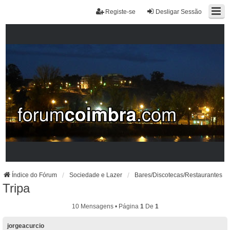
Registe-se
Desligar Sessão
Índice do Fórum
Sociedade e Lazer
Bares/Discotecas/Restaurantes
Tripa
10 Mensagens • Página
1
De
1
jorgeacurcio