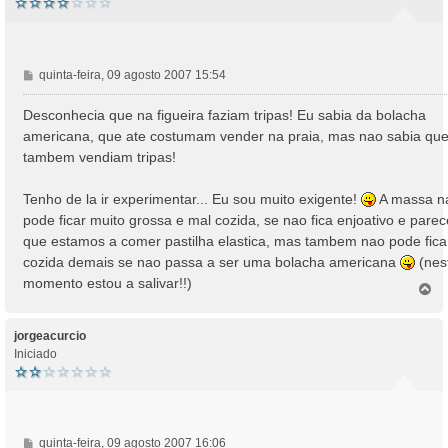
M
quinta-feira, 09 agosto 2007 15:54
e
n
Desconhecia que na figueira faziam tripas! Eu sabia da bolacha
s
americana, que ate costumam vender na praia, mas nao sabia qu
a
tambem vendiam tripas!
g
e
Tenho de la ir experimentar... Eu sou muito exigente!
A massa n
m
pode ficar muito grossa e mal cozida, se nao fica enjoativo e parec
que estamos a comer pastilha elastica, mas tambem nao pode fica
cozida demais se nao passa a ser uma bolacha americana
(nes
momento estou a salivar!!)
T
o
p
o
jorgeacurcio
Iniciado
M
quinta-feira, 09 agosto 2007 16:06