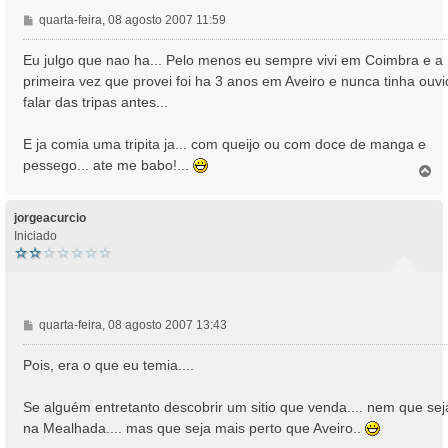
M
quarta-feira, 08 agosto 2007 11:59
e
n
Eu julgo que nao ha... Pelo menos eu sempre vivi em Coimbra e a
s
primeira vez que provei foi ha 3 anos em Aveiro e nunca tinha ouv
a
falar das tripas antes...
g
e
E ja comia uma tripita ja... com queijo ou com doce de manga e
m
pessego... ate me babo!...
T
o
p
o
jorgeacurcio
Iniciado
M
quarta-feira, 08 agosto 2007 13:43
e
n
Pois, era o que eu temia....
s
a
Se alguém entretanto descobrir um sitio que venda.... nem que sej
g
na Mealhada.... mas que seja mais perto que Aveiro..
e