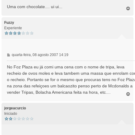
m
Uma com chocolate.... ui ui...
T
o
p
o
Fuzzy
Experiente
M
quarta-feira, 08 agosto 2007 14:19
e
n
No Foz Plaza eu já comi uma cena com o nome de tripa, leva
s
recheio de ovos moles e leva tambem uma massa que enrolam c
a
o recheio. Portanto se for o mesmo que procuras tens no Foz Plaz
g
na zona das refeiçoes um balcaozito penso perto de Mcdonalds a
e
vender Tripas, Bolacha Americana feita na hora, etc....
m
T
o
p
o
jorgeacurcio
Iniciado