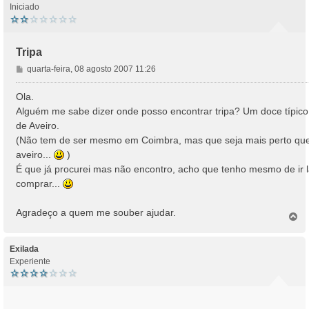
Iniciado
Tripa
M
quarta-feira, 08 agosto 2007 11:26
e
n
Ola.
s
Alguém me sabe dizer onde posso encontrar tripa? Um doce típico
a
de Aveiro.
g
(Não tem de ser mesmo em Coimbra, mas que seja mais perto qu
e
aveiro...
)
m
É que já procurei mas não encontro, acho que tenho mesmo de ir 
comprar...
Agradeço a quem me souber ajudar.
T
o
p
o
Exilada
Experiente