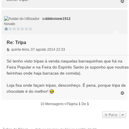
T
a
o
g
p
e
o
m
cobblestone1912
Novato
Re: Tripa
M
quinta-feira, 07 agosto 2014 22:33
e
n
Só tenho visto tripas à venda naquelas barraquinhas que há na
s
Feira Popular e na Feira do Espírito Santo (e suponho que noutras
a
feirinhas onde haja barracas de comida).
g
e
Loja fixa onde façam tripas, desconheço. É pena, porque tripa de
m
chocolate é do melhor!
T
o
p
10 Mensagens • Página
1
De
1
o
Ir Para