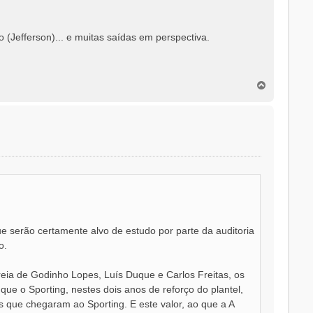
(Jefferson)... e muitas saídas em perspectiva.
T
o
p
o
 serão certamente alvo de estudo por parte da auditoria
o.
reia de Godinho Lopes, Luís Duque e Carlos Freitas, os
ue o Sporting, nestes dois anos de reforço do plantel,
que chegaram ao Sporting. E este valor, ao que a A