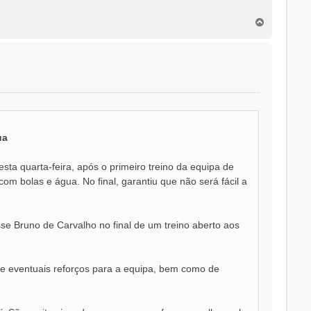
T
o
p
o
ua
ta quarta-feira, após o primeiro treino da equipa de
om bolas e água. No final, garantiu que não será fácil a
sse Bruno de Carvalho no final de um treino aberto aos
de eventuais reforços para a equipa, bem como de