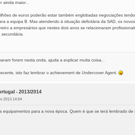
 ainda maior...
milhões de euros poderão estar também englobadas negociações tendo 
ara a equipa B. Mas atendendo à situação deficitária da SAD, os novo
nheiro a empresários que nestes dois anos se relacionaram profission
a secundária.
aram forem nesta onda, ajuda a explicar muita coisa...
ecente, isto faz lembrar o achievement de Undercover Agent.
rtugal - 2013/2014
lho 2013 14:04
os equipamentos para a nova época. Quem é que se terá lembrado de 