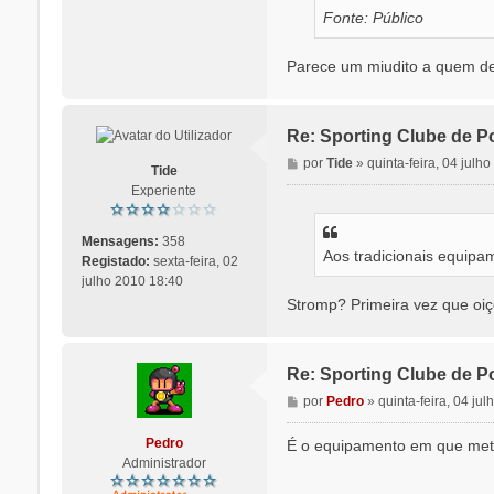
Fonte: Público
Parece um miudito a quem der
Re: Sporting Clube de Po
M
por
Tide
»
quinta-feira, 04 julh
Tide
e
Experiente
n
s
a
Mensagens:
358
Aos tradicionais equipa
g
Registado:
sexta-feira, 02
e
julho 2010 18:40
m
Stromp? Primeira vez que oiç
Re: Sporting Clube de Po
M
por
Pedro
»
quinta-feira, 04 ju
e
n
Pedro
É o equipamento em que met
s
Administrador
a