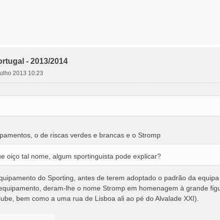
rtugal - 2013/2014
 julho 2013 10:23
ipamentos, o de riscas verdes e brancas e o Stromp
e oiço tal nome, algum sportinguista pode explicar?
equipamento do Sporting, antes de terem adoptado o padrão da equipa d
equipamento, deram-lhe o nome Stromp em homenagem à grande figu
clube, bem como a uma rua de Lisboa ali ao pé do Alvalade XXI).