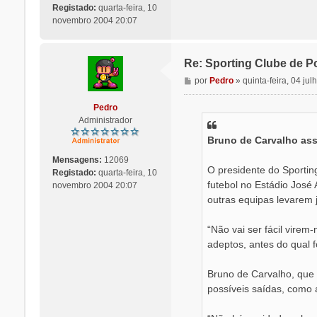
m
Registado:
quarta-feira, 10
novembro 2004 20:07
Re: Sporting Clube de Po
M
por
Pedro
»
quinta-feira, 04 ju
e
n
Pedro
s
Administrador
a
Bruno de Carvalho assi
g
e
Mensagens:
12069
m
O presidente do Sportin
Registado:
quarta-feira, 10
futebol no Estádio José 
novembro 2004 20:07
outras equipas levarem j
“Não vai ser fácil virem
adeptos, antes do qual
Bruno de Carvalho, que 
possíveis saídas, como 