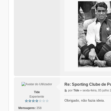
Re: Sporting Clube de Po
M
por
Tide
»
sexta-feira, 05 julho
Tide
e
Experiente
n
Obrigado, não fazia ideia.
s
a
Mensagens:
358