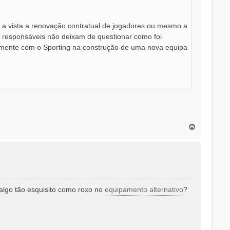
a vista a renovação contratual de jogadores ou mesmo a
s responsáveis não deixam de questionar como foi
almente com o Sporting na construção de uma nova equipa
T
o
p
o
algo tão esquisito como roxo no
equipamento alternativo
?