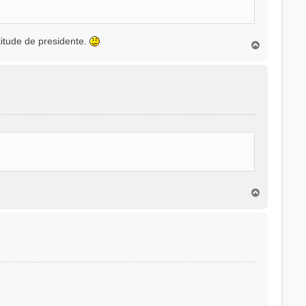
itude de presidente.
T
o
p
o
T
o
p
o