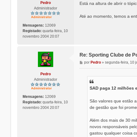
n
Pedro
Está na altura de abrir o tóp
s
Administrador
a
Até ao momento, temos a entr
g
e
Mensagens:
12069
m
Registado:
quarta-feira, 10
novembro 2004 20:07
Re: Sporting Clube de Po
M
por
Pedro
»
segunda-feira, 10 
e
n
Pedro
s
Administrador
a
SAD paga 12 milhões 
g
e
Mensagens:
12069
m
São valores que estão a
Registado:
quarta-feira, 10
de gestão que foi prome
novembro 2004 20:07
Além dos mais de 30 mil
novos responsáveis pelo
gastou qualquer coisa c