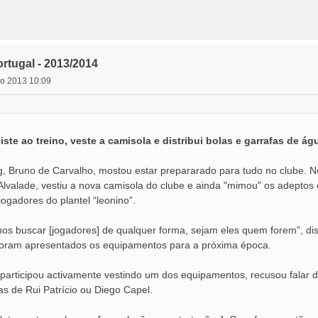
rtugal - 2013/2014
lho 2013 10:09
ste ao treino, veste a camisola e distribui bolas e garrafas de ág
g, Bruno de Carvalho, mostou estar prepararado para tudo no clube. Nes
Alvalade, vestiu a nova camisola do clube e ainda "mimou" os adeptos c
ogadores do plantel “leonino”.
-nos buscar [jogadores] de qualquer forma, sejam eles quem forem”, di
 foram apresentados os equipamentos para a próxima época.
participou activamente vestindo um dos equipamentos, recusou falar 
as de Rui Patrício ou Diego Capel.