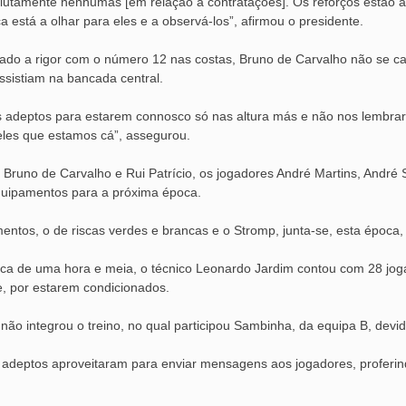
utamente nenhumas [em relação a contratações]. Os reforços estão aí
ca está a olhar para eles e a observá-los”, afirmou o presidente.
pado a rigor com o número 12 nas costas, Bruno de Carvalho não se can
sistiam na bancada central.
adeptos para estarem connosco só nas altura más e não nos lembrarmo
eles que estamos cá”, assegurou.
e Bruno de Carvalho e Rui Patrício, os jogadores André Martins, André
quipamentos para a próxima época.
entos, o de riscas verdes e brancas e o Stromp, junta-se, esta época,
rca de uma hora e meia, o técnico Leonardo Jardim contou com 28 jog
e, por estarem condicionados.
não integrou o treino, no qual participou Sambinha, da equipa B, devi
s adeptos aproveitaram para enviar mensagens aos jogadores, proferind