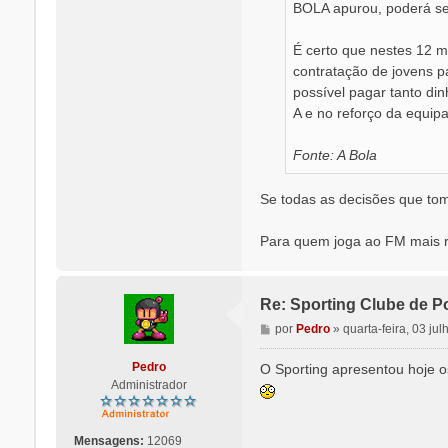
BOLA apurou, poderá ser
É certo que nestes 12 
contratação de jovens p
possível pagar tanto di
A e no reforço da equip
Fonte: A Bola
Se todas as decisões que tom
Para quem joga ao FM mais r
Re: Sporting Clube de Po
M
por
Pedro
»
quarta-feira, 03 ju
e
n
Pedro
O Sporting apresentou hoje 
s
Administrador
a
g
e
Mensagens:
12069