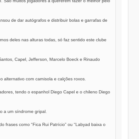
. São muitos jogadores a quererem fazer o melhor pelo
sou de dar autógrafos e distribuir bolas e garrafas de
s deles nas alturas todas, só faz sentido este clube
 Santos, Capel, Jefferson, Marcelo Boeck e Rinaudo
 o alternativo com camisola e calções roxos.
adores, tendo o espanhol Diego Capel e o chileno Diego
do a um síndrome gripal.
o frases como “Fica Rui Patrício” ou “Labyad baixa o