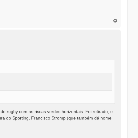
T
o
p
o
e rugby com as riscas verdes horizontais. Foi retirado, e
ra do Sporting, Francisco Stromp (que também dá nome