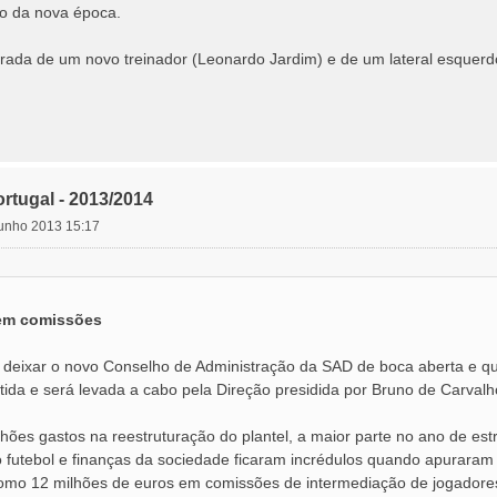
ico da nova época.
ada de um novo treinador (Leonardo Jardim) e de um lateral esquerdo 
rtugal - 2013/2014
junho 2013 15:17
em comissões
 deixar o novo Conselho de Administração da SAD de boca aberta e que
tida e será levada a cabo pela Direção presidida por Bruno de Carvalh
hões gastos na reestruturação do plantel, a maior parte no ano de est
 futebol e finanças da sociedade ficaram incrédulos quando apuraram q
omo 12 milhões de euros em comissões de intermediação de jogadores 