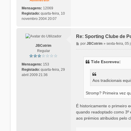
g
e
Mensagens:
12069
m
Registado:
quarta-feira, 10
novembro 2004 20:07
Re: Sporting Clube de Po
M
por
JBCotrim
»
sexta-feira, 05
JBCotrim
e
Regular
n
s
Tide Escreveu:
a
Mensagens:
153
g
Registado:
quarta-feira, 29
e
abril 2009 21:36
m
Aos tradicionais equ
Stromp? Primeira vez qu
É historicamente o primeiro 
quando readoptado como 3º 
aos prémios atribuidos pelo 