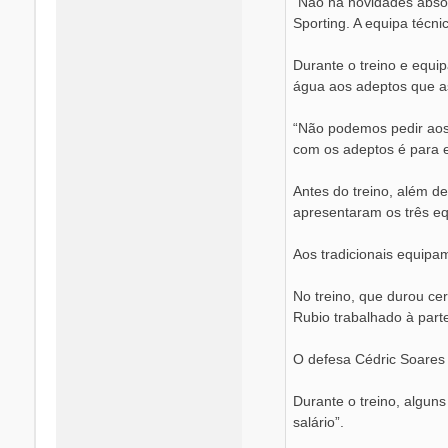
“Não há novidades absol
Sporting. A equipa técni
Durante o treino e equi
água aos adeptos que as
“Não podemos pedir aos 
com os adeptos é para 
Antes do treino, além d
apresentaram os três e
Aos tradicionais equipam
No treino, que durou ce
Rubio trabalhado à part
O defesa Cédric Soares 
Durante o treino, algun
salário”.