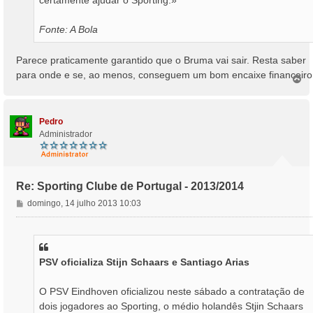
certamente ajudar o Sporting.»
Fonte: A Bola
Parece praticamente garantido que o Bruma vai sair. Resta saber
para onde e se, ao menos, conseguem um bom encaixe financeiro
T
o
p
o
Pedro
Administrador
Re: Sporting Clube de Portugal - 2013/2014
M
domingo, 14 julho 2013 10:03
e
n
s
a
PSV oficializa Stijn Schaars e Santiago Arias
g
e
m
O PSV Eindhoven oficializou neste sábado a contratação de
dois jogadores ao Sporting, o médio holandês Stjin Schaars