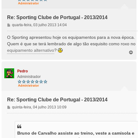
Re: Sporting Clube de Portugal - 2013/2014
M
quarta-feira, 03 julho 2013 14:04
e
n
O Sporting apresentou hoje os equipamentos para a nova época.
s
Quem é que se terá lembrado de algo tão esquisito como roxo no
a
equipamento alternativo
?
T
g
o
e
p
m
o
Pedro
Administrador
Re: Sporting Clube de Portugal - 2013/2014
M
quinta-feira, 04 julho 2013 10:09
e
n
s
a
Bruno de Carvalho assiste ao treino, veste a camisola e
g