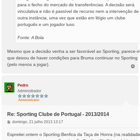
para o fecho do mercado de transferências. A decisão será
vinculativa e não é passível de recurso nem a intervenção de
outra instância, uma vez que estão em litígio um clube
português e um jogador luso.
Fonte: A Bola
Mesmo que a decisão venha a ser favorável ao Sporting, parece-
que deixou de haver condições para Bruma continuar no Sporting
(pelo menos a jogar).
T
o
p
o
Pedro
Administrador
Re: Sporting Clube de Portugal - 2013/2014
M
domingo, 21 julho 2013 13:17
e
n
Espreitei ontem o Sporting-Benfica da Taça de Honra (na realidade
s