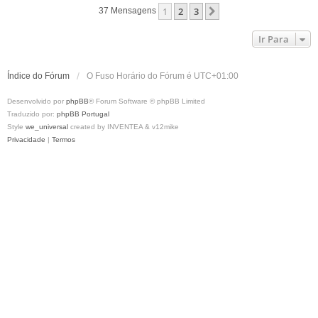
p
1
2
3
Próximo
37 Mensagens
o
Ir Para
Índice do Fórum
O Fuso Horário do Fórum é
UTC+01:00
Desenvolvido por
phpBB
® Forum Software © phpBB Limited
Traduzido por:
phpBB Portugal
Style
we_universal
created by INVENTEA & v12mike
Privacidade
|
Termos