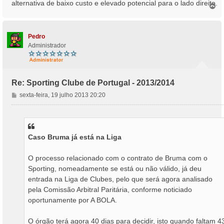
alternativa de baixo custo e elevado potencial para o lado direito.
T
o
p
o
Pedro
Administrador
Re: Sporting Clube de Portugal - 2013/2014
M
sexta-feira, 19 julho 2013 20:20
e
n
s
a
Caso Bruma já está na Liga
g
e
m
O processo relacionado com o contrato de Bruma com o
Sporting, nomeadamente se está ou não válido, já deu
entrada na Liga de Clubes, pelo que será agora analisado
pela Comissão Arbitral Paritária, conforme noticiado
oportunamente por A BOLA.
O órgão terá agora 40 dias para decidir, isto quando faltam 4