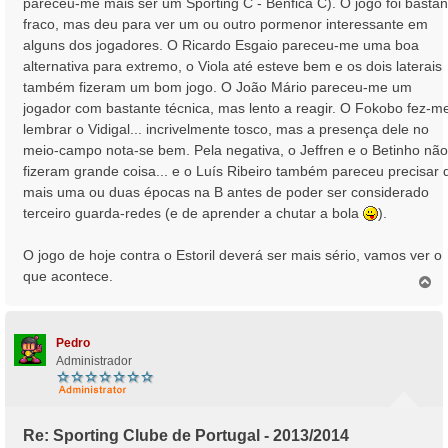
pareceu-me mais ser um Sporting C - Benfica C). O jogo foi bastan
a
fraco, mas deu para ver um ou outro pormenor interessante em
g
alguns dos jogadores. O Ricardo Esgaio pareceu-me uma boa
e
alternativa para extremo, o Viola até esteve bem e os dois laterais
m
também fizeram um bom jogo. O João Mário pareceu-me um
jogador com bastante técnica, mas lento a reagir. O Fokobo fez-m
lembrar o Vidigal... incrivelmente tosco, mas a presença dele no
meio-campo nota-se bem. Pela negativa, o Jeffren e o Betinho não
fizeram grande coisa... e o Luís Ribeiro também pareceu precisar 
mais uma ou duas épocas na B antes de poder ser considerado
terceiro guarda-redes (e de aprender a chutar a bola
).
O jogo de hoje contra o Estoril deverá ser mais sério, vamos ver o
que acontece.
T
o
p
o
Pedro
Administrador
Re: Sporting Clube de Portugal - 2013/2014