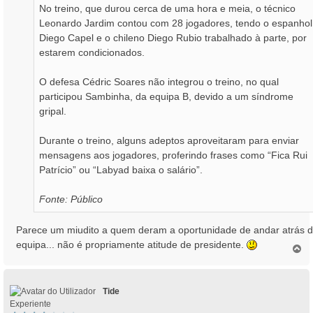
No treino, que durou cerca de uma hora e meia, o técnico
Leonardo Jardim contou com 28 jogadores, tendo o espanhol
Diego Capel e o chileno Diego Rubio trabalhado à parte, por
estarem condicionados.
O defesa Cédric Soares não integrou o treino, no qual
participou Sambinha, da equipa B, devido a um síndrome
gripal.
Durante o treino, alguns adeptos aproveitaram para enviar
mensagens aos jogadores, proferindo frases como “Fica Rui
Patrício” ou “Labyad baixa o salário”.
Fonte: Público
Parece um miudito a quem deram a oportunidade de andar atrás 
equipa... não é propriamente atitude de presidente.
T
o
p
o
Tide
Experiente