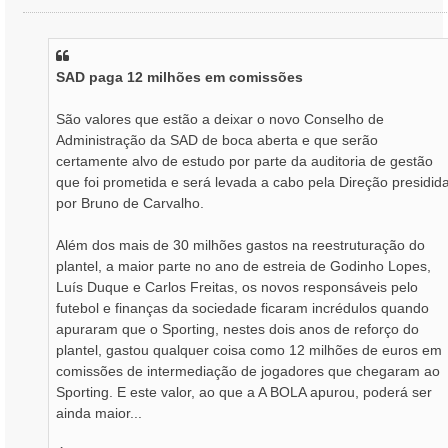
e
n
s
a
SAD paga 12 milhões em comissões
g
e
m
São valores que estão a deixar o novo Conselho de
Administração da SAD de boca aberta e que serão
certamente alvo de estudo por parte da auditoria de gestão
que foi prometida e será levada a cabo pela Direção presidid
por Bruno de Carvalho.
Além dos mais de 30 milhões gastos na reestruturação do
plantel, a maior parte no ano de estreia de Godinho Lopes,
Luís Duque e Carlos Freitas, os novos responsáveis pelo
futebol e finanças da sociedade ficaram incrédulos quando
apuraram que o Sporting, nestes dois anos de reforço do
plantel, gastou qualquer coisa como 12 milhões de euros em
comissões de intermediação de jogadores que chegaram ao
Sporting. E este valor, ao que a A BOLA apurou, poderá ser
ainda maior...