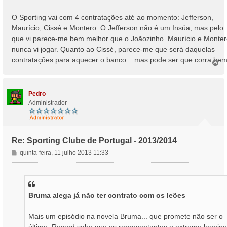
e
n
O Sporting vai com 4 contratações até ao momento: Jefferson,
s
Maurício, Cissé e Montero. O Jefferson não é um Insúa, mas pelo
a
que vi parece-me bem melhor que o Joãozinho. Maurício e Monte
g
nunca vi jogar. Quanto ao Cissé, parece-me que será daquelas
e
contratações para aquecer o banco... mas pode ser que corra bem
m
T
o
p
o
Pedro
Administrador
Re: Sporting Clube de Portugal - 2013/2014
M
quinta-feira, 11 julho 2013 11:33
e
n
s
a
Bruma alega já não ter contrato com os leões
g
e
m
Mais um episódio na novela Bruma... que promete não ser o