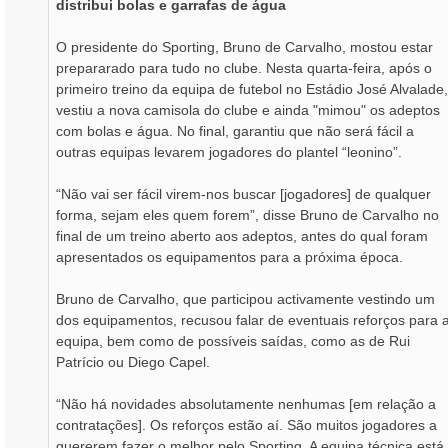
distribui bolas e garrafas de água
e
m
O presidente do Sporting, Bruno de Carvalho, mostou estar
prepararado para tudo no clube. Nesta quarta-feira, após o
primeiro treino da equipa de futebol no Estádio José Alvalade,
vestiu a nova camisola do clube e ainda "mimou" os adeptos
com bolas e água. No final, garantiu que não será fácil a
outras equipas levarem jogadores do plantel “leonino”.
“Não vai ser fácil virem-nos buscar [jogadores] de qualquer
forma, sejam eles quem forem”, disse Bruno de Carvalho no
final de um treino aberto aos adeptos, antes do qual foram
apresentados os equipamentos para a próxima época.
Bruno de Carvalho, que participou activamente vestindo um
dos equipamentos, recusou falar de eventuais reforços para 
equipa, bem como de possíveis saídas, como as de Rui
Patrício ou Diego Capel.
“Não há novidades absolutamente nenhumas [em relação a
contratações]. Os reforços estão aí. São muitos jogadores a
quererem fazer o melhor pelo Sporting. A equipa técnica está