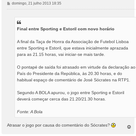
M
domingo, 21 julho 2013 18:35
e
n
s
a
Final entre Sporting e Estoril com novo horário
g
e
m
A final da Taça de Honra da Associação de Futebol Lisboa
entre Sporting e Estoril, que estava inicialmente aprazada
para as 21.15 horas, vai iniciar-se mais tarde.
O pontapé de saída foi atrasado em virtude da declaração ao
País do Presidente da República, às 20.30 horas, e do
habitual espaço de comentário de José Sócrates na RTP1.
Segundo A BOLA apurou, o jogo entre Sporting e Estoril
deverá começar cerca das 21.20/21.30 horas.
Fonte: A Bola
Atrasar o jogo por causa do comentário do Sócrates?
T
o