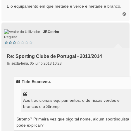
n
É o equipamento em que metade é verde e metade é branco.
s
T
a
o
g
p
e
o
m
JBCotrim
Regular
Re: Sporting Clube de Portugal - 2013/2014
M
sexta-feira, 05 julho 2013 10:23
e
n
s
Tide Escreveu:
a
g
e
m
Aos tradicionais equipamentos, o de riscas verdes e
brancas e o Stromp
Stromp? Primeira vez que oiço tal nome, algum sportinguista
pode explicar?