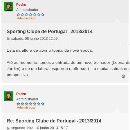
Pedro
Administrador
Sporting Clube de Portugal - 2013/2014
M
sábado, 08 junho 2013 12:59
e
n
Está na altura de abrir o tópico da nova época.
s
a
Até ao momento, temos a entrada de um novo treinador (Leonard
g
Jardim) e de um lateral esquerdo (Jefferson)... e muitas saídas em
e
perspectiva.
m
T
o
p
o
Pedro
Administrador
Re: Sporting Clube de Portugal - 2013/2014
M
segunda-feira, 10 junho 2013 15:17