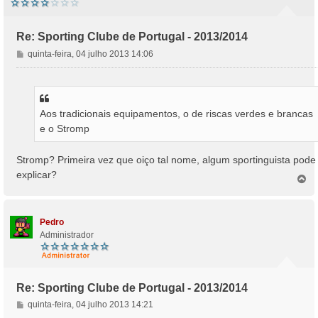
Re: Sporting Clube de Portugal - 2013/2014
M
quinta-feira, 04 julho 2013 14:06
e
n
s
a
Aos tradicionais equipamentos, o de riscas verdes e brancas
g
e o Stromp
e
m
Stromp? Primeira vez que oiço tal nome, algum sportinguista pode
explicar?
T
o
p
o
Pedro
Administrador
Re: Sporting Clube de Portugal - 2013/2014
M
quinta-feira, 04 julho 2013 14:21
e