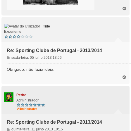
T
o
p
o
Tide
Experiente
Re: Sporting Clube de Portugal - 2013/2014
M
sexta-feira, 05 julho 2013 13:56
e
n
Obrigado, não fazia ideia.
s
T
a
o
g
p
e
o
m
Pedro
Administrador
Re: Sporting Clube de Portugal - 2013/2014
M
quinta-feira, 11 julho 2013 10:15