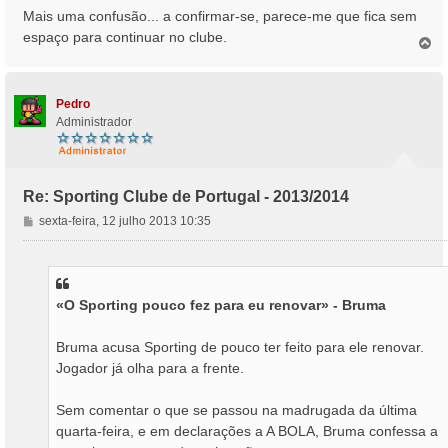
Mais uma confusão... a confirmar-se, parece-me que fica sem
espaço para continuar no clube.
T
o
p
o
Pedro
Administrador
Re: Sporting Clube de Portugal - 2013/2014
M
sexta-feira, 12 julho 2013 10:35
e
n
s
a
«O Sporting pouco fez para eu renovar» - Bruma
g
e
m
Bruma acusa Sporting de pouco ter feito para ele renovar.
Jogador já olha para a frente.
Sem comentar o que se passou na madrugada da última
quarta-feira, e em declarações a A BOLA, Bruma confessa a