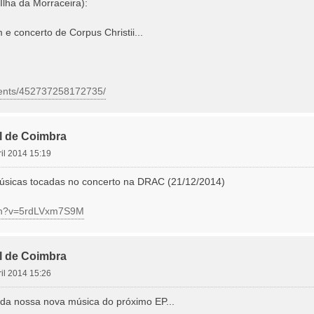
lha da Morraceira):
e concerto de Corpus Christii...
vents/452737258172735/
l de Coimbra
ril 2014 15:19
músicas tocadas no concerto na DRAC (21/12/2014)
tch?v=5rdLVxm7S9M
l de Coimbra
ril 2014 15:26
da nossa nova música do próximo EP...