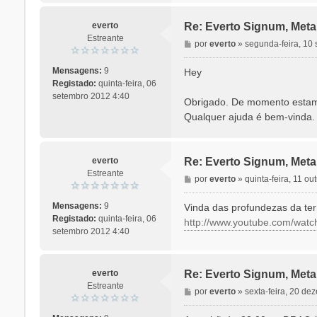
everto
Re: Everto Signum, Meta
Estreante
M
por
everto
»
segunda-feira, 10
e
n
Mensagens:
9
Hey
s
Registado:
quinta-feira, 06
a
setembro 2012 4:40
Obrigado. De momento estamo
g
Qualquer ajuda é bem-vinda.
e
m
everto
Re: Everto Signum, Meta
Estreante
M
por
everto
»
quinta-feira, 11 o
e
n
Mensagens:
9
Vinda das profundezas da ter
s
Registado:
quinta-feira, 06
http://www.youtube.com/w
a
setembro 2012 4:40
g
e
m
everto
Re: Everto Signum, Meta
Estreante
M
por
everto
»
sexta-feira, 20 d
e
n