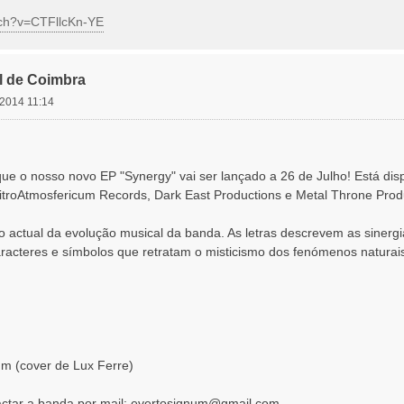
tch?v=CTFllcKn-YE
l de Coimbra
 2014 11:14
ue o nosso novo EP "Synergy" vai ser lançado a 26 de Julho! Está di
itroAtmosfericum Records, Dark East Productions e Metal Throne Prod
o actual da evolução musical da banda. As letras descrevem as sinergi
acteres e símbolos que retratam o misticismo dos fenómenos naturais
m (cover de Lux Ferre)
ctar a banda por mail:
evertosignum@gmail.com
,