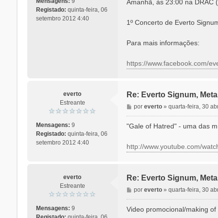
Mensagens:
9
Amanhã, às 23:00 na DRAC (I
s
Registado:
quinta-feira, 06
a
setembro 2012 4:40
1º Concerto de Everto Signum 
g
e
Para mais informações:
m
https://www.facebook.com/e
everto
Re: Everto Signum, Meta
Estreante
M
por
everto
»
quarta-feira, 30 ab
e
n
Mensagens:
9
"Gale of Hatred" - uma das 
s
Registado:
quinta-feira, 06
a
setembro 2012 4:40
http://www.youtube.com/wa
g
e
m
everto
Re: Everto Signum, Meta
Estreante
M
por
everto
»
quarta-feira, 30 ab
e
n
Mensagens:
9
Video promocional/making of 
s
Registado:
quinta-feira, 06