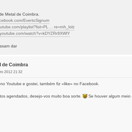
de Metal de Coimbra.
facebook.com/EvertoSignum
utube.com/playlist?list=PL ... re=mh_lolz
w.youtube.com/watch?v=kDYZRr8XWlY
ssam dar
l de Coimbra
ro 2012 21:32
st no Youtube e gostei, também fiz «like» no Facebook.
tos agendados, desejo-vos muito boa sorte.
Se houver algum meio d