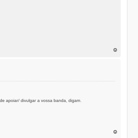
T
o
p
o
e apoiar/ divulgar a vossa banda, digam.
T
o