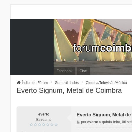
Facebook
Chat
Índice do Fórum
Generalidades
Cinema/Televisão/Música
Everto Signum, Metal de Coimbra
everto
Everto Signum, Metal de
Estreante
M
por
everto
»
quinta-feira, 06 s
e