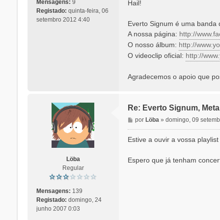
n
Mensagens:
9
Hail!
s
Registado:
quinta-feira, 06
a
setembro 2012 4:40
Everto Signum é uma banda 
g
A nossa página:
http://www.
e
O nosso álbum:
http://www.yo
m
O videoclip oficial:
http://ww
Agradecemos o apoio que po
Re: Everto Signum, Meta
M
por
Löba
»
domingo, 09 setemb
e
n
Estive a ouvir a vossa playli
s
a
Löba
Espero que já tenham concer
g
Regular
e
m
Mensagens:
139
Registado:
domingo, 24
junho 2007 0:03