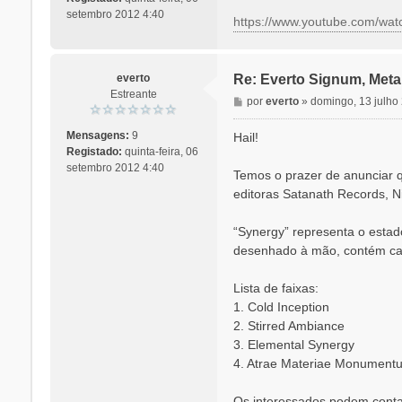
a
setembro 2012 4:40
https://www.youtube.com/wa
g
e
m
everto
Re: Everto Signum, Meta
Estreante
M
por
everto
»
domingo, 13 julho
e
n
Mensagens:
9
Hail!
s
Registado:
quinta-feira, 06
a
setembro 2012 4:40
Temos o prazer de anunciar q
g
editoras Satanath Records, N
e
m
“Synergy” representa o estad
desenhado à mão, contém car
Lista de faixas:
1. Cold Inception
2. Stirred Ambiance
3. Elemental Synergy
4. Atrae Materiae Monumentu
Os interessados podem conta