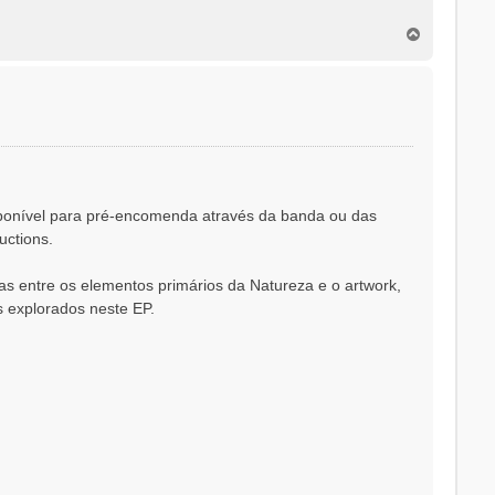
T
o
p
o
sponível para pré-encomenda através da banda ou das
uctions.
as entre os elementos primários da Natureza e o artwork,
 explorados neste EP.