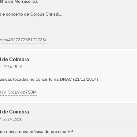
lha da Morraceira):
e concerto de Corpus Christii...
vents/452737258172735/
l de Coimbra
ril 2014 15:19
músicas tocadas no concerto na DRAC (21/12/2014)
tch?v=5rdLVxm7S9M
l de Coimbra
ril 2014 15:26
da nossa nova música do próximo EP...