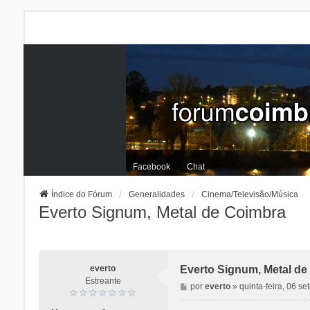
Facebook
Chat
Índice do Fórum
Generalidades
Cinema/Televisão/Música
Everto Signum, Metal de Coimbra
everto
Everto Signum, Metal de
Estreante
M
por
everto
»
quinta-feira, 06 s
e