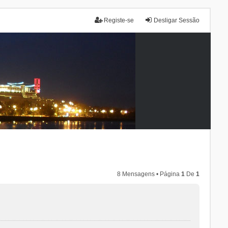
Registe-se
Desligar Sessão
8 Mensagens • Página
1
De
1