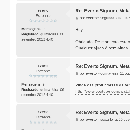
everto
Re: Everto Signum, Meta
Estreante
M
por
everto
»
segunda-feira, 10
e
n
Mensagens:
9
Hey
s
Registado:
quinta-feira, 06
a
setembro 2012 4:40
Obrigado. De momento estamo
g
Qualquer ajuda é bem-vinda.
e
m
everto
Re: Everto Signum, Meta
Estreante
M
por
everto
»
quinta-feira, 11 o
e
n
Mensagens:
9
Vinda das profundezas da ter
s
Registado:
quinta-feira, 06
http://www.youtube.com/w
a
setembro 2012 4:40
g
e
m
everto
Re: Everto Signum, Meta
Estreante
M
por
everto
»
sexta-feira, 20 d
e
n