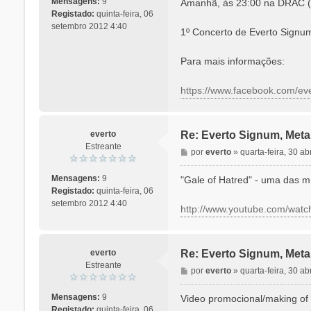
Mensagens:
9
Amanhã, às 23:00 na DRAC (I
s
Registado:
quinta-feira, 06
a
setembro 2012 4:40
1º Concerto de Everto Signum 
g
e
Para mais informações:
m
https://www.facebook.com/e
everto
Re: Everto Signum, Meta
Estreante
M
por
everto
»
quarta-feira, 30 ab
e
n
Mensagens:
9
"Gale of Hatred" - uma das 
s
Registado:
quinta-feira, 06
a
setembro 2012 4:40
http://www.youtube.com/wa
g
e
m
everto
Re: Everto Signum, Meta
Estreante
M
por
everto
»
quarta-feira, 30 ab
e
n
Mensagens:
9
Video promocional/making of 
s
Registado:
quinta-feira, 06