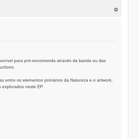
T
o
p
o
sponível para pré-encomenda através da banda ou das
uctions.
as entre os elementos primários da Natureza e o artwork,
 explorados neste EP.