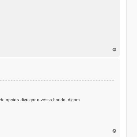
T
o
p
o
e apoiar/ divulgar a vossa banda, digam.
T
o