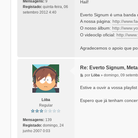
n
Mensagens:
9
Hail!
s
Registado:
quinta-feira, 06
a
setembro 2012 4:40
Everto Signum é uma banda 
g
A nossa página:
http://www.
e
O nosso álbum:
http://www.yo
m
O videoclip oficial:
http://ww
Agradecemos o apoio que po
Re: Everto Signum, Meta
M
por
Löba
»
domingo, 09 setemb
e
n
Estive a ouvir a vossa playli
s
a
Löba
Espero que já tenham concer
g
Regular
e
m
Mensagens:
139
Registado:
domingo, 24
junho 2007 0:03