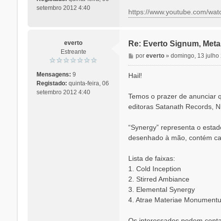
a
setembro 2012 4:40
https://www.youtube.com/wa
g
e
m
everto
Re: Everto Signum, Meta
Estreante
M
por
everto
»
domingo, 13 julho
e
n
Mensagens:
9
Hail!
s
Registado:
quinta-feira, 06
a
setembro 2012 4:40
Temos o prazer de anunciar q
g
editoras Satanath Records, N
e
m
“Synergy” representa o estad
desenhado à mão, contém car
Lista de faixas:
1. Cold Inception
2. Stirred Ambiance
3. Elemental Synergy
4. Atrae Materiae Monumentu
Os interessados podem conta