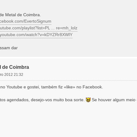
de Metal de Coimbra.
facebook.com/EvertoSignum
utube.com/playlist?list=PL ... re=mh_lolz
w.youtube.com/watch?v=kDYZRr8XWlY
ssam dar
l de Coimbra
ro 2012 21:32
st no Youtube e gostei, também fiz «like» no Facebook.
tos agendados, desejo-vos muito boa sorte.
Se houver algum meio d