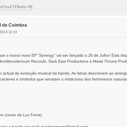
tch?v=CTFllcKn-YE
l de Coimbra
 2014 11:14
ue o nosso novo EP "Synergy" vai ser lançado a 26 de Julho! Está di
itroAtmosfericum Records, Dark East Productions e Metal Throne Prod
o actual da evolução musical da banda. As letras descrevem as sinergi
acteres e símbolos que retratam o misticismo dos fenómenos naturais
m (cover de Lux Ferre)
ctar a banda por mail:
evertosignum@gmail.com
,