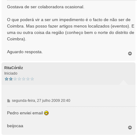
n
Gostava de ser colaboradora ocasional.
s
a
O que poderá vir a ser um impedimento é o facto de não ser de
g
Coimbra. Mas posso fazer artigos menos localizados (eventos). E
e
uma ou outra coisa da região (conheço bem o norte do distrito de
m
Coimbra).
Aguardo resposta.
T
o
p
o
RitaCórtêz
Iniciado
M
segunda-feira, 27 julho 2009 20:40
e
n
Pedro enviei email
s
a
beijocaa
T
g
o
e