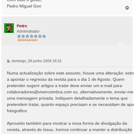
Pedro Miguel Gon
T
o
p
o
Pedro
Administrador
M
domingo, 28 junho 2009 18:32
e
n
Numa actualização sobre este assunto, houve uma alteração: esto
s
a apontar o regresso da revista para o dia 1 de Agosto. Quem
a
pretender sugerir artigos a tratar deve enviar um e-mail para
g
colaboradores@vivercoimbra.com
ou, alternativamente, enviar-me
e
uma mensagem privada. Indiquem detalhadamente o tema que
m
pretendem tratar, quanto espaço precisam e se necessitam de apo
fotográfico.
Aproveito também para mostrar a nova forma de divulgação da
revista, através do Issuu. Iremos continuar a manter a distribuição