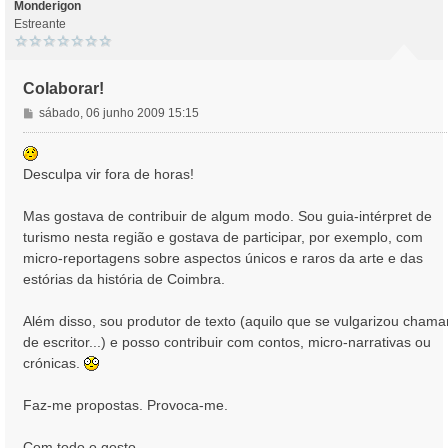
o
Monderigon
Estreante
Colaborar!
M
sábado, 06 junho 2009 15:15
e
n
s
Desculpa vir fora de horas!
a
g
Mas gostava de contribuir de algum modo. Sou guia-intérpret de
e
turismo nesta região e gostava de participar, por exemplo, com
m
micro-reportagens sobre aspectos únicos e raros da arte e das
estórias da história de Coimbra.
Além disso, sou produtor de texto (aquilo que se vulgarizou chama
de escritor...) e posso contribuir com contos, micro-narrativas ou
crónicas.
Faz-me propostas. Provoca-me.
Com todo o gosto,