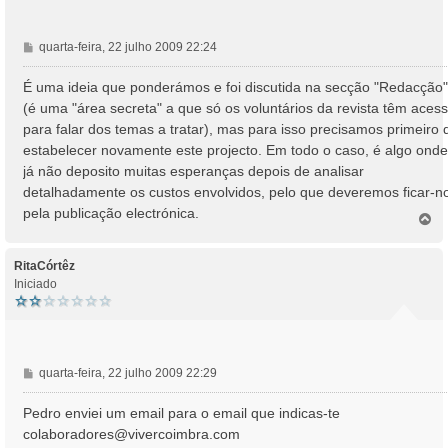
M
quarta-feira, 22 julho 2009 22:24
e
n
É uma ideia que ponderámos e foi discutida na secção "Redacção"
s
(é uma "área secreta" a que só os voluntários da revista têm aces
a
para falar dos temas a tratar), mas para isso precisamos primeiro 
g
estabelecer novamente este projecto. Em todo o caso, é algo onde
e
já não deposito muitas esperanças depois de analisar
m
detalhadamente os custos envolvidos, pelo que deveremos ficar-n
pela publicação electrónica.
T
o
p
o
RitaCórtêz
Iniciado
M
quarta-feira, 22 julho 2009 22:29
e
n
Pedro enviei um email para o email que indicas-te
s
colaboradores@vivercoimbra.com
a