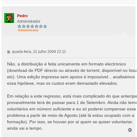
o
g
p
e
o
m
Pedro
Administrador
M
quarta-feira, 22 julho 2009 22:11
e
n
Não, a distribuição é feita unicamente em formato electrónico
s
(download de PDF directo ou através de torrent, disponível no Issu
a
etc). Uma edição impressa sem apoios é impossível... analisámos
g
essa hipótese, mas os custos eram demasiado elevados.
e
m
Em relação a este regresso, está mais complicado do que antecipe
provavelmente terá de passar para 1 de Setembro. Ainda não tem
voluntários em número suficiente e eu só poderei compensar esse
problema a partir de meio de Agosto (até lá estou ocupado com a
formação). Por isso, se houver por aí quem se quiser voluntariar,
ainda vai a tempo.
T
o