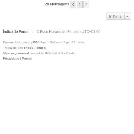
p
m
1
2
Anterior
28 Mensagens
o
Ir Para
Índice do Fórum
O Fuso Horário do Fórum é
UTC+01:00
Desenvolvido por
phpBB
® Forum Software © phpBB Limited
Traduzido por:
phpBB Portugal
Style
we_universal
created by INVENTEA & v12mike
Privacidade
|
Termos