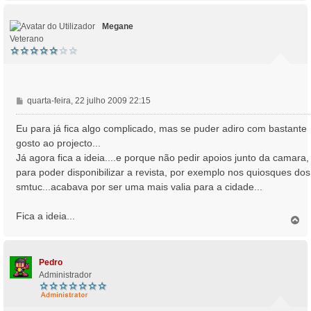
p
o
Megane
Veterano
M
quarta-feira, 22 julho 2009 22:15
e
n
Eu para já fica algo complicado, mas se puder adiro com bastante
s
gosto ao projecto...
a
Já agora fica a ideia....e porque não pedir apoios junto da camara,
g
para poder disponibilizar a revista, por exemplo nos quiosques dos
e
smtuc...acabava por ser uma mais valia para a cidade...
m
Fica a ideia...
T
o
p
o
Pedro
Administrador