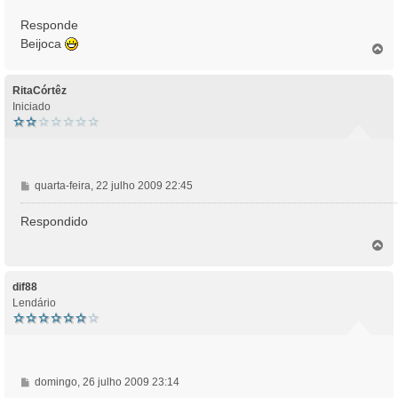
g
Responde
e
Beijoca
m
T
o
p
o
RitaCórtêz
Iniciado
M
quarta-feira, 22 julho 2009 22:45
e
n
Respondido
s
T
a
o
g
p
e
o
dif88
m
Lendário
M
domingo, 26 julho 2009 23:14
e