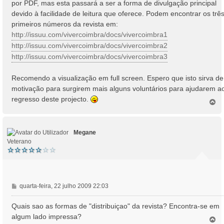
por PDF, mas esta passará a ser a forma de divulgação principal
devido à facilidade de leitura que oferece. Podem encontrar os trê
primeiros números da revista em:
http://issuu.com/vivercoimbra/docs/vivercoimbra1
http://issuu.com/vivercoimbra/docs/vivercoimbra2
http://issuu.com/vivercoimbra/docs/vivercoimbra3
Recomendo a visualização em full screen. Espero que isto sirva de
motivação para surgirem mais alguns voluntários para ajudarem a
regresso deste projecto.
T
o
p
o
Megane
Veterano
M
quarta-feira, 22 julho 2009 22:03
e
n
Quais sao as formas de "distribuiçao" da revista? Encontra-se em
s
algum lado impressa?
T
a