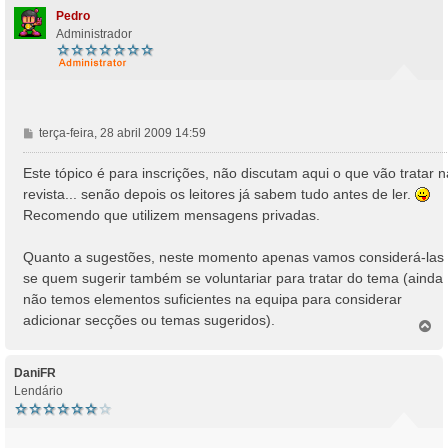
Pedro
Administrador
M
terça-feira, 28 abril 2009 14:59
e
n
Este tópico é para inscrições, não discutam aqui o que vão tratar n
s
revista... senão depois os leitores já sabem tudo antes de ler.
a
Recomendo que utilizem mensagens privadas.
g
e
Quanto a sugestões, neste momento apenas vamos considerá-las
m
se quem sugerir também se voluntariar para tratar do tema (ainda
não temos elementos suficientes na equipa para considerar
adicionar secções ou temas sugeridos).
T
o
p
o
DaniFR
Lendário