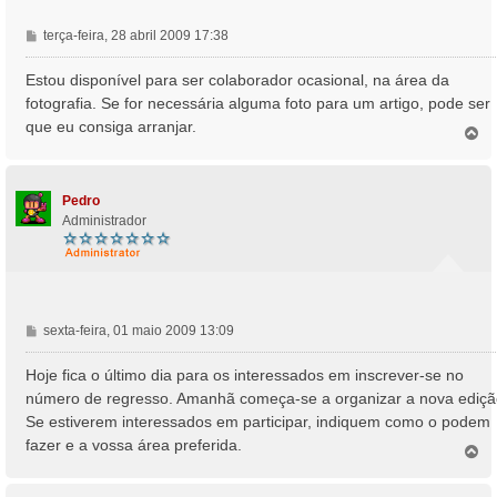
M
terça-feira, 28 abril 2009 17:38
e
n
Estou disponível para ser colaborador ocasional, na área da
s
fotografia. Se for necessária alguma foto para um artigo, pode ser
a
que eu consiga arranjar.
T
g
o
e
p
m
o
Pedro
Administrador
M
sexta-feira, 01 maio 2009 13:09
e
n
Hoje fica o último dia para os interessados em inscrever-se no
s
número de regresso. Amanhã começa-se a organizar a nova ediçã
a
Se estiverem interessados em participar, indiquem como o podem
g
fazer e a vossa área preferida.
e
T
o
m
p