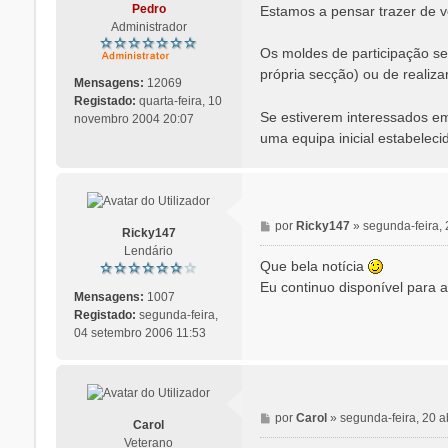
n
Pedro
Estamos a pensar trazer de v
s
Administrador
a
Os moldes de participação se
g
própria secção) ou de realiz
e
Mensagens:
12069
m
Registado:
quarta-feira, 10
Se estiverem interessados e
novembro 2004 20:07
uma equipa inicial estabeleci
M
por
Ricky147
»
segunda-feira, 
Ricky147
e
Lendário
n
Que bela notícia
s
Eu continuo disponível para a
a
Mensagens:
1007
g
Registado:
segunda-feira,
e
04 setembro 2006 11:53
m
M
por
Carol
»
segunda-feira, 20 a
Carol
e
Veterano