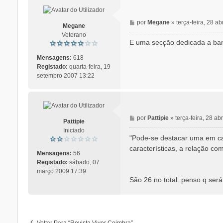
M
por
Megane
»
terça-feira, 28 ab
Megane
e
Veterano
n
E uma secção dedicada a ban
s
a
Mensagens:
618
g
Registado:
quarta-feira, 19
e
setembro 2007 13:22
m
M
por
Pattipie
»
terça-feira, 28 ab
Pattipie
e
Iniciado
n
"Pode-se destacar uma em cad
s
características, a relação com
a
Mensagens:
56
g
Registado:
sábado, 07
e
março 2009 17:39
São 26 no total..penso q será
m