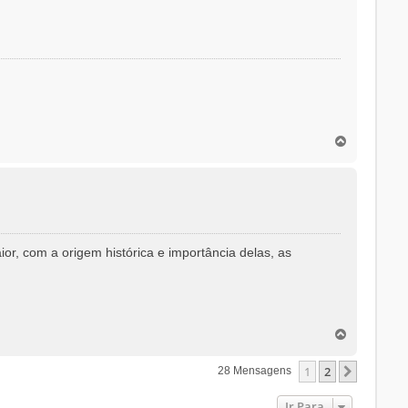
o
T
o
p
o
r, com a origem histórica e importância delas, as
T
o
p
1
2
Próxim
28 Mensagens
o
Ir Para