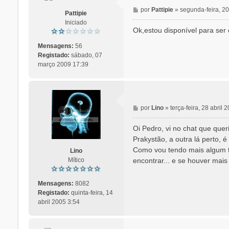
M
por
Pattipie
»
segunda-feira, 20
Pattipie
e
Iniciado
n
Ok,estou disponível para ser
s
a
Mensagens:
56
g
Registado:
sábado, 07
e
março 2009 17:39
m
M
por
Lino
»
terça-feira, 28 abril 
e
n
Oi Pedro, vi no chat que que
s
Prakystão, a outra lá perto, 
a
Como vou tendo mais algum te
Lino
g
encontrar... e se houver mais
Mítico
e
m
Mensagens:
8082
Registado:
quinta-feira, 14
abril 2005 3:54