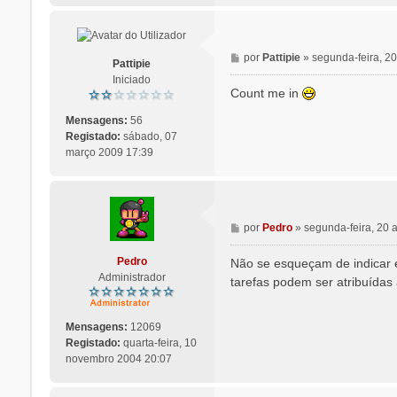
M
por
Pattipie
»
segunda-feira, 20
Pattipie
e
Iniciado
n
Count me in
s
a
Mensagens:
56
g
Registado:
sábado, 07
e
março 2009 17:39
m
M
por
Pedro
»
segunda-feira, 20 
e
n
Pedro
Não se esqueçam de indicar 
s
Administrador
tarefas podem ser atribuídas
a
g
e
Mensagens:
12069
m
Registado:
quarta-feira, 10
novembro 2004 20:07