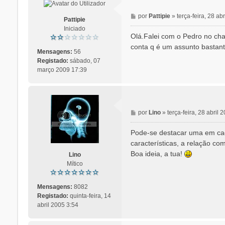
M
por
Pattipie
»
terça-feira, 28 ab
Pattipie
e
Iniciado
n
Olá.Falei com o Pedro no cha
s
conta q é um assunto bastante
a
Mensagens:
56
g
Registado:
sábado, 07
e
março 2009 17:39
m
M
por
Lino
»
terça-feira, 28 abril 
e
n
Pode-se destacar uma em cada
s
características, a relação co
a
Boa ideia, a tua!
Lino
g
Mítico
e
m
Mensagens:
8082
Registado:
quinta-feira, 14
abril 2005 3:54