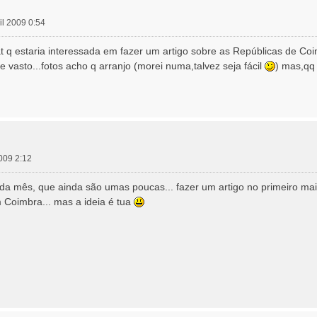
ril 2009 0:54
t q estaria interessada em fazer um artigo sobre as Repúblicas de C
 vasto...fotos acho q arranjo (morei numa,talvez seja fácil
) mas,qq 
2009 2:12
 mês, que ainda são umas poucas... fazer um artigo no primeiro maior
m Coimbra... mas a ideia é tua