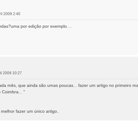
ril 2009 2:40
das?uma por edição por exemplo....
ril 2009 10:27
a mês, que ainda são umas poucas... fazer um artigo no primeiro maio
 Coimbra... "
 melhor fazer um único artigo..