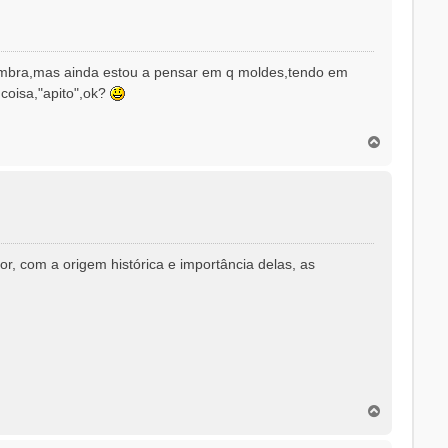
oimbra,mas ainda estou a pensar em q moldes,tendo em
coisa,"apito",ok?
T
o
p
o
, com a origem histórica e importância delas, as
T
o
p