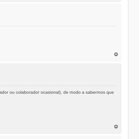
p
o
T
o
p
o
rador ou colaborador ocasional), de modo a sabermos que
T
o
p