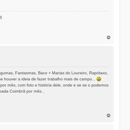
)
T
o
p
o
 algumas, Fantasmas, Baco + Marias do Loureiro, Rapótaxo,
 se houver a ideia de fazer trabalho mais de campo...
or mês, com foto e história dele, onde e se se o podemos
 Toada Coimbrã por mês...
T
o
p
o