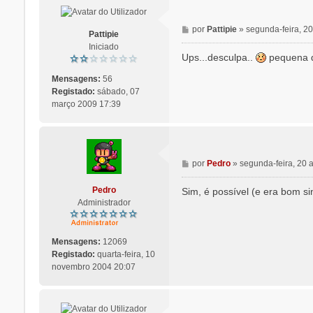
M
por
Pattipie
»
segunda-feira, 20
Pattipie
e
Iniciado
n
Ups...desculpa..
pequena qu
s
a
Mensagens:
56
g
Registado:
sábado, 07
e
março 2009 17:39
m
M
por
Pedro
»
segunda-feira, 20 
e
n
Pedro
Sim, é possível (e era bom s
s
Administrador
a
g
e
Mensagens:
12069
m
Registado:
quarta-feira, 10
novembro 2004 20:07