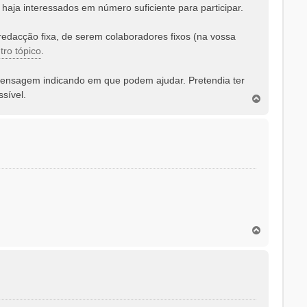
haja interessados em número suficiente para participar.
redacção fixa, de serem colaboradores fixos (na vossa
tro tópico
.
mensagem indicando em que podem ajudar. Pretendia ter
sível.
T
o
p
o
T
o
p
o