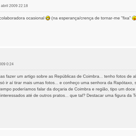
 abril 2009 22:18
 colaboradora ocasional
(na esperança/crença de tornar-me "fixa"
2009 0:24
rias fazer um artigo sobre as Repúblicas de Coimbra... tenho fotos de
é só ir aí tirar mais umas fotos... e conheço uma senhora da Rapótaxo,
mpo poderíamos falar da doçaria de Coimbra e região, tipo um doce p
 interessados até de outros pratos... que tal? Destacar uma figura da