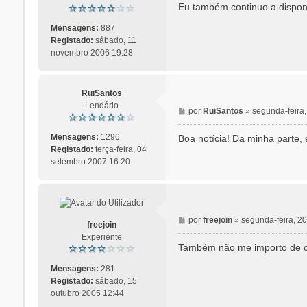
n
Eu também continuo a disponi
s
a
Mensagens:
887
g
Registado:
sábado, 11
e
novembro 2006 19:28
m
RuiSantos
Lendário
M
por
RuiSantos
»
segunda-feira,
e
n
Mensagens:
1296
Boa notícia! Da minha parte, 
s
Registado:
terça-feira, 04
a
setembro 2007 16:20
g
e
m
M
por
freejoin
»
segunda-feira, 20
freejoin
e
Experiente
n
Também não me importo de c
s
a
Mensagens:
281
g
Registado:
sábado, 15
e
outubro 2005 12:44
m