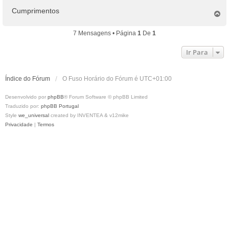
Cumprimentos
T
o
p
7 Mensagens • Página
1
De
1
o
Ir Para
Índice do Fórum
O Fuso Horário do Fórum é
UTC+01:00
Desenvolvido por
phpBB
® Forum Software © phpBB Limited
Traduzido por:
phpBB Portugal
Style
we_universal
created by INVENTEA & v12mike
Privacidade
|
Termos