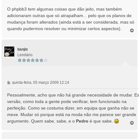
O phpbb3 tem algumas coisas que dão jeito, mas também
adicionaram outras que só atrapalham... pelo que os planos de
mudança foram alterados (ainda está a ser considerada, mas só
quando pudermos resolver ou minimizar certos aspectos).
T
o
p
o
banjix
Lendário
M
quinta-feira, 05 março 2009 12:14
e
n
Pessoalmente, acho que não há grande necessidade de mudar. Es
s
versão, como toda a gente pode verificar, tem funcionado na
a
perfeição. Como se costuma dizer, em equipa que ganha não se
g
mexe. Mudar só porque está na moda não me parece ser grande
e
argumento. Quem sabe, sabe, e o
Pedro
é que sabe.
m
T
o
p
o