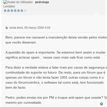
pedrotuga
Lendário
M
sexta-feira, 06 março 2009 4:04
e
n
Bem, parece-me razoavel a manutenção desta versão pelos motiv
s
que vocês disseram.
a
g
A questão do spam é importante. Se estamos bem assim e mudar
e
significa arriscar spam... nesse caso mais vale ficar como está.
m
Para dizer a verdade estava a falar mais por causa de segurança 
continuidade do suporte no futuro. De resto, para um fórum que é
apenas um fórum e não tenta fazer 1001 outras coisas como é o
caso do fórumcoimbra, o software tal como está, tem funcionado
bem de facto.
Pedro, podes enviar-me por PM o truque anti-spam que usaste? S
mesmo por curiosidade.
T