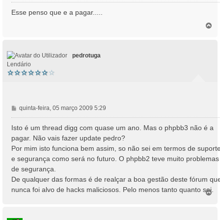
e
n
Esse penso que e a pagar.....
s
T
a
o
g
p
e
o
m
pedrotuga
Lendário
M
quinta-feira, 05 março 2009 5:29
e
n
Isto é um thread digg com quase um ano. Mas o phpbb3 não é a
s
pagar. Não vais fazer update pedro?
a
Por mim isto funciona bem assim, so não sei em termos de suport
g
e segurança como será no futuro. O phpbb2 teve muito problemas
e
de segurança.
m
De qualquer das formas é de realçar a boa gestão deste fórum qu
nunca foi alvo de hacks maliciosos. Pelo menos tanto quanto sei.
T
o
p
o