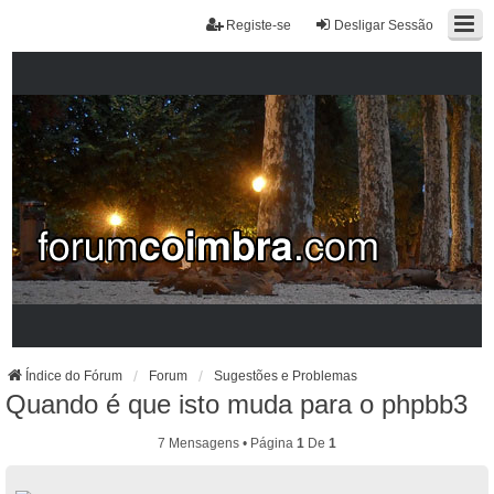
Registe-se
Desligar Sessão
Índice do Fórum
Forum
Sugestões e Problemas
Quando é que isto muda para o phpbb3
7 Mensagens • Página
1
De
1