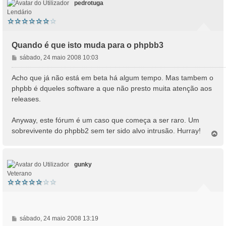
pedrotuga
Lendário
Quando é que isto muda para o phpbb3
M
sábado, 24 maio 2008 10:03
e
n
Acho que já não está em beta há algum tempo. Mas tambem o
s
phpbb é dqueles software a que não presto muita atenção aos
a
releases.
g
e
Anyway, este fórum é um caso que começa a ser raro. Um
m
sobrevivente do phpbb2 sem ter sido alvo intrusão. Hurray!
T
o
p
o
gunky
Veterano
M
sábado, 24 maio 2008 13:19