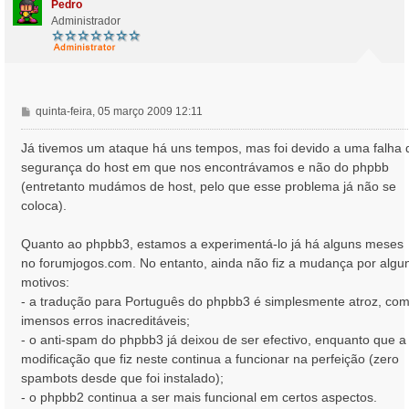
Pedro
Administrador
M
quinta-feira, 05 março 2009 12:11
e
n
Já tivemos um ataque há uns tempos, mas foi devido a uma falha 
s
segurança do host em que nos encontrávamos e não do phpbb
a
(entretanto mudámos de host, pelo que esse problema já não se
g
coloca).
e
m
Quanto ao phpbb3, estamos a experimentá-lo já há alguns meses
no forumjogos.com. No entanto, ainda não fiz a mudança por algu
motivos:
- a tradução para Português do phpbb3 é simplesmente atroz, co
imensos erros inacreditáveis;
- o anti-spam do phpbb3 já deixou de ser efectivo, enquanto que a
modificação que fiz neste continua a funcionar na perfeição (zero
spambots desde que foi instalado);
- o phpbb2 continua a ser mais funcional em certos aspectos.