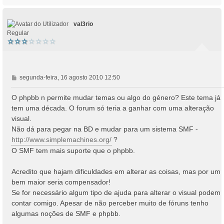
o
p
o
val3rio
Regular
M
segunda-feira, 16 agosto 2010 12:50
e
n
O phpbb n permite mudar temas ou algo do género? Este tema já
s
tem uma década. O forum só teria a ganhar com uma alteração
a
visual.
g
Não dá para pegar na BD e mudar para um sistema SMF -
e
http://www.simplemachines.org/
?
m
O SMF tem mais suporte que o phpbb.
Acredito que hajam dificuldades em alterar as coisas, mas por um
bem maior seria compensador!
Se for necessário algum tipo de ajuda para alterar o visual podem
contar comigo. Apesar de não perceber muito de fóruns tenho
algumas noções de SMF e phpbb.