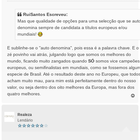
e
n
s
RuiSantos Escreveu:
a
Mas que qualidade de opções para uma selecção que se aut
g
denomina sempre de candidata a títulos europeus e/ou
e
mundiais!
m
E sublinhe-se o "auto denomina", pois essa é a palavra chave. E o
zé povinho vai atrás, julgando logo que somos os melhores do
mundo, ficando muito zangados quando
SÓ
somos vice campeões
europeus, ou semifinalistas em mundiais, como se fossemos algu
especie de Brasil. Até o resultado deste ano no Europeu, que todo
acham muito mau, para mim está perfeitamente dentro do nosso
valor, ou seja dentro dos oito melhores da Europa, mas fora dos
quatro melhores.
T
o
p
o
Realeza
Lendário