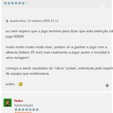
M
quarta-feira, 15 outubro 2008 22:12
e
n
eu nem espero que o jogo termine para dizer que esta selecção n
s
joga NADA!
a
g
muito muito muito muito mau, podem vir a ganhar o jogo com a
e
albania (faltam 25 min) mas realmente a jogar assim o mundial é
m
uma miragem!
começo a sentir saudades do "clima" scolari, sobretudo pelo espiri
de equipa que evidenciava.
enfim...
T
o
p
o
Pedro
Administrador