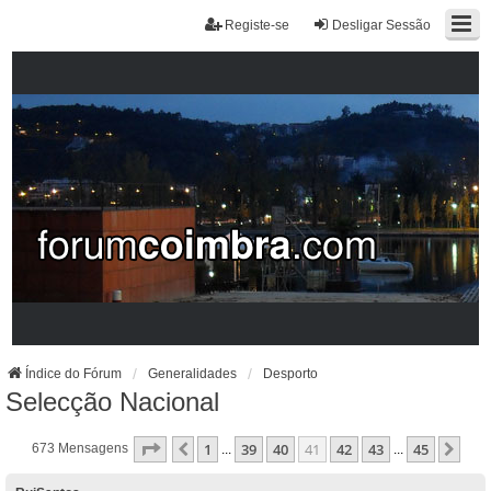
Registe-se
Desligar Sessão
Índice do Fórum
Generalidades
Desporto
Selecção Nacional
Página
41
De
45
1
39
40
41
42
43
45
Anterior
Pró
673 Mensagens
...
...