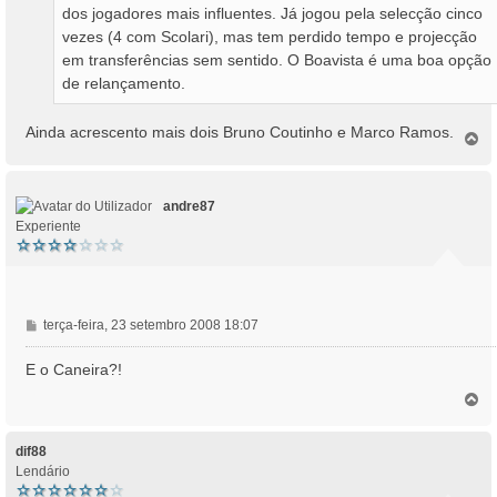
dos jogadores mais influentes. Já jogou pela selecção cinco
vezes (4 com Scolari), mas tem perdido tempo e projecção
em transferências sem sentido. O Boavista é uma boa opção
de relançamento.
Ainda acrescento mais dois Bruno Coutinho e Marco Ramos.
T
o
p
o
andre87
Experiente
M
terça-feira, 23 setembro 2008 18:07
e
n
E o Caneira?!
s
T
a
o
g
p
e
o
dif88
m
Lendário