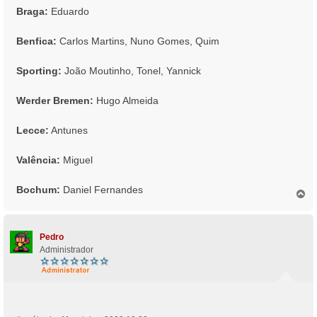
Braga:
Eduardo
Benfica:
Carlos Martins, Nuno Gomes, Quim
Sporting:
João Moutinho, Tonel, Yannick
Werder Bremen:
Hugo Almeida
Lecce:
Antunes
Valência:
Miguel
Bochum:
Daniel Fernandes
T
o
p
o
Pedro
Administrador