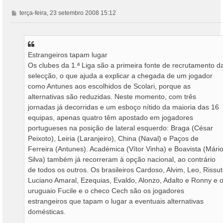
M
terça-feira, 23 setembro 2008 15:12
e
n
s
a
Estrangeiros tapam lugar
g
Os clubes da 1.ª Liga são a primeira fonte de recrutamento d
e
m
selecção, o que ajuda a explicar a chegada de um jogador
como Antunes aos escolhidos de Scolari, porque as
alternativas são reduzidas. Neste momento, com três
jornadas já decorridas e um esboço nítido da maioria das 16
equipas, apenas quatro têm apostado em jogadores
portugueses na posição de lateral esquerdo: Braga (César
Peixoto), Leiria (Laranjeiro), China (Naval) e Paços de
Ferreira (Antunes). Académica (Vítor Vinha) e Boavista (Mári
Silva) também já recorreram à opção nacional, ao contrário
de todos os outros. Os brasileiros Cardoso, Alvim, Leo, Rissut
Luciano Amaral, Ezequias, Evaldo, Alonzo, Adalto e Ronny e 
uruguaio Fucile e o checo Cech são os jogadores
estrangeiros que tapam o lugar a eventuais alternativas
domésticas.