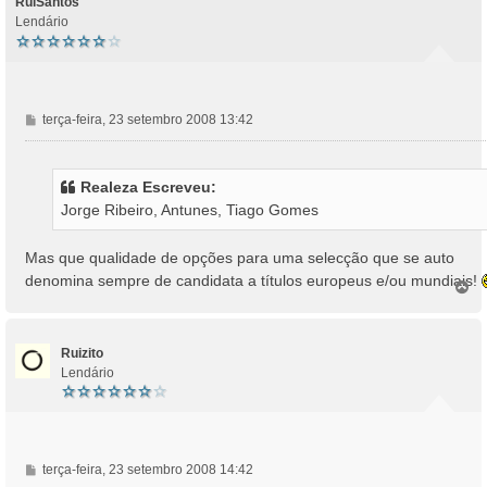
RuiSantos
Lendário
M
terça-feira, 23 setembro 2008 13:42
e
n
s
Realeza Escreveu:
a
Jorge Ribeiro, Antunes, Tiago Gomes
g
e
m
Mas que qualidade de opções para uma selecção que se auto
denomina sempre de candidata a títulos europeus e/ou mundiais!
T
o
p
o
Ruizito
Lendário
M
terça-feira, 23 setembro 2008 14:42