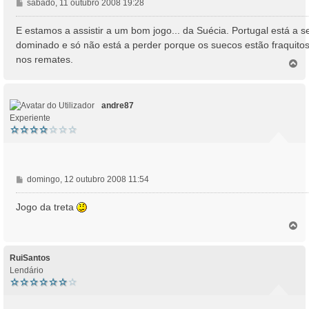
M
sábado, 11 outubro 2008 19:28
e
n
E estamos a assistir a um bom jogo... da Suécia. Portugal está a s
s
dominado e só não está a perder porque os suecos estão fraquito
a
nos remates.
T
g
o
e
p
m
o
andre87
Experiente
M
domingo, 12 outubro 2008 11:54
e
n
Jogo da treta
s
T
a
o
g
p
e
o
RuiSantos
m
Lendário