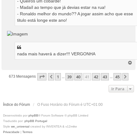
- Queirós um cobarde!
- Madaíl ao tempo que já devias estar na rua!
- Ronaldo melhor do mundo?? A jogar assim acho que esse
titulo está longe este ano!
nada mais haverá a dizer!!! VERGONHA
T
o
p
Página
41
De
45
1
39
40
41
42
43
45
Anterior
Pró
673 Mensagens
...
...
o
Ir Para
Índice do Fórum
O Fuso Horário do Fórum é
UTC+01:00
Desenvolvido por
phpBB
® Forum Software © phpBB Limited
Traduzido por:
phpBB Portugal
Style
we_universal
created by INVENTEA & v12mike
Privacidade
|
Termos