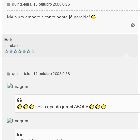
M
quinta-feira, 16 outubro 2008 0:26
e
n
Mais um empate e tanto ponto já perdido!
s
T
a
o
g
p
e
o
Maia
m
Lendário
M
quinta-feira, 16 outubro 2008 9:38
e
n
s
a
g
bela capa do jornal ABOLA
e
m