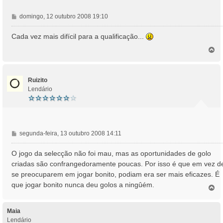
M
domingo, 12 outubro 2008 19:10
e
n
Cada vez mais difícil para a qualificação...
s
T
a
o
g
p
e
o
m
Ruizito
Lendário
M
segunda-feira, 13 outubro 2008 14:11
e
n
O jogo da selecção não foi mau, mas as oportunidades de golo
s
criadas são confrangedoramente poucas. Por isso é que em vez d
a
se preocuparem em jogar bonito, podiam era ser mais eficazes. É
g
que jogar bonito nunca deu golos a ningûém.
e
T
o
m
p
o
Maia
Lendário