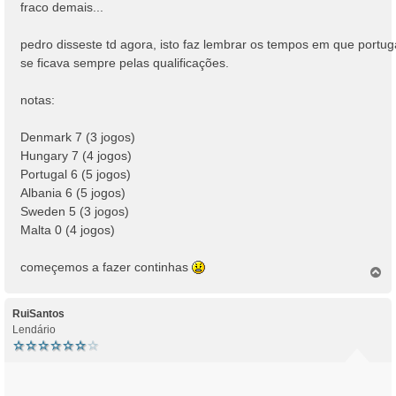
n
fraco demais...
s
a
pedro disseste td agora, isto faz lembrar os tempos em que portug
g
se ficava sempre pelas qualificações.
e
m
notas:
Denmark 7 (3 jogos)
Hungary 7 (4 jogos)
Portugal 6 (5 jogos)
Albania 6 (5 jogos)
Sweden 5 (3 jogos)
Malta 0 (4 jogos)
começemos a fazer continhas
T
o
p
o
RuiSantos
Lendário