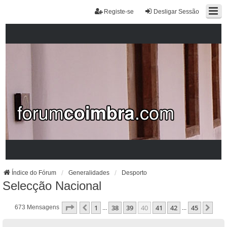
Registe-se
Desligar Sessão
Índice do Fórum
Generalidades
Desporto
Selecção Nacional
Página
40
De
45
1
38
39
40
41
42
45
Anterior
Pró
673 Mensagens
...
...