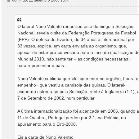
domingo, 21 setembro 2008 23:47
e
n
s
a
O lateral Nuno Valente renunciou este domingo à Selecção
g
Nacional, revela o site da Federação Portuguesa de Futebol
e
m
(FPF). O defesa do Everton, de 34 anos e internacional por
33 vezes, explica, em carta enviada ao organismo, que,
apesar de estar pré-convocado para a fase de qualificação d
Mundial 2010, não sente ter « as condições necessárias»
para representar o país.
Nuno Valente sublinha que «foi com enorme orgulho, honra e
empenho» que vestiu a camisola das quinas. O lateral-
esquerdo estreou-se pela Selecção frente à Inglaterra (1-1), 
7 de Setembro de 2002, num particular
A última internacionalização foi alcançada em 2006, quando a
11 de Outubro, Portugal perdeu por 2-1, na Polónia, no
apuramento para o Eiró-2008.
Eis a carta de Nuno Valente: