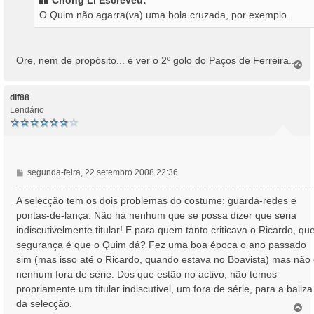
Chong Li Escreveu:
a
O Quim não agarra(va) uma bola cruzada, por exemplo.
g
e
m
Ore, nem de propósito... é ver o 2º golo do Paços de Ferreira....
T
o
p
o
dif88
Lendário
M
segunda-feira, 22 setembro 2008 22:36
e
n
A selecção tem os dois problemas do costume: guarda-redes e
s
pontas-de-lança. Não há nenhum que se possa dizer que seria
a
indiscutivelmente titular! E para quem tanto criticava o Ricardo, qu
g
segurança é que o Quim dá? Fez uma boa época o ano passado
e
sim (mas isso até o Ricardo, quando estava no Boavista) mas não
m
nenhum fora de série. Dos que estão no activo, não temos
propriamente um titular indiscutivel, um fora de série, para a baliza
da selecção.
T