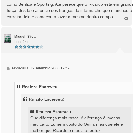
como Benfica e Sporting. Até parece que o Ricardo está em grand
força, desde o anúncio dos frangos do intermaché que manchou a
carreira dele e começou a fazer o mesmo dentro campo.
T
o
p
o
Miguel_Silva
Lendário
M
sexta-feira, 12 setembro 2008 19:49
e
n
s
Realeza Escreveu:
a
g
Ruizito Escreveu:
e
m
Realeza Escreveu:
Que diferença mais rasca. A diferença é imensa
meu caro, Eu nem gosto do Quim, mas que ele é
melhor que Ricardo é mas a anos luz.