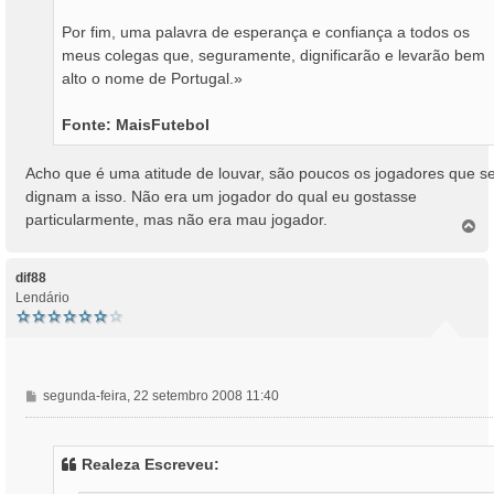
Por fim, uma palavra de esperança e confiança a todos os
meus colegas que, seguramente, dignificarão e levarão bem
alto o nome de Portugal.»
Fonte: MaisFutebol
Acho que é uma atitude de louvar, são poucos os jogadores que s
dignam a isso. Não era um jogador do qual eu gostasse
particularmente, mas não era mau jogador.
T
o
p
o
dif88
Lendário
M
segunda-feira, 22 setembro 2008 11:40
e
n
s
Realeza Escreveu:
a
g