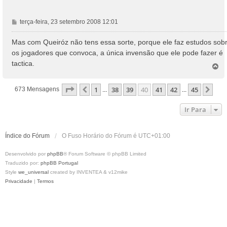
M
terça-feira, 23 setembro 2008 12:01
e
n
Mas com Queiróz não tens essa sorte, porque ele faz estudos sob
s
os jogadores que convoca, a única invensão que ele pode fazer é
a
tactica.
T
g
o
e
p
m
Página
40
De
45
1
38
39
40
41
42
45
Anterior
Pró
673 Mensagens
...
...
o
Ir Para
Índice do Fórum
O Fuso Horário do Fórum é
UTC+01:00
Desenvolvido por
phpBB
® Forum Software © phpBB Limited
Traduzido por:
phpBB Portugal
Style
we_universal
created by INVENTEA & v12mike
Privacidade
|
Termos