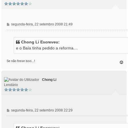
M
segunda-feira, 22 setembro 2008 21:49
e
n
s
Chong Li Escreveu:
a
e o Baía tinha pedido a reforma....
g
e
m
Se não fosse isso...!
T
o
p
o
Chong Li
Lendário
M
segunda-feira, 22 setembro 2008 22:29
e
n
s