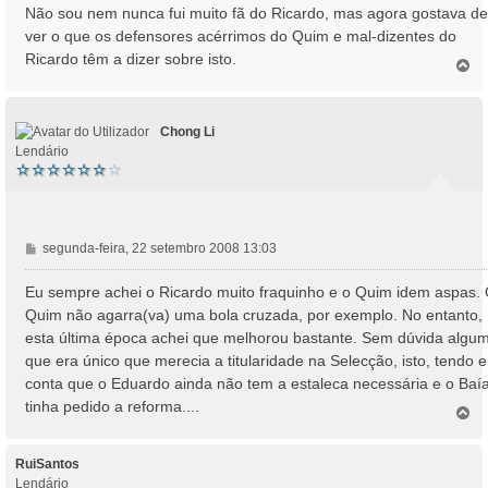
Não sou nem nunca fui muito fã do Ricardo, mas agora gostava de
ver o que os defensores acérrimos do Quim e mal-dizentes do
Ricardo têm a dizer sobre isto.
T
o
p
o
Chong Li
Lendário
M
segunda-feira, 22 setembro 2008 13:03
e
n
Eu sempre achei o Ricardo muito fraquinho e o Quim idem aspas.
s
Quim não agarra(va) uma bola cruzada, por exemplo. No entanto,
a
esta última época achei que melhorou bastante. Sem dúvida algu
g
que era único que merecia a titularidade na Selecção, isto, tendo 
e
conta que o Eduardo ainda não tem a estaleca necessária e o Baí
m
tinha pedido a reforma....
T
o
p
o
RuiSantos
Lendário