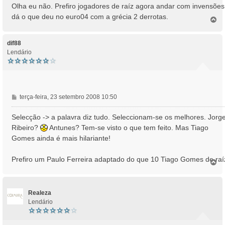
n
Olha eu não. Prefiro jogadores de raíz agora andar com invensões
s
dá o que deu no euro04 com a grécia 2 derrotas.
T
a
o
g
p
e
o
dif88
m
Lendário
M
terça-feira, 23 setembro 2008 10:50
e
n
Selecção -> a palavra diz tudo. Seleccionam-se os melhores. Jorg
s
Ribeiro?
Antunes? Tem-se visto o que tem feito. Mas Tiago
a
Gomes ainda é mais hilariante!
g
e
Prefiro um Paulo Ferreira adaptado do que 10 Tiago Gomes de raí
m
T
o
p
o
Realeza
Lendário