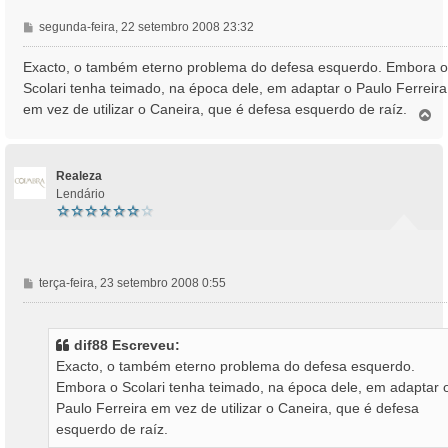
M
segunda-feira, 22 setembro 2008 23:32
e
n
Exacto, o também eterno problema do defesa esquerdo. Embora o
s
Scolari tenha teimado, na época dele, em adaptar o Paulo Ferreira
a
em vez de utilizar o Caneira, que é defesa esquerdo de raíz.
T
g
o
e
p
m
o
Realeza
Lendário
M
terça-feira, 23 setembro 2008 0:55
e
n
s
dif88 Escreveu:
a
Exacto, o também eterno problema do defesa esquerdo.
g
Embora o Scolari tenha teimado, na época dele, em adaptar 
e
Paulo Ferreira em vez de utilizar o Caneira, que é defesa
m
esquerdo de raíz.