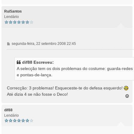
o
p
o
RuiSantos
Lendário
M
segunda-feira, 22 setembro 2008 22:45
e
n
s
dif88 Escreveu:
a
A selecção tem os dois problemas do costume: guarda-redes
g
e pontas-de-lança.
e
m
Correcção: 3 problemas! Esqueceste-te do defesa esquerdo!
Até dizia 4 se não fosse o Deco!
T
o
p
o
dif88
Lendário