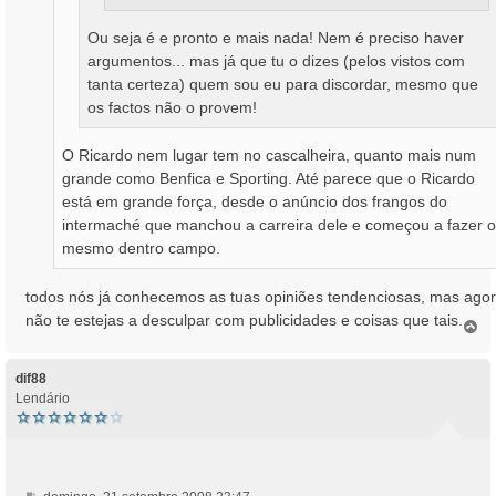
Ou seja é e pronto e mais nada! Nem é preciso haver
argumentos... mas já que tu o dizes (pelos vistos com
tanta certeza) quem sou eu para discordar, mesmo que
os factos não o provem!
O Ricardo nem lugar tem no cascalheira, quanto mais num
grande como Benfica e Sporting. Até parece que o Ricardo
está em grande força, desde o anúncio dos frangos do
intermaché que manchou a carreira dele e começou a fazer o
mesmo dentro campo.
todos nós já conhecemos as tuas opiniões tendenciosas, mas ago
não te estejas a desculpar com publicidades e coisas que tais....
T
o
p
o
dif88
Lendário
M