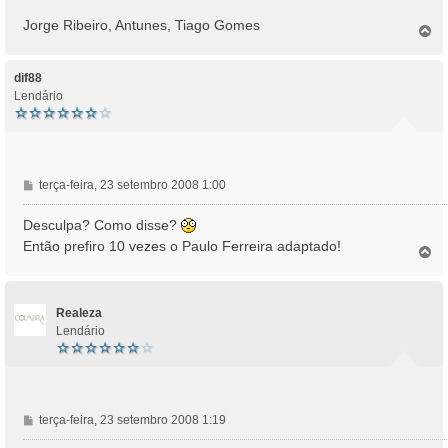
Jorge Ribeiro, Antunes, Tiago Gomes
T
o
p
o
dif88
Lendário
M
terça-feira, 23 setembro 2008 1:00
e
n
Desculpa? Como disse?
s
Então prefiro 10 vezes o Paulo Ferreira adaptado!
T
a
o
g
p
e
o
m
Realeza
Lendário
M
terça-feira, 23 setembro 2008 1:19
e