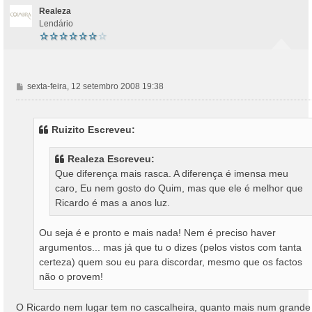
Realeza
Lendário
M
sexta-feira, 12 setembro 2008 19:38
e
n
s
Ruizito Escreveu:
a
g
Realeza Escreveu:
e
Que diferença mais rasca. A diferença é imensa meu
m
caro, Eu nem gosto do Quim, mas que ele é melhor que
Ricardo é mas a anos luz.
Ou seja é e pronto e mais nada! Nem é preciso haver
argumentos... mas já que tu o dizes (pelos vistos com tanta
certeza) quem sou eu para discordar, mesmo que os factos
não o provem!
O Ricardo nem lugar tem no cascalheira, quanto mais num grande