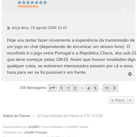
M
terça-feira, 19 agosto 2008 15:45
e
n
Hoje vou tentar fazer novamente a experiência da transmissão de
s
um jogo no chat (dependendo de encontrar um stream livre). O
a
escolhido é o jogo entre Portugal e a República Checa, dos sub-21
g
que deve começar pelas 18h15. Assim que houver novidades digo
e
qualquer coisa, se estiverem interessados passem por cá a essa
m
hora para ver se foi possível ir em frente.
T
o
p
Página
3
De
11
1
2
3
4
5
11
Anterior
Próximo
158 Mensagens
...
o
Ir Para
Índice do Fórum
O Fuso Horário do Fórum é
UTC+01:00
Desenvolvido por
phpBB
® Forum Software © phpBB Limited
Traduzido por:
phpBB Portugal