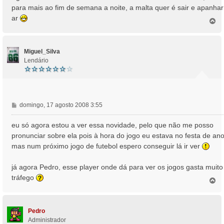
s
para mais ao fim de semana a noite, a malta quer é sair e apanhar
a
ar
T
g
o
e
p
m
o
Miguel_Silva
Lendário
M
domingo, 17 agosto 2008 3:55
e
n
eu só agora estou a ver essa novidade, pelo que não me posso
s
pronunciar sobre ela pois à hora do jogo eu estava no festa de ano
a
mas num próximo jogo de futebol espero conseguir lá ir ver
g
e
já agora Pedro, esse player onde dá para ver os jogos gasta muito
m
tráfego
T
o
p
o
Pedro
Administrador