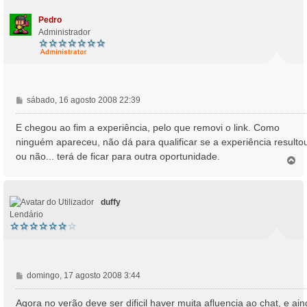
o
Pedro
Administrador
M
sábado, 16 agosto 2008 22:39
e
n
E chegou ao fim a experiência, pelo que removi o link. Como
s
ninguém apareceu, não dá para qualificar se a experiência resulto
a
ou não... terá de ficar para outra oportunidade.
T
g
o
e
p
m
o
duffy
Lendário
M
domingo, 17 agosto 2008 3:44
e
n
Agora no verão deve ser dificil haver muita afluencia ao chat, e ai