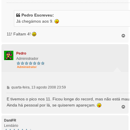
e
n
s
Pedro Escreveu:
a
Já chegámos aos 9.
g
e
m
11! Faltam 4!
T
o
p
o
Pedro
Administrador
M
quarta-feira, 13 agosto 2008 23:59
e
n
E tivemos o pico nos 11. Ficou longe do record, mas não está mau
s
Ainda há pessoal por lá, se quiserem apareçam.
T
a
o
g
p
e
o
DaniFR
m
Lendário