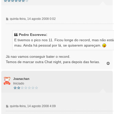
M
quinta-feira, 14 agosto 2008 0:02
e
n
s
Pedro Escreveu:
a
E tivemos o pico nos 11. Ficou longe do record, mas não está
g
mau. Ainda há pessoal por lá, se quiserem apareçam.
e
m
Já nao vamos conseguir bater o record.
Temos de marcar outra Chat night, para depois das ferias.
T
o
p
o
Joanachan
Iniciado
M
quinta-feira, 14 agosto 2008 4:09
e