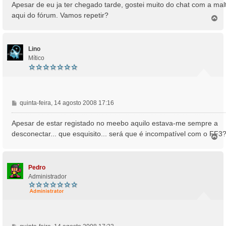
n
Apesar de eu ja ter chegado tarde, gostei muito do chat com a mal
s
aqui do fórum. Vamos repetir?
T
a
o
g
p
e
o
m
Lino
Mítico
M
quinta-feira, 14 agosto 2008 17:16
e
n
Apesar de estar registado no meebo aquilo estava-me sempre a
s
desconectar... que esquisito... será que é incompatível com o FF3
T
a
o
g
p
e
o
m
Pedro
Administrador