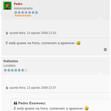
Pedro
Administrador
M
quarta-feira, 13 agosto 2008 21:53
e
n
E está quase na hora, comecem a aparecer.
s
T
a
o
g
p
e
o
RuiSantos
m
Lendário
M
quarta-feira, 13 agosto 2008 22:07
e
n
s
Pedro Escreveu:
a
E está quase na hora, comecem a aparecer.
g