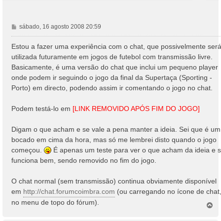
M
sábado, 16 agosto 2008 20:59
e
n
Estou a fazer uma experiência com o chat, que possivelmente ser
s
utilizada futuramente em jogos de futebol com transmissão livre.
a
Basicamente, é uma versão do chat que inclui um pequeno player
g
onde podem ir seguindo o jogo da final da Supertaça (Sporting -
e
Porto) em directo, podendo assim ir comentando o jogo no chat.
m
Podem testá-lo em
[LINK REMOVIDO APÓS FIM DO JOGO]
Digam o que acham e se vale a pena manter a ideia. Sei que é um
bocado em cima da hora, mas só me lembrei disto quando o jogo
começou.
É apenas um teste para ver o que acham da ideia e 
funciona bem, sendo removido no fim do jogo.
O chat normal (sem transmissão) continua obviamente disponível
em
http://chat.forumcoimbra.com
(ou carregando no ícone de chat
no menu de topo do fórum).
T
o
p