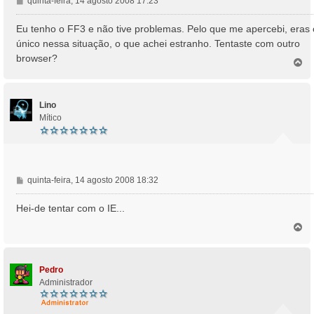
M
quinta-feira, 14 agosto 2008 17:23
e
n
Eu tenho o FF3 e não tive problemas. Pelo que me apercebi, eras 
s
único nessa situação, o que achei estranho. Tentaste com outro
a
browser?
T
g
o
e
p
m
o
Lino
Mítico
M
quinta-feira, 14 agosto 2008 18:32
e
n
Hei-de tentar com o IE...
s
T
a
o
g
p
e
o
m
Pedro
Administrador