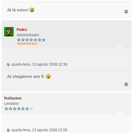
e
m
Já lá estou!
T
o
p
o
Pedro
Administrador
M
quarta-feira, 13 agosto 2008 22:38
e
n
Já chegámos aos 9.
s
T
a
o
g
p
e
o
RuiSantos
m
Lendário
M
quarta-feira, 13 agosto 2008 22:56