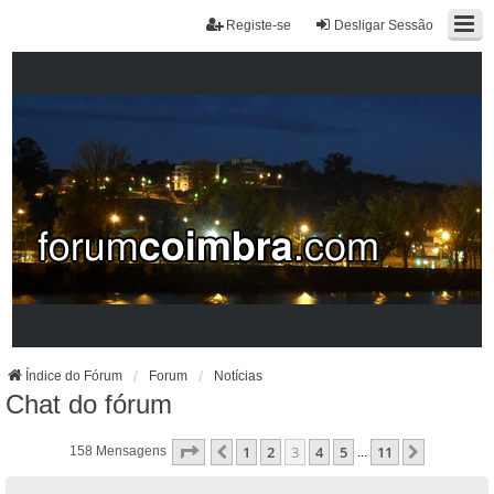
Registe-se
Desligar Sessão
Índice do Fórum
Forum
Notícias
Chat do fórum
Página
3
De
11
1
2
3
4
5
11
Anterior
Próximo
158 Mensagens
...