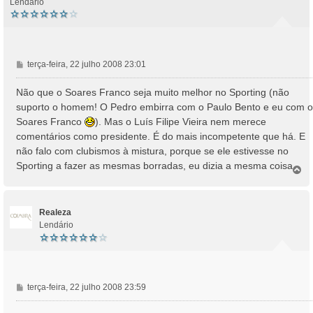
Lendário
M
terça-feira, 22 julho 2008 23:01
e
n
Não que o Soares Franco seja muito melhor no Sporting (não
s
suporto o homem! O Pedro embirra com o Paulo Bento e eu com o
a
Soares Franco
). Mas o Luís Filipe Vieira nem merece
g
comentários como presidente. É do mais incompetente que há. E
e
não falo com clubismos à mistura, porque se ele estivesse no
m
Sporting a fazer as mesmas borradas, eu dizia a mesma coisa.
T
o
p
o
Realeza
Lendário
M
terça-feira, 22 julho 2008 23:59
e
n