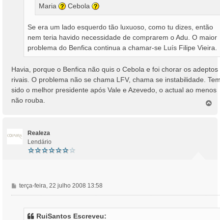
Maria
Cebola
Se era um lado esquerdo tão luxuoso, como tu dizes, então
nem teria havido necessidade de comprarem o Adu. O maior
problema do Benfica continua a chamar-se Luís Filipe Vieira.
Havia, porque o Benfica não quis o Cebola e foi chorar os adeptos
rivais. O problema não se chama LFV, chama se instabilidade. Te
sido o melhor presidente após Vale e Azevedo, o actual ao menos
não rouba.
T
o
p
o
Realeza
Lendário
M
terça-feira, 22 julho 2008 13:58
e
n
s
RuiSantos Escreveu: