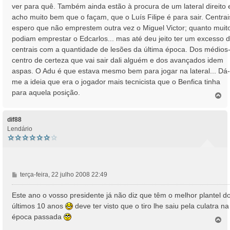
s
ver para quê. Também ainda estão à procura de um lateral direito 
a
acho muito bem que o façam, que o Luís Filipe é para sair. Centrai
g
espero que não emprestem outra vez o Miguel Victor; quanto muit
e
podiam emprestar o Edcarlos... mas até deu jeito ter um excesso 
m
centrais com a quantidade de lesões da última época. Dos médios
centro de certeza que vai sair dali alguém e dos avançados idem
aspas. O Adu é que estava mesmo bem para jogar na lateral... Dá-
me a ideia que era o jogador mais tecnicista que o Benfica tinha
para aquela posição.
T
o
p
o
dif88
Lendário
M
terça-feira, 22 julho 2008 22:49
e
n
Este ano o vosso presidente já não diz que têm o melhor plantel d
s
últimos 10 anos
deve ter visto que o tiro lhe saiu pela culatra na
a
época passada
T
g
o
e