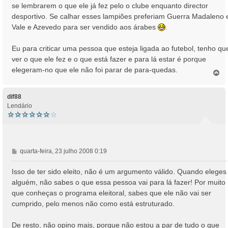
se lembrarem o que ele já fez pelo o clube enquanto director
desportivo. Se calhar esses lampiões preferiam Guerra Madaleno 
Vale e Azevedo para ser vendido aos árabes
.
Eu para criticar uma pessoa que esteja ligada ao futebol, tenho qu
ver o que ele fez e o que está fazer e para lá estar é porque
elegeram-no que ele não foi parar de para-quedas.
T
o
p
o
dif88
Lendário
M
quarta-feira, 23 julho 2008 0:19
e
n
Isso de ter sido eleito, não é um argumento válido. Quando eleges
s
alguém, não sabes o que essa pessoa vai para lá fazer! Por muito
a
que conheças o programa eleitoral, sabes que ele não vai ser
g
cumprido, pelo menos não como está estruturado.
e
m
De resto, não opino mais, porque não estou a par de tudo o que