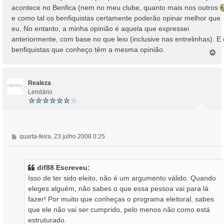
acontece no Benfica (nem no meu clube, quanto mais nos outros
e como tal os benfiquistas certamente poderão opinar melhor que
eu. No entanto, a minha opinião é aquela que expressei
anteriormente, com base no que leio (inclusive nas entrelinhas). E
benfiquistas que conheço têm a mesma opinião.
T
o
p
o
Realeza
Lendário
M
quarta-feira, 23 julho 2008 0:25
e
n
s
dif88 Escreveu:
a
Isso de ter sido eleito, não é um argumento válido. Quando
g
eleges alguém, não sabes o que essa pessoa vai para lá
e
fazer! Por muito que conheças o programa eleitoral, sabes
m
que ele não vai ser cumprido, pelo menos não como está
estruturado.