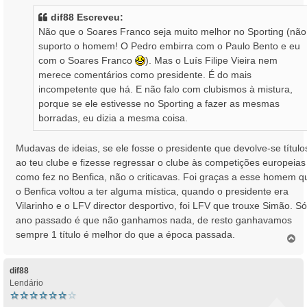
s
dif88 Escreveu:
a
Não que o Soares Franco seja muito melhor no Sporting (não
g
suporto o homem! O Pedro embirra com o Paulo Bento e eu
e
com o Soares Franco
). Mas o Luís Filipe Vieira nem
m
merece comentários como presidente. É do mais
incompetente que há. E não falo com clubismos à mistura,
porque se ele estivesse no Sporting a fazer as mesmas
borradas, eu dizia a mesma coisa.
Mudavas de ideias, se ele fosse o presidente que devolve-se título
ao teu clube e fizesse regressar o clube às competições europeias
como fez no Benfica, não o criticavas. Foi graças a esse homem q
o Benfica voltou a ter alguma mística, quando o presidente era
Vilarinho e o LFV director desportivo, foi LFV que trouxe Simão. Só
ano passado é que não ganhamos nada, de resto ganhavamos
sempre 1 título é melhor do que a época passada.
T
o
p
o
dif88
Lendário