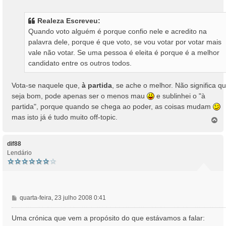
n
s
Realeza Escreveu:
a
Quando voto alguém é porque confio nele e acredito na
g
palavra dele, porque é que voto, se vou votar por votar mais
e
vale não votar. Se uma pessoa é eleita é porque é a melhor
m
candidato entre os outros todos.
Vota-se naquele que,
à partida
, se ache o melhor. Não significa q
seja bom, pode apenas ser o menos mau
e sublinhei o "à
partida", porque quando se chega ao poder, as coisas mudam
mas isto já é tudo muito off-topic.
T
o
p
o
dif88
Lendário
M
quarta-feira, 23 julho 2008 0:41
e
n
Uma crónica que vem a propósito do que estávamos a falar:
s