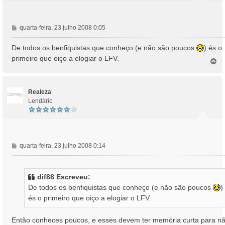
M
quarta-feira, 23 julho 2008 0:05
e
n
De todos os benfiquistas que conheço (e não são poucos
) és o
s
primeiro que oiço a elogiar o LFV.
T
a
o
g
p
e
o
m
Realeza
Lendário
M
quarta-feira, 23 julho 2008 0:14
e
n
s
dif88 Escreveu:
a
De todos os benfiquistas que conheço (e não são poucos
)
g
és o primeiro que oiço a elogiar o LFV.
e
m
Então conheces poucos, e esses devem ter memória curta para n