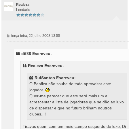
Realeza
Lendário
M
terça-feira, 22 julho 2008 13:55
e
n
s
dif88 Escreveu:
a
g
Realeza Escreveu:
e
m
RuiSantos Escreveu:
O Benfica não soube de todo aproveitar este
jogador.
Quer-me parecer que este será mais um a
acrescentar à lista de jogadores que se dão ao luxo
de dispensar e que no futuro brilham noutros
clubes...!
Tiravas quem com um meio campo esquerdo de luxo, Di