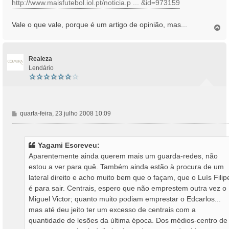
http://www.maisfutebol.iol.pt/noticia.p ... &id=973159
a
g
Vale o que vale, porque é um artigo de opinião, mas...
e
T
o
m
p
o
Realeza
Lendário
M
quarta-feira, 23 julho 2008 10:09
e
n
s
Yagami Escreveu:
a
Aparentemente ainda querem mais um guarda-redes, não
g
estou a ver para quê. Também ainda estão à procura de um
e
lateral direito e acho muito bem que o façam, que o Luís Filip
m
é para sair. Centrais, espero que não emprestem outra vez o
Miguel Victor; quanto muito podiam emprestar o Edcarlos...
mas até deu jeito ter um excesso de centrais com a
quantidade de lesões da última época. Dos médios-centro de