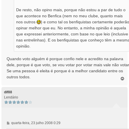
De resto, não opino mais, porque não estou a par de tudo o
que acontece no Benfica (nem no meu clube, quanto mais
nos outros
) e como tal os benfiquistas certamente poderã
opinar melhor que eu. No entanto, a minha opinião é aquela
que expressei anteriormente, com base no que leio (inclusive
nas entrelinhas). E os benfiquistas que conheço têm a mesm
opinião.
Quando voto alguém é porque confio nele e acredito na palavra
dele, porque é que voto, se vou votar por votar mais vale não votar
Se uma pessoa é eleita é porque é a melhor candidato entre os
outros todos.
T
o
p
o
dif88
Lendário
M
quarta-feira, 23 julho 2008 0:29
e