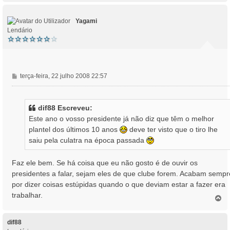
p
m
o
Yagami
Lendário
M
terça-feira, 22 julho 2008 22:57
e
n
s
dif88 Escreveu:
a
Este ano o vosso presidente já não diz que têm o melhor
g
plantel dos últimos 10 anos
deve ter visto que o tiro lhe
e
saiu pela culatra na época passada
m
Faz ele bem. Se há coisa que eu não gosto é de ouvir os
presidentes a falar, sejam eles de que clube forem. Acabam sempr
por dizer coisas estúpidas quando o que deviam estar a fazer era
trabalhar.
T
o
p
o
dif88