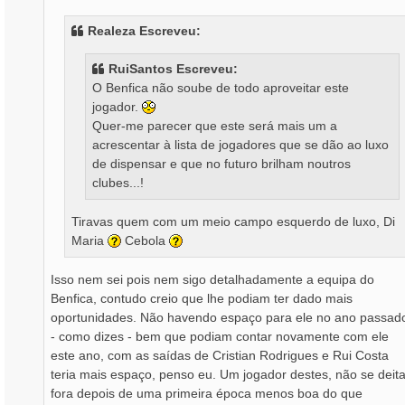
a
g
Realeza Escreveu:
e
m
RuiSantos Escreveu:
O Benfica não soube de todo aproveitar este
jogador.
Quer-me parecer que este será mais um a
acrescentar à lista de jogadores que se dão ao luxo
de dispensar e que no futuro brilham noutros
clubes...!
Tiravas quem com um meio campo esquerdo de luxo, Di
Maria
Cebola
Isso nem sei pois nem sigo detalhadamente a equipa do
Benfica, contudo creio que lhe podiam ter dado mais
oportunidades. Não havendo espaço para ele no ano passad
- como dizes - bem que podiam contar novamente com ele
este ano, com as saídas de Cristian Rodrigues e Rui Costa
teria mais espaço, penso eu. Um jogador destes, não se deit
fora depois de uma primeira época menos boa do que