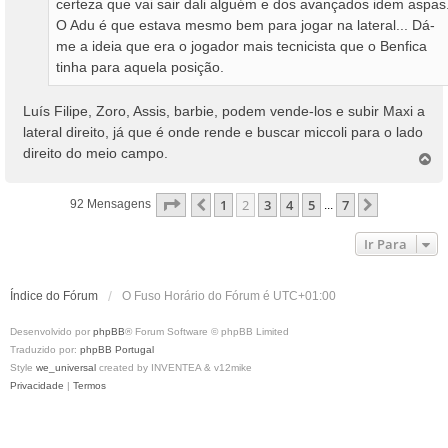
certeza que vai sair dali alguém e dos avançados idem aspas
O Adu é que estava mesmo bem para jogar na lateral... Dá-
me a ideia que era o jogador mais tecnicista que o Benfica
tinha para aquela posição.
Luís Filipe, Zoro, Assis, barbie, podem vende-los e subir Maxi a
lateral direito, já que é onde rende e buscar miccoli para o lado
direito do meio campo.
T
o
p
Página
2
De
7
1
2
3
4
5
7
Anterior
Próximo
92 Mensagens
...
o
Ir Para
Índice do Fórum
O Fuso Horário do Fórum é
UTC+01:00
Desenvolvido por
phpBB
® Forum Software © phpBB Limited
Traduzido por:
phpBB Portugal
Style
we_universal
created by INVENTEA & v12mike
Privacidade
|
Termos