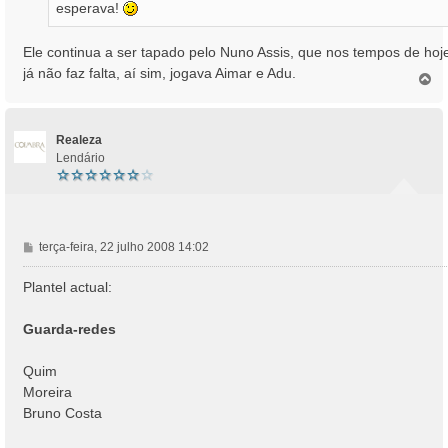
esperava!
Ele continua a ser tapado pelo Nuno Assis, que nos tempos de hoj
já não faz falta, aí sim, jogava Aimar e Adu.
T
o
p
o
Realeza
Lendário
M
terça-feira, 22 julho 2008 14:02
e
n
Plantel actual:
s
a
Guarda-redes
g
e
Quim
m
Moreira
Bruno Costa