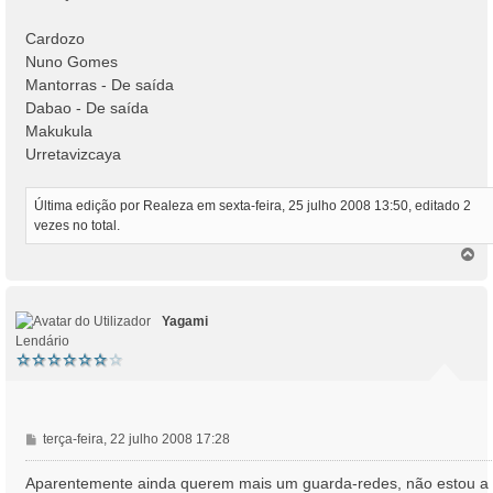
Cardozo
Nuno Gomes
Mantorras - De saída
Dabao - De saída
Makukula
Urretavizcaya
Última edição por
Realeza
em sexta-feira, 25 julho 2008 13:50, editado 2
vezes no total.
T
o
p
o
Yagami
Lendário
M
terça-feira, 22 julho 2008 17:28
e
n
Aparentemente ainda querem mais um guarda-redes, não estou a