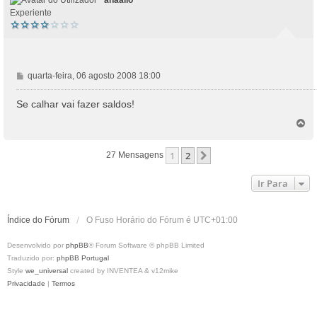
anaallo
Experiente
M
quarta-feira, 06 agosto 2008 18:00
e
n
Se calhar vai fazer saldos!
s
T
a
o
g
p
e
1
2
Próximo
27 Mensagens
o
m
Ir Para
Índice do Fórum
O Fuso Horário do Fórum é
UTC+01:00
Desenvolvido por
phpBB
® Forum Software © phpBB Limited
Traduzido por:
phpBB Portugal
Style
we_universal
created by INVENTEA & v12mike
Privacidade
|
Termos