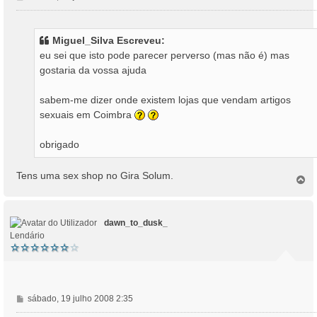
e
n
s
Miguel_Silva Escreveu:
a
eu sei que isto pode parecer perverso (mas não é) mas
g
gostaria da vossa ajuda
e
m
sabem-me dizer onde existem lojas que vendam artigos
sexuais em Coimbra
obrigado
Tens uma sex shop no Gira Solum.
T
o
p
o
dawn_to_dusk_
Lendário
M
sábado, 19 julho 2008 2:35
e