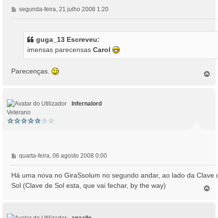
M
segunda-feira, 21 julho 2008 1:20
e
n
s
guga_13 Escreveu:
a
imensas parecensas
Carol
g
e
m
Parecenças.
T
o
p
o
Infernalord
Veterano
M
quarta-feira, 06 agosto 2008 0:00
e
n
Há uma nova no GiraSsolum no segundo andar, ao lado da Clave 
s
Sol (Clave de Sol esta, que vai fechar, by the way)
T
a
o
g
p
e
o
m