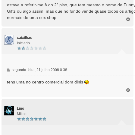
estava a referir-me à do 2º piso, que tem mesmo o nome de Funn
Gifts ou algo assim, mas que no fundo vende quase todos os artig
normais de uma sex shop
T
o
p
o
caixilhas
Iniciado
M
segunda-feira, 21 julho 2008 0:38
e
n
tens uma no centro comercial dom dinis
s
T
a
o
g
p
e
o
m
Lino
Mítico