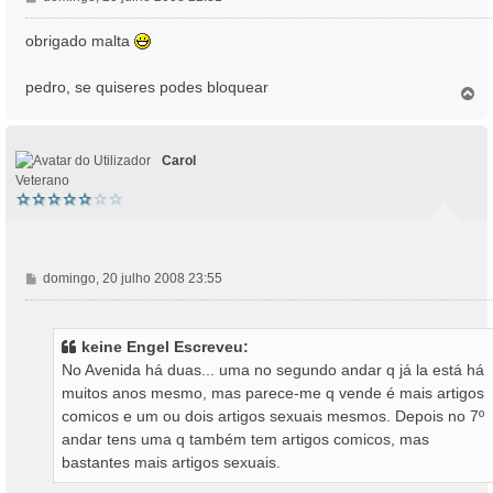
e
n
obrigado malta
s
a
pedro, se quiseres podes bloquear
T
g
o
e
p
m
o
Carol
Veterano
M
domingo, 20 julho 2008 23:55
e
n
s
keine Engel Escreveu:
a
No Avenida há duas... uma no segundo andar q já la está há
g
muitos anos mesmo, mas parece-me q vende é mais artigos
e
comicos e um ou dois artigos sexuais mesmos. Depois no 7º
m
andar tens uma q também tem artigos comicos, mas
bastantes mais artigos sexuais.