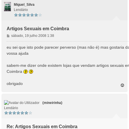
Miguel_Silva
Lendário
Artigos Sexuais em Coimbra
M
sábado, 19 julho 2008 1:38
e
n
eu sei que isto pode parecer perverso (mas não é) mas gostaria d
s
vossa ajuda
a
g
sabem-me dizer onde existem lojas que vendam artigos sexuais e
e
Coimbra
m
obrigado
T
o
p
o
{mineirinha}
Lendário
Re: Artigos Sexuais em Coimbra