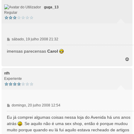
o
guga_13
Regular
M
sábado, 19 julho 2008 21:32
e
n
imensas parecensas
Carol
s
T
a
o
g
p
e
o
nfh
m
Experiente
M
domingo, 20 julho 2008 12:54
e
n
Eu já comprei algumas coisas nessa loja do Avenida há uns anos
s
atrás
. Se aquilo não é uma sex shop, então é porque mudou
a
muito porque quando eu lá fui aquilo estava recheado de artigos
g