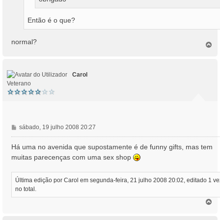
Então é o que?
normal?
T
o
p
o
Carol
Veterano
M
sábado, 19 julho 2008 20:27
e
n
Há uma no avenida que supostamente é de funny gifts, mas tem
s
muitas parecenças com uma sex shop
a
g
e
Última edição por
Carol
em segunda-feira, 21 julho 2008 20:02, editado 1 ve
m
no total.
T
o
p