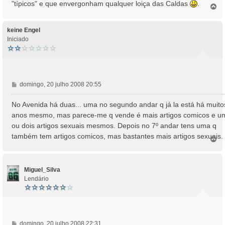
"típicos" e que envergonham qualquer loiça das Caldas
.
e
T
o
m
p
o
keine Engel
Iniciado
M
domingo, 20 julho 2008 20:55
e
n
No Avenida há duas... uma no segundo andar q já la está há muito
s
anos mesmo, mas parece-me q vende é mais artigos comicos e u
a
ou dois artigos sexuais mesmos. Depois no 7º andar tens uma q
g
também tem artigos comicos, mas bastantes mais artigos sexuais.
e
T
o
m
p
o
Miguel_Silva
Lendário
M
domingo, 20 julho 2008 22:31