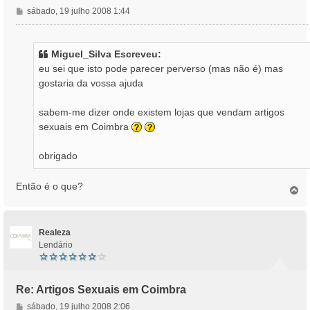
M
sábado, 19 julho 2008 1:44
e
n
s
Miguel_Silva Escreveu:
a
eu sei que isto pode parecer perverso (mas não é) mas
g
gostaria da vossa ajuda
e
m
sabem-me dizer onde existem lojas que vendam artigos
sexuais em Coimbra
obrigado
Então é o que?
T
o
p
o
Realeza
Lendário
Re: Artigos Sexuais em Coimbra
M
sábado, 19 julho 2008 2:06