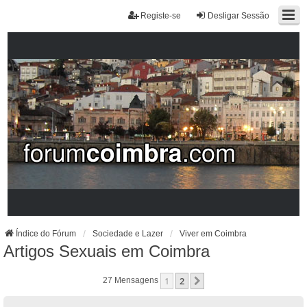
Registe-se
Desligar Sessão
Índice do Fórum
Sociedade e Lazer
Viver em Coimbra
Artigos Sexuais em Coimbra
1
2
Próximo
27 Mensagens