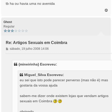
n
tb ha ou havia uma no avenida
s
T
a
o
g
p
e
o
Ghost
m
Regular
Re: Artigos Sexuais em Coimbra
M
sábado, 19 julho 2008 14:06
e
n
s
{mineirinha} Escreveu:
a
g
Miguel_Silva Escreveu:
e
eu sei que isto pode parecer perverso (mas não é) mas
m
gostaria da vossa ajuda
sabem-me dizer onde existem lojas que vendam artigos
sexuais em Coimbra
obrigado