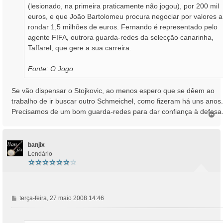
(lesionado, na primeira praticamente não jogou), por 200 mil
euros, e que João Bartolomeu procura negociar por valores a
rondar 1,5 milhões de euros. Fernando é representado pelo
agente FIFA, outrora guarda-redes da selecção canarinha,
Taffarel, que gere a sua carreira.
Fonte: O Jogo
Se vão dispensar o Stojkovic, ao menos espero que se dêem ao
trabalho de ir buscar outro Schmeichel, como fizeram há uns anos.
Precisamos de um bom guarda-redes para dar confiança à defesa
T
o
p
o
banjix
Lendário
M
terça-feira, 27 maio 2008 14:46
e
n