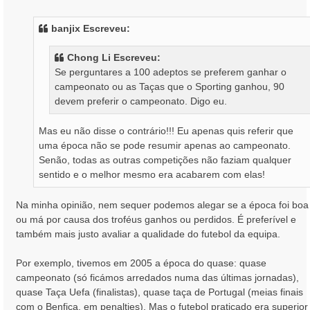
n
s
banjix Escreveu:
a
g
Chong Li Escreveu:
e
Se perguntares a 100 adeptos se preferem ganhar o
m
campeonato ou as Taças que o Sporting ganhou, 90
devem preferir o campeonato. Digo eu.
Mas eu não disse o contrário!!! Eu apenas quis referir que
uma época não se pode resumir apenas ao campeonato.
Senão, todas as outras competições não faziam qualquer
sentido e o melhor mesmo era acabarem com elas!
Na minha opinião, nem sequer podemos alegar se a época foi boa
ou má por causa dos troféus ganhos ou perdidos. É preferível e
também mais justo avaliar a qualidade do futebol da equipa.
Por exemplo, tivemos em 2005 a época do quase: quase
campeonato (só ficámos arredados numa das últimas jornadas),
quase Taça Uefa (finalistas), quase taça de Portugal (meias finais
com o Benfica, em penalties). Mas o futebol praticado era superior