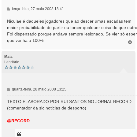
M
terça-feira, 27 maio 2008 18:41
e
n
Niculae é daqueles jogadores que ao descer umas escadas tem
s
maior probabilidade de partir ou torcer qualquer coisa do que outro
a
Foi dispensado porque andava sempre lesionado. Se vier só espe
g
que venha a 100%.
e
T
o
m
p
o
Maia
Lendário
M
quarta-feira, 28 maio 2008 13:25
e
n
TEXTO ELABORADO POR RUI SANTOS NO JORNAL RECORD
s
(comentador da sic noticias de desporto)
a
g
@RECORD
e
m