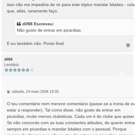
isso não me impediria de vir para este tópico mandar bitaites - coi
que, aliás, raramente faço.
dif88 Escreveu:
Não gosto de entrar em picardias.
E eu também não. Ponto final.
T
o
p
o
dif88
Lendário
M
sábado, 24 maio 2008 19:30
e
n
O teu comentário nem merece comentário (passe-se a ironia de e
s
estar a responder). Tal como disse, não gosto de entrar em
a
picardias, muito menos clubisticas. Cada um é do clube que quiser
g
Só não concordo com as tuas constantes atitudes, de querer entra
e
sempre em picardias e mandar bitaites com o pessoal. Porque
m