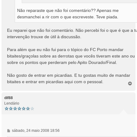
Não reparaste que não foi comentário?? Apenas me
desmanchei a rir com o que escreveste. Teve piada.
Eu reparei que não foi comentário. Não percebi foi o que é que a t
intervenção trouxe de útil à discussão.
Para além que eu não fui para o tópico do FC Porto mandar
bitaites/graçolas sobre as derrotas que vocês tiveram este ano ou
sobre os pontos que perderam pelo Apito Dourado/Final.
Não gosto de entrar em picardias. E tu gostas muito de mandar
bitaites e entrar em picardias aqui com o pessoal.
T
o
p
o
dif88
Lendário
M
sábado, 24 maio 2008 18:56
e