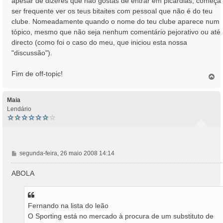
apesar de dizeres que não gostas de entrar em picardias, começa
ser frequente ver os teus bitaites com pessoal que não é do teu
clube. Nomeadamente quando o nome do teu clube aparece num
tópico, mesmo que não seja nenhum comentário pejorativo ou até
directo (como foi o caso do meu, que iniciou esta nossa
"discussão").
Fim de off-topic!
T
o
p
o
Maia
Lendário
M
segunda-feira, 26 maio 2008 14:14
e
n
ABOLA
s
a
g
Fernando na lista do leão
e
m
O Sporting está no mercado à procura de um substituto de