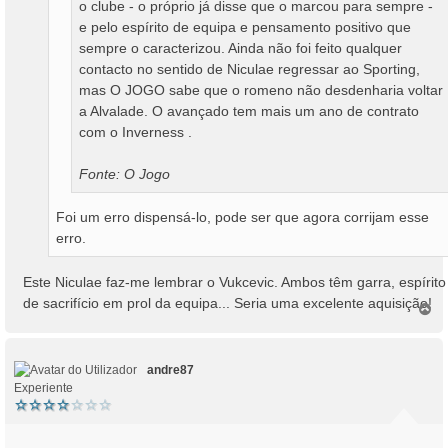
o clube - o próprio já disse que o marcou para sempre -
e pelo espírito de equipa e pensamento positivo que
sempre o caracterizou. Ainda não foi feito qualquer
contacto no sentido de Niculae regressar ao Sporting,
mas O JOGO sabe que o romeno não desdenharia voltar
a Alvalade. O avançado tem mais um ano de contrato
com o Inverness .
Fonte: O Jogo
Foi um erro dispensá-lo, pode ser que agora corrijam esse
erro.
Este Niculae faz-me lembrar o Vukcevic. Ambos têm garra, espírito
de sacrifício em prol da equipa... Seria uma excelente aquisição!
T
o
p
o
andre87
Experiente