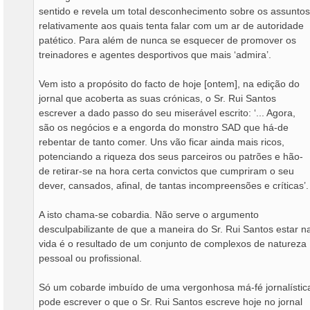
sentido e revela um total desconhecimento sobre os assuntos
relativamente aos quais tenta falar com um ar de autoridade
patético. Para além de nunca se esquecer de promover os
treinadores e agentes desportivos que mais ‘admira’.
Vem isto a propósito do facto de hoje [ontem], na edição do
jornal que acoberta as suas crónicas, o Sr. Rui Santos
escrever a dado passo do seu miserável escrito: ‘... Agora,
são os negócios e a engorda do monstro SAD que há-de
rebentar de tanto comer. Uns vão ficar ainda mais ricos,
potenciando a riqueza dos seus parceiros ou patrões e hão-
de retirar-se na hora certa convictos que cumpriram o seu
dever, cansados, afinal, de tantas incompreensões e críticas’.
A isto chama-se cobardia. Não serve o argumento
desculpabilizante de que a maneira do Sr. Rui Santos estar n
vida é o resultado de um conjunto de complexos de natureza
pessoal ou profissional.
Só um cobarde imbuído de uma vergonhosa má-fé jornalístic
pode escrever o que o Sr. Rui Santos escreve hoje no jornal