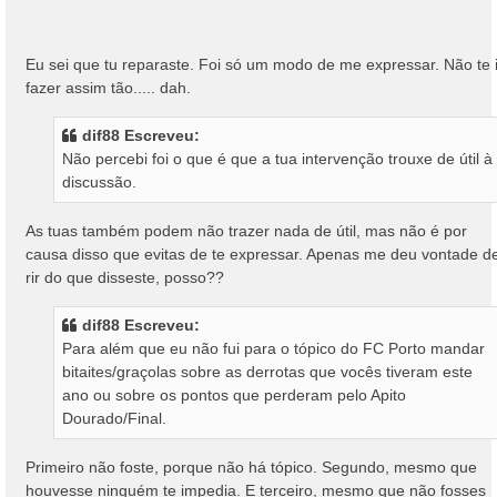
m
Eu sei que tu reparaste. Foi só um modo de me expressar. Não te 
fazer assim tão..... dah.
dif88 Escreveu:
Não percebi foi o que é que a tua intervenção trouxe de útil à
discussão.
As tuas também podem não trazer nada de útil, mas não é por
causa disso que evitas de te expressar. Apenas me deu vontade d
rir do que disseste, posso??
dif88 Escreveu:
Para além que eu não fui para o tópico do FC Porto mandar
bitaites/graçolas sobre as derrotas que vocês tiveram este
ano ou sobre os pontos que perderam pelo Apito
Dourado/Final.
Primeiro não foste, porque não há tópico. Segundo, mesmo que
houvesse ninguém te impedia. E terceiro, mesmo que não fosses