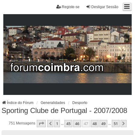
Registe-se
Desligar Sessão
Índice do Fórum
Generalidades
Desporto
Sporting Clube de Portugal - 2007/2008
Página
47
De
51
1
45
46
47
48
49
51
Anterior
Pró
751 Mensagens
...
...