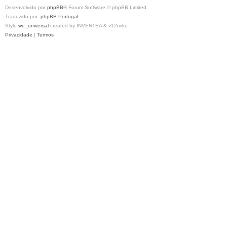
Desenvolvido por
phpBB
® Forum Software © phpBB Limited
Traduzido por:
phpBB Portugal
Style
we_universal
created by INVENTEA & v12mike
Privacidade
|
Termos