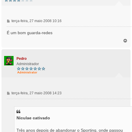
M
terça-feira, 27 maio 2008 10:16
e
n
É um bom guarda-redes
s
T
a
o
g
p
e
o
m
Pedro
Administrador
M
terça-feira, 27 maio 2008 14:23
e
n
s
a
Niculae cativado
g
e
m
Três anos depois de abandonar o Sporting, onde passou