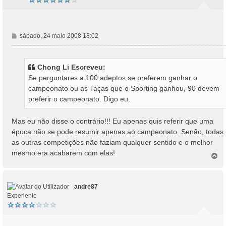
M
sábado, 24 maio 2008 18:02
e
n
s
Chong Li Escreveu:
a
Se perguntares a 100 adeptos se preferem ganhar o
g
campeonato ou as Taças que o Sporting ganhou, 90 devem
e
preferir o campeonato. Digo eu.
m
Mas eu não disse o contrário!!! Eu apenas quis referir que uma
época não se pode resumir apenas ao campeonato. Senão, todas
as outras competições não faziam qualquer sentido e o melhor
mesmo era acabarem com elas!
T
o
p
o
andre87
Experiente