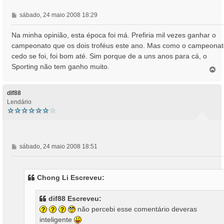
M
sábado, 24 maio 2008 18:29
e
n
Na minha opinião, esta época foi má. Prefiria mil vezes ganhar o
s
campeonato que os dois troféus este ano. Mas como o campeona
a
cedo se foi, foi bom até. Sim porque de a uns anos para cá, o
g
Sporting não tem ganho muito.
e
T
o
m
p
o
dif88
Lendário
M
sábado, 24 maio 2008 18:51
e
n
s
Chong Li Escreveu:
a
g
dif88 Escreveu:
e
não percebi esse comentário deveras
m
inteligente