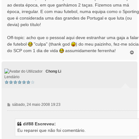
ao desta época, em que ganhámos 2 taças. Fizemos uma má
época, irregular. E com mau futebol, numa equipa como o Sporting
que é considerada uma das grandes de Portugal e que luta (ou
devia) pelo título!
Off-topic: acho que o pessoal aqui deve estranhar uma gaja a falar
de futebol
"culpa" (thank god
) do meu paizinho, fez-me sócia
do SCP com 1 dia de vida
assumidamente ferrenha!
T
o
p
o
Chong Li
Lendário
M
sábado, 24 maio 2008 19:23
e
n
s
dif88 Escreveu:
a
Eu reparei que não foi comentário.
g
e