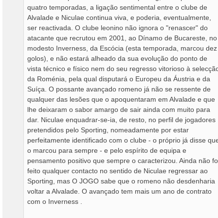
quatro temporadas, a ligação sentimental entre o clube de
Alvalade e Niculae continua viva, e poderia, eventualmente,
ser reactivada. O clube leonino não ignora o "renascer" do
atacante que recrutou em 2001, ao Dínamo de Bucareste, no
modesto Inverness, da Escócia (esta temporada, marcou dez
golos), e não estará alheado da sua evolução do ponto de
vista técnico e físico nem do seu regresso vitorioso à selecçã
da Roménia, pela qual disputará o Europeu da Áustria e da
Suíça. O possante avançado romeno já não se ressente de
qualquer das lesões que o apoquentaram em Alvalade e que
lhe deixaram o sabor amargo de sair ainda com muito para
dar. Niculae enquadrar-se-ia, de resto, no perfil de jogadores
pretendidos pelo Sporting, nomeadamente por estar
perfeitamente identificado com o clube - o próprio já disse qu
o marcou para sempre - e pelo espírito de equipa e
pensamento positivo que sempre o caracterizou. Ainda não fo
feito qualquer contacto no sentido de Niculae regressar ao
Sporting, mas O JOGO sabe que o romeno não desdenharia
voltar a Alvalade. O avançado tem mais um ano de contrato
com o Inverness .