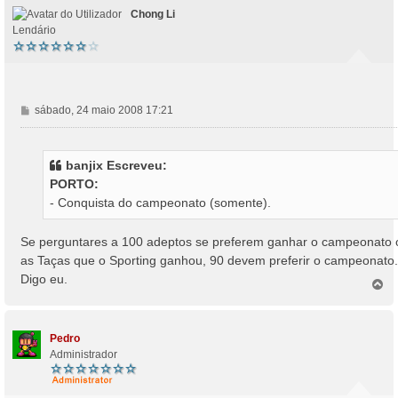
Chong Li
Lendário
M
sábado, 24 maio 2008 17:21
e
n
s
banjix Escreveu:
a
PORTO:
g
- Conquista do campeonato (somente).
e
m
Se perguntares a 100 adeptos se preferem ganhar o campeonato 
as Taças que o Sporting ganhou, 90 devem preferir o campeonato.
Digo eu.
T
o
p
o
Pedro
Administrador