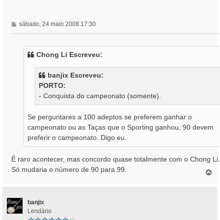
M
sábado, 24 maio 2008 17:30
e
n
s
Chong Li Escreveu:
a
g
banjix Escreveu:
e
PORTO:
m
- Conquista do campeonato (somente).
Se perguntares a 100 adeptos se preferem ganhar o
campeonato ou as Taças que o Sporting ganhou, 90 devem
preferir o campeonato. Digo eu.
É raro acontecer, mas concordo quase totalmente com o Chong Li.
Só mudaria o número de 90 para 99.
T
o
p
o
banjix
Lendário