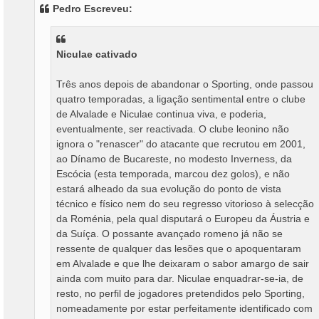
s
Pedro Escreveu:
a
g
e
m
Niculae cativado
Três anos depois de abandonar o Sporting, onde passou
quatro temporadas, a ligação sentimental entre o clube
de Alvalade e Niculae continua viva, e poderia,
eventualmente, ser reactivada. O clube leonino não
ignora o "renascer" do atacante que recrutou em 2001,
ao Dínamo de Bucareste, no modesto Inverness, da
Escócia (esta temporada, marcou dez golos), e não
estará alheado da sua evolução do ponto de vista
técnico e físico nem do seu regresso vitorioso à selecção
da Roménia, pela qual disputará o Europeu da Áustria e
da Suíça. O possante avançado romeno já não se
ressente de qualquer das lesões que o apoquentaram
em Alvalade e que lhe deixaram o sabor amargo de sair
ainda com muito para dar. Niculae enquadrar-se-ia, de
resto, no perfil de jogadores pretendidos pelo Sporting,
nomeadamente por estar perfeitamente identificado com