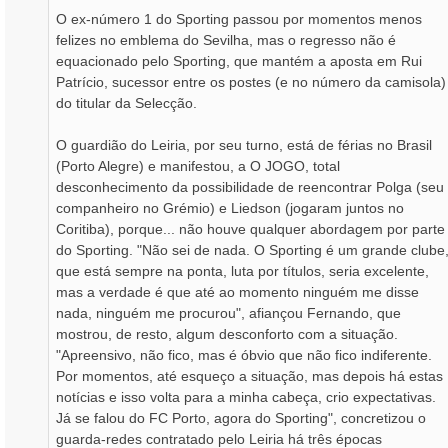
O ex-número 1 do Sporting passou por momentos menos
felizes no emblema do Sevilha, mas o regresso não é
equacionado pelo Sporting, que mantém a aposta em Rui
Patrício, sucessor entre os postes (e no número da camisola)
do titular da Selecção.
O guardião do Leiria, por seu turno, está de férias no Brasil
(Porto Alegre) e manifestou, a O JOGO, total
desconhecimento da possibilidade de reencontrar Polga (seu
companheiro no Grémio) e Liedson (jogaram juntos no
Coritiba), porque... não houve qualquer abordagem por parte
do Sporting. "Não sei de nada. O Sporting é um grande clube
que está sempre na ponta, luta por títulos, seria excelente,
mas a verdade é que até ao momento ninguém me disse
nada, ninguém me procurou", afiançou Fernando, que
mostrou, de resto, algum desconforto com a situação.
"Apreensivo, não fico, mas é óbvio que não fico indiferente.
Por momentos, até esqueço a situação, mas depois há estas
notícias e isso volta para a minha cabeça, crio expectativas.
Já se falou do FC Porto, agora do Sporting", concretizou o
guarda-redes contratado pelo Leiria há três épocas