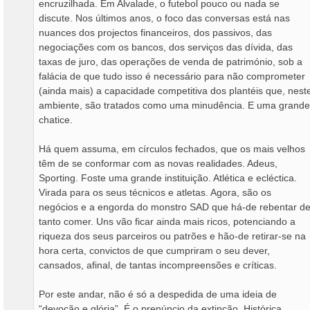
encruzilhada. Em Alvalade, o futebol pouco ou nada se
discute. Nos últimos anos, o foco das conversas está nas
nuances dos projectos financeiros, dos passivos, das
negociações com os bancos, dos serviços das dívida, das
taxas de juro, das operações de venda de património, sob a
falácia de que tudo isso é necessário para não comprometer
(ainda mais) a capacidade competitiva dos plantéis que, nest
ambiente, são tratados como uma minudência. E uma grande
chatice.
Há quem assuma, em círculos fechados, que os mais velhos
têm de se conformar com as novas realidades. Adeus,
Sporting. Foste uma grande instituição. Atlética e ecléctica.
Virada para os seus técnicos e atletas. Agora, são os
negócios e a engorda do monstro SAD que há-de rebentar d
tanto comer. Uns vão ficar ainda mais ricos, potenciando a
riqueza dos seus parceiros ou patrões e hão-de retirar-se na
hora certa, convictos de que cumpriram o seu dever,
cansados, afinal, de tantas incompreensões e críticas.
Por este andar, não é só a despedida de uma ideia de
“devoção e glória”. É o prenúncio da extinção. Histórica.