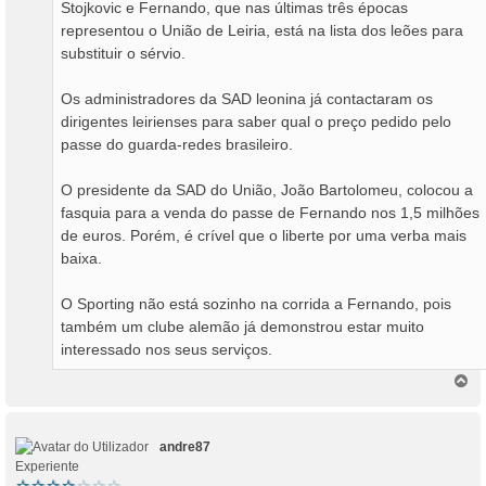
Stojkovic e Fernando, que nas últimas três épocas
representou o União de Leiria, está na lista dos leões para
substituir o sérvio.
Os administradores da SAD leonina já contactaram os
dirigentes leirienses para saber qual o preço pedido pelo
passe do guarda-redes brasileiro.
O presidente da SAD do União, João Bartolomeu, colocou a
fasquia para a venda do passe de Fernando nos 1,5 milhões
de euros. Porém, é crível que o liberte por uma verba mais
baixa.
O Sporting não está sozinho na corrida a Fernando, pois
também um clube alemão já demonstrou estar muito
interessado nos seus serviços.
T
o
p
o
andre87
Experiente