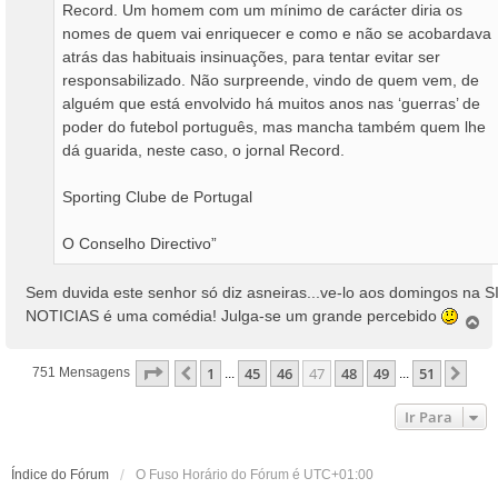
Record. Um homem com um mínimo de carácter diria os
nomes de quem vai enriquecer e como e não se acobardava
atrás das habituais insinuações, para tentar evitar ser
responsabilizado. Não surpreende, vindo de quem vem, de
alguém que está envolvido há muitos anos nas ‘guerras’ de
poder do futebol português, mas mancha também quem lhe
dá guarida, neste caso, o jornal Record.
Sporting Clube de Portugal
O Conselho Directivo”
Sem duvida este senhor só diz asneiras...ve-lo aos domingos na S
NOTICIAS é uma comédia! Julga-se um grande percebido
T
o
p
Página
47
De
51
1
45
46
47
48
49
51
Anterior
Pró
751 Mensagens
...
...
o
Ir Para
Índice do Fórum
O Fuso Horário do Fórum é
UTC+01:00