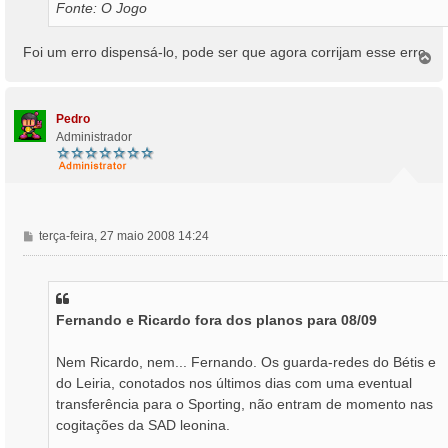
Fonte: O Jogo
Foi um erro dispensá-lo, pode ser que agora corrijam esse erro.
T
o
p
o
Pedro
Administrador
M
terça-feira, 27 maio 2008 14:24
e
n
s
a
Fernando e Ricardo fora dos planos para 08/09
g
e
m
Nem Ricardo, nem... Fernando. Os guarda-redes do Bétis e
do Leiria, conotados nos últimos dias com uma eventual
transferência para o Sporting, não entram de momento nas
cogitações da SAD leonina.