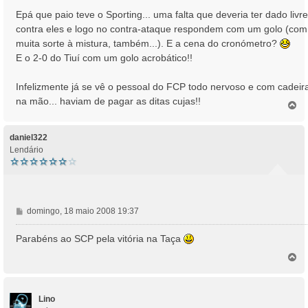
g
Epá que paio teve o Sporting... uma falta que deveria ter dado livre
e
contra eles e logo no contra-ataque respondem com um golo (com
m
muita sorte à mistura, também...). E a cena do cronómetro?
E o 2-0 do Tiuí com um golo acrobático!!
Infelizmente já se vê o pessoal do FCP todo nervoso e com cadeir
na mão... haviam de pagar as ditas cujas!!
T
o
p
o
daniel322
Lendário
M
domingo, 18 maio 2008 19:37
e
n
Parabéns ao SCP pela vitória na Taça
s
T
a
o
g
p
e
o
m
Lino