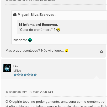
e
n
s
Miguel_Silva Escreveu:
a
g
Infernalord Escreveu:
e
"Cena do cronómetro" ?
m
hilariante
Mas o que aconteceu? Não vi o jogo...
T
o
p
o
Lino
Mítico
M
segunda-feira, 19 maio 2008 13:11
e
n
O Olegário teve, no prolongamento, uma cena com o cronómetro..
s
já não sabia quanto faltava para o intervalo, depois os colegas lá l