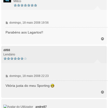
Mítico
M
domingo, 18 maio 2008 19:56
e
n
Parabéns aos Lagartos!!
s
T
a
o
g
p
e
o
dif88
m
Lendário
M
domingo, 18 maio 2008 22:23
e
n
Vitória justa do meu Sporting
s
T
a
o
g
p
e
o
m
andre87