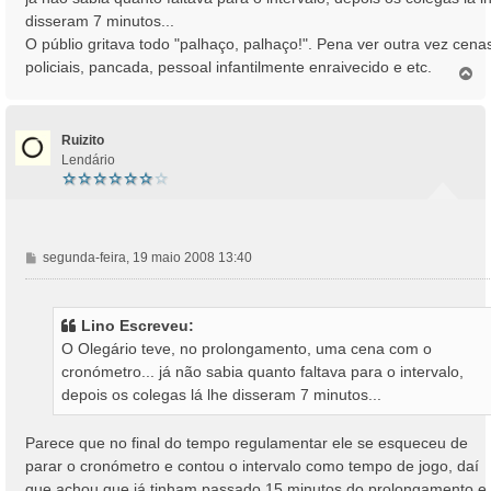
a
disseram 7 minutos...
g
O públio gritava todo "palhaço, palhaço!". Pena ver outra vez cena
e
policiais, pancada, pessoal infantilmente enraivecido e etc.
m
T
o
p
o
Ruizito
Lendário
M
segunda-feira, 19 maio 2008 13:40
e
n
s
Lino Escreveu:
a
O Olegário teve, no prolongamento, uma cena com o
g
cronómetro... já não sabia quanto faltava para o intervalo,
e
depois os colegas lá lhe disseram 7 minutos...
m
Parece que no final do tempo regulamentar ele se esqueceu de
parar o cronómetro e contou o intervalo como tempo de jogo, daí
que achou que já tinham passado 15 minutos do prolongamento e