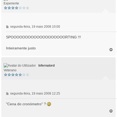
Experiente
M
segunda-feira, 19 maio 2008 10:00
e
n
SPOOOOOOOOOOOOOOOOOOORTING !!!
s
a
Inteiramente justo
T
g
o
e
p
m
o
Infernalord
Veterano
M
segunda-feira, 19 maio 2008 12:25
e
n
"Cena do cronómetro" ?
s
T
a
o
g