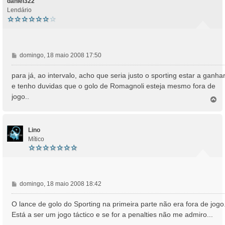
daniel322
Lendário
M
domingo, 18 maio 2008 17:50
e
n
para já, ao intervalo, acho que seria justo o sporting estar a ganhar
s
e tenho duvidas que o golo de Romagnoli esteja mesmo fora de
a
jogo..
T
g
o
e
p
m
o
Lino
Mítico
M
domingo, 18 maio 2008 18:42
e
n
O lance de golo do Sporting na primeira parte não era fora de jogo.
s
Está a ser um jogo táctico e se for a penalties não me admiro...
a