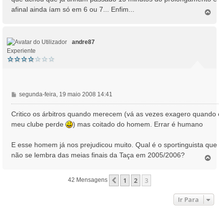
afinal ainda íam só em 6 ou 7... Enfim...
T
o
p
o
andre87
Experiente
M
segunda-feira, 19 maio 2008 14:41
e
n
Critico os árbitros quando merecem (vá as vezes exagero quando 
s
meu clube perde
) mas coitado do homem. Errar é humano
a
g
E esse homem já nos prejudicou muito. Qual é o sportinguista que
e
não se lembra das meias finais da Taça em 2005/2006?
m
T
o
p
1
2
3
Anterior
42 Mensagens
o
Ir Para