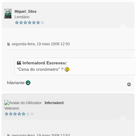
p
e
o
m
Miguel_Silva
Lendário
M
segunda-feira, 19 maio 2008 12:50
e
n
s
Infernalord Escreveu:
a
"Cena do cronómetro" ?
g
e
m
hilariante
T
o
p
o
Infernalord
Veterano
M
segunda-feira, 19 maio 2008 12:53