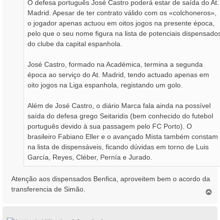
O defesa português José Castro poderá estar de saída do At.
e
m
Madrid. Apesar de ter contrato válido com os «colchoneros»,
o jogador apenas actuou em oitos jogos na presente época,
pelo que o seu nome figura na lista de potenciais dispensado
do clube da capital espanhola.
José Castro, formado na Académica, termina a segunda
época ao serviço do At. Madrid, tendo actuado apenas em
oito jogos na Liga espanhola, registando um golo.
Além de José Castro, o diário Marca fala ainda na possível
saída do defesa grego Seitaridis (bem conhecido do futebol
português devido à sua passagem pelo FC Porto). O
brasileiro Fabiano Eller e o avançado Mista também constam
na lista de dispensáveis, ficando dúvidas em torno de Luis
García, Reyes, Cléber, Pernía e Jurado.
Atenção aos dispensados Benfica, aproveitem bem o acordo da
transferencia de Simão.
T
o
p
o