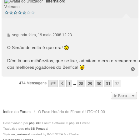
Infernalord
Veterano
M
segunda-feira, 19 maio 2008 12:23
e
n
O Simão de volta é que era!
s
a
Dêm lá uns milhõezitos, que se lixe, admitam o erro e recuperem 
g
dos melhores jogadores do Benfica!
e
T
o
m
p
Página
32
De
32
1
28
29
30
31
32
Anterior
474 Mensagens
...
o
Ir Para
Índice do Fórum
O Fuso Horário do Fórum é
UTC+01:00
Desenvolvido por
phpBB
® Forum Software © phpBB Limited
Traduzido por:
phpBB Portugal
Style
we_universal
created by INVENTEA & v12mike
Privacidade
|
Termos