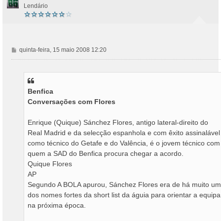
Lendário
M
quinta-feira, 15 maio 2008 12:20
e
n
s
a
Benfica
g
Conversações com Flores
e
m
Enrique (Quique) Sánchez Flores, antigo lateral-direito do
Real Madrid e da selecção espanhola e com êxito assinalável
como técnico do Getafe e do Valência, é o jovem técnico com
quem a SAD do Benfica procura chegar a acordo.
Quique Flores
AP
Segundo A BOLA apurou, Sánchez Flores era de há muito um
dos nomes fortes da short list da águia para orientar a equipa
na próxima época.