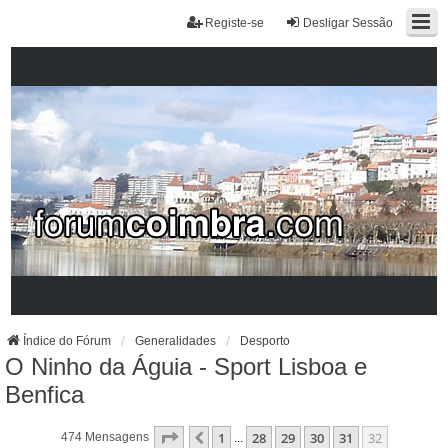
Registe-se
Desligar Sessão
Índice do Fórum
Generalidades
Desporto
O Ninho da Águia - Sport Lisboa e
Benfica
Página
32
De
32
1
28
29
30
31
32
Anterior
474 Mensagens
...