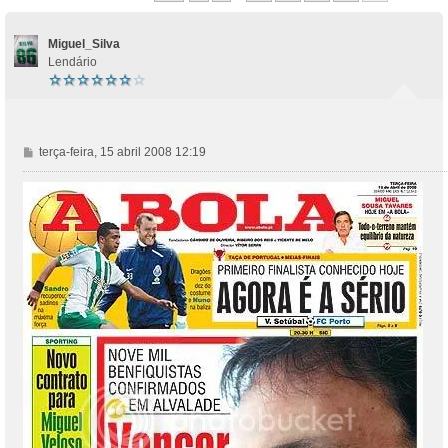
Miguel_Silva
Lendário
M
terça-feira, 15 abril 2008 12:19
e
n
s
a
g
e
m