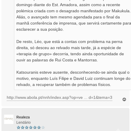
domingo diante do Est. Amadora, assim como a recente
polémica criada com o desagrado manifestado por Makukula.
Aliás, o avançado tem mesmo agendada para o final da
manhã conferência de imprensa, que servirá certamente par
esclarecer a sua posição.
De resto, Léo, que está a contas com problema na perna
direita, só desceu ao relvado mais tarde, já a espécie de
«terapia de grupo» decorria, tendo ainda oportunidade de
ouvir as palavras de Rui Costa e Mantorras.
Katsouranis esteve ausente, desconhecendo-se ainda qual o
motivo, enquanto Luís Filipe e David Luiz continuam longe do
relvado, a recuperar também de problemas físicos.
http://www.abola.pt/nnh/index.asp?op=ve ... d=1&tema=3
T
o
p
o
Realeza
Lendário