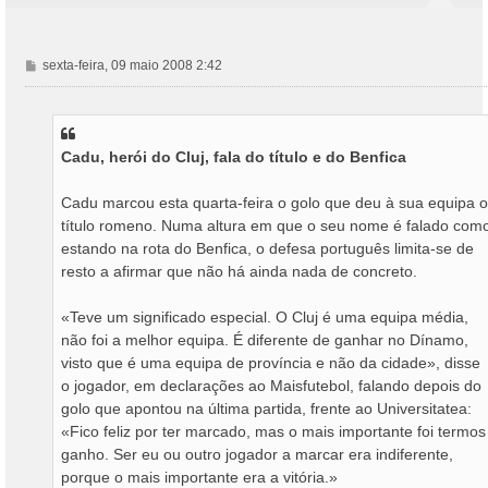
M
sexta-feira, 09 maio 2008 2:42
e
n
s
a
Cadu, herói do Cluj, fala do título e do Benfica
g
e
m
Cadu marcou esta quarta-feira o golo que deu à sua equipa o
título romeno. Numa altura em que o seu nome é falado com
estando na rota do Benfica, o defesa português limita-se de
resto a afirmar que não há ainda nada de concreto.
«Teve um significado especial. O Cluj é uma equipa média,
não foi a melhor equipa. É diferente de ganhar no Dínamo,
visto que é uma equipa de província e não da cidade», disse
o jogador, em declarações ao Maisfutebol, falando depois do
golo que apontou na última partida, frente ao Universitatea:
«Fico feliz por ter marcado, mas o mais importante foi termos
ganho. Ser eu ou outro jogador a marcar era indiferente,
porque o mais importante era a vitória.»