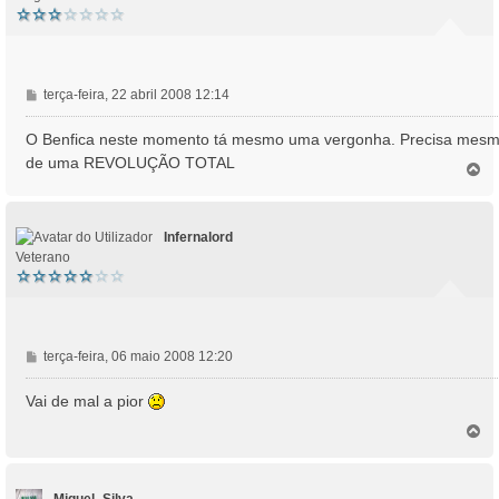
M
terça-feira, 22 abril 2008 12:14
e
n
O Benfica neste momento tá mesmo uma vergonha. Precisa mes
s
de uma REVOLUÇÃO TOTAL
T
a
o
g
p
e
o
m
Infernalord
Veterano
M
terça-feira, 06 maio 2008 12:20
e
n
Vai de mal a pior
s
T
a
o
g
p
e
o
m
Miguel_Silva