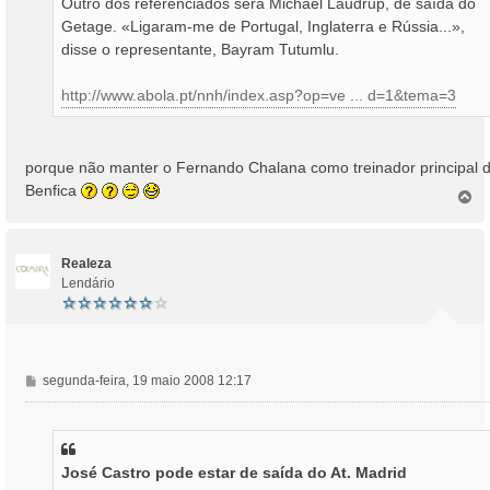
Outro dos referenciados será Michael Laudrup, de saída do
Getage. «Ligaram-me de Portugal, Inglaterra e Rússia...»,
disse o representante, Bayram Tutumlu.
http://www.abola.pt/nnh/index.asp?op=ve ... d=1&tema=3
porque não manter o Fernando Chalana como treinador principal 
Benfica
T
o
p
o
Realeza
Lendário
M
segunda-feira, 19 maio 2008 12:17
e
n
s
a
José Castro pode estar de saída do At. Madrid
g