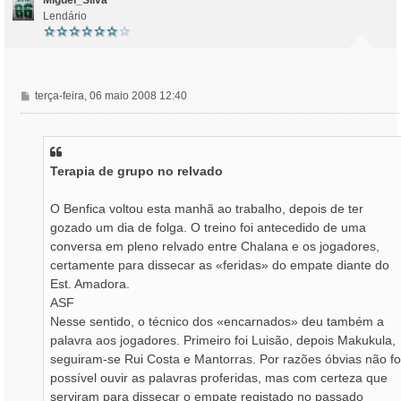
Lendário
M
terça-feira, 06 maio 2008 12:40
e
n
s
a
Terapia de grupo no relvado
g
e
m
O Benfica voltou esta manhã ao trabalho, depois de ter
gozado um dia de folga. O treino foi antecedido de uma
conversa em pleno relvado entre Chalana e os jogadores,
certamente para dissecar as «feridas» do empate diante do
Est. Amadora.
ASF
Nesse sentido, o técnico dos «encarnados» deu também a
palavra aos jogadores. Primeiro foi Luisão, depois Makukula,
seguiram-se Rui Costa e Mantorras. Por razões óbvias não fo
possível ouvir as palavras proferidas, mas com certeza que
serviram para dissecar o empate registado no passado