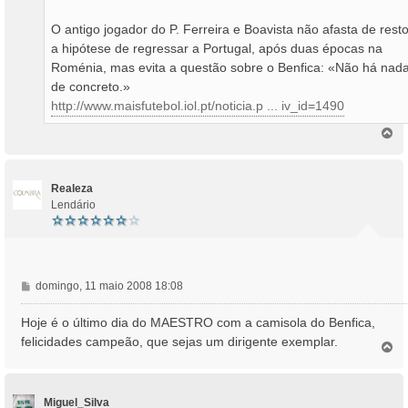
O antigo jogador do P. Ferreira e Boavista não afasta de rest
a hipótese de regressar a Portugal, após duas épocas na
Roménia, mas evita a questão sobre o Benfica: «Não há nad
de concreto.»
http://www.maisfutebol.iol.pt/noticia.p ... iv_id=1490
T
o
p
o
Realeza
Lendário
M
domingo, 11 maio 2008 18:08
e
n
Hoje é o último dia do MAESTRO com a camisola do Benfica,
s
felicidades campeão, que sejas um dirigente exemplar.
T
a
o
g
p
e
o
m
Miguel_Silva