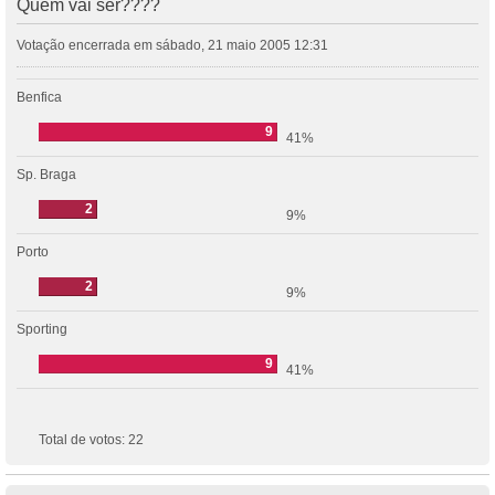
Quem vai ser????
Votação encerrada em sábado, 21 maio 2005 12:31
Benfica
9
41%
Sp. Braga
2
9%
Porto
2
9%
Sporting
9
41%
Total de votos:
22