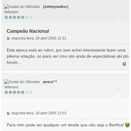
|Johnnywalker|
Veterano
Campeão Nacional
M
segunda-feira, 18 abril 2005 12:31
e
n
Esta epoca está ao rubro, por isso achei interessante fazer uma
s
pikena votação, so para ver cmo isto anda de espectativas aki plo
a
forum....
T
g
o
e
p
m
o
peace^^
Veterano
M
segunda-feira, 18 abril 2005 23:53
e
n
Para mim pode ser qualquer um desde que não seja o Benfica!
s