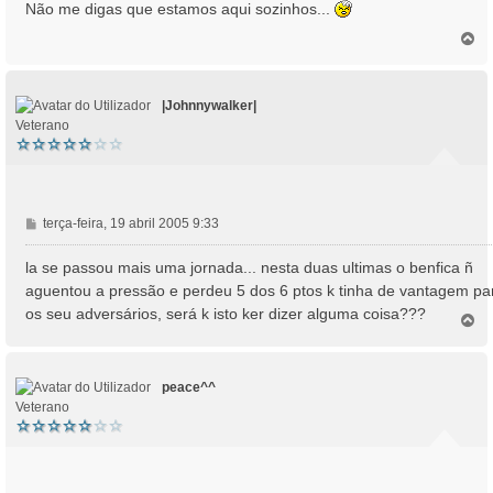
n
Não me digas que estamos aqui sozinhos...
s
T
a
o
g
p
e
o
m
|Johnnywalker|
Veterano
M
terça-feira, 19 abril 2005 9:33
e
n
la se passou mais uma jornada... nesta duas ultimas o benfica ñ
s
aguentou a pressão e perdeu 5 dos 6 ptos k tinha de vantagem pa
a
os seu adversários, será k isto ker dizer alguma coisa???
T
g
o
e
p
m
o
peace^^
Veterano