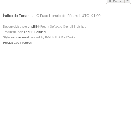
Ir Para
Índice do Fórum
O Fuso Horário do Fórum é
UTC+01:00
Desenvolvido por
phpBB
® Forum Software © phpBB Limited
Traduzido por:
phpBB Portugal
Style
we_universal
created by INVENTEA & v12mike
Privacidade
|
Termos