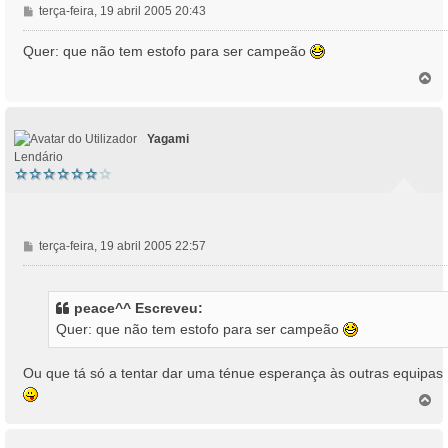
M
terça-feira, 19 abril 2005 20:43
e
n
Quer: que não tem estofo para ser campeão
s
T
a
o
g
p
e
o
m
Yagami
Lendário
M
terça-feira, 19 abril 2005 22:57
e
n
s
peace^^ Escreveu:
a
Quer: que não tem estofo para ser campeão
g
e
m
Ou que tá só a tentar dar uma ténue esperança às outras equipas
T
o
p
o