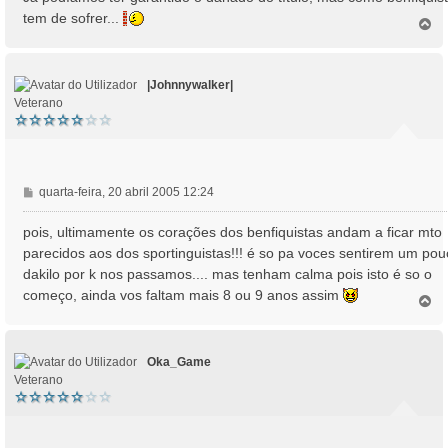
e
tem de sofrer...
m
T
o
p
o
|Johnnywalker|
Veterano
M
quarta-feira, 20 abril 2005 12:24
e
n
pois, ultimamente os corações dos benfiquistas andam a ficar mto
s
parecidos aos dos sportinguistas!!! é so pa voces sentirem um pou
a
dakilo por k nos passamos.... mas tenham calma pois isto é so o
g
começo, ainda vos faltam mais 8 ou 9 anos assim
e
T
o
m
p
o
Oka_Game
Veterano