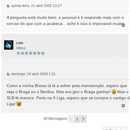
M
quinta-feira, 21 abril 2005 13:27
e
n
A pergunta está muito bem, o pessoal é k responde mais com o
s
corcao do que com a acabeca... acho k isso é impossivel mudar
T
a
o
g
p
e
o
m
Lino
Mítico
M
domingo, 24 abril 2005 1:31
e
n
Como a minha Briosa tá lá a sofrer pela manutenção, espero que
s
seja o Braga ou o Benfica. Mas era giro o Braga ganhar!
Mas o
a
SLB tb merece. Porto na II Liga, espero que se cumpra o castigo d
g
Liga!
e
T
o
m
p
1
2
Próximo
30 Mensagens
o