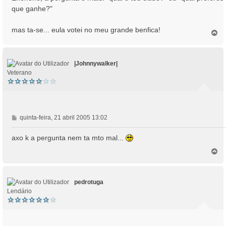
m
que ganhe?"
mas ta-se... eula votei no meu grande benfica!
T
o
p
o
|Johnnywalker|
Veterano
M
quinta-feira, 21 abril 2005 13:02
e
n
axo k a pergunta nem ta mto mal...
s
T
a
o
g
p
e
o
m
pedrotuga
Lendário