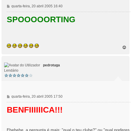
M
quarta-feira, 20 abril 2005 16:40
e
n
SPOOOOORTING
s
a
g
e
m
T
o
p
o
pedrotuga
Lendário
M
quarta-feira, 20 abril 2005 17:50
e
n
BENFIIIIIICA!!!
s
a
g
e
Ehehehe, a pergunta é mais: "qual o teu clube?" ou "qual preferes