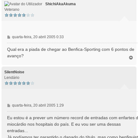
ShichiAkaAkuma
Veterano
M
quarta-feira, 20 abril 2005 0:33
e
n
Qual era a piada de chegar ao Benfica-Sporting com 6 pontos de
s
avanço?
T
a
o
g
p
e
o
SilentNoise
m
Lendário
M
quarta-feira, 20 abril 2005 1:29
e
n
Eu estou é a prever um número record de entradas com enfartes 
s
miocárdio nos hospitais do país. E eu vou ser uma dessas
a
entradas...
g
Já podíamos ter garantido o danado do título, mas como benfiquis