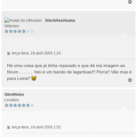
T
a
o
g
p
e
o
m
ShichiAkaAkuma
Veterano
M
terça-feira, 19 abril 2005 1:24
e
n
Há uma coisa que já tinha reparado e que dá má imagem ao
s
fórum............ Isto é um bando de lagartixas!!! Porra!! Vão mas é
a
para Leiria!!
T
g
o
e
p
m
o
SilentNoise
Lendário
M
terça-feira, 19 abril 2005 1:52
e