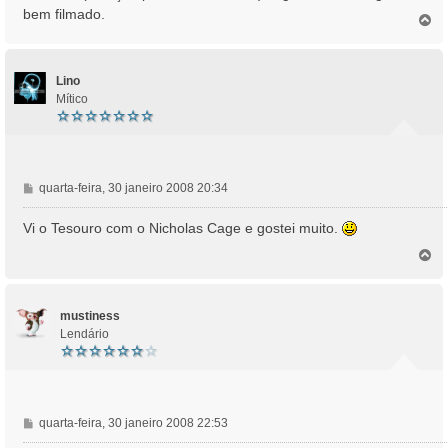
a
bem filmado.
T
g
o
e
p
m
o
Lino
Mítico
M
quarta-feira, 30 janeiro 2008 20:34
e
n
Vi o Tesouro com o Nicholas Cage e gostei muito.
s
T
a
o
g
p
e
o
m
mustiness
Lendário
M
quarta-feira, 30 janeiro 2008 22:53
e