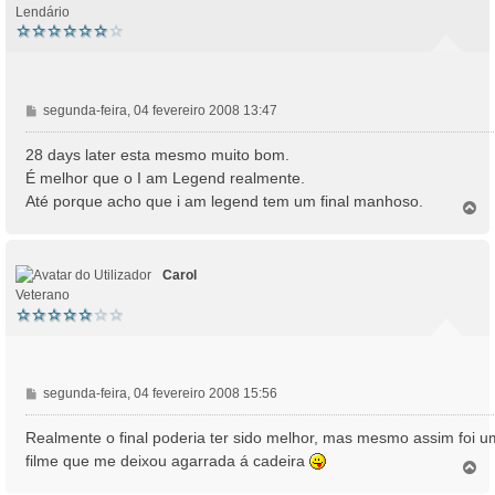
Lendário
M
segunda-feira, 04 fevereiro 2008 13:47
e
n
28 days later esta mesmo muito bom.
s
É melhor que o I am Legend realmente.
a
Até porque acho que i am legend tem um final manhoso.
T
g
o
e
p
m
o
Carol
Veterano
M
segunda-feira, 04 fevereiro 2008 15:56
e
n
Realmente o final poderia ter sido melhor, mas mesmo assim foi u
s
filme que me deixou agarrada á cadeira
T
a
o
g