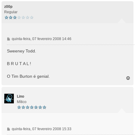
p
e
o
z00p
m
Regular
M
quinta-feira, 07 fevereiro 2008 14:46
e
n
Sweeney Todd.
s
a
B R U T A L !
g
e
O Tim Burton é genial.
m
T
o
p
o
Lino
Mítico
M
quinta-feira, 07 fevereiro 2008 15:33
e