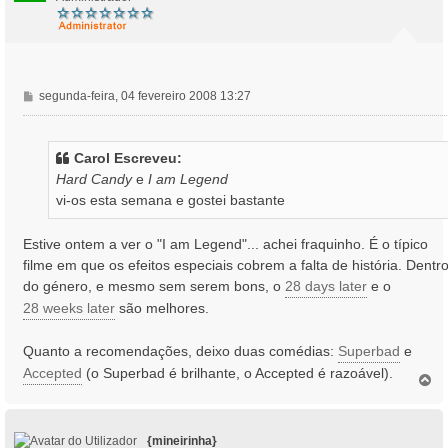
M
segunda-feira, 04 fevereiro 2008 13:27
e
n
s
Carol Escreveu:
a
Hard Candy
e
I am Legend
g
vi-os esta semana e gostei bastante
e
m
Estive ontem a ver o "I am Legend"... achei fraquinho. É o típico
filme em que os efeitos especiais cobrem a falta de história. Dentr
do género, e mesmo sem serem bons, o
28 days later
e o
28 weeks later
são melhores.
Quanto a recomendações, deixo duas comédias:
Superbad
e
Accepted
(o Superbad é brilhante, o Accepted é razoável).
T
o
p
o
{mineirinha}