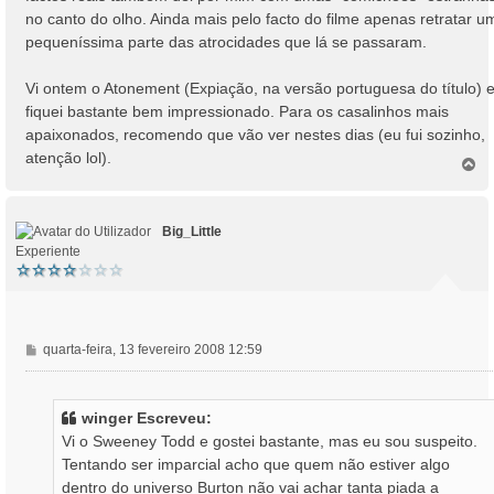
no canto do olho. Ainda mais pelo facto do filme apenas retratar u
pequeníssima parte das atrocidades que lá se passaram.
Vi ontem o Atonement (Expiação, na versão portuguesa do título) 
fiquei bastante bem impressionado. Para os casalinhos mais
apaixonados, recomendo que vão ver nestes dias (eu fui sozinho,
atenção lol).
T
o
p
o
Big_Little
Experiente
M
quarta-feira, 13 fevereiro 2008 12:59
e
n
s
winger Escreveu:
a
Vi o Sweeney Todd e gostei bastante, mas eu sou suspeito.
g
Tentando ser imparcial acho que quem não estiver algo
e
dentro do universo Burton não vai achar tanta piada a
m