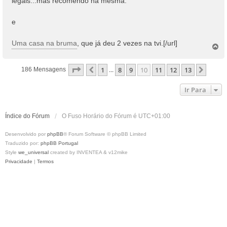
legais...mas recomendo na mesma.
g
e
e
m
Uma casa na bruma
, que já deu 2 vezes na tvi.[/url]
T
o
p
Página
10
De
13
1
8
9
10
11
12
13
Anterior
Próxi
186 Mensagens
...
o
Ir Para
Índice do Fórum
O Fuso Horário do Fórum é
UTC+01:00
Desenvolvido por
phpBB
® Forum Software © phpBB Limited
Traduzido por:
phpBB Portugal
Style
we_universal
created by INVENTEA & v12mike
Privacidade
|
Termos