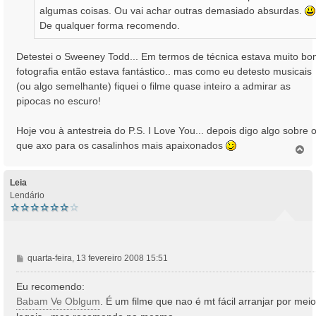
algumas coisas. Ou vai achar outras demasiado absurdas.
De qualquer forma recomendo.
Detestei o Sweeney Todd... Em termos de técnica estava muito bo
fotografia então estava fantástico.. mas como eu detesto musicais
(ou algo semelhante) fiquei o filme quase inteiro a admirar as
pipocas no escuro!
Hoje vou à antestreia do P.S. I Love You... depois digo algo sobre 
que axo para os casalinhos mais apaixonados
T
o
p
o
Leia
Lendário
M
quarta-feira, 13 fevereiro 2008 15:51
e
n
Eu recomendo:
s
Babam Ve Oblgum
. É um filme que nao é mt fácil arranjar por mei
a