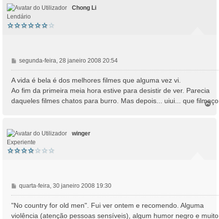
Chong Li
Lendário
M
segunda-feira, 28 janeiro 2008 20:54
e
n
A vida é bela é dos melhores filmes que alguma vez vi.
s
Ao fim da primeira meia hora estive para desistir de ver. Parecia
a
daqueles filmes chatos para burro. Mas depois... uiui... que filmaço
T
g
o
e
p
m
o
winger
Experiente
M
quarta-feira, 30 janeiro 2008 19:30
e
n
"No country for old men". Fui ver ontem e recomendo. Alguma
s
violência (atenção pessoas sensíveis), algum humor negro e muito