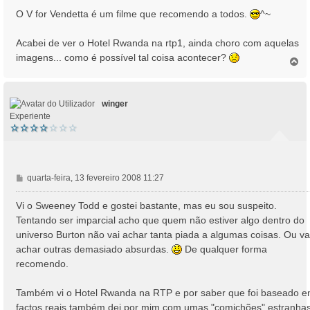
n
O V for Vendetta é um filme que recomendo a todos.
^~
s
a
Acabei de ver o Hotel Rwanda na rtp1, ainda choro com aquelas
g
imagens... como é possível tal coisa acontecer?
e
T
o
m
p
o
winger
Experiente
M
quarta-feira, 13 fevereiro 2008 11:27
e
n
Vi o Sweeney Todd e gostei bastante, mas eu sou suspeito.
s
Tentando ser imparcial acho que quem não estiver algo dentro do
a
universo Burton não vai achar tanta piada a algumas coisas. Ou va
g
achar outras demasiado absurdas.
De qualquer forma
e
recomendo.
m
Também vi o Hotel Rwanda na RTP e por saber que foi baseado 
factos reais também dei por mim com umas "comichões" estranha