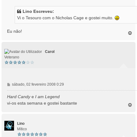
n
s
Lino Escreveu:
a
Vi o Tesouro com o Nicholas Cage e gostei muito.
g
e
m
Eu não!
T
o
p
o
Carol
Veterano
M
sábado, 02 fevereiro 2008 0:29
e
n
Hard Candy
e
I am Legend
s
vi-os esta semana e gostei bastante
T
a
o
g
p
e
o
m
Lino
Mítico