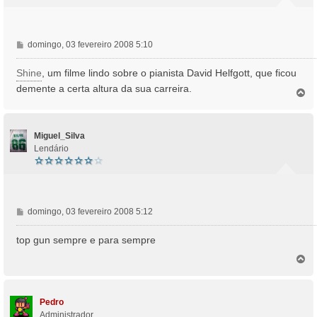
M
domingo, 03 fevereiro 2008 5:10
e
n
Shine
, um filme lindo sobre o pianista David Helfgott, que ficou
s
demente a certa altura da sua carreira.
T
a
o
g
p
e
o
m
Miguel_Silva
Lendário
M
domingo, 03 fevereiro 2008 5:12
e
n
top gun sempre e para sempre
s
T
a
o
g
p
e
o
m
Pedro
Administrador