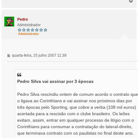
T
a
o
g
p
e
o
m
Pedro
Administrador
M
quarta-feira, 25 julho 2007 11:39
e
n
s
a
Pedro Silva vai assinar por 3 épocas
g
e
m
Pedro Silva rescindiu ontem de comum acordo o contrato que
o ligava ao Corinthians e vai assinar nos próximos dias por
três épocas pelo Sporting, que cobre a verba (108 mil euros)
acertada para a rescisão com o clube brasileiro. Os leões
evitam, assim, entrar em qualquer processo de litígio com o
Corinthians para consumar a contratação do lateral-direito,
que terminava contrato com os paulistas no final deste ano.