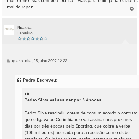
muito lento. Mas com boa técnica." Mais para o fim já não diziam t
a
mal do rapaz.
T
g
o
e
p
m
o
Realeza
Lendário
M
quarta-feira, 25 julho 2007 12:22
e
n
s
Pedro Escreveu:
a
g
e
m
Pedro Silva vai assinar por 3 épocas
Pedro Silva rescindiu ontem de comum acordo o contrato
que o ligava ao Corinthians e vai assinar nos próximos
dias por três épocas pelo Sporting, que cobre a verba
(108 mil euros) acertada para a rescisão com o clube
brasileiro. Os leões evitam, assim, entrar em qualquer