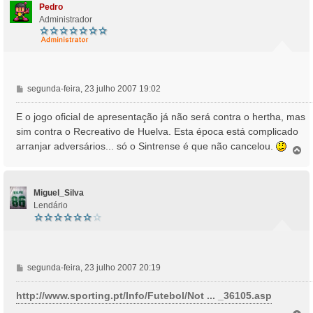
Pedro
Administrador
M
segunda-feira, 23 julho 2007 19:02
e
n
E o jogo oficial de apresentação já não será contra o hertha, mas
s
sim contra o Recreativo de Huelva. Esta época está complicado
a
arranjar adversários... só o Sintrense é que não cancelou.
T
g
o
e
p
m
o
Miguel_Silva
Lendário
M
segunda-feira, 23 julho 2007 20:19
e
n
http://www.sporting.pt/Info/Futebol/Not ... _36105.asp
s