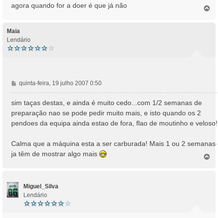
agora quando for a doer é que já não
T
g
o
e
p
m
o
Maia
Lendário
M
quinta-feira, 19 julho 2007 0:50
e
n
sim taças destas, e ainda é muito cedo...com 1/2 semanas de
s
preparação nao se pode pedir muito mais, e isto quando os 2
a
pendoes da equipa ainda estao de fora, flao de moutinho e veloso!
g
e
Calma que a máquina esta a ser carburada! Mais 1 ou 2 semanas
m
ja têm de mostrar algo mais
T
o
p
o
Miguel_Silva
Lendário