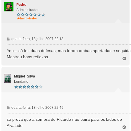
Pedro
Administrador
M
quarta-feira, 18 julho 2007 22:18
e
n
Yep... só fez duas defesas, mas foram ambas apertadas e seguida
s
Mostrou bons reflexos.
T
a
o
g
p
e
o
m
Miguel_Silva
Lendário
M
quarta-feira, 18 julho 2007 22:49
e
n
só prova que a sombra do Ricardo não paira para os lados de
s
Alvalade
T
a