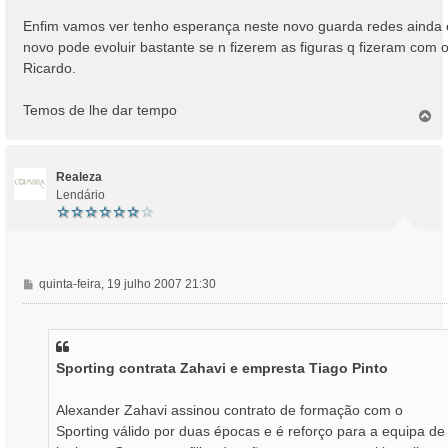
Enfim vamos ver tenho esperança neste novo guarda redes ainda 
novo pode evoluir bastante se n fizerem as figuras q fizeram com 
Ricardo.
Temos de lhe dar tempo
T
o
p
o
Realeza
Lendário
M
quinta-feira, 19 julho 2007 21:30
e
n
s
a
Sporting contrata Zahavi e empresta Tiago Pinto
g
e
m
Alexander Zahavi assinou contrato de formação com o
Sporting válido por duas épocas e é reforço para a equipa de