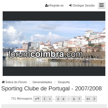
Registe-se
Desligar Sessão
Índice do Fórum
Generalidades
Desporto
Sporting Clube de Portugal - 2007/2008
Página
5
De
51
1
3
4
5
6
7
51
Anterior
Próxi
751 Mensagens
...
...