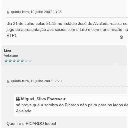
M
quinta-feira, 19 julho 2007 13:36
e
n
dia 21 de Julho pelas 21:15 no Estádio José de Alvalade realiza-se
s
jogo de apresentação aos sócios com o Lille e com transmissão na
a
RTP1
T
g
o
e
p
m
o
Lion
Veterano
M
quinta-feira, 19 julho 2007 17:23
e
n
s
Miguel_Silva Escreveu:
a
só prova que a sombra do Ricardo não paira para os lados d
g
Alvalade
e
m
Quem é o RICARDO looool