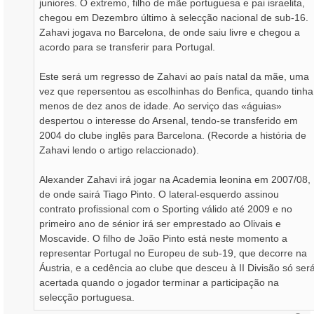
juniores. O extremo, filho de mãe portuguesa e pai israelita,
chegou em Dezembro último à selecção nacional de sub-16.
Zahavi jogava no Barcelona, de onde saiu livre e chegou a
acordo para se transferir para Portugal.
Este será um regresso de Zahavi ao país natal da mãe, uma
vez que repersentou as escolhinhas do Benfica, quando tinha
menos de dez anos de idade. Ao serviço das «águias»
despertou o interesse do Arsenal, tendo-se transferido em
2004 do clube inglês para Barcelona. (Recorde a história de
Zahavi lendo o artigo relaccionado).
Alexander Zahavi irá jogar na Academia leonina em 2007/08,
de onde sairá Tiago Pinto. O lateral-esquerdo assinou
contrato profissional com o Sporting válido até 2009 e no
primeiro ano de sénior irá ser emprestado ao Olivais e
Moscavide. O filho de João Pinto está neste momento a
representar Portugal no Europeu de sub-19, que decorre na
Áustria, e a cedência ao clube que desceu à II Divisão só ser
acertada quando o jogador terminar a participação na
selecção portuguesa.