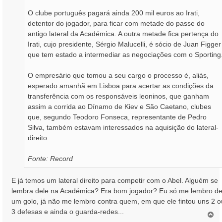
O clube português pagará ainda 200 mil euros ao Irati,
detentor do jogador, para ficar com metade do passe do
antigo lateral da Académica. A outra metade fica pertença do
Irati, cujo presidente, Sérgio Malucelli, é sócio de Juan Figger
que tem estado a intermediar as negociações com o Sporting
O empresário que tomou a seu cargo o processo é, aliás,
esperado amanhã em Lisboa para acertar as condições da
transferência com os responsáveis leoninos, que ganham
assim a corrida ao Dínamo de Kiev e São Caetano, clubes
que, segundo Teodoro Fonseca, representante de Pedro
Silva, também estavam interessados na aquisição do lateral-
direito.
Fonte: Record
E já temos um lateral direito para competir com o Abel. Alguém se
lembra dele na Académica? Era bom jogador? Eu só me lembro d
um golo, já não me lembro contra quem, em que ele fintou uns 2 o
3 defesas e ainda o guarda-redes...
T
o