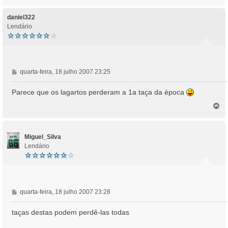
o
g
p
e
o
daniel322
m
Lendário
M
quarta-feira, 18 julho 2007 23:25
e
n
Parece que os lagartos perderam a 1a taça da época
s
T
a
o
g
p
e
o
m
Miguel_Silva
Lendário
M
quarta-feira, 18 julho 2007 23:28
e
n
taças destas podem perdê-las todas
s
a