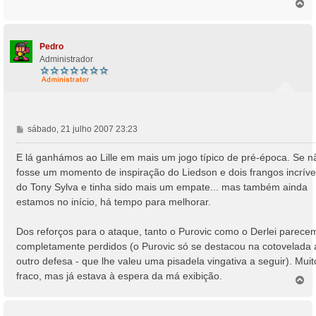
T
o
p
o
Pedro
Administrador
M
sábado, 21 julho 2007 23:23
e
n
E lá ganhámos ao Lille em mais um jogo típico de pré-época. Se n
s
fosse um momento de inspiração do Liedson e dois frangos incríve
a
do Tony Sylva e tinha sido mais um empate... mas também ainda
g
estamos no início, há tempo para melhorar.
e
m
Dos reforços para o ataque, tanto o Purovic como o Derlei parece
completamente perdidos (o Purovic só se destacou na cotovelada 
outro defesa - que lhe valeu uma pisadela vingativa a seguir). Muit
fraco, mas já estava à espera da má exibição.
T
o
p
o