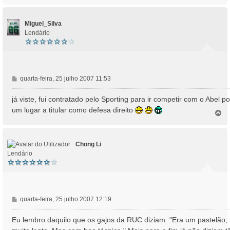
p
o
Miguel_Silva
Lendário
M
quarta-feira, 25 julho 2007 11:53
e
n
já viste, fui contratado pelo Sporting para ir competir com o Abel po
s
um lugar a titular como defesa direito
T
a
o
g
p
e
o
m
Chong Li
Lendário
M
quarta-feira, 25 julho 2007 12:19
e
n
Eu lembro daquilo que os gajos da RUC diziam. "Era um pastelão,
s