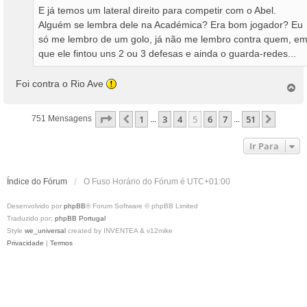
E já temos um lateral direito para competir com o Abel.
Alguém se lembra dele na Académica? Era bom jogador? Eu
só me lembro de um golo, já não me lembro contra quem, e
que ele fintou uns 2 ou 3 defesas e ainda o guarda-redes...
Foi contra o Rio Ave
T
o
p
Página
5
De
51
1
3
4
5
6
7
51
Anterior
Próxi
751 Mensagens
...
...
o
Ir Para
Índice do Fórum
O Fuso Horário do Fórum é
UTC+01:00
Desenvolvido por
phpBB
® Forum Software © phpBB Limited
Traduzido por:
phpBB Portugal
Style
we_universal
created by INVENTEA & v12mike
Privacidade
|
Termos