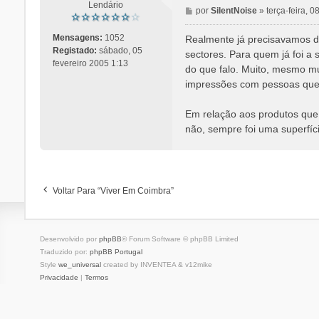
Lendário
M
por
SilentNoise
»
terça-feira, 
e
n
Mensagens:
1052
Realmente já precisavamos de
s
Registado:
sábado, 05
sectores. Para quem já foi a
a
fevereiro 2005 1:13
do que falo. Muito, mesmo m
g
impressões com pessoas que 
e
m
Em relação aos produtos que
não, sempre foi uma superfíci
Voltar Para “Viver Em Coimbra”
Desenvolvido por
phpBB
® Forum Software © phpBB Limited
Traduzido por:
phpBB Portugal
Style
we_universal
created by INVENTEA & v12mike
Privacidade
|
Termos