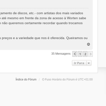
amento de discos, etc.- com artistas dos mais variados
omo até mesmo em frente da zona de acesso à Worten sabe
ue não queremos certamente recordar quando trocamos
 preços e a variedade que nos é oferecida. Queiramos ou
T
o
p
1
2
3
Anterior
35 Mensagens
o
Ir Para
Índice do Fórum
O Fuso Horário do Fórum é
UTC+01:00