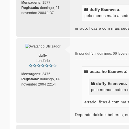
n
Mensagens:
1577
s
Registado:
domingo, 21
duffy Escreveu:
a
novembro 2004 1:37
pelo menos mato a sed
g
e
m
errado, ficas é com mais sed
M
por
duffy
»
domingo, 06 feverei
duffy
e
Lendário
n
s
usaralho Escreveu:
a
Mensagens:
3475
g
Registado:
domingo, 14
duffy Escreveu:
e
novembro 2004 22:54
pelo menos mato a 
m
errado, ficas é com mai
Depende dakilo k beberes, e