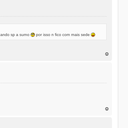
o
, ando sp a sumo
por isso n fico com mais sede
T
o
p
o
T
o
p
o