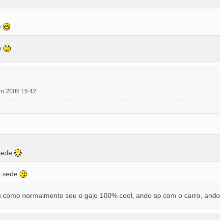
e
e
ro 2005 15:42
sede
s sede
u como normalmente sou o gajo 100% cool, ando sp com o carro, and