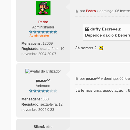
M
por
Pedro
»
domingo, 06 fevere
e
n
Pedro
s
Administrador
duffy Escreveu:
a
Depende dakilo k beber
g
e
Mensagens:
12069
m
Já somos 2.
Registado:
quarta-feira, 10
novembro 2004 20:07
M
por
peace^^
»
domingo, 06 fev
peace^^
e
Veterano
n
Já temos uma associação... 8
s
a
Mensagens:
660
g
Registado:
sexta-feira, 12
e
novembro 2004 0:23
m
SilentNoise