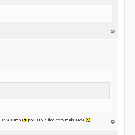
T
o
p
o
o sp a sumo
por isso n fico com mais sede
T
o
p