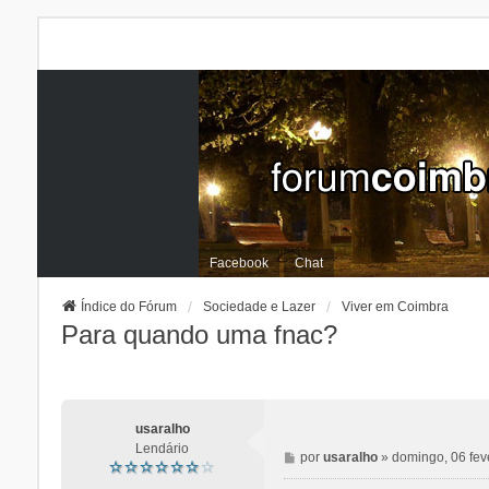
Facebook
Chat
Índice do Fórum
Sociedade e Lazer
Viver em Coimbra
Para quando uma fnac?
usaralho
Lendário
M
por
usaralho
»
domingo, 06 fev
e