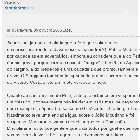
Veterano
M
quarta-feira, 05 outubro 2005 16:46
e
n
Sobre esta jornada há ainda que referir que voltaram os
s
sumaríssimos (onde andavam esses malandros?). Petit e Medeiro
a
por calcadelas em adversários, embora eu considere que a do Peti
g
é mais grave porque correu o risco de "rasgar" o tendão de Aquile
e
do Targino, a do Medeiros é uma calcadela que pronto, também é
m
grave. O Sergipano também foi apanhado por ter escarrado na ca
do Ricardo Costa e isto sim mete verdadeiro nojo...
Quanto ao sumaríssimo do Petit, visto que estamos em vésperas 
um clássico, provavelmente não irá dar em nada mas, se pegarmo
num exemplo da época transacta, no Gil Vicente - Sporting, o Tiag
Nascimento teve uma entrada igual sobre o João Moutinho e foi
suspenso. Mas pronto, vamos acreditar que esta Comissão
Disciplinar é muito boa gente e que trata todos por igual e que nos
vamos livrar de ver o Petit agredir os adversários por duas