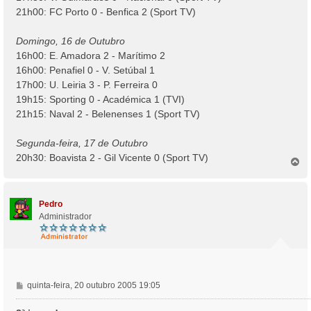
21h00: FC Porto 0 - Benfica 2 (Sport TV)
Domingo, 16 de Outubro
16h00: E. Amadora 2 - Marítimo 2
16h00: Penafiel 0 - V. Setúbal 1
17h00: U. Leiria 3 - P. Ferreira 0
19h15: Sporting 0 - Académica 1 (TVI)
21h15: Naval 2 - Belenenses 1 (Sport TV)
Segunda-feira, 17 de Outubro
20h30: Boavista 2 - Gil Vicente 0 (Sport TV)
T
o
p
o
Pedro
Administrador
M
quinta-feira, 20 outubro 2005 19:05
e
n