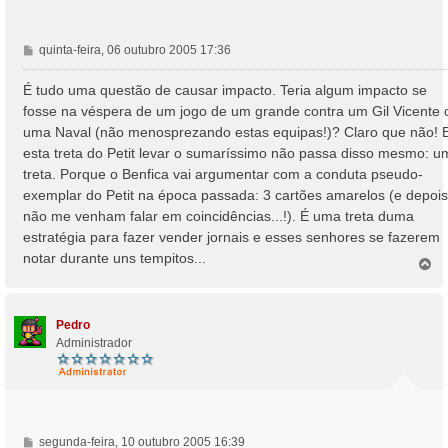
M
quinta-feira, 06 outubro 2005 17:36
e
n
É tudo uma questão de causar impacto. Teria algum impacto se
s
fosse na véspera de um jogo de um grande contra um Gil Vicente 
a
uma Naval (não menosprezando estas equipas!)? Claro que não! 
g
esta treta do Petit levar o sumaríssimo não passa disso mesmo: u
e
treta. Porque o Benfica vai argumentar com a conduta pseudo-
m
exemplar do Petit na época passada: 3 cartões amarelos (e depois
não me venham falar em coincidências...!). É uma treta duma
estratégia para fazer vender jornais e esses senhores se fazerem
notar durante uns tempitos...
T
o
p
o
Pedro
Administrador
M
segunda-feira, 10 outubro 2005 16:39