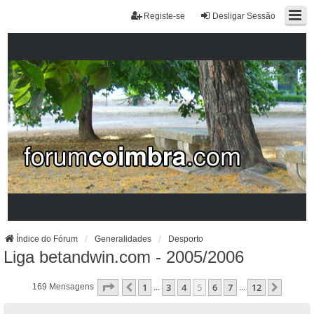
Registe-se
Desligar Sessão
Índice do Fórum
Generalidades
Desporto
Liga betandwin.com - 2005/2006
Página
5
De
12
1
3
4
5
6
7
12
Anterior
Próxi
169 Mensagens
...
...