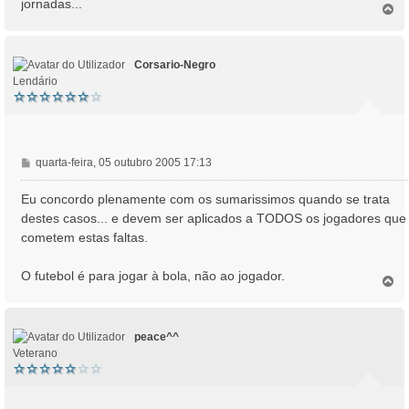
jornadas...
T
o
p
o
Corsario-Negro
Lendário
M
quarta-feira, 05 outubro 2005 17:13
e
n
Eu concordo plenamente com os sumarissimos quando se trata
s
destes casos... e devem ser aplicados a TODOS os jogadores que
a
cometem estas faltas.
g
e
O futebol é para jogar à bola, não ao jogador.
m
T
o
p
o
peace^^
Veterano