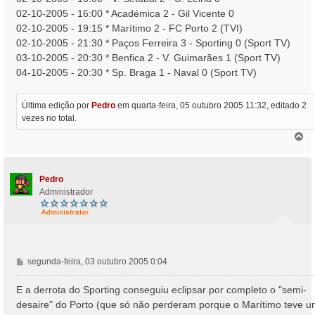
02-10-2005 - 16:00 * Académica 2 - Gil Vicente 0
02-10-2005 - 19:15 * Marítimo 2 - FC Porto 2 (TVI)
02-10-2005 - 21:30 * Paços Ferreira 3 - Sporting 0 (Sport TV)
03-10-2005 - 20:30 * Benfica 2 - V. Guimarães 1 (Sport TV)
04-10-2005 - 20:30 * Sp. Braga 1 - Naval 0 (Sport TV)
Última edição por
Pedro
em quarta-feira, 05 outubro 2005 11:32, editado 2
vezes no total.
T
o
p
o
Pedro
Administrador
M
segunda-feira, 03 outubro 2005 0:04
e
n
E a derrota do Sporting conseguiu eclipsar por completo o "semi-
s
desaire" do Porto (que só não perderam porque o Marítimo teve 
a