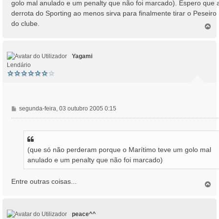
golo mal anulado e um penalty que não foi marcado). Espero que 
g
derrota do Sporting ao menos sirva para finalmente tirar o Peseiro
e
do clube.
m
T
o
p
o
Yagami
Lendário
M
segunda-feira, 03 outubro 2005 0:15
e
n
s
a
(que só não perderam porque o Marítimo teve um golo mal
g
anulado e um penalty que não foi marcado)
e
m
Entre outras coisas...
T
o
p
o
peace^^