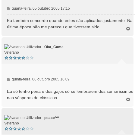
M
quarta-feira, 05 outubro 2005 17:15
e
n
Eu também concordo quando estes são aplicados justamente. Na
s
última época não me pareceu que tivessem sido...
T
a
o
g
p
e
o
m
Oka_Game
Veterano
M
quinta-feira, 06 outubro 2005 16:09
e
n
Eu só tenho pena é dos gajos só se lembrarem dos sumaríssimos
s
nas vésperas de clássicos...
T
a
o
g
p
e
o
m
peace^^
Veterano