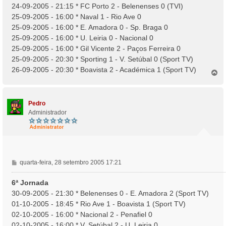
24-09-2005 - 21:15 * FC Porto 2 - Belenenses 0 (TVI)
e
25-09-2005 - 16:00 * Naval 1 - Rio Ave 0
m
25-09-2005 - 16:00 * E. Amadora 0 - Sp. Braga 0
25-09-2005 - 16:00 * U. Leiria 0 - Nacional 0
25-09-2005 - 16:00 * Gil Vicente 2 - Paços Ferreira 0
25-09-2005 - 20:30 * Sporting 1 - V. Setúbal 0 (Sport TV)
26-09-2005 - 20:30 * Boavista 2 - Académica 1 (Sport TV)
T
o
p
o
Pedro
Administrador
M
quarta-feira, 28 setembro 2005 17:21
e
n
6ª Jornada
s
30-09-2005 - 21:30 * Belenenses 0 - E. Amadora 2 (Sport TV)
a
01-10-2005 - 18:45 * Rio Ave 1 - Boavista 1 (Sport TV)
g
02-10-2005 - 16:00 * Nacional 2 - Penafiel 0
e
02-10-2005 - 16:00 * V. Setúbal 2 - U. Leiria 0
m