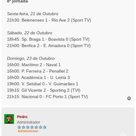
8ª jornada
s
a
Sexta-feira, 21 de Outubro
g
21h30: Belenenses 1 - Rio Ave 2 (Sport TV)
e
m
Sábado, 22 de Outubro
18h45: Sp. Braga 1 - Boavista 0 (Sport TV)
21h00: Benfica 2 - E. Amadora 0 (Sport TV)
Domingo, 23 de Outubro
16h00: Marítimo 2 - Naval 1
16h00: P. Ferreira 2 - Penafiel 2
16h00: Académica 1 - U. Leiria 3
19h00: V. Setúbal 0 - V. Guimarães 1
19h15: Gil Vicente 2 - Sporting 2 (TVI)
21h15: Nacional 0 - FC Porto 1 (Sport TV)
T
o
p
o
Pedro
Administrador