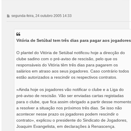
M
segunda-feira, 24 outubro 2005 14:33
e
n
s
a
Vitória de Setúbal tem três dias para pagar aos jogadores
g
e
m
O plantel do Vitória de Setúbal notificou hoje a direcção do
clube sadino com o pré-aviso de rescisão, pelo que os
responsáveis do Vitória têm três dias para pagarem os
salários em atraso aos seus jogadores. Caso contrário todos
estão autorizados a rescindir os respectivos contratos.
«Ainda hoje os jogadores vão notificar o clube e a Liga do
pré-aviso de rescisão. Vão ser enviadas cartas registadas
para o clube, que fica assim obrigado a partir desse moment
a resolver a situação nos próximos três dias. Se isso não
acontecer nesse prazo os jogadores podem rescindir o
contrato», explicou o presidente do Sindicato de Jogadores,
Joaquim Evangelista, em declarações à Renascença.