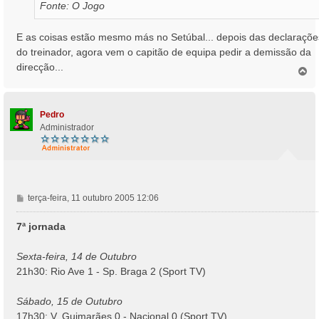
Fonte: O Jogo
E as coisas estão mesmo más no Setúbal... depois das declaraçõe
do treinador, agora vem o capitão de equipa pedir a demissão da
direcção...
T
o
p
o
Pedro
Administrador
M
terça-feira, 11 outubro 2005 12:06
e
n
7ª jornada
s
a
Sexta-feira, 14 de Outubro
g
21h30: Rio Ave 1 - Sp. Braga 2 (Sport TV)
e
m
Sábado, 15 de Outubro
17h30: V. Guimarães 0 - Nacional 0 (Sport TV)