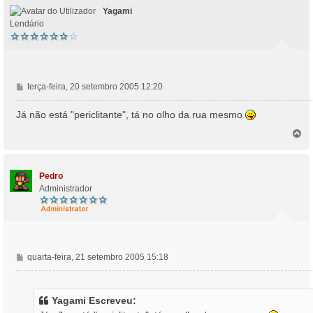
Yagami
Lendário
M
terça-feira, 20 setembro 2005 12:20
e
n
Já não está "periclitante", tá no olho da rua mesmo
s
T
a
o
g
p
e
o
m
Pedro
Administrador
M
quarta-feira, 21 setembro 2005 15:18
e
n
s
Yagami Escreveu:
a