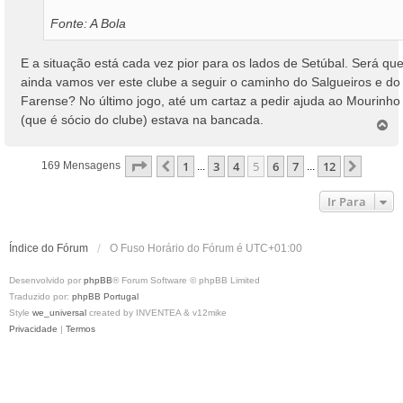
Fonte: A Bola
E a situação está cada vez pior para os lados de Setúbal. Será qu
ainda vamos ver este clube a seguir o caminho do Salgueiros e do
Farense? No último jogo, até um cartaz a pedir ajuda ao Mourinho
(que é sócio do clube) estava na bancada.
T
o
p
Página
5
De
12
1
3
4
5
6
7
12
Anterior
Próxi
169 Mensagens
...
...
o
Ir Para
Índice do Fórum
O Fuso Horário do Fórum é
UTC+01:00
Desenvolvido por
phpBB
® Forum Software © phpBB Limited
Traduzido por:
phpBB Portugal
Style
we_universal
created by INVENTEA & v12mike
Privacidade
|
Termos