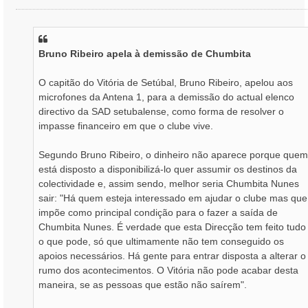
e
n
s
a
Bruno Ribeiro apela à demissão de Chumbita
g
e
m
O capitão do Vitória de Setúbal, Bruno Ribeiro, apelou aos
microfones da Antena 1, para a demissão do actual elenco
directivo da SAD setubalense, como forma de resolver o
impasse financeiro em que o clube vive.
Segundo Bruno Ribeiro, o dinheiro não aparece porque quem
está disposto a disponibilizá-lo quer assumir os destinos da
colectividade e, assim sendo, melhor seria Chumbita Nunes
sair: "Há quem esteja interessado em ajudar o clube mas que
impõe como principal condição para o fazer a saída de
Chumbita Nunes. É verdade que esta Direcção tem feito tudo
o que pode, só que ultimamente não tem conseguido os
apoios necessários. Há gente para entrar disposta a alterar o
rumo dos acontecimentos. O Vitória não pode acabar desta
maneira, se as pessoas que estão não saírem".