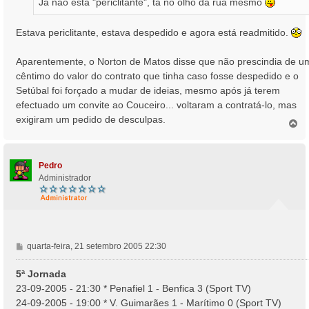
Já não está "periclitante", tá no olho da rua mesmo
g
e
m
Estava periclitante, estava despedido e agora está readmitido.
Aparentemente, o Norton de Matos disse que não prescindia de u
cêntimo do valor do contrato que tinha caso fosse despedido e o
Setúbal foi forçado a mudar de ideias, mesmo após já terem
efectuado um convite ao Couceiro... voltaram a contratá-lo, mas
exigiram um pedido de desculpas.
T
o
p
o
Pedro
Administrador
M
quarta-feira, 21 setembro 2005 22:30
e
n
5ª Jornada
s
23-09-2005 - 21:30 * Penafiel 1 - Benfica 3 (Sport TV)
a
24-09-2005 - 19:00 * V. Guimarães 1 - Marítimo 0 (Sport TV)
g