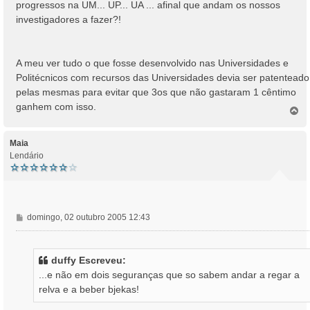
progressos na UM... UP... UA ... afinal que andam os nossos
investigadores a fazer?!
A meu ver tudo o que fosse desenvolvido nas Universidades e
Politécnicos com recursos das Universidades devia ser patenteado
pelas mesmas para evitar que 3os que não gastaram 1 cêntimo
ganhem com isso.
T
o
p
o
Maia
Lendário
M
domingo, 02 outubro 2005 12:43
e
n
s
duffy Escreveu:
a
...e não em dois seguranças que so sabem andar a regar a
g
relva e a beber bjekas!
e
m