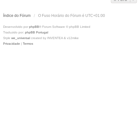
Índice do Fórum
O Fuso Horário do Fórum é
UTC+01:00
Desenvolvido por
phpBB
® Forum Software © phpBB Limited
Traduzido por:
phpBB Portugal
Style
we_universal
created by INVENTEA & v12mike
Privacidade
|
Termos