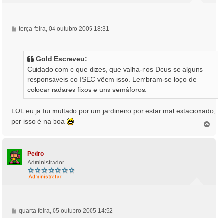
M
terça-feira, 04 outubro 2005 18:31
e
n
s
Gold Escreveu:
a
Cuidado com o que dizes, que valha-nos Deus se alguns
g
responsáveis do ISEC vêem isso. Lembram-se logo de
e
colocar radares fixos e uns semáforos.
m
LOL eu já fui multado por um jardineiro por estar mal estacionado,
por isso é na boa
T
o
p
o
Pedro
Administrador
M
quarta-feira, 05 outubro 2005 14:52