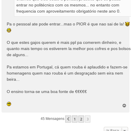
entrar no politécnico com os mesmos... no entanto com
frequencia com aproveitamento obrigatório neste ano 0.
Pa o pessoal ate pode entrar...mas o PIOR é que nao sai de la!
O que estes gajos querem é mais ppl pa comerem dinheiro, e
quanto mais tempo os estiverem la melhor pos cofres e pos bolsos
de alguns...
Pa estamos em Portugal, cá quem rouba é aplaudido e fazem-se
homenagens quem nao rouba é um desgraçado sem eira nem
beira...
O ensino torna-se uma boa fonte de €€€€€
T
o
p
1
2
3
Anterior
45 Mensagens
o
Ir Para