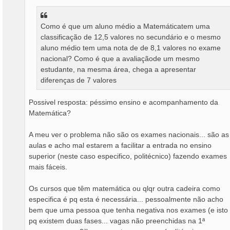
g
e
m
Como é que um aluno médio a Matemáticatem uma
classificação de 12,5 valores no secundário e o mesmo
aluno médio tem uma nota de de 8,1 valores no exame
nacional? Como é que a avaliaçãode um mesmo
estudante, na mesma área, chega a apresentar
diferenças de 7 valores
Possivel resposta: péssimo ensino e acompanhamento da
Matemática?
A meu ver o problema não são os exames nacionais... são as
aulas e acho mal estarem a facilitar a entrada no ensino
superior (neste caso especifico, politécnico) fazendo exames
mais fáceis.
Os cursos que têm matemática ou qlqr outra cadeira como
especifica é pq esta é necessária... pessoalmente não acho
bem que uma pessoa que tenha negativa nos exames (e isto
pq existem duas fases... vagas não preenchidas na 1ª