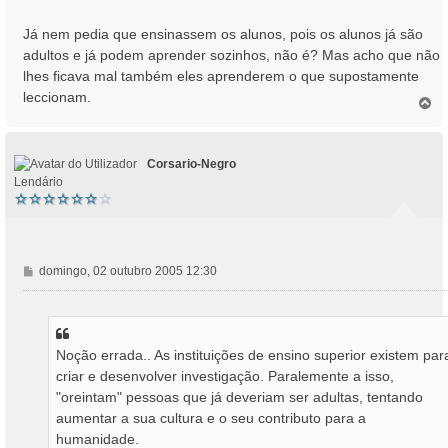
Já nem pedia que ensinassem os alunos, pois os alunos já são
adultos e já podem aprender sozinhos, não é? Mas acho que não
lhes ficava mal também eles aprenderem o que supostamente
leccionam.
T
o
p
o
Corsario-Negro
Lendário
M
domingo, 02 outubro 2005 12:30
e
n
s
a
Noção errada.. As instituições de ensino superior existem par
g
criar e desenvolver investigação. Paralemente a isso,
e
m
"oreintam" pessoas que já deveriam ser adultas, tentando
aumentar a sua cultura e o seu contributo para a
humanidade.