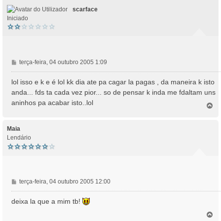
o
scarface
Iniciado
M
terça-feira, 04 outubro 2005 1:09
e
n
lol isso e k e é lol kk dia ate pa cagar la pagas , da maneira k isto
s
anda... fds ta cada vez pior... so de pensar k inda me fdaltam uns
a
aninhos pa acabar isto..lol
T
g
o
e
p
m
o
Maia
Lendário
M
terça-feira, 04 outubro 2005 12:00
e
n
deixa la que a mim tb!
s
T
a