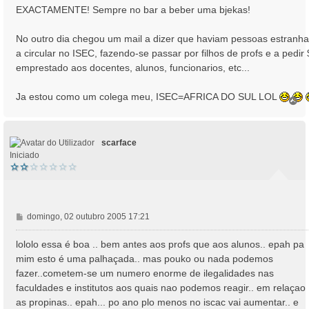
EXACTAMENTE! Sempre no bar a beber uma bjekas!
No outro dia chegou um mail a dizer que haviam pessoas estranh
a circular no ISEC, fazendo-se passar por filhos de profs e a pedir
emprestado aos docentes, alunos, funcionarios, etc...
Ja estou como um colega meu, ISEC=AFRICA DO SUL LOL
T
o
p
o
scarface
Iniciado
M
domingo, 02 outubro 2005 17:21
e
n
lololo essa é boa .. bem antes aos profs que aos alunos.. epah pa
s
mim esto é uma palhaçada.. mas pouko ou nada podemos
a
fazer..cometem-se um numero enorme de ilegalidades nas
g
faculdades e institutos aos quais nao podemos reagir.. em relaçao
e
as propinas.. epah... po ano plo menos no iscac vai aumentar.. e
m