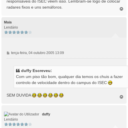
responsáveis do ISEC vêem isso. Lembram-se logo de colocar
a
radares fixos e uns semáforos.
T
g
o
e
p
m
o
Maia
Lendário
M
terça-feira, 04 outubro 2005 13:09
e
n
s
duffy Escreveu:
a
Com um piso tão bom, qualquer dia temos os chuis a fazer
g
controlo de velocidade dentro do campus do ISEC
e
m
SEM DUVIDA
T
o
p
o
duffy
Lendário