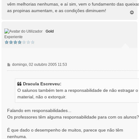
vêm melhorias nenhumas, e aí sim, vem o fundamento das queixa
as propinas aumentam, e as condições diminuem!
T
o
p
o
Gold
Experiente
M
domingo, 02 outubro 2005 11:53
e
n
s
Dracula Escreveu:
a
O salunos também tem a responsabilidade de não estragar o
g
material, não o extorquir.
e
m
Falando em responsabilidades...
Os professores têm alguma responsabilidade para com os alunos?
É que dado o desempenho de muitos, parece que não têm
nenhuma.