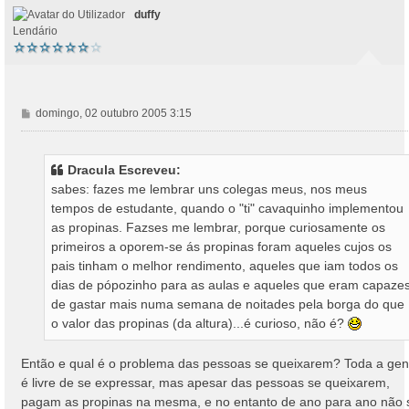
duffy
Lendário
M
domingo, 02 outubro 2005 3:15
e
n
s
Dracula Escreveu:
a
sabes: fazes me lembrar uns colegas meus, nos meus
g
tempos de estudante, quando o "ti" cavaquinho implementou
e
as propinas. Fazses me lembrar, porque curiosamente os
m
primeiros a oporem-se ás propinas foram aqueles cujos os
pais tinham o melhor rendimento, aqueles que iam todos os
dias de pópozinho para as aulas e aqueles que eram capaze
de gastar mais numa semana de noitades pela borga do que
o valor das propinas (da altura)...é curioso, não é?
Então e qual é o problema das pessoas se queixarem? Toda a gen
é livre de se expressar, mas apesar das pessoas se queixarem,
pagam as propinas na mesma, e no entanto de ano para ano não 