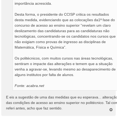
importãncia acrescida.
Desta forma, o presidente do CCISP critica os resultados
desta medida, evidenciando que as colocações da1ª fase do
concurso de acesso ao ensino superior “revelam um claro
deslizamento das candidaturas para as candidaturas não
tecnológicas, concentrando-se os candidatos nos cursos que
não exigiam como provas de ingresso as disciplinas de
Matemática, Física e Química”.
Os politécnicos, com muitos cursos nas áreas tecnológicas,
sentiram o impacte das alterações e temem que a situação
venha a agravar-se, levando mesmo ao desaparecimento de
alguns institutos por falta de alunos.
Fonte: acabra.net
E eis a sugestão de uma das medidas que eu esperava... alteraçã
das condições de acesso ao ensino superior no politécnico. Tal co
referi antes, acho que faz sentido.
T
o