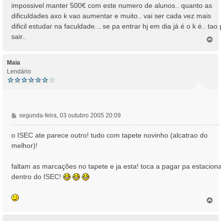
impossivel manter 500€ com este numero de alunos.. quanto as
dificuldades axo k vao aumentar e muito.. vai ser cada vez mais
dificil estudar na faculdade... se pa entrar hj em dia já é o k é.. tao
sair..
T
o
p
o
Maia
Lendário
M
segunda-feira, 03 outubro 2005 20:09
e
n
o ISEC ate parece outro! tudo com tapete novinho (alcatrao do
s
melhor)!
a
g
faltam as marcações no tapete e ja esta! toca a pagar pa estacion
e
dentro do ISEC!
m
T
o
p