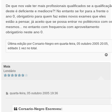
De que nos vale ter mais profissionais qualificados se a qualificaçã
deste é deficiente e mediocre?! No entanto se for para a frente o
ano 0, obrigatório para quem faz estes novos exames que eles
estão a pensar, já aceito que se possa entrar no politécnico com o
mesmos... no entanto com frequencia com aproveitamento
obrigatório neste ano 0.
Última edição por
Corsario-Negro
em quarta-feira, 05 outubro 2005 20:05,
editado 1 vez no total.
T
o
p
o
Maia
Lendário
M
quarta-feira, 05 outubro 2005 19:36
e
n
s
Corsario-Negro Escreveu:
a