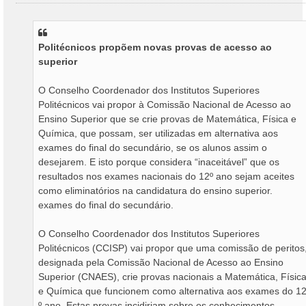
e
n
s
a
Politécnicos propõem novas provas de acesso ao
g
superior
e
m
O Conselho Coordenador dos Institutos Superiores
Politécnicos vai propor à Comissão Nacional de Acesso ao
Ensino Superior que se crie provas de Matemática, Física e
Química, que possam, ser utilizadas em alternativa aos
exames do final do secundário, se os alunos assim o
desejarem. E isto porque considera “inaceitável” que os
resultados nos exames nacionais do 12º ano sejam aceites
como eliminatórios na candidatura do ensino superior.
exames do final do secundário.
O Conselho Coordenador dos Institutos Superiores
Politécnicos (CCISP) vai propor que uma comissão de peritos
designada pela Comissão Nacional de Acesso ao Ensino
Superior (CNAES), crie provas nacionais a Matemática, Físic
e Química que funcionem como alternativa aos exames do 1
º ano. Estas provas incidiriam sobre os conhecimentos