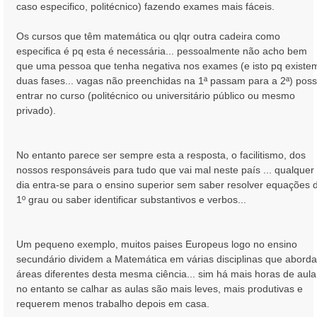
caso especifico, politécnico) fazendo exames mais fáceis.
Os cursos que têm matemática ou qlqr outra cadeira como
especifica é pq esta é necessária... pessoalmente não acho bem
que uma pessoa que tenha negativa nos exames (e isto pq existe
duas fases... vagas não preenchidas na 1ª passam para a 2ª) pos
entrar no curso (politécnico ou universitário público ou mesmo
privado).
No entanto parece ser sempre esta a resposta, o facilitismo, dos
nossos responsáveis para tudo que vai mal neste país ... qualquer
dia entra-se para o ensino superior sem saber resolver equações 
1º grau ou saber identificar substantivos e verbos...
Um pequeno exemplo, muitos paises Europeus logo no ensino
secundário dividem a Matemática em várias disciplinas que abord
áreas diferentes desta mesma ciência... sim há mais horas de aula
no entanto se calhar as aulas são mais leves, mais produtivas e
requerem menos trabalho depois em casa.