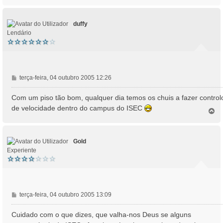
o
g
p
e
o
m
duffy
Lendário
M
terça-feira, 04 outubro 2005 12:26
e
n
Com um piso tão bom, qualquer dia temos os chuis a fazer control
s
de velocidade dentro do campus do ISEC
T
a
o
g
p
e
o
m
Gold
Experiente
M
terça-feira, 04 outubro 2005 13:09
e
n
Cuidado com o que dizes, que valha-nos Deus se alguns
s