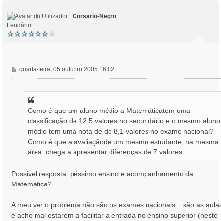
p
o
Corsario-Negro
Lendário
M
quarta-feira, 05 outubro 2005 16:02
e
n
s
a
Como é que um aluno médio a Matemáticatem uma
g
classificação de 12,5 valores no secundário e o mesmo aluno
e
m
médio tem uma nota de de 8,1 valores no exame nacional?
Como é que a avaliaçãode um mesmo estudante, na mesma
área, chega a apresentar diferenças de 7 valores
Possivel resposta: péssimo ensino e acompanhamento da
Matemática?
A meu ver o problema não são os exames nacionais... são as aula
e acho mal estarem a facilitar a entrada no ensino superior (neste