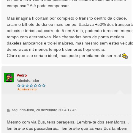
compensa? Até pode compensar.
Mas imagina k cortam por completo o transito dentro da cidade,
criam o bilhete do dia ou mais tempo. Bastava +50% dos transport
actuais e terias autocarro de 5 em 5 min, podendo teres em meno
tempo com alternativas. Nas chamadas hora de ponta metiam
dakeles autocarros e trolei maiores, mas mesmo sem estes veiculo
demoravas mt menos tempo k demoras hoje emdia.
Claro que isto seria o ideal, mas pode perfeitamente ser real
T
o
p
o
Pedro
Administrador
M
segunda-feira, 20 dezembro 2004 17:45
e
n
Mesmo com via Bus, tens paragens. Lembra-te dos semáforos...
s
lembra-te das passadeiras... lembra-te que as vias Bus também
a