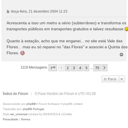
M
terça-feira, 21 dezembro 2004 11:23
e
n
Acrescenta a isso um metro a sério (subterrâneo) e transforma os
s
transportes públicos em transportes gratuitos e talvez resultasse
a
g
Quanto à estação, acho que me enganei... no site está Vale das
e
Flores... mas eu só reparei no "das Flores" e associei a Quinta das
m
Flores.
T
o
p
Página
1
De
75
1
2
3
4
5
75
Próximo
1119 Mensagens
...
o
Ir Para
Índice do Fórum
O Fuso Horário do Fórum é
UTC+01:00
Desenvolvido por
phpBB
® Forum Software © phpBB Limited
Traduzido por:
phpBB Portugal
Style
we_universal
created by INVENTEA & v12mike
Privacidade
|
Termos