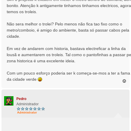
bonito. Atenção k antigamente tinhamos tinhamos electricos, agora
temos os troleis.
Não sera melhor o trolei? Pelo menos não fica tao fixo como o
metro/comboio, é amigo do ambiente, basta só passar cabos pela
cidade.
Em vez de andarem com historia, bastava electreficar a linha da
lousã e aumentarem os troleis. Tal como o pantofinhas a passar pe
zona historica é uma excelente ideia.
Com um pouco esforço poderia ser k começa-se-mos a ter a fama
da cidade verde
T
o
p
o
Pedro
Administrador