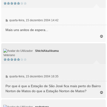
M
quarta-feira, 15 dezembro 2004 14:42
e
n
Mais uns anitos de espera...
s
T
a
o
g
p
e
o
m
ShichiAkaAkuma
Veterano
M
quarta-feira, 15 dezembro 2004 16:35
e
n
Por que é que a Estação de São José fica mais perto do Bairro
s
Norton de Matos do que a Estação Norton de Matos?
T
a
o
g
p
e
o
m