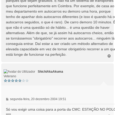
parques que sejam gratuitos. E não há um sistema de transportes
que funcione perfeitamente em Coimbra. Por exemplo, de casa ao
meu departamento em autocarros eu demoro uma hora, porque
tenho de apanhar dois autocarros diferentes (e isso é quando há o
autocarros seguidos, o que é raro). De carro demoro 10 minutos. 
que não é uma questão só de hábito... é uma questão de haver
alternativas. Além de que, se já assim há autocarros cheios, então
se tornássemos "obrigatório" recorrer aos autocarros... ninguém lá
conseguia entrar. Daí estar a ser criado um método alternativo de
elevada capacidade em vez de tornar obrigatório recorrer a um qu
está longe de funcionar na perfeição.
T
o
p
o
ShichiAkaAkuma
Veterano
M
segunda-feira, 20 dezembro 2004 19:51
e
n
Só vou exigir uma coisa para a porta da CMC: ESTAÇÃO NO POL
s
II!!!