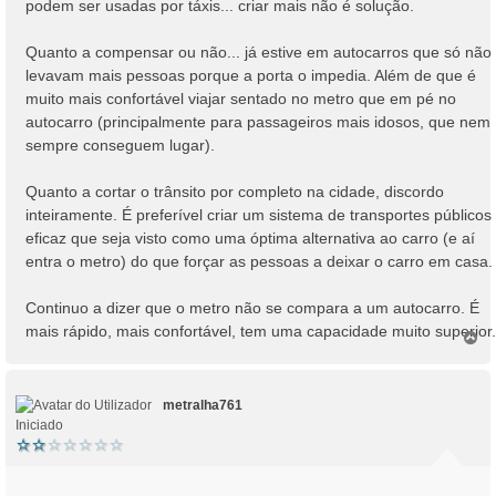
podem ser usadas por táxis... criar mais não é solução.
g
e
Quanto a compensar ou não... já estive em autocarros que só não
m
levavam mais pessoas porque a porta o impedia. Além de que é
muito mais confortável viajar sentado no metro que em pé no
autocarro (principalmente para passageiros mais idosos, que nem
sempre conseguem lugar).
Quanto a cortar o trânsito por completo na cidade, discordo
inteiramente. É preferível criar um sistema de transportes públicos
eficaz que seja visto como uma óptima alternativa ao carro (e aí
entra o metro) do que forçar as pessoas a deixar o carro em casa.
Continuo a dizer que o metro não se compara a um autocarro. É
mais rápido, mais confortável, tem uma capacidade muito superior.
T
o
p
o
metralha761
Iniciado