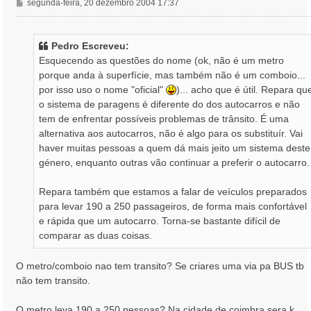
M
segunda-feira, 20 dezembro 2004 17:37
e
n
s
Pedro Escreveu:
a
Esquecendo as questões do nome (ok, não é um metro
g
porque anda à superfície, mas também não é um comboio...
e
por isso uso o nome "oficial"
)... acho que é útil. Repara qu
m
o sistema de paragens é diferente do dos autocarros e não
tem de enfrentar possíveis problemas de trânsito. É uma
alternativa aos autocarros, não é algo para os substituír. Vai
haver muitas pessoas a quem dá mais jeito um sistema deste
género, enquanto outras vão continuar a preferir o autocarro.
Repara também que estamos a falar de veículos preparados
para levar 190 a 250 passageiros, de forma mais confortável
e rápida que um autocarro. Torna-se bastante difícil de
comparar as duas coisas.
O metro/comboio nao tem transito? Se criares uma via pa BUS tb
não tem transito.
O metro leva 190 a 250 pessoas? Na cidade de coimbra sera k