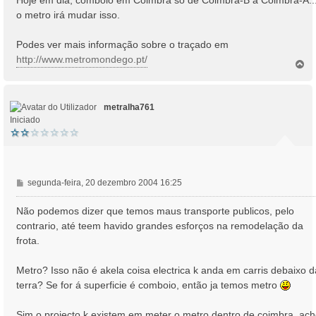
Hoje em dia, comboio em Coimbra só de Coimbra-B a Coimbra-A..
o metro irá mudar isso.
Podes ver mais informação sobre o traçado em
http://www.metromondego.pt/
T
o
p
o
metralha761
Iniciado
M
segunda-feira, 20 dezembro 2004 16:25
e
n
Não podemos dizer que temos maus transporte publicos, pelo
s
contrario, até teem havido grandes esforços na remodelação da
a
frota.
g
e
Metro? Isso não é akela coisa electrica k anda em carris debaixo d
m
terra? Se for á superficie é comboio, então ja temos metro
Sim o projecto k existem em meter o metro dentro de coimbra, ac