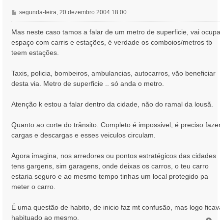
M
segunda-feira, 20 dezembro 2004 18:00
e
n
Mas neste caso tamos a falar de um metro de superficie, vai ocupa
s
espaço com carris e estações, é verdade os comboios/metros tb
a
teem estações.
g
e
Taxis, policia, bombeiros, ambulancias, autocarros, vão beneficiar
m
desta via. Metro de superficie .. só anda o metro.
Atenção k estou a falar dentro da cidade, não do ramal da lousã.
Quanto ao corte do trânsito. Completo é impossivel, é preciso faze
cargas e descargas e esses veiculos circulam.
Agora imagina, nos arredores ou pontos estratégicos das cidades
tens gargens, sim garagens, onde deixas os carros, o teu carro
estaria seguro e ao mesmo tempo tinhas um local protegido pa
meter o carro.
É uma questão de habito, de inicio faz mt confusão, mas logo fica
habituado ao mesmo.