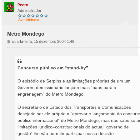
Pedro
Administrador
Metro Mondego
M
quarta-feira, 15 dezembro 2004 1:48
e
n
s
a
Concurso público em “stand-by”
g
e
m
O episódio de Serpins e as limitações próprias de um um
Governo demissionário lançam mais “paus para a
engrenagem” do Metro Mondego.
O secretário de Estado dos Transportes e Comunicações
desejaria ser ele próprio a “aprovar o lançamento do concurs
público internacional” do Metro Mondego, mas não sabe se a
limitações juridico–constitucionais do actual “governo de
gestão” lhe vão permitir participar nessa decisão.