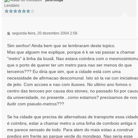
pedrotuga
Lendário
M
segunda-feira, 20 dezembro 2004 2:58
e
n
Sim senhor! Ainda bem que se lembraram deste topico.
s
Mas que alguem me explique, porque é k se vai passar a chamar
a
"metro" à linha da lousã. Nao estara coimbra com o mesmosintom
g
que o porto de querer ter um metro para nao ser menos do que
e
terceiros??? Eu diria que sim, que a cidade está com uma
m
necessidade de afirmacao descomunal. Isto só la vai con iniciativa
de jeito. Com accoes e nao com ilusoes. No ultimo ano fomos o
centro das tencoes por causa dos stones, no passado foi por caus
da universidade, no presente...como estamos? precisamos de nos
iludir com pseudo-metros???
Se ha cidade que precisa de alternativas de transporte essa cidad
é coimbra, estar a chamar metro a uma linha de comboio antiga n
me parece sensato de todo. Para alem do mais estao a construir
predios em frente ao parque verde do mondego. Nao seria esse