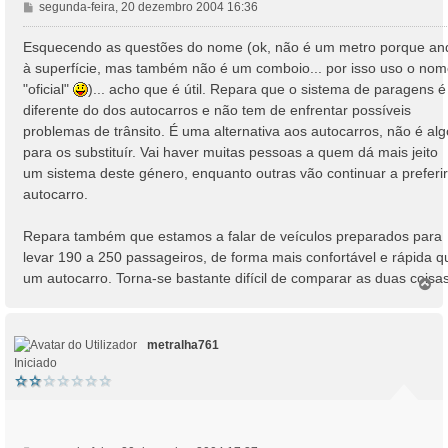
M
segunda-feira, 20 dezembro 2004 16:36
e
n
Esquecendo as questões do nome (ok, não é um metro porque an
s
à superfície, mas também não é um comboio... por isso uso o no
a
"oficial"
)... acho que é útil. Repara que o sistema de paragens é
g
diferente do dos autocarros e não tem de enfrentar possíveis
e
problemas de trânsito. É uma alternativa aos autocarros, não é alg
m
para os substituír. Vai haver muitas pessoas a quem dá mais jeito
um sistema deste género, enquanto outras vão continuar a preferir
autocarro.
Repara também que estamos a falar de veículos preparados para
levar 190 a 250 passageiros, de forma mais confortável e rápida q
um autocarro. Torna-se bastante difícil de comparar as duas coisas
T
o
p
o
metralha761
Iniciado