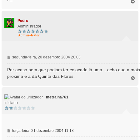
T
a
o
g
p
e
o
m
Pedro
Administrador
M
segunda-feira, 20 dezembro 2004 20:03
e
n
Por acaso bem que podiam ter colocado lá uma... acho que a mais
s
próxima é a da Quinta das Flores.
T
a
o
g
p
e
o
m
metralha761
Iniciado
M
terça-feira, 21 dezembro 2004 11:18
e