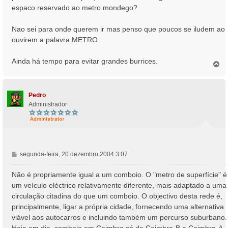
espaco reservado ao metro mondego?
Nao sei para onde querem ir mas penso que poucos se iludem ao
ouvirem a palavra METRO.
Ainda há tempo para evitar grandes burrices.
T
o
p
o
Pedro
Administrador
M
segunda-feira, 20 dezembro 2004 3:07
e
n
Não é propriamente igual a um comboio. O "metro de superfície" é
s
um veículo eléctrico relativamente diferente, mais adaptado a uma
a
circulação citadina do que um comboio. O objectivo desta rede é,
g
principalmente, ligar a própria cidade, fornecendo uma alternativa
e
viável aos autocarros e incluindo também um percurso suburbano.
m