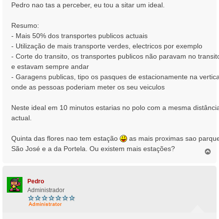
n
Pedro nao tas a perceber, eu tou a sitar um ideal.
s
a
Resumo:
g
- Mais 50% dos transportes publicos actuais
e
- Utilização de mais transporte verdes, electricos por exemplo
m
- Corte do transito, os transportes publicos não paravam no transit
e estavam sempre andar
- Garagens publicas, tipo os pasques de estacionamente na vertica
onde as pessoas poderiam meter os seu veiculos
Neste ideal em 10 minutos estarias no polo com a mesma distânci
actual.
Quinta das flores nao tem estação
as mais proximas sao parqu
São José e a da Portela. Ou existem mais estações?
T
o
p
o
Pedro
Administrador