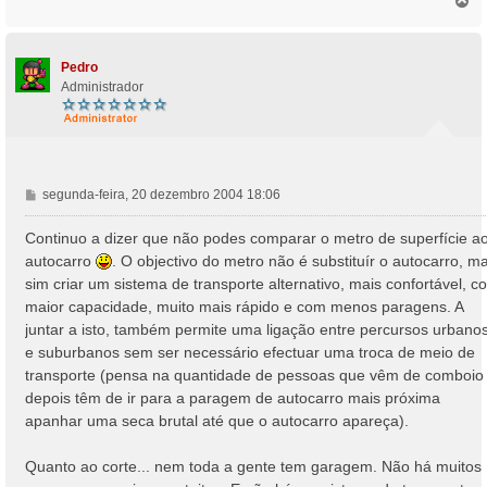
T
o
p
o
Pedro
Administrador
M
segunda-feira, 20 dezembro 2004 18:06
e
n
Continuo a dizer que não podes comparar o metro de superfície a
s
autocarro
. O objectivo do metro não é substituír o autocarro, m
a
sim criar um sistema de transporte alternativo, mais confortável, c
g
maior capacidade, muito mais rápido e com menos paragens. A
e
juntar a isto, também permite uma ligação entre percursos urbano
m
e suburbanos sem ser necessário efectuar uma troca de meio de
transporte (pensa na quantidade de pessoas que vêm de comboio
depois têm de ir para a paragem de autocarro mais próxima
apanhar uma seca brutal até que o autocarro apareça).
Quanto ao corte... nem toda a gente tem garagem. Não há muitos