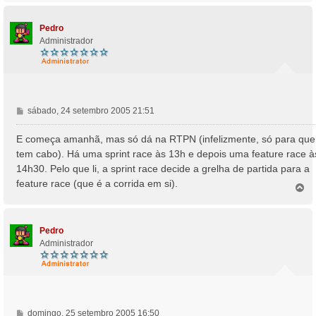
p
o
Pedro
Administrador
M
sábado, 24 setembro 2005 21:51
e
n
E começa amanhã, mas só dá na RTPN (infelizmente, só para qu
s
tem cabo). Há uma sprint race às 13h e depois uma feature race à
a
14h30. Pelo que li, a sprint race decide a grelha de partida para a
g
feature race (que é a corrida em si).
e
T
o
m
p
o
Pedro
Administrador
M
domingo, 25 setembro 2005 16:50