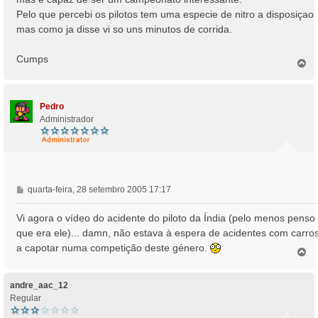
e
Pelo que percebi os pilotos tem uma especie de nitro a disposiçao
m
mas como ja disse vi so uns minutos de corrida.
Cumps
T
o
p
o
Pedro
Administrador
M
quarta-feira, 28 setembro 2005 17:17
e
n
Vi agora o vídeo do acidente do piloto da Índia (pelo menos penso
s
que era ele)... damn, não estava à espera de acidentes com carro
a
a capotar numa competição deste género.
T
g
o
e
p
m
o
andre_aac_12
Regular