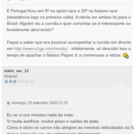
e
n
E Portugal ficou em 8º na sprint race e 20º na feature race
s
(desistência logo na primeira volta). A vitória em ambas foi para o
a
Brasil. Alguém viu a corrida e quer comentar se é interessante ou
g
brutalmente aborrecido?
e
m
Fiquei a saber que era possível acompanhar a corrida em directo
em
http://www.a1gp.com/media/
- infelizmente, só descobri isso a
tempo de apanhar o Nelson Piquet Jr a comemorar a vitória.
T
o
p
o
andre_aac_12
Regular
M
domingo, 25 setembro 2005 21:23
e
n
Eu so vi uns minutos nada de mais.
s
Vi muita azelhice, muitos pioes e saidas de pista.
a
Como é obvio os carros não atingem as mesmas velocidades da f
g
mas e capaz de ser um campeonato interessante.