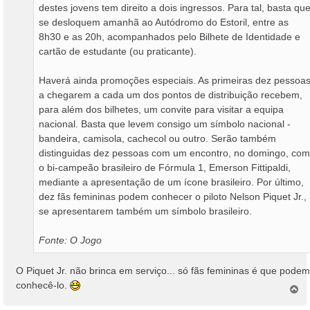
destes jovens tem direito a dois ingressos. Para tal, basta qu
se desloquem amanhã ao Autódromo do Estoril, entre as
8h30 e as 20h, acompanhados pelo Bilhete de Identidade e
cartão de estudante (ou praticante).
Haverá ainda promoções especiais. As primeiras dez pessoa
a chegarem a cada um dos pontos de distribuição recebem,
para além dos bilhetes, um convite para visitar a equipa
nacional. Basta que levem consigo um símbolo nacional -
bandeira, camisola, cachecol ou outro. Serão também
distinguidas dez pessoas com um encontro, no domingo, com
o bi-campeão brasileiro de Fórmula 1, Emerson Fittipaldi,
mediante a apresentação de um ícone brasileiro. Por último,
dez fãs femininas podem conhecer o piloto Nelson Piquet Jr.,
se apresentarem também um símbolo brasileiro.
Fonte: O Jogo
O Piquet Jr. não brinca em serviço... só fãs femininas é que podem
conhecê-lo.
T
o