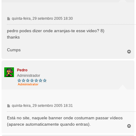
M
quinta-feira, 29 setembro 2005 18:30
e
n
pedro podes dizer onde arranjas-te esse video? 8)
s
thanks
a
g
Cumps
e
T
o
m
p
o
Pedro
Administrador
M
quinta-feira, 29 setembro 2005 18:31
e
n
Está no site, naquele banner onde costumam passar vídeos
s
(aparece automaticamente quando entras).
T
a
o
g
p