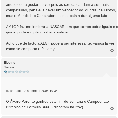
ano, estou a gostar de ver pois as corridas andam a ser mais
competitivas, pena é já haver um vencedor do Mundial de Pilotos,
mas o Mundial de Construtores ainda está a dar alguma luta.
A A1GP faz-me lembrar a NASCAR, em que carros todos iguais e 
que importa é o piloto saber conduzir.
Acho que de facto a A1GP poderá ser interessante, vamos lá ver
como se comporta o P. Lamy
T
o
p
o
Electris
Novato
M
sábado, 03 setembro 2005 19:34
e
n
O Álvaro Parente ganhou este fim-de-semana o Campeonato
s
Britânico de Fórmula 3000. (disseram na rtp2)
T
a
o
g
p