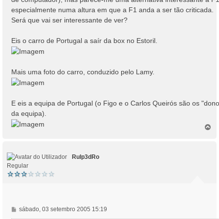
especialmente numa altura em que a F1 anda a ser tão criticada.
Será que vai ser interessante de ver?
Eis o carro de Portugal a saír da box no Estoril.
Mais uma foto do carro, conduzido pelo Lamy.
E eis a equipa de Portugal (o Figo e o Carlos Queirós são os "don
da equipa).
T
o
p
o
RuIp3dRo
Regular
M
sábado, 03 setembro 2005 15:19
e