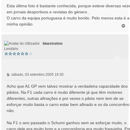
n
Esta última foto é bastante conhecida, porque esteve diversas vez
s
em jornais desportivos e revistas do género..
a
O carro da equipa portuguesa é muito bonito. Pelo menos esta é a
g
minha opinião.
e
T
o
m
p
o
bluestrattos
Lendário
M
sábado, 03 setembro 2005 16:30
e
n
Acho que A1 GP vem talvez mostrar a verdadeira capacidade dos
s
pilotos. Na F1 cada carro é muito diferente já que têm motores
a
diferentes, outras afinações e por vezes o piloto nem tem de se
g
esforçar muito basta o carro estar bem afinado e os da concorrênc
e
não.
m
Na F1 o ano passado o Schumi ganhou sem se esforçar muito, o
carro dele era muito bom e a concorrência era muito fraquinha. Es