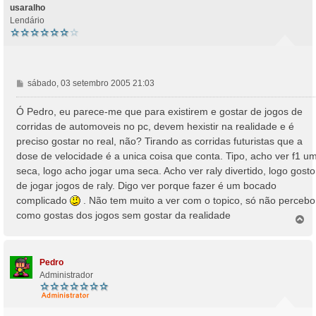
e
o
usaralho
m
Lendário
M
sábado, 03 setembro 2005 21:03
e
n
Ó Pedro, eu parece-me que para existirem e gostar de jogos de
s
corridas de automoveis no pc, devem hexistir na realidade e é
a
preciso gostar no real, não? Tirando as corridas futuristas que a
g
dose de velocidade é a unica coisa que conta. Tipo, acho ver f1 u
e
seca, logo acho jogar uma seca. Acho ver raly divertido, logo gosto
m
de jogar jogos de raly. Digo ver porque fazer é um bocado
complicado
. Não tem muito a ver com o topico, só não percebo
como gostas dos jogos sem gostar da realidade
T
o
p
o
Pedro
Administrador