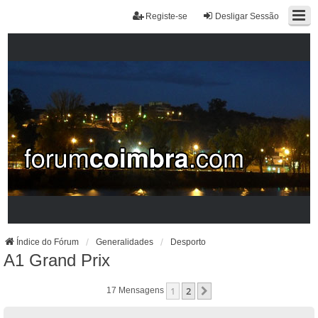
Registe-se
Desligar Sessão
Índice do Fórum
Generalidades
Desporto
A1 Grand Prix
1
2
Próximo
17 Mensagens