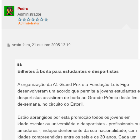
e
o
m
Pedro
Administrador
M
sexta-feira, 21 outubro 2005 13:19
e
n
s
a
Bilhetes à borla para estudantes e desportistas
g
e
m
A organização da A1 Grand Prix e a Fundação Luís Figo
desenvolveram um acordo que permite a jovens estudantes e
desportistas assistirem de borla ao Grande Prémio deste fim-
de-semana, no circuito do Estoril.
Estão abrangidos por esta promoção todos os jovens em
idade escolar ou universitária e desportistas - profissionais ou
amadores -, independentemente da sua nacionalidade, com
idades compreendidas entre os seis e os 30 anos. Cada um