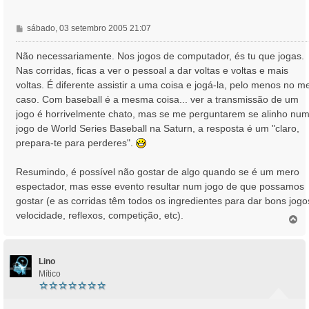
M
sábado, 03 setembro 2005 21:07
e
n
Não necessariamente. Nos jogos de computador, és tu que jogas.
s
Nas corridas, ficas a ver o pessoal a dar voltas e voltas e mais
a
voltas. É diferente assistir a uma coisa e jogá-la, pelo menos no m
g
caso. Com baseball é a mesma coisa... ver a transmissão de um
e
jogo é horrivelmente chato, mas se me perguntarem se alinho nu
m
jogo de World Series Baseball na Saturn, a resposta é um "claro,
prepara-te para perderes".
Resumindo, é possível não gostar de algo quando se é um mero
espectador, mas esse evento resultar num jogo de que possamos
gostar (e as corridas têm todos os ingredientes para dar bons jogo
velocidade, reflexos, competição, etc).
T
o
p
o
Lino
Mítico