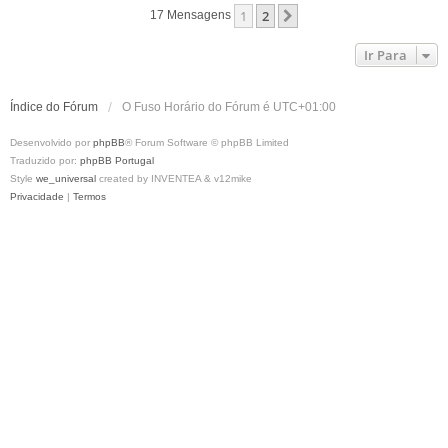
p
1
2
Próximo
17 Mensagens
o
Ir Para
Índice do Fórum
O Fuso Horário do Fórum é
UTC+01:00
Desenvolvido por
phpBB
® Forum Software © phpBB Limited
Traduzido por:
phpBB Portugal
Style
we_universal
created by INVENTEA & v12mike
Privacidade
|
Termos