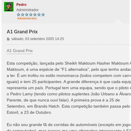
Pedro
Administrador
A1 Grand Prix
M
sábado, 03 setembro 2005 14:25
e
n
A1 Grand Prix
s
a
Esta competição, lançada pelo Sheikh Maktoum Hasher Maktoum 
g
Maktoum, é uma espécie de "F1 alternativa", pelo que tenho anda
e
a ler. É um troféu no estilo monomarca (todos competem com carr
m
iguais) e tem 25 participantes. A grande diferença é que cada equi
representa um país. Portugal tem uma equipa, sendo que o piloto 
o Pedro Lamy (tendo como pilotos suplentes João Urbano e Álvaro
Parente, de que nunca ouvi falar). A primeira prova é a 25 de
Setembro, em Brands Hatch. Esta competição também passa pelo
Estoril, a 23 de Outubro.
Eu não sou grande fã de corridas de automóveis (excepto em jogo
de computador), mas parece-me uma alternativa interessante à F1