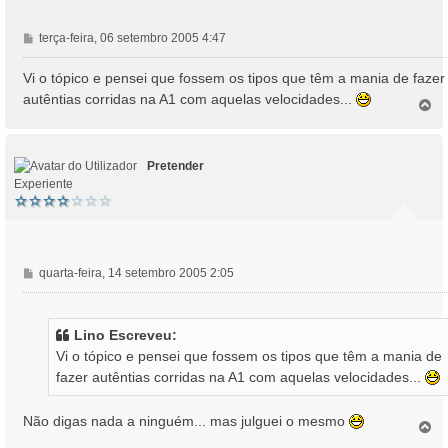
M
terça-feira, 06 setembro 2005 4:47
e
n
Vi o tópico e pensei que fossem os tipos que têm a mania de fazer
s
autêntias corridas na A1 com aquelas velocidades...
T
a
o
g
p
e
o
m
Pretender
Experiente
M
quarta-feira, 14 setembro 2005 2:05
e
n
s
Lino Escreveu:
a
Vi o tópico e pensei que fossem os tipos que têm a mania de
g
fazer autêntias corridas na A1 com aquelas velocidades...
e
m
Não digas nada a ninguém... mas julguei o mesmo
T
o