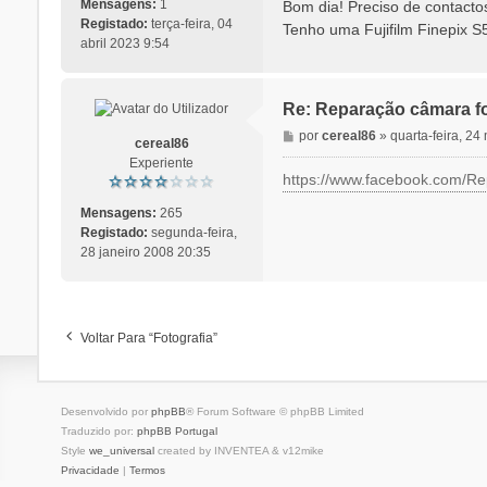
n
Mensagens:
1
Bom dia! Preciso de contacto
s
Registado:
terça-feira, 04
Tenho uma Fujifilm Finepix S
a
abril 2023 9:54
g
e
m
Re: Reparação câmara fo
M
por
cereal86
»
quarta-feira, 2
cereal86
e
Experiente
n
https://www.facebook.com/Re
s
a
Mensagens:
265
g
Registado:
segunda-feira,
e
28 janeiro 2008 20:35
m
Voltar Para “Fotografia”
Desenvolvido por
phpBB
® Forum Software © phpBB Limited
Traduzido por:
phpBB Portugal
Style
we_universal
created by INVENTEA & v12mike
Privacidade
|
Termos