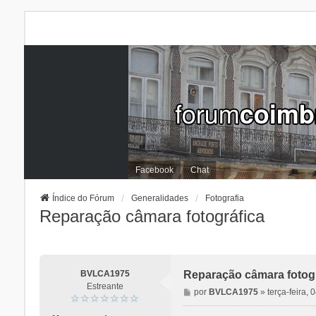
Facebook
Chat
Índice do Fórum
Generalidades
Fotografia
Reparação câmara fotográfica
BVLCA1975
Reparação câmara fotogr
Estreante
M
por
BVLCA1975
»
terça-feira, 
e