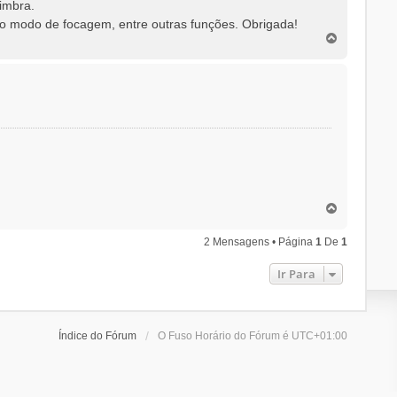
imbra.
 o modo de focagem, entre outras funções. Obrigada!
T
o
p
o
T
o
p
2 Mensagens • Página
1
De
1
o
Ir Para
Índice do Fórum
O Fuso Horário do Fórum é
UTC+01:00