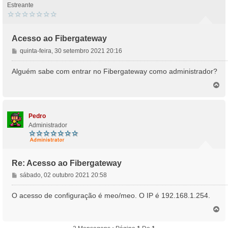
Estreante
Acesso ao Fibergateway
M
quinta-feira, 30 setembro 2021 20:16
e
n
Alguém sabe com entrar no Fibergateway como administrador?
s
T
a
o
g
p
e
o
m
Pedro
Administrador
Re: Acesso ao Fibergateway
M
sábado, 02 outubro 2021 20:58
e
n
O acesso de configuração é meo/meo. O IP é 192.168.1.254.
s
T
a
o
g
p