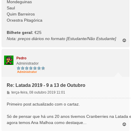
Mondeguinas
Saul
Quim Barreiros
Orxestra Pitagórica
Bilhete geral:
€25
Nota: preços diários no formato [Estudante/Não Estudante]
T
o
p
o
Pedro
Administrador
Re: Latada 2019 - 9 a 13 de Outubro
M
terça-feira, 08 outubro 2019 11:01
e
n
Primeiro post actualizado com o cartaz.
s
a
Só de pensar que há uns 20 anos tivemos Cranberries na Latada 
g
agora temos Ana Malhoa como destaque...
e
T
o
m