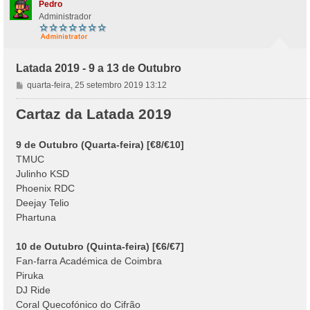
Pedro
Administrador
Latada 2019 - 9 a 13 de Outubro
M
quarta-feira, 25 setembro 2019 13:12
e
n
Cartaz da Latada 2019
s
a
9 de Outubro (Quarta-feira) [€8/€10]
g
TMUC
e
m
Julinho KSD
Phoenix RDC
Deejay Telio
Phartuna
10 de Outubro (Quinta-feira) [€6/€7]
Fan-farra Académica de Coimbra
Piruka
DJ Ride
Coral Quecofónico do Cifrão