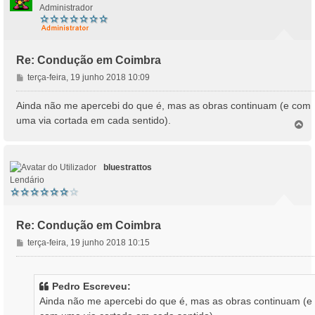
Administrador
Re: Condução em Coimbra
M
terça-feira, 19 junho 2018 10:09
e
n
Ainda não me apercebi do que é, mas as obras continuam (e com
s
uma via cortada em cada sentido).
T
a
o
g
p
e
o
m
bluestrattos
Lendário
Re: Condução em Coimbra
M
terça-feira, 19 junho 2018 10:15
e
n
s
Pedro Escreveu:
a
Ainda não me apercebi do que é, mas as obras continuam (e
g