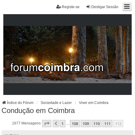
Registe-se
Desligar Sessão
Índice do Fórum
Sociedade e Lazer
Viver em Coimbra
Condução em Coimbra
Página
112
De
112
1
108
109
110
111
112
Anterior
1677 Mensagens
...