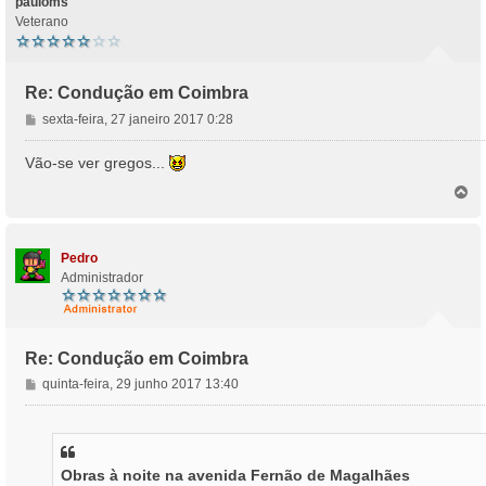
pauloms
Veterano
Re: Condução em Coimbra
M
sexta-feira, 27 janeiro 2017 0:28
e
n
Vão-se ver gregos...
s
T
a
o
g
p
e
o
m
Pedro
Administrador
Re: Condução em Coimbra
M
quinta-feira, 29 junho 2017 13:40
e
n
s
a
Obras à noite na avenida Fernão de Magalhães
g