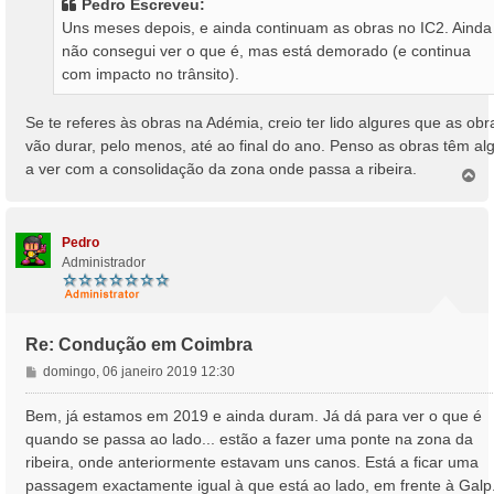
Pedro Escreveu:
a
Uns meses depois, e ainda continuam as obras no IC2. Ainda
g
não consegui ver o que é, mas está demorado (e continua
e
com impacto no trânsito).
m
Se te referes às obras na Adémia, creio ter lido algures que as obr
vão durar, pelo menos, até ao final do ano. Penso as obras têm al
a ver com a consolidação da zona onde passa a ribeira.
T
o
p
o
Pedro
Administrador
Re: Condução em Coimbra
M
domingo, 06 janeiro 2019 12:30
e
n
Bem, já estamos em 2019 e ainda duram. Já dá para ver o que é
s
quando se passa ao lado... estão a fazer uma ponte na zona da
a
ribeira, onde anteriormente estavam uns canos. Está a ficar uma
g
passagem exactamente igual à que está ao lado, em frente à Galp
e