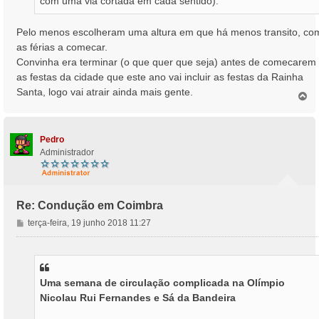
com uma via cortada em cada sentido).
e
m
Pelo menos escolheram uma altura em que há menos transito, co
as férias a comecar.
Convinha era terminar (o que quer que seja) antes de comecarem
as festas da cidade que este ano vai incluir as festas da Rainha
Santa, logo vai atrair ainda mais gente.
T
o
p
o
Pedro
Administrador
Re: Condução em Coimbra
M
terça-feira, 19 junho 2018 11:27
e
n
s
a
Uma semana de circulação complicada na Olímpio
g
Nicolau Rui Fernandes e Sá da Bandeira
e
m