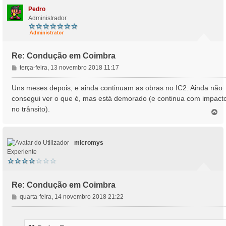
o
Pedro
Administrador
Re: Condução em Coimbra
M
terça-feira, 13 novembro 2018 11:17
e
n
Uns meses depois, e ainda continuam as obras no IC2. Ainda não
s
consegui ver o que é, mas está demorado (e continua com impact
a
no trânsito).
T
g
o
e
p
m
o
micromys
Experiente
Re: Condução em Coimbra
M
quarta-feira, 14 novembro 2018 21:22
e
n
s