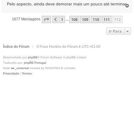
Pelo aspecto, ainda deve demorar mais um pouco até terminar.
m
T
o
p
Página
112
De
112
1
108
109
110
111
112
Anterior
1677 Mensagens
...
o
Ir Para
Índice do Fórum
O Fuso Horário do Fórum é
UTC+01:00
Desenvolvido por
phpBB
® Forum Software © phpBB Limited
Traduzido por:
phpBB Portugal
Style
we_universal
created by INVENTEA & v12mike
Privacidade
|
Termos