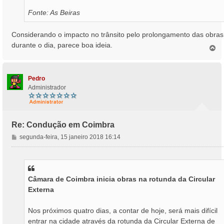
Fonte: As Beiras
Considerando o impacto no trânsito pelo prolongamento das obras
durante o dia, parece boa ideia.
T
o
p
o
Pedro
Administrador
Re: Condução em Coimbra
M
segunda-feira, 15 janeiro 2018 16:14
e
n
s
a
Câmara de Coimbra inicia obras na rotunda da Circular
g
Externa
e
m
Nos próximos quatro dias, a contar de hoje, será mais difícil
entrar na cidade através da rotunda da Circular Externa de