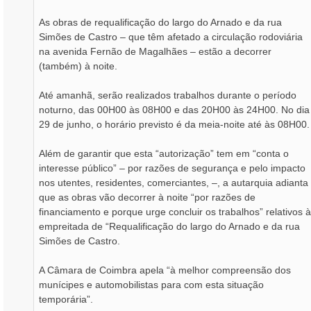
e
m
As obras de requalificação do largo do Arnado e da rua
Simões de Castro – que têm afetado a circulação rodoviária
na avenida Fernão de Magalhães – estão a decorrer
(também) à noite.
Até amanhã, serão realizados trabalhos durante o período
noturno, das 00H00 às 08H00 e das 20H00 às 24H00. No dia
29 de junho, o horário previsto é da meia-noite até às 08H00.
Além de garantir que esta “autorização” tem em “conta o
interesse público” – por razões de segurança e pelo impacto
nos utentes, residentes, comerciantes, –, a autarquia adianta
que as obras vão decorrer à noite “por razões de
financiamento e porque urge concluir os trabalhos” relativos à
empreitada de “Requalificação do largo do Arnado e da rua
Simões de Castro.
A Câmara de Coimbra apela “à melhor compreensão dos
munícipes e automobilistas para com esta situação
temporária”.