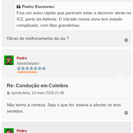
s
Pedro Escreveu:
a
Fica um aviso rápido que parecem estar a decorrer obras no
g
IC2, perto da Adémia. O trânsito nessa zona tem estado
e
complicado, com filas grandinhas.
m
Obras de melhoramento da via ?
T
o
p
o
Pedro
Administrador
Re: Condução em Coimbra
M
quinta-feira, 24 maio 2018 21:48
e
n
Não tenho a certeza. Seja o que for, estava a afectar os dois
s
sentidos.
T
a
o
g
p
e
o
m
Pedro