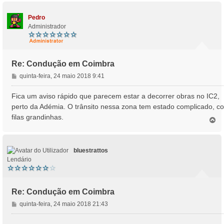
p
o
Pedro
Administrador
Re: Condução em Coimbra
M
quinta-feira, 24 maio 2018 9:41
e
n
Fica um aviso rápido que parecem estar a decorrer obras no IC2,
s
perto da Adémia. O trânsito nessa zona tem estado complicado, c
a
filas grandinhas.
T
g
o
e
p
m
o
bluestrattos
Lendário
Re: Condução em Coimbra
M
quinta-feira, 24 maio 2018 21:43
e
n