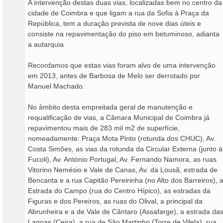
A intervenção destas duas vias, localizadas bem no centro da
cidade de Coimbra e que ligam a rua da Sofia à Praça da
República, tem a duração prevista de nove dias úteis e
consiste na repavimentação do piso em betuminoso, adianta
a autarquia
Recordamos que estas vias foram alvo de uma intervenção
em 2013, antes de Barbosa de Melo ser derrotado por
Manuel Machado.
No âmbito desta empreitada geral de manutenção e
requalificação de vias, a Câmara Municipal de Coimbra já
repavimentou mais de 283 mil m2 de superfície,
nomeadamente: Praça Mota Pinto (rotunda dos CHUC), Av.
Costa Simões, as vias da rotunda da Circular Externa (junto à
Fucoli), Av. António Portugal, Av. Fernando Namora, as ruas
Vitorino Nemésio e Vale de Canas, Av. da Lousã, estrada de
Bencanta e a rua Capitão Pereirinha (no Alto dos Barreiros), 
Estrada do Campo (rua do Centro Hípico), as estradas da
Figuras e dos Pereiros, as ruas do Olival, a principal da
Abrunheira e a de Vale de Cântaro (Assafarge), a estrada da
Lagoas (Ceira), a rua de São Martinho (Torre de Vilela), rua