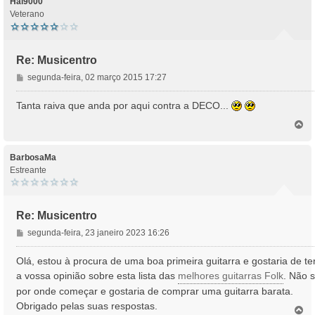
Hal9000
Veterano
Re: Musicentro
M
segunda-feira, 02 março 2015 17:27
e
n
Tanta raiva que anda por aqui contra a DECO...
s
T
a
o
g
p
e
o
BarbosaMa
m
Estreante
Re: Musicentro
M
segunda-feira, 23 janeiro 2023 16:26
e
n
Olá, estou à procura de uma boa primeira guitarra e gostaria de te
s
a vossa opinião sobre esta lista das
melhores guitarras Folk
. Não s
a
por onde começar e gostaria de comprar uma guitarra barata.
g
Obrigado pelas suas respostas.
e
T