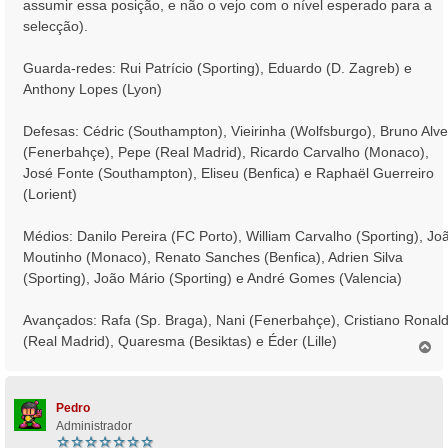
assumir essa posição, e não o vejo com o nível esperado para a
selecção).
Guarda-redes: Rui Patrício (Sporting), Eduardo (D. Zagreb) e
Anthony Lopes (Lyon)
Defesas: Cédric (Southampton), Vieirinha (Wolfsburgo), Bruno Alv
(Fenerbahçe), Pepe (Real Madrid), Ricardo Carvalho (Monaco),
José Fonte (Southampton), Eliseu (Benfica) e Raphaël Guerreiro
(Lorient)
Médios: Danilo Pereira (FC Porto), William Carvalho (Sporting), Jo
Moutinho (Monaco), Renato Sanches (Benfica), Adrien Silva
(Sporting), João Mário (Sporting) e André Gomes (Valencia)
Avançados: Rafa (Sp. Braga), Nani (Fenerbahçe), Cristiano Ronal
(Real Madrid), Quaresma (Besiktas) e Éder (Lille)
T
o
p
o
Pedro
Administrador