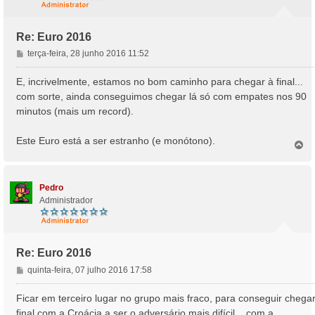
Re: Euro 2016
M
terça-feira, 28 junho 2016 11:52
e
n
E, incrivelmente, estamos no bom caminho para chegar à final...
s
com sorte, ainda conseguimos chegar lá só com empates nos 90
a
minutos (mais um record).
g
e
Este Euro está a ser estranho (e monótono).
m
T
o
p
o
Pedro
Administrador
Re: Euro 2016
M
quinta-feira, 07 julho 2016 17:58
e
n
Ficar em terceiro lugar no grupo mais fraco, para conseguir chega
s
final com a Croácia a ser o adversário mais difícil... com a