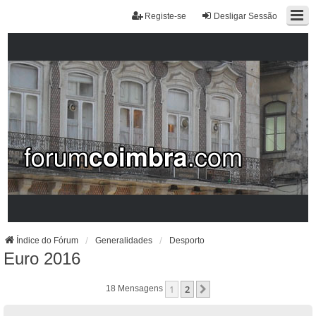
Registe-se
Desligar Sessão
Índice do Fórum
Generalidades
Desporto
Euro 2016
1
2
Próximo
18 Mensagens