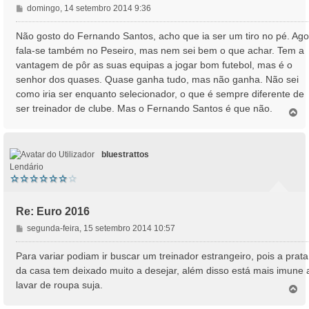
M
domingo, 14 setembro 2014 9:36
e
n
Não gosto do Fernando Santos, acho que ia ser um tiro no pé. Ago
s
fala-se também no Peseiro, mas nem sei bem o que achar. Tem a
a
vantagem de pôr as suas equipas a jogar bom futebol, mas é o
g
senhor dos quases. Quase ganha tudo, mas não ganha. Não sei
e
como iria ser enquanto selecionador, o que é sempre diferente de
m
ser treinador de clube. Mas o Fernando Santos é que não.
T
o
p
o
bluestrattos
Lendário
Re: Euro 2016
M
segunda-feira, 15 setembro 2014 10:57
e
n
Para variar podiam ir buscar um treinador estrangeiro, pois a prata
s
da casa tem deixado muito a desejar, além disso está mais imune 
a
lavar de roupa suja.
T
g
o
e