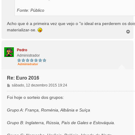
Fonte: Público
Acho que é a primeira vez que vejo o "o ideal era perderem os doi
materializar-se.
T
o
p
o
Pedro
Administrador
Re: Euro 2016
M
sábado, 12 dezembro 2015 19:24
e
n
Foi hoje o sorteio dos grupos:
s
a
Grupo A: França, Roménia, Albânia e Suíça
g
e
Grupo B: Inglaterra, Rússia, País de Gales e Eslováquia.
m