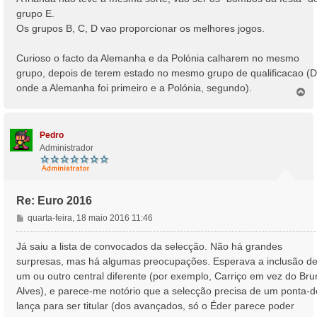
e
grupo E.
m
Os grupos B, C, D vao proporcionar os melhores jogos.
Curioso o facto da Alemanha e da Polónia calharem no mesmo
grupo, depois de terem estado no mesmo grupo de qualificacao (D
onde a Alemanha foi primeiro e a Polónia, segundo).
T
o
p
o
Pedro
Administrador
Re: Euro 2016
M
quarta-feira, 18 maio 2016 11:46
e
n
Já saiu a lista de convocados da selecção. Não há grandes
s
surpresas, mas há algumas preocupações. Esperava a inclusão d
a
um ou outro central diferente (por exemplo, Carriço em vez do Bru
g
Alves), e parece-me notório que a selecção precisa de um ponta-d
e
lança para ser titular (dos avançados, só o Éder parece poder
m