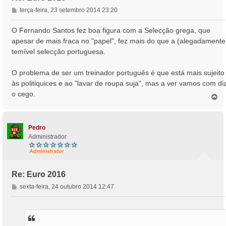
M
terça-feira, 23 setembro 2014 23:20
e
n
O Fernando Santos fez boa figura com a Selecção grega, que
s
apesar de mais fraca no "papel", fez mais do que a (alegadamente
a
temível selecção portuguesa.
g
e
O problema de ser um treinador português é que está mais sujeito
m
às politiquices e ao "lavar de roupa suja", mas a ver vamos com di
o cego.
T
o
p
o
Pedro
Administrador
Re: Euro 2016
M
sexta-feira, 24 outubro 2014 12:47
e
n
s
a