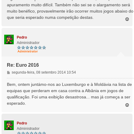
apuramento muito difícil. Também não sei se o alargamento será
muito benéfico, provavelmente irão ocorrer muitos jogos abaixo do
que seria esperado numa competição destas.
T
o
p
o
Pedro
Administrador
Re: Euro 2016
M
segunda-feira, 08 setembro 2014 10:54
e
n
Bem, ontem juntámo-nos ao Luxemburgo e à Moldávia na lista de
s
equipas que perderam em casa contra a Albânia em jogos de
a
qualificação. Foi uma exibição desastrosa... mas já começa a ser
g
esperado.
e
T
o
m
p
o
Pedro
Administrador