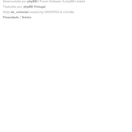
Desenvolvido por
phpBB
® Forum Software © phpBB Limited
Traduzido por:
phpBB Portugal
Style
we_universal
created by INVENTEA & v12mike
Privacidade
|
Termos