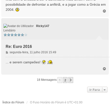
a
possibilidade de defrontar a anfitriã, e a jogar como a Grécia em
g
2004.
e
T
o
m
p
o
Ricky147
Lendário
Re: Euro 2016
M
segunda-feira, 11 julho 2016 15:49
e
n
... e serem campeões!
s
T
a
o
g
p
e
1
2
Próximo
18 Mensagens
o
m
Ir Para
Índice do Fórum
O Fuso Horário do Fórum é
UTC+01:00