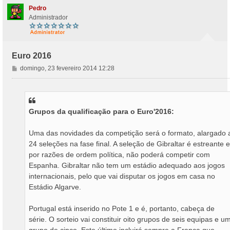
Pedro
Administrador
Euro 2016
M
domingo, 23 fevereiro 2014 12:28
e
n
s
a
Grupos da qualificação para o Euro'2016:
g
e
m
Uma das novidades da competição será o formato, alargado 
24 seleções na fase final. A seleção de Gibraltar é estreante e
por razões de ordem política, não poderá competir com
Espanha. Gibraltar não tem um estádio adequado aos jogos
internacionais, pelo que vai disputar os jogos em casa no
Estádio Algarve.
Portugal está inserido no Pote 1 e é, portanto, cabeça de
série. O sorteio vai constituir oito grupos de seis equipas e u