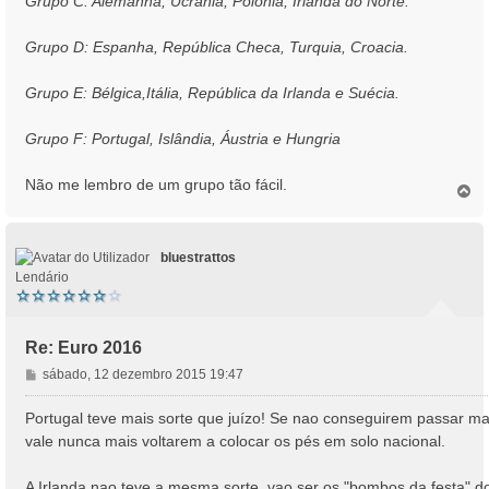
Grupo C: Alemanha, Ucrânia, Polónia, Irlanda do Norte.
Grupo D: Espanha, República Checa, Turquia, Croacia.
Grupo E: Bélgica,Itália, República da Irlanda e Suécia.
Grupo F: Portugal, Islândia, Áustria e Hungria
Não me lembro de um grupo tão fácil.
T
o
p
o
bluestrattos
Lendário
Re: Euro 2016
M
sábado, 12 dezembro 2015 19:47
e
n
Portugal teve mais sorte que juízo! Se nao conseguirem passar ma
s
vale nunca mais voltarem a colocar os pés em solo nacional.
a
g
A Irlanda nao teve a mesma sorte, vao ser os "bombos da festa" d