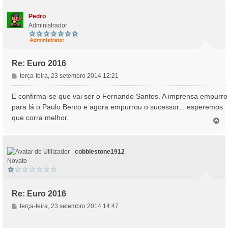
p
m
o
Pedro
Administrador
Re: Euro 2016
M
terça-feira, 23 setembro 2014 12:21
e
n
E confirma-se que vai ser o Fernando Santos. A imprensa empurr
s
para lá o Paulo Bento e agora empurrou o sucessor... esperemos
a
que corra melhor.
T
g
o
e
p
m
o
cobblestone1912
Novato
Re: Euro 2016
M
terça-feira, 23 setembro 2014 14:47
e
n