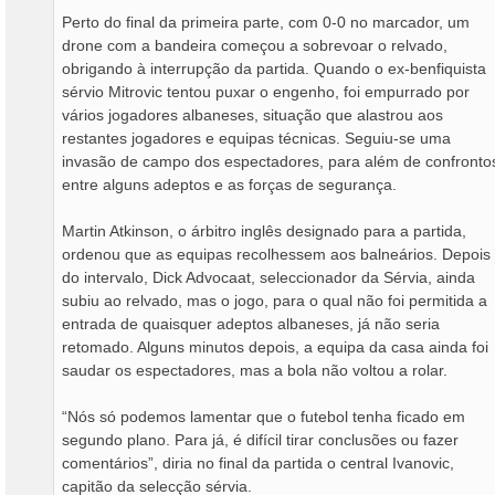
Perto do final da primeira parte, com 0-0 no marcador, um
drone com a bandeira começou a sobrevoar o relvado,
obrigando à interrupção da partida. Quando o ex-benfiquista
sérvio Mitrovic tentou puxar o engenho, foi empurrado por
vários jogadores albaneses, situação que alastrou aos
restantes jogadores e equipas técnicas. Seguiu-se uma
invasão de campo dos espectadores, para além de confronto
entre alguns adeptos e as forças de segurança.
Martin Atkinson, o árbitro inglês designado para a partida,
ordenou que as equipas recolhessem aos balneários. Depois
do intervalo, Dick Advocaat, seleccionador da Sérvia, ainda
subiu ao relvado, mas o jogo, para o qual não foi permitida a
entrada de quaisquer adeptos albaneses, já não seria
retomado. Alguns minutos depois, a equipa da casa ainda foi
saudar os espectadores, mas a bola não voltou a rolar.
“Nós só podemos lamentar que o futebol tenha ficado em
segundo plano. Para já, é difícil tirar conclusões ou fazer
comentários”, diria no final da partida o central Ivanovic,
capitão da selecção sérvia.