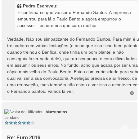
s
Pedro Escreveu:
a
E confirma-se que vai ser o Fernando Santos. A imprensa
g
empurrou para lá o Paulo Bento e agora empurrou o
e
sucessor... esperemos que corra melhor.
m
Verdade. Não sou simpatizante do Fernando Santos. Para mim é 
treinador com várias limitações (e acho que isso ficou bem patente
quando treinou o Benfica, onde tinha um bom plantel e não
conseguiu fazer nada dele), que arrisca pouco e com dificuldades
em assumir os seus erros. No fundo, acho que acaba por ser uma
cópia mais velha do Paulo Bento. Estou com curiosidade para sab
qual vai ser a sua convocatória. A seleção precisa de ar fresco, de
uma renovação, mas também não estou a ver isso a acontecer c
o Fernando Santos. Vamos lá ver.
T
o
p
o
bluestrattos
Lendário
Re: Euro 2016