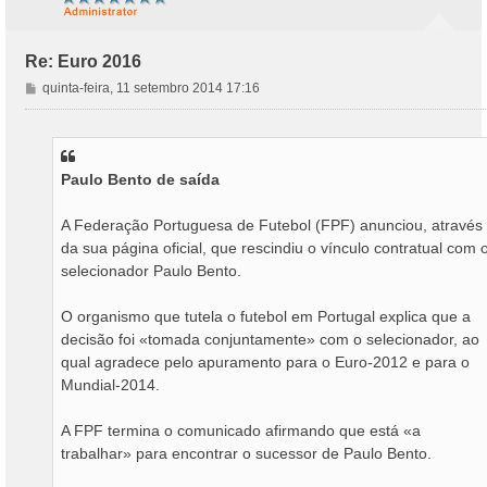
Re: Euro 2016
M
quinta-feira, 11 setembro 2014 17:16
e
n
s
a
Paulo Bento de saída
g
e
m
A Federação Portuguesa de Futebol (FPF) anunciou, através
da sua página oficial, que rescindiu o vínculo contratual com 
selecionador Paulo Bento.
O organismo que tutela o futebol em Portugal explica que a
decisão foi «tomada conjuntamente» com o selecionador, ao
qual agradece pelo apuramento para o Euro-2012 e para o
Mundial-2014.
A FPF termina o comunicado afirmando que está «a
trabalhar» para encontrar o sucessor de Paulo Bento.