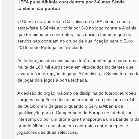
UEFA pune Albânia com derrota por 3-0 mas Sérvia
g
também não pontua
e
m
O Comité de Controlo e Disciplina da UEFA atribuiu nesta
sexta-feira à Sérvia a vitória por 3-0 no jogo contra a Albânia
que terminou em confrontos, mas decidiu também que os
sérvios não pontuam no grupo de qualificação para o Euro
2016, onde Portugal está incluído.
As federações dos dois países terão também que pagar uma
multa de 100 mil euros cada em virtude dos incidentes que
levaram à interrupção do jogo. Além disso, a Sérvia terá aind
de jogar dois jogos à porta fechada.
A decisão do órgão máximo de disciplina do futebol europeu
surge na sequência dos acontecimentos no passado dia 14
de Outubro em Belgrado, quando o Sérvia-Albânia de
qualificação para o Campeonato da Europa de futebol, foi
interrompido por um drone que transportava uma bandeira d
grande Albânia e acabou em confrontos entre adeptos e
jogadores das duas selecções.