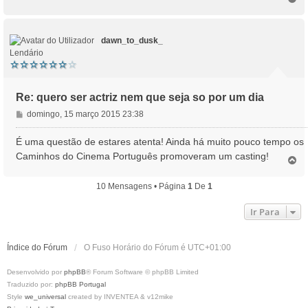
o
e
p
m
o
dawn_to_dusk_
Lendário
Re: quero ser actriz nem que seja so por um dia
M
domingo, 15 março 2015 23:38
e
n
É uma questão de estares atenta! Ainda há muito pouco tempo os
s
Caminhos do Cinema Português promoveram um casting!
T
a
o
g
p
10 Mensagens • Página
1
De
1
e
o
m
Ir Para
Índice do Fórum
O Fuso Horário do Fórum é
UTC+01:00
Desenvolvido por
phpBB
® Forum Software © phpBB Limited
Traduzido por:
phpBB Portugal
Style
we_universal
created by INVENTEA & v12mike