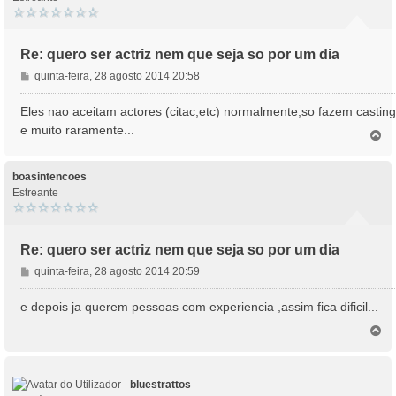
Re: quero ser actriz nem que seja so por um dia
M
quinta-feira, 28 agosto 2014 20:58
e
n
Eles nao aceitam actores (citac,etc) normalmente,so fazem castin
s
e muito raramente...
T
a
o
g
p
e
o
boasintencoes
m
Estreante
Re: quero ser actriz nem que seja so por um dia
M
quinta-feira, 28 agosto 2014 20:59
e
n
e depois ja querem pessoas com experiencia ,assim fica dificil...
s
T
a
o
g
p
e
o
m
bluestrattos