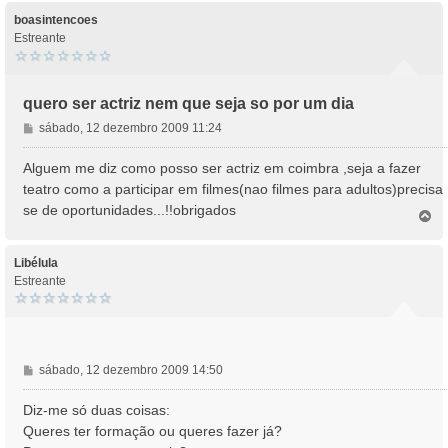
boasintencoes
Estreante
quero ser actriz nem que seja so por um dia
M
sábado, 12 dezembro 2009 11:24
e
n
Alguem me diz como posso ser actriz em coimbra ,seja a fazer
s
teatro como a participar em filmes(nao filmes para adultos)precisa
a
se de oportunidades...!!obrigados
T
g
o
e
p
m
o
Libélula
Estreante
M
sábado, 12 dezembro 2009 14:50
e
n
Diz-me só duas coisas:
s
Queres ter formação ou queres fazer já?
a