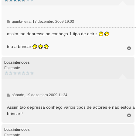
M
quinta-feira, 17 dezembro 2009 19:03
e
n
assim tao depressa so conheço 1 tipo de actriz
s
a
tou a brincar
T
g
o
e
p
m
o
boasintencoes
Estreante
M
sábado, 19 dezembro 2009 11:24
e
n
Assim tao depressa conheço vários tipos de actores e nao estou a
s
brincar!!
T
a
o
g
p
e
o
boasintencoes
m
Estreante