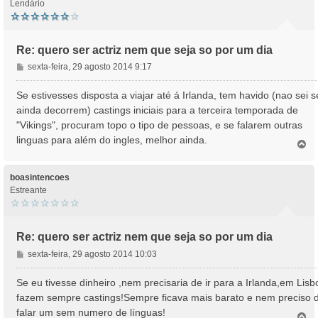
Lendário
Re: quero ser actriz nem que seja so por um dia
M
sexta-feira, 29 agosto 2014 9:17
e
n
Se estivesses disposta a viajar até á Irlanda, tem havido (nao sei s
s
ainda decorrem) castings iniciais para a terceira temporada de
a
"Vikings", procuram topo o tipo de pessoas, e se falarem outras
g
linguas para além do ingles, melhor ainda.
e
T
o
m
p
o
boasintencoes
Estreante
Re: quero ser actriz nem que seja so por um dia
M
sexta-feira, 29 agosto 2014 10:03
e
n
Se eu tivesse dinheiro ,nem precisaria de ir para a Irlanda,em Lisb
s
fazem sempre castings!Sempre ficava mais barato e nem preciso 
a
falar um sem numero de línguas!
T
g