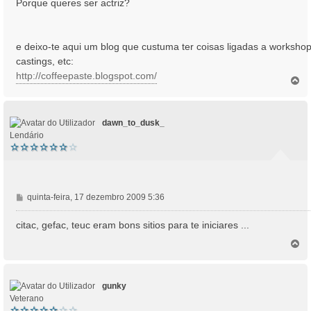
Porque queres ser actriz?
g
e
m
e deixo-te aqui um blog que custuma ter coisas ligadas a workshop
castings, etc:
http://coffeepaste.blogspot.com/
T
o
p
o
dawn_to_dusk_
Lendário
M
quinta-feira, 17 dezembro 2009 5:36
e
n
citac, gefac, teuc eram bons sitios para te iniciares ...
s
T
a
o
g
p
e
o
m
gunky
Veterano